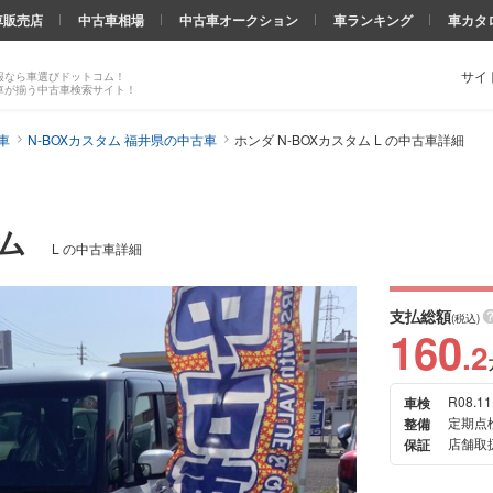
車販売店
中古車相場
中古車オークション
車ランキング
車カタ
サイ
報なら車選びドットコム！
車が揃う中古車検索サイト！
車
N-BOXカスタム 福井県の中古車
ホンダ N-BOXカスタム L の中古車詳細
タム
L の中古車詳細
支払総額
(税込)
160
.2
R08.11
車検
次の
定期点
整備
画像
店舗取
保証