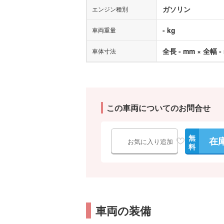
ガソリン
エンジン種別
- kg
車両重量
全長 - mm × 全幅 -
車体寸法
この車両についてのお問合せ
無
在
お気に入り追加
料
車両の装備