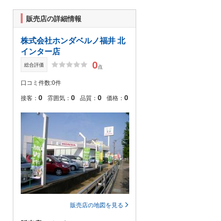
販売店の詳細情報
株式会社ホンダベルノ福井 北
インター店
0
総合評価
点
口コミ件数:0件
0
0
0
0
接客：
雰囲気：
品質：
価格：
販売店の地図を見る