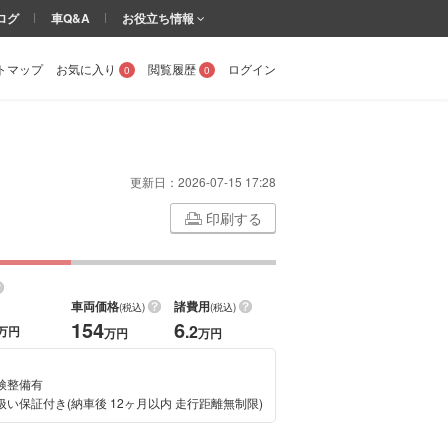
ログ
車Q&A
お役立ち情報
トマップ
お気に入り
閲覧履歴
ログイン
0
0
更新日：
2026-07-15 17:28
印刷する
車両価格
諸費用
(税込)
(税込)
154
6
.2
万円
万円
万円
検整備有
扱い保証付き(納車後 12ヶ月以内 走行距離無制限)