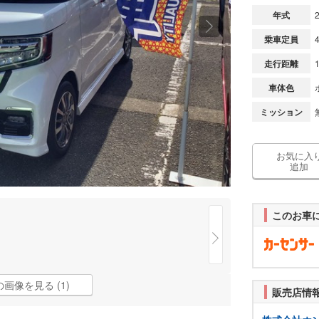
年式
乗車定員
走行距離
車体色
ミッション
お気に入
追加
このお車
画像を見る (1)
販売店情