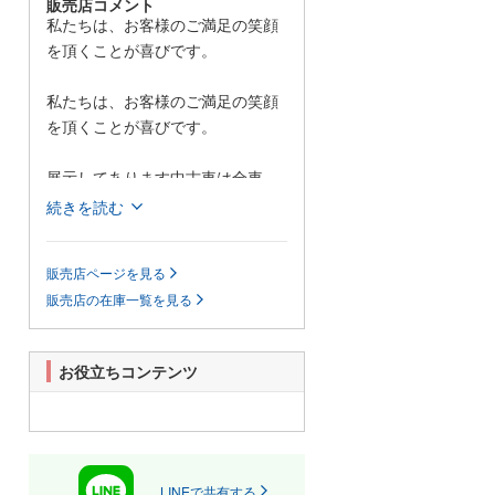
販売店コメント
私たちは、お客様のご満足の笑顔
を頂くことが喜びです。
私たちは、お客様のご満足の笑顔
を頂くことが喜びです。
展示してあります中古車は全車、
車両状態証明書付きです。車の状
続きを読む
態が一目でわかり安心です。
アットホームな店舗作りを目指し
販売店ページを見る
ています。
販売店の在庫一覧を見る
お役立ちコンテンツ
お近くへお越しの際は是非お気軽
にお立ち寄り下さい。
キッズスペースも充実していま
す。
LINEで共有する