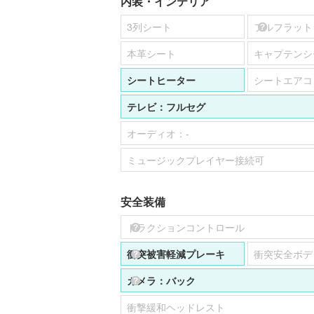
内装・インテリア
3列シート
フルフラット
本革シート
キャプテンシ
シートヒーター
シートエアコ
テレビ：
フルセグ
オーディオ：
-
ミュージックプレイヤー接続可
安全装備
トラクションコントロール
衝突被害軽減プレーキ
衝突安全ボデ
カメラ：
バック
衝撃緩和ヘッドレスト