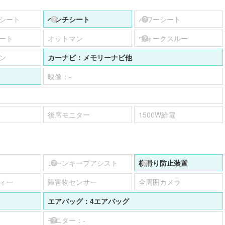
シート
ベンチシート
パワーシート
ート
オットマン
ウォークスルー
ン
カーナビ：
メモリーナビ他
映像：
-
後席モニター
1500W給電
レーンキープアシスト
横滑り防止装置
ィー
障害物センサー
全周囲カメラ
エアバッグ：
4エアバッグ
モニター：
-