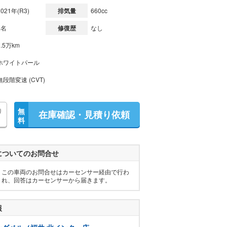
2021年(R3)
排気量
660cc
4名
修復歴
なし
1.5万km
ホワイトパール
無段階変速 (CVT)
り
無
在庫確認・見積り依頼
料
についてのお問合せ
この車両のお問合せはカーセンサー経由で行わ
れ、回答はカーセンサーから届きます。
報