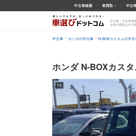
中古車検索
車買取
中古
中古車・中古車情
全国の豊富な中古
中古車
ホンダの中古車
N-BOXカスタムの中古
ホンダ N-BOXカス
1/1
前の
画像