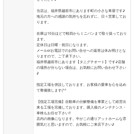
当店は、福井県越前市にあります町の小さな車屋です♪
地元の方への感謝の気持ちを忘れずに、日々営業してお
ります。
在庫は10台ほどで軽四からミニバンまで取り扱っており
ます。
定休日は日曜・祝日になります。
メールorお電話でのお問い合せへの返答は休み明けとな
りますので、ご了承下さい。
福井県越前市にあります【タニグチオート】です♪店舗
の場所が分らない場合は、お気軽にお問い合わせ下さい
♪
指定工場を併設しております、お客様の愛車を心を込め
て整備致します(^^ゞ
【指定工場完備】自動車の分解整備を事業として経営出
来る工場を完備しております。購入後のメンテナンス・
車検もお任せ下さい!!
店内の画像になります。中がこの通りアットホームな雰
囲気だと思いますので、お気軽にご来店下さい♪