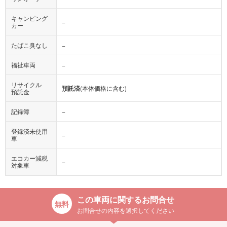
キャンピング
−
カー
たばこ臭なし
−
福祉車両
−
リサイクル
預託済
(本体価格に含む)
預託金
記録簿
−
登録済未使用
−
車
エコカー減税
−
対象車
この車両に関するお問合せ
お問合せの内容を選択してください