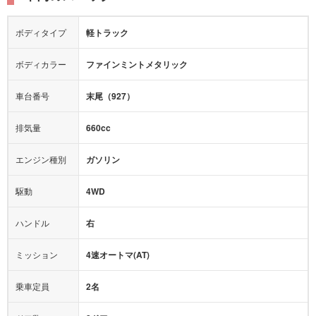
シートヒーター
シートエアコン
ドライブレコーダー：
-
障害物センサー
全周囲カメラ
エアロパーツ
ローダウン
カーナビ：
-
ボディタイプ
軽トラック
カメラ：
-
全塗装済
テレビ：
-
エアバッグ：
あり
ボディカラー
ファインミントメタリック
映像：
-
衝撃緩和ヘッドレスト
車台番号
末尾（927）
オーディオ：
-
モニター：
-
排気量
660cc
ミュージックプレイヤー接続可
ABS
サポカー
エンジン種別
ガソリン
後席モニター
1500W給電
アクセル踏み間違い（誤発進）防止装置
駆動
4WD
アダプティブクルーズコントロール
ハンドル
右
ヒルディセントコントロール
オートマチックハイビーム
ミッション
4速オートマ(AT)
乗車定員
2名