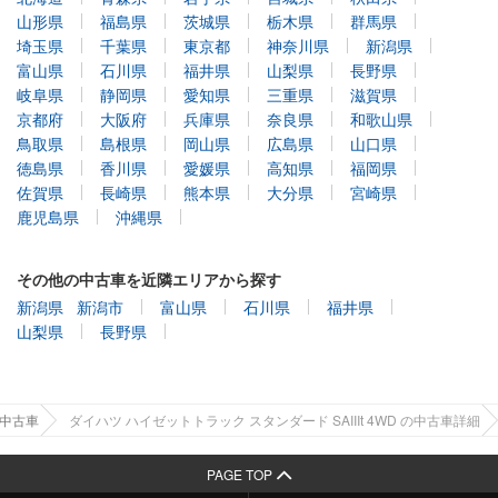
山形県
福島県
茨城県
栃木県
群馬県
埼玉県
千葉県
東京都
神奈川県
新潟県
富山県
石川県
福井県
山梨県
長野県
岐阜県
静岡県
愛知県
三重県
滋賀県
京都府
大阪府
兵庫県
奈良県
和歌山県
鳥取県
島根県
岡山県
広島県
山口県
徳島県
香川県
愛媛県
高知県
福岡県
佐賀県
長崎県
熊本県
大分県
宮崎県
鹿児島県
沖縄県
その他の中古車を近隣エリアから探す
新潟県
新潟市
富山県
石川県
福井県
山梨県
長野県
の中古車
ダイハツ ハイゼットトラック スタンダード SAIIIt 4WD の中古車詳細
PAGE TOP