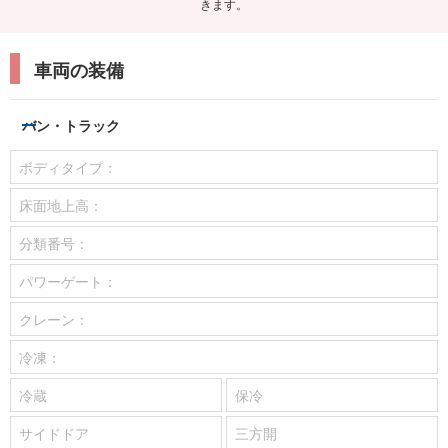
きます。
車両の装備
バン・トラック
ボディタイプ：
床面地上高：
分類番号：
パワーゲート：
クレーン：
冷凍：
冷蔵
保冷
サイドドア
三方開