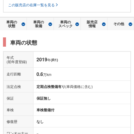
この販売店の在庫一覧を見る
車両の
車両の
車両の
販売店
その他
状態
装備
スペック
情報
車両の状態
年式
2019
年
(R1)
(初年度登録)
0.6
走行距離
万km
法定点検
定期点検整備有り
(車両価格に含む)
保証
保証無し
車検
車検整備付
修復歴
なし
ワンオーナー
−