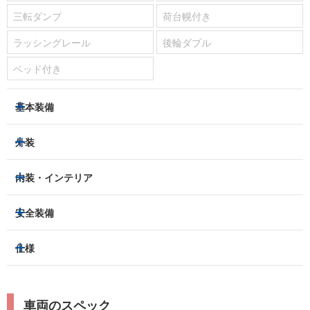
三転ダンプ
荷台幌付き
ラッシングレール
後輪ダブル
ベッド付き
基本装備
パワーステアリング
パワーウィンドウ
外装
エアコン：
あり
LEDヘッドライト
フロントフォグランプ
内装・インテリア
ETC
集中ドアロック
アルミホイール：
-
3列シート
フルフラットシート
安全装備
キーレス
スマートキー
スライドドア：
-
ベンチシート
パワーシート
盗難防止装置
アイドリングストップ
トラクションコントロール
仕様
サンルーフ/ガラスルーフ
本革シート
キャプテンシート
パーキングアシスト
クルーズコントロール
レーンキープアシスト
横滑り防止装置
電動リアゲート
リフトアップ
寒冷地仕様
オットマン
ウォークスルー
ターボチャージャー
スーパーチャージャー
衝突被害軽減プレーキ
衝突安全ボディー
ルーフレール
エアサスペンション
車両のスペック