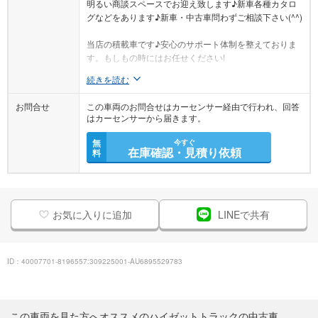
明るい商談スペースでお迎え致します♪新車各種カタロ
グなどをあります♪新車・中古車問わずご相談下さい(^^)
当店の積載車です♪安心のサポート体制を整えておりま
す。もしもの時にはお任せください!
続きを読む
お問合せ
この車両のお問合せはカーセンサー経由で行われ、回答
はカーセンサーから届きます。
無
今すぐ
在庫確認・見積り依頼
料
お気に入りに追加
LINEで共有
ID：40007701-8196557:309225001-AU6895529783
この車両を見た方へオススメのハイゼットトラックの中古車