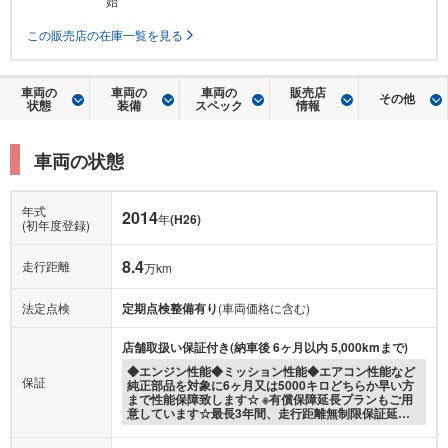
始
この販売店の在庫一覧を見る
車両の
車両の
車両の
販売店
その他
状態
装備
スペック
情報
車両の状態
年式
2014
年
(H26)
(初年度登録)
8.4
走行距離
万km
法定点検
定期点検整備有り
(車両価格に含む)
店舗取扱い保証付き(納車後 6ヶ月以内 5,000kmまで)
◆エンジン性能◆ミッション性能◆エアコン性能など
保証
純正部品を対象に6ヶ月又は5000キロどちらか早い方
まで性能保障致します☆ ※有償保障延長プランもご用
意しています☆最長3年間、走行距離無制限保証延…