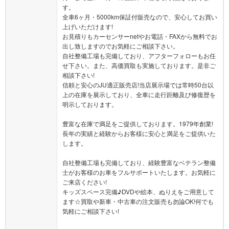
す。
全車6ヶ月・5000km保証付販売なので、安心してお買い
上げいただけます!
お見積りもカーセンサーnetやお電話・FAXから無料でお
出し致しますのでお気軽にご相談下さい。
自社整備工場も完備しており、アフターフォローもお任
せ下さい。また、高価買取も実施しております。是非ご
相談下さい!
信頼と安心のJU適正販売店!当店展示場では常時50台以
上の在庫を展示しており、全車に走行距離及び修復歴を
明示しております。
豊富な在庫で満足をご提供しております。1979年創業!
長年の実績と経験からお客様に安心と満足をご提供いた
します。
自社整備工場も完備しており、経験豊富なベテラン整備
士がお客様のお車をフルサポートいたします。お気軽に
ご来店ください!
キッズスペース完備♪DVDや絵本、ぬりえをご用意して
ます☆買取や新車・中古車の注文販売も勿論OK!何でも
気軽にご相談下さい!