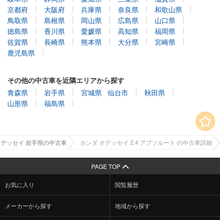
京都府
大阪府
兵庫県
奈良県
和歌山県
鳥取県
島根県
岡山県
広島県
山口県
徳島県
香川県
愛媛県
高知県
福岡県
佐賀県
長崎県
熊本県
大分県
宮崎県
鹿児島県
その他の中古車を近隣エリアから探す
青森県
岩手県
宮城県
仙台市
秋田県
山形県
福島県
オデッセイ 岩手県の中古車
ホンダ オデッセイ 2.4 アブソルート の中古車詳細
PAGE TOP
お気に入り
閲覧履歴
メーカーから探す
地域から探す