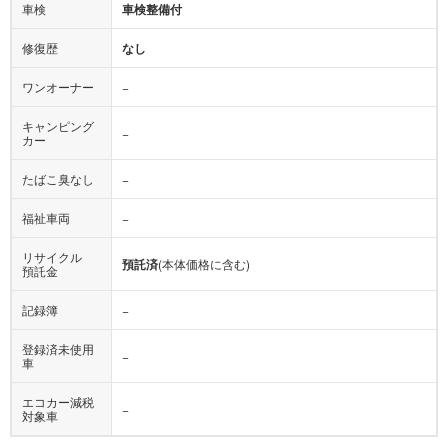
車検
車検整備付
修復歴
なし
ワンオーナー
−
キャンピング
−
カー
たばこ臭なし
−
福祉車両
−
リサイクル
預託済
(本体価格に含む)
預託金
記録簿
−
登録済未使用
−
車
エコカー減税
−
対象車