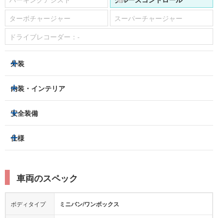
ターボチャージャー
スーパーチャージャー
ドライブレコーダー：
-
外装
LEDヘッドライト
フロントフォグランプ
内装・インテリア
アルミホイール：
あり
3列シート
フルフラットシート
安全装備
スライドドア：
両側（電動）
ベンチシート
パワーシート
トラクションコントロール
仕様
サンルーフ/ガラスルーフ
本革シート
キャプテンシート
レーンキープアシスト
横滑り防止装置
電動リアゲート
リフトアップ
寒冷地仕様
オットマン
ウォークスルー
衝突被害軽減プレーキ
衝突安全ボディー
ルーフレール
エアサスペンション
車両のスペック
シートヒーター
シートエアコン
障害物センサー
全周囲カメラ
エアロパーツ
ローダウン
カーナビ：
メモリーナビ他
ボディタイプ
ミニバン/ワンボックス
カメラ：
バック
全塗装済