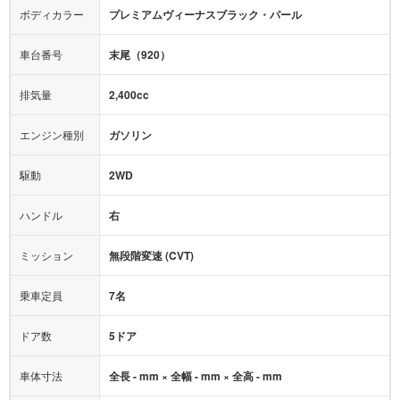
テレビ：
フルセグ
エアバッグ：
4エアバッグ
ボディカラー
プレミアムヴィーナスブラック・パール
映像：
DVD
衝撃緩和ヘッドレスト
車台番号
末尾（920）
オーディオ：
CD
モニター：
-
排気量
2,400cc
ミュージックプレイヤー接続可
ABS
サポカー
エンジン種別
ガソリン
後席モニター
1500W給電
アクセル踏み間違い（誤発進）防止装置
駆動
2WD
アダプティブクルーズコントロール
ハンドル
右
ヒルディセントコントロール
オートマチックハイビーム
ミッション
無段階変速 (CVT)
乗車定員
7名
ドア数
5ドア
車体寸法
全長 - mm × 全幅 - mm × 全高 - mm