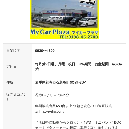
営業時間
0930〜1800
毎月第2日曜、月曜・祝日・GW期間・お盆期間・年末年
定休日
始
住所
岩手県花巻市石鳥谷町黒沼4-23-1
販売店コメン
花巻I.Cより車で約5分
ト
年間販売台数450台以上!信頼と安心のJU適正販売
店!http://e-rhs.com/
当店は軽自動車からクロカン・4WD、ミニバン・1BOX
カーまで全メーカーの幅広い車種を取り揃えておりま