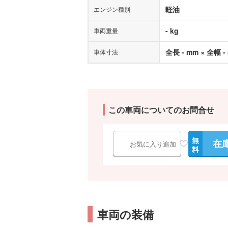
軽油
エンジン種別
- kg
車両重量
全長 - mm × 全幅 -
車体寸法
この車両についてのお問合せ
無
在
お気に入り追加
料
車両の装備