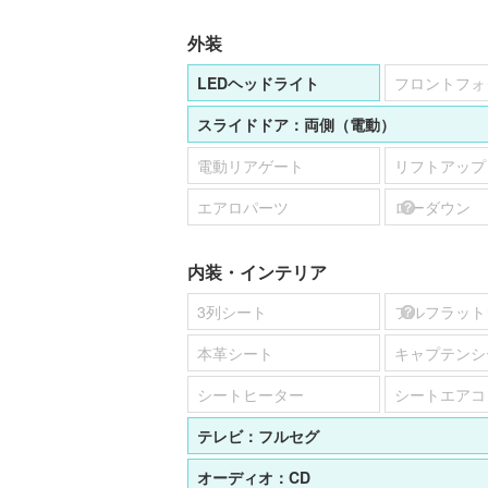
外装
LEDヘッドライト
フロントフォ
スライドドア：
両側（電動）
電動リアゲート
リフトアップ
エアロパーツ
ローダウン
内装・インテリア
3列シート
フルフラット
本革シート
キャプテンシ
シートヒーター
シートエアコ
テレビ：
フルセグ
オーディオ：
CD