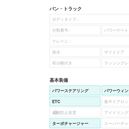
バン・トラック
ボディタイプ：
分類番号：
パワーゲート
クレーン：
保冷
サイドドア
荷台幌付き
ラッシングレ
基本装備
パワーステアリング
パワーウィン
ETC
集中ドアロッ
盗難防止装置
アイドリング
ターボチャージャー
スーパーチャ