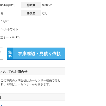
2014年(H26)
排気量
3,000cc
5名
修復歴
なし
9.1万km
パールホワイト
4速オートマ(AT)
り
無
在庫確認・見積り依頼
料
についてのお問合せ
この車両のお問合せはカーセンサー経由で行わ
れ、回答はカーセンサーから届きます。
報