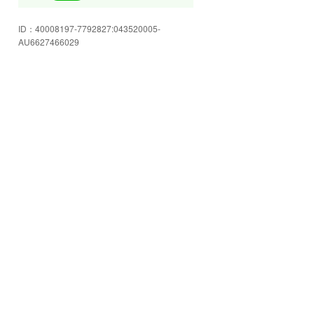
皆様のご来店を心よりお待ちして
ID：
40008197-7792827:043520005-
おります!
AU6627466029
豊富な在庫をご用意してお客様の
ご来店をお待ちしております☆
店内もゆったり空間☆スタッフに
色々ご相談下さい!
安心のJU岩手加盟店!お車の事なら
何でも当店へお任せください☆
格安軽自動車コーナー!!ご予算にピ
ッタリ合うかも!!