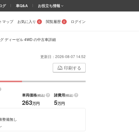
ログ
車Q&A
お役立ち情報
トマップ
お気に入り
閲覧履歴
ログイン
0
0
ング ディーゼル 4WD の中古車詳細
更新日：
2026-08-07 14:52
印刷する
車両価格
諸費用
(税込)
(税込)
263
5
万円
万円
検整備無し
し