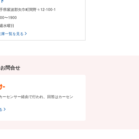
ート
岩手県紫波郡矢巾町間野々12-100-1
1000〜1900
毎週水曜日
在庫一覧を見る
のお問合せ
カーセンサー経由で行われ、回答はカーセン
る