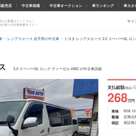
車販売店
中古車相場
中古車オークション
車ランキング
車カタ
サイ
報なら車選びドットコム！
車が揃う中古車検索サイト！
車
レジアスエース 岩手県の中古車
トヨタ レジアスエース 3.0 スーパーGL ロ
ース
3.0 スーパーGL ロング ディーゼル 4WD の中古車詳細
支払総額
(税込)
268
万円
R08.10
車検
次の
定期点
整備
画像
保証無
保証