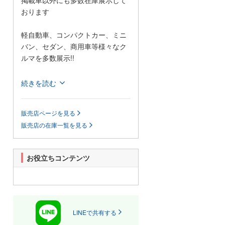
掲載車以外にも多数在庫展示して
おります
軽自動車、コンパクトカー、ミニ
バン、セダン、商用車等様々なク
ルマを多数展示!!
当店では格安の軽自動車を多数展
続きを読む
示しているほか、1BOXカーやセダ
ンなどの普通車も格安で展示して
販売店ページを見る
おります!
販売店の在庫一覧を見る
また、当店は安いだけじゃござい
ません!自社認証整備工場も完備し
ており、お客様がご心配なされて
お役立ちコンテンツ
いるアフターフォローもきっと満
足していただけると思います。
展示場に無い車輌でも、お客様の
ご希望があれば全国のオートオー
クションよりお探ししご提供いた
LINEで共有する
します。