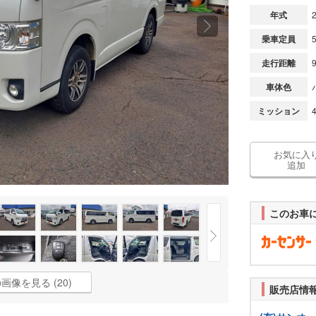
年式
乗車定員
走行距離
車体色
ミッション
お気に入
追加
このお車
画像を見る (20)
販売店情