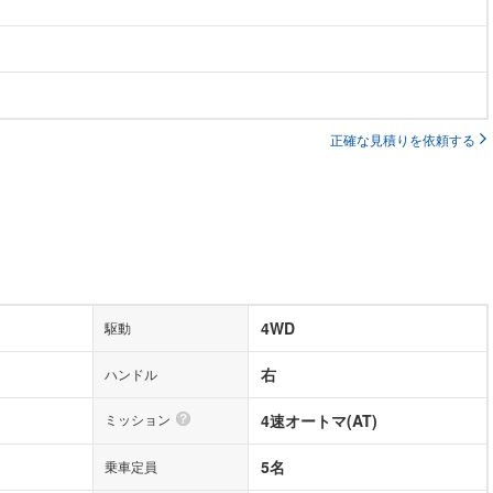
正確な見積りを依頼する
4WD
駆動
右
ハンドル
ミッション
4速オートマ(AT)
5名
乗車定員