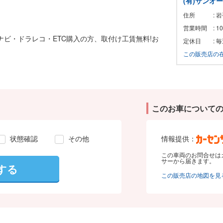
(有)サンオ
住所
: 
営業時間
: 
!ナビ・ドラレコ・ETC購入の方、取付け工賃無料!お
定休日
: 
この販売店の
このお車について
状態確認
その他
情報提供：
この車両のお問合せは
サーから届きます。
する
この販売店の地図を見