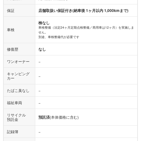
保証
店舗取扱い保証付き(納車後 1ヶ月以内 1,000kmまで)
検なし
車検整備（法定24ヶ月定期点検整備／商用車は12ヶ月）を実施しま
車検
せん。
別途、車検整備代が必要です
修復歴
なし
ワンオーナー
−
キャンピング
−
カー
たばこ臭なし
−
福祉車両
−
リサイクル
預託済
(本体価格に含む)
預託金
記録簿
−