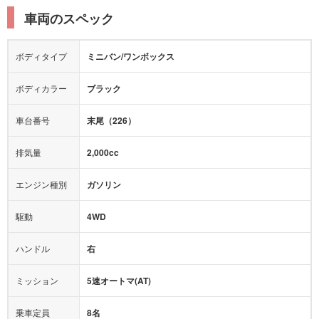
衝突被害軽減プレーキ
衝突安全ボディー
ルーフレール
エアサスペンション
車両のスペック
シートヒーター
シートエアコン
障害物センサー
全周囲カメラ
エアロパーツ
ローダウン
カーナビ：
メモリーナビ他
ボディタイプ
ミニバン/ワンボックス
カメラ：
バック
全塗装済
テレビ：
ワンセグ
エアバッグ：
ダブルエアバッグ
ボディカラー
ブラック
映像：
DVD
衝撃緩和ヘッドレスト
車台番号
末尾（226）
オーディオ：
CD
モニター：
-
排気量
2,000cc
ミュージックプレイヤー接続可
ABS
サポカー
エンジン種別
ガソリン
後席モニター
1500W給電
アクセル踏み間違い（誤発進）防止装置
駆動
4WD
アダプティブクルーズコントロール
ハンドル
右
ヒルディセントコントロール
オートマチックハイビーム
ミッション
5速オートマ(AT)
乗車定員
8名