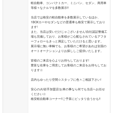
軽自動車、コンパクトカー、ミニバン、セダン、商用車
等様々なクルマを多数展示!!
当店では格安の軽自動車を多数展示しているほか、
1BOXカーやセダンなどの普通車も格安で展示しており
ます!
また、当店は安いだけじゃございません!自社認証整備工
場も完備しており、お客様がご心配なされているアフタ
ーフォローもきっと満足していただけると思います。
展示場に無い車輌でも、お客様のご希望があれば全国の
オートオークションよりお探ししご提供いたします。
皆様のご来店を心よりお待ちしております!
豊富な在庫をご用意してお客様のご来店をお待ちしてお
ります☆
店内もゆったり空間☆スタッフに色々ご相談下さい!
安心のJU岩手加盟店!お車の事なら何でも当店へお任せ
ください☆
格安軽自動車コーナー!!ご予算にピッタリ合うかも!!