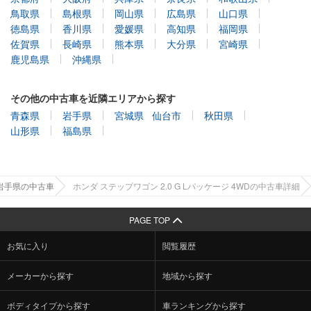
鳥取県
島根県
岡山県
広島県
山口県
徳島県
香川県
愛媛県
高知県
福岡県
佐賀県
長崎県
熊本県
大分県
宮崎県
鹿児島県
沖縄県
その他の中古車を近隣エリアから探す
青森県
岩手県
宮城県
仙台市
秋田県
山形県
福島県
岩手県の中古車
ホンダ ステップワゴン 2.0 G Lパッケージ 4WDの中古車詳細
PAGE TOP
お気に入り
閲覧履歴
メーカーから探す
地域から探す
ボディタイプから探す
車ランキングから探す