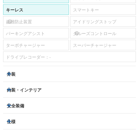
キーレス
スマートキー
盗難防止装置
アイドリングストップ
パーキングアシスト
クルーズコントロール
ターボチャージャー
スーパーチャージャー
ドライブレコーダー：
-
外装
ヘッドライト
フロントフォグランプ
内装・インテリア
アルミホイール：
-
3列シート
フルフラットシート
安全装備
スライドドア：
両側（電動）
ベンチシート
パワーシート
トラクションコントロール
仕様
サンルーフ/ガラスルーフ
本革シート
キャプテンシート
レーンキープアシスト
横滑り防止装置
電動リアゲート
リフトアップ
寒冷地仕様
オットマン
ウォークスルー