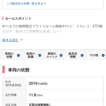
この販売店の在庫一覧を見る
セールスポイント
8/11までの期間限定プライスセール開催中!ナビ・ドラレコ・ETC購
入の方、取付け工賃無料!お見逃しなく!
続きを読む
車両の
車両の
車両の
販売店
その他
状態
装備
スペック
情報
車両の状態
年式
2010
年
(H22)
(初年度登録)
11.8
走行距離
万km
法定点検
定期点検整備無し