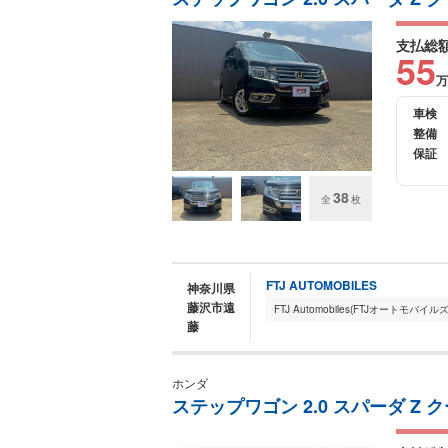
支払総
55
万
車検
整備
保証
38
全
枚
FTJ AUTOMOBILES
神奈川県
藤沢市遠
藤
ホンダ
ステップワゴン 2.0 スパーダ Z