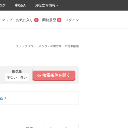
ログ
車Q&A
お役立ち情報
トマップ
お気に入り
閲覧履歴
ログイン
0
0
ステップワゴン（ホンダ）の中古車・中古車情報
排気量
検索条件を開く
少ない
多い
る