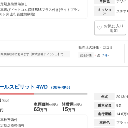
車体色
ホワイ
定期点検整備無し
車選びドットコム保証EGSプラス付き(ライトプラン
ミッショ
ステア
ン
6ヶ月 走行距離無制限)
お気に入り
追加
販売店の評価・口コミ
-
ご覧いただきありがとうございます! 静岡県藤枝市にあります【株式会社ティランカ】です。 ■当店は、国産車をメインに多数在庫を取り揃えております!! お客様にぴった...
総合評価
点（
0件
）
クールスピリット 4WD
（DBA-RK6）
年式
2013
(H
額
(税込)
車両価格
諸費用
(税込)
(税込)
乗車定員
8名
63
15
万円
万円
円
走行距離
14.6万
車検整備付
車体色
ブラッ
定期点検整備有