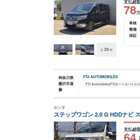
支払総
78
万
車検
整備
保証
30
全
枚
FTJ AUTOMOBILES
神奈川県
藤沢市遠
藤
ホンダ
ステップワゴン 2.0 G HDDナ
支払総
64
.