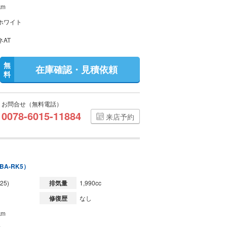
km
ホワイト
ネAT
無
在庫確認・見積依頼
料
お問合せ（無料電話）
0078-6015-11884
来店予約
BA-RK5）
25)
排気量
1,990cc
修復歴
なし
km