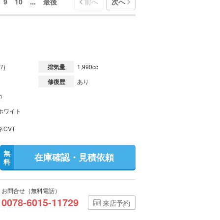
9
10
...
最後
前へ
次へ
7)
排気量
1,990cc
修復歴
あり
m
ホワイト
ネCVT
無
在庫確認・見積依頼
料
お問合せ（無料電話）
0078-6015-11729
来店予約