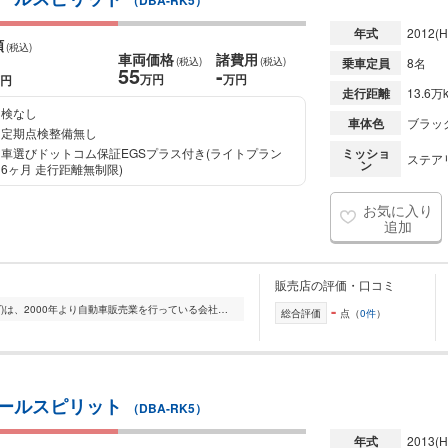
（DBA-RK5）
年式
2012
(H
額
(税込)
車両価格
諸費用
(税込)
(税込)
乗車定員
8名
55
-
万円
万円
円
走行距離
13.6万
検なし
車体色
ブラッ
定期点検整備無し
車選びドットコム保証EGSプラス付き(ライトプラン
ミッショ
ステア
ン
6ヶ月 走行距離無制限)
お気に入り
追加
販売店の評価・口コミ
-
FTJ Automobiles(FTJオートモバイルズ)は、2000年より自動車販売業を行っている会社です。 中古車の買取・販売・輸出を中心に幅広く対応しております。 本社:千葉県山武...
総合評価
点（
0件
）
 クールスピリット
（DBA-RK5）
年式
2013
(H