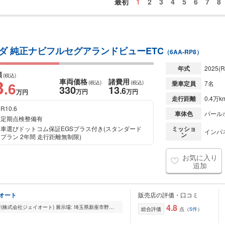
最初
1
2
3
4
5
6
7
8
スパーダ 純正ナビフルセグアランドビューETC
（6AA-RP8）
年式
2025
(R
額
(税込)
3
車両価格
諸費用
.6
(税込)
(税込)
乗車定員
7名
330
13
.6
万円
万円
万円
走行距離
0.4万k
R10.6
車体色
パール
定期点検整備有
車選びドットコム保証EGSプラス付き(スタンダード
ミッショ
インパ
ン
プラン 2年間 走行距離無制限)
お気に入り
追加
イオート
販売店の評価・口コミ
4.8
■ジェイオートサービス練馬埼玉営業所(株式会社ジェイオート) 展示場: 埼玉県新座市野火止2-10-30■ 弊社では、お客様にお求めになりやすい価格にてディーラー下取車を中...
総合評価
点（
5件
）