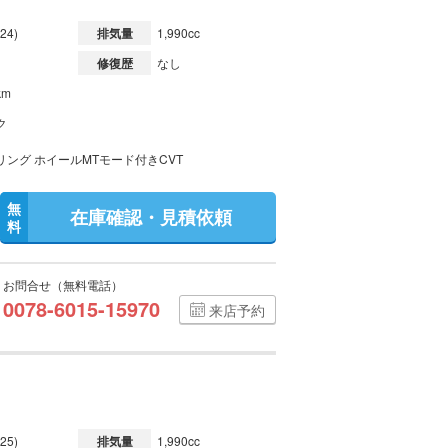
24)
排気量
1,990cc
修復歴
なし
km
ク
リング ホイールMTモード付きCVT
無
在庫確認・見積依頼
料
お問合せ（無料電話）
0078-6015-15970
来店予約
25)
排気量
1,990cc