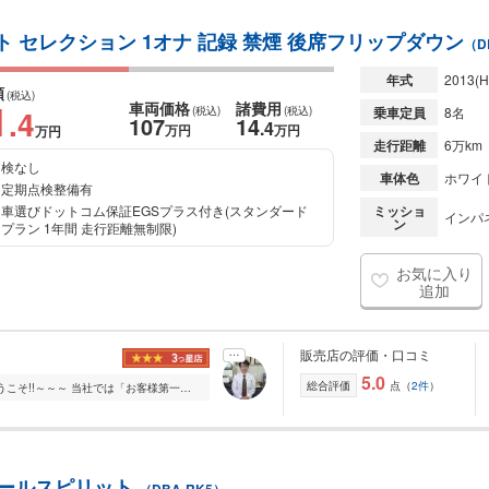
ート セレクション 1オナ 記録 禁煙 後席フリップダウン
（D
年式
2013
(H
額
(税込)
1
車両価格
諸費用
.4
(税込)
(税込)
乗車定員
8名
107
14
.4
万円
万円
万円
走行距離
6万km
検なし
車体色
ホワイ
定期点検整備有
車選びドットコム保証EGSプラス付き(スタンダード
ミッショ
インパ
ン
プラン 1年間 走行距離無制限)
お気に入り
追加
販売店の評価・口コミ
5.0
総合評価
点（
2件
）
～～～ラポールコーポレーションへようこそ!!～～～ 当社では「お客様第一主義」をモットーにしております。 高品質なお車を低価格でご提案出来る様、お客様目線の仕入...
 クールスピリット