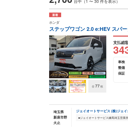
台中（1 〜 30 件を表示）
新着
ホンダ
ステップワゴン 2.0 e:HEV 
支払総
34
車検
整備
保証
77
全
枚
ジェイオートサービス (株)ジェ
埼玉県
新座市野
火止