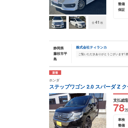
整備
保証
41
全
枚
株式会社ティランカ
静岡県
藤枝市平
島
新着
ホンダ
ステップワゴン 2.0 スパーダ Z 
支払総
78
万
車検
整備