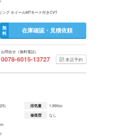
ト
リング ホイールMTモード付きCVT
無
在庫確認・見積依頼
料
お問合せ（無料電話）
0078-6015-13727
来店予約
25)
排気量
1,990cc
修復歴
なし
km
ク