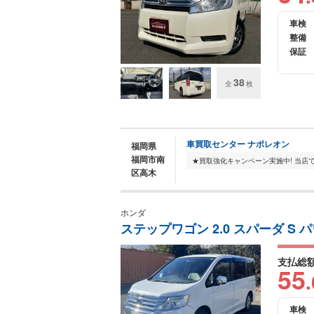
車検
整備
保証
38
全
枚
車買取センター ナポレオン
福岡県
福岡市南
区高木
ホンダ
ステップワゴン 2.0 スパーダ S
支払総
55
.
車検