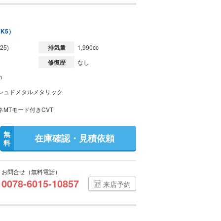
RK5）
25)
排気量
1,990cc
修復歴
なし
m
シュドメタルメタリック
ネMTモード付きCVT
無
在庫確認・見積依頼
料
お問合せ（無料電話）
0078-6015-10857
来店予約