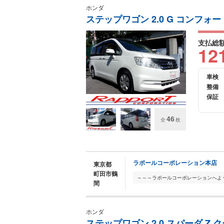
ホンダ
ステップワゴン 2.0 G コンフォ
支払総
12
車検
整備
保証
46
全
枚
ラポールコーポレーション本店
東京都
町田市鶴
間
ホンダ
ステップワゴン 2.0 スパーダ Z