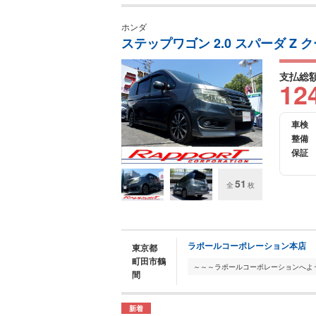
ホンダ
ステップワゴン 2.0 スパーダ Z 
支払総
12
車検
整備
保証
51
全
枚
ラポールコーポレーション本店
東京都
町田市鶴
間
新着