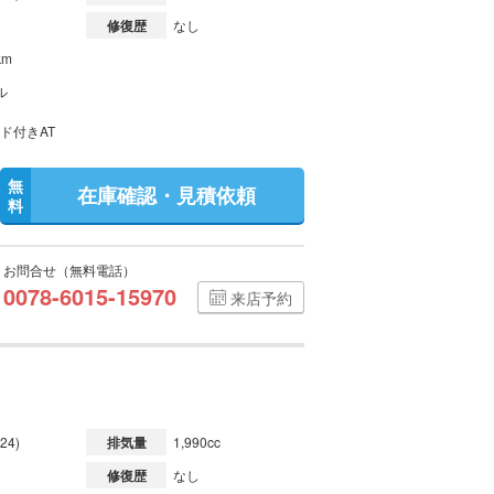
修復歴
なし
km
ル
ド付きAT
無
在庫確認・見積依頼
料
お問合せ（無料電話）
0078-6015-15970
来店予約
24)
排気量
1,990cc
修復歴
なし