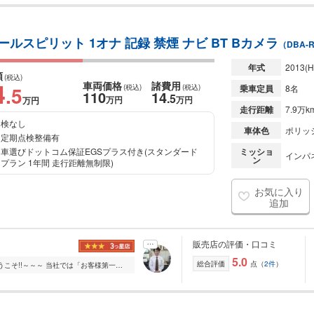
クールスピリット 1オナ 記録 禁煙 ナビ BT Bカメラ
（DBA-
年式
2013
(H
額
(税込)
4
車両価格
諸費用
.5
(税込)
(税込)
乗車定員
8名
110
14
.5
万円
万円
万円
走行距離
7.9万k
検なし
車体色
ポリッ
定期点検整備有
車選びドットコム保証EGSプラス付き(スタンダード
ミッショ
インパ
ン
プラン 1年間 走行距離無制限)
お気に入り
追加
販売店の評価・口コミ
5.0
総合評価
点（
2件
）
～～～ラポールコーポレーションへようこそ!!～～～ 当社では「お客様第一主義」をモットーにしております。 高品質なお車を低価格でご提案出来る様、お客様目線の仕入...