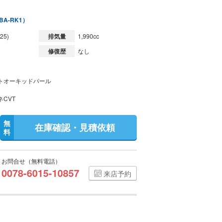
BA-RK1）
25)
排気量
1,990cc
修復歴
なし
トオーキッドパール
ネCVT
無
在庫確認・見積依頼
料
お問合せ（無料電話）
0078-6015-10857
来店予約