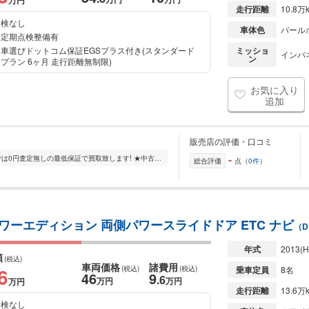
万円
走行距離
10.8万
検なし
車体色
パール
定期点検整備有
車選びドットコム保証EGSプラス付き(スタンダード
ミッショ
インパ
ン
プラン 6ヶ月 走行距離無制限)
お気に入り
追加
販売店の評価・口コミ
-
★買取強化キャンペーン実施中! 当店では0円査定無しの最低保証で買取致します! ★中古車の販売に関しましても丁寧に対応いたします。 ★車買取センターナポレオンでは...
総合評価
点（
0件
）
 パワーエディション 両側パワースライドドア ETC ナビ
（D
年式
2013
(H
額
(税込)
車両価格
諸費用
6
(税込)
(税込)
乗車定員
8名
46
9
.6
万円
万円
万円
走行距離
13.6万
検なし