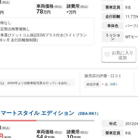
額
(税込)
車両価格
諸費用
(税込)
(税込)
乗車定員
8名
78
-
万円
万円
円
走行距離
11.7万
検なし
車体色
パープ
定期点検整備無し
車選びドットコム保証EGSプラス付き(ライトプラン
ミッショ
MTモー
ン
6ヶ月 走行距離無制限)
お気に入り
追加
販売店の評価・口コミ
-
FTJ Automobiles(FTJオートモバイルズ)は、2000年より自動車販売業を行っている会社です。 中古車の買取・販売・輸出を中心に幅広く対応しております。 本社:千葉県山武...
総合評価
点（
0件
）
ビ スマートスタイル エディション
（DBA-RK1）
年式
2012
(H
額
(税込)
車両価格
諸費用
8
(税込)
(税込)
乗車定員
8名
54
10
.8
万円
万円