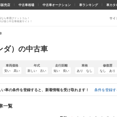
車販売店
中古車相場
中古車オークション
車ランキング
車カタ
サイ
報なら車選びドットコム！
車が揃う中古車検索サイト！
車
ンダ）の中古車
車両価格
年式
走行距離
車検
修復歴
安い
高い
新しい
古い
短い
長い
あり
なし
なし
あり
しい車の条件を登録すると、新着情報を受け取れます！
条件を登録す
車一覧