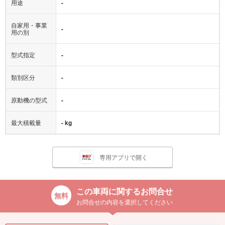
用途
-
自家用・事業
-
用の別
型式指定
-
類別区分
-
原動機の型式
-
最大積載量
- kg
専用アプリで開く
この車両に関するお問合せ
お問合せの内容を選択してください