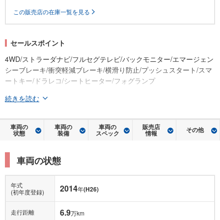
この販売店の在庫一覧を見る
セールスポイント
4WD/ストラーダナビ/フルセグテレビ/バックモニター/エマージェン
シーブレーキ/衝突軽減ブレーキ/横滑り防止/プッシュスタート/スマ
ートキー/ドラレコ/シートヒーター/フォグランプ
続きを読む
車両の
車両の
車両の
販売店
その他
状態
装備
スペック
情報
車両の状態
年式
2014
年
(H26)
(初年度登録)
6.9
走行距離
万km