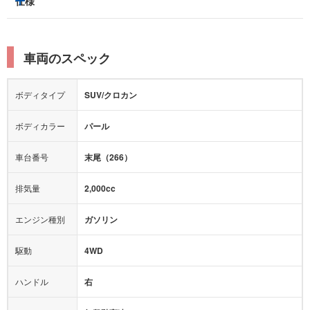
仕様
サンルーフ/ガラスルーフ
本革シート
キャプテンシート
レーンキープアシスト
横滑り防止装置
電動リアゲート
リフトアップ
寒冷地仕様
オットマン
ウォークスルー
衝突被害軽減プレーキ
衝突安全ボディー
ルーフレール
エアサスペンション
車両のスペック
シートヒーター
シートエアコン
障害物センサー
全周囲カメラ
エアロパーツ
ローダウン
カーナビ：
メモリーナビ他
ボディタイプ
SUV/クロカン
カメラ：
-
全塗装済
テレビ：
フルセグ
エアバッグ：
ダブルエアバッグ
ボディカラー
パール
映像：
-
衝撃緩和ヘッドレスト
車台番号
末尾（266）
オーディオ：
-
モニター：
-
排気量
2,000cc
ミュージックプレイヤー接続可
ABS
サポカー
エンジン種別
ガソリン
後席モニター
1500W給電
アクセル踏み間違い（誤発進）防止装置
駆動
4WD
アダプティブクルーズコントロール
ハンドル
右
ヒルディセントコントロール