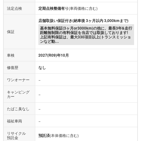
法定点検
定期点検整備有り
(車両価格に含む)
店舗取扱い保証付き(納車後 3ヶ月以内 3,000kmまで)
基本無料保証(3ヶ月or3000km)の他に、最長3年&走行
保証
距離無制限の有料保証を当店では取扱しております!
上記有料保証は、最大330項目以上(トランスミッショ
ンなど動…
車検
2027(R09)年10月
修復歴
なし
ワンオーナー
−
キャンピング
−
カー
たばこ臭なし
−
福祉車両
−
リサイクル
預託済
(本体価格に含む)
預託金