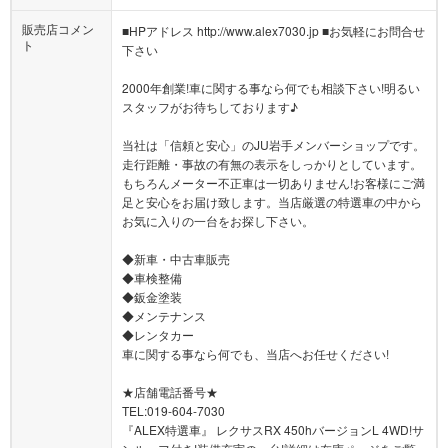
販売店コメン
■HPアドレス http://www.alex7030.jp ■お気軽にお問合せ
ト
下さい
2000年創業!車に関する事なら何でも相談下さい!明るい
スタッフがお待ちしております♪
当社は「信頼と安心」のJU岩手メンバーショップです。
走行距離・事故の有無の表示をしっかりとしています。
もちろんメーター不正車は一切ありません!お客様にご満
足と安心をお届け致します。当店厳選の特選車の中から
お気に入りの一台をお探し下さい。
◆新車・中古車販売
◆車検整備
◆鈑金塗装
◆メンテナンス
◆レンタカー
車に関する事なら何でも、当店へお任せください!
★店舗電話番号★
TEL:019-604-7030
『ALEX特選車』 レクサスRX 450hバージョンL 4WD!サ