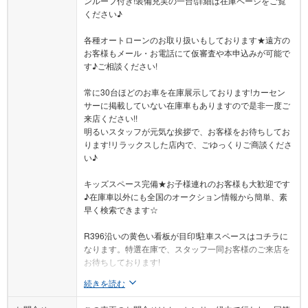
ンルーフ付き!装備充実の一台!詳細は在庫ページをご覧
ください♪
各種オートローンのお取り扱いもしております★遠方の
お客様もメール・お電話にて仮審査や本申込みが可能で
す♪ご相談ください!
常に30台ほどのお車を在庫展示しております!カーセン
サーに掲載していない在庫車もありますので是非一度ご
来店ください!!
明るいスタッフが元気な挨拶で、お客様をお待ちしてお
ります!リラックスした店内で、ごゆっくりご商談くださ
い♪
キッズスペース完備★お子様連れのお客様も大歓迎です
♪在庫車以外にも全国のオークション情報から簡単、素
早く検索できます☆
R396沿いの黄色い看板が目印!駐車スペースはコチラに
なります。特選在庫で、スタッフ一同お客様のご来店を
お待ちしております!
続きを読む