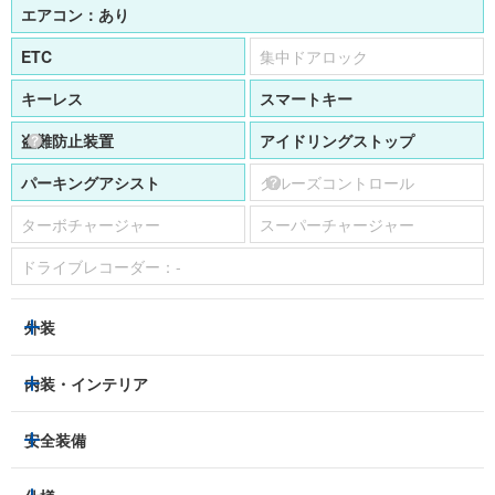
エアコン：
あり
ETC
集中ドアロック
キーレス
スマートキー
盗難防止装置
アイドリングストップ
パーキングアシスト
クルーズコントロール
ターボチャージャー
スーパーチャージャー
ドライブレコーダー：
-
外装
ヘッドライト
フロントフォグランプ
内装・インテリア
アルミホイール：
あり
3列シート
フルフラットシート
安全装備
スライドドア：
-
ベンチシート
パワーシート
トラクションコントロール