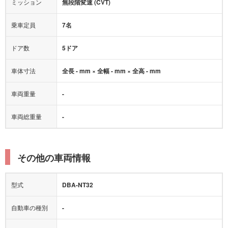
オートマチックハイビーム
ミッション
無段階変速 (CVT)
乗車定員
7名
ドア数
5ドア
車体寸法
全長 - mm × 全幅 - mm × 全高 - mm
車両重量
-
車両総重量
-
その他の車両情報
型式
DBA-NT32
自動車の種別
-