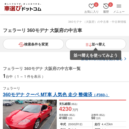
0
0
お気に入り
履歴
メニュー
360モデナ （大阪府）の中古車・中古車情報
フェラーリ 360モデナ 大阪府の中古車
検索条件を変更
並べ替え
並べ替えを使ってみよう
新着車両の情報を受け取る
フェラーリ 360モデナ 大阪府の中古車一覧
1
台中（ 1 ～ 1 件を表示 ）
フェラーリ
360モデナ クーペ MT車 人気色 走少 整備済
（-F360-）
支払総額
(税込)
4230
万円
車両価格
(税込)
諸費用
(税込)
4180
50
万円
万円
年式
2000
(H12)
走行
4.4万km