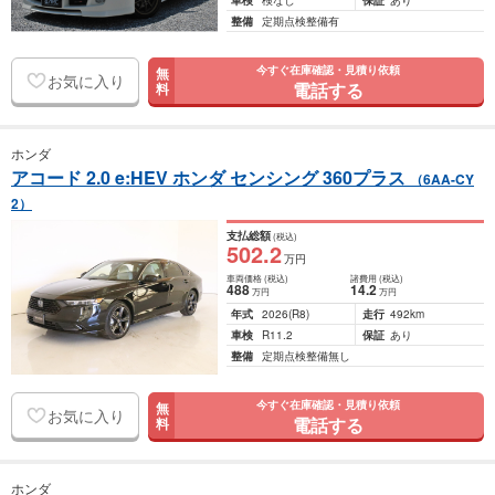
車検
検なし
保証
あり
整備
定期点検整備有
今すぐ在庫確認・見積り依頼
無
お気に入り
電話する
料
ホンダ
アコード 2.0 e:HEV ホンダ センシング 360プラス
（6AA-CY
2）
支払総額
(税込)
502
.2
万円
車両価格
(税込)
諸費用
(税込)
488
14
.2
万円
万円
年式
2026
(R8)
走行
492km
車検
R11.2
保証
あり
整備
定期点検整備無し
今すぐ在庫確認・見積り依頼
無
お気に入り
電話する
料
ホンダ