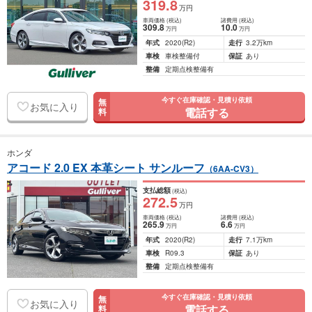
319
.8
万円
車両価格
(税込)
諸費用
(税込)
309
.8
10
.0
万円
万円
年式
2020
(R2)
走行
3.2万km
車検
車検整備付
保証
あり
整備
定期点検整備有
今すぐ在庫確認・見積り依頼
無
お気に入り
電話する
料
ホンダ
アコード 2.0 EX 本革シート サンルーフ
（6AA-CV3）
支払総額
(税込)
272
.5
万円
車両価格
(税込)
諸費用
(税込)
265
.9
6
.6
万円
万円
年式
2020
(R2)
走行
7.1万km
車検
R09.3
保証
あり
整備
定期点検整備有
今すぐ在庫確認・見積り依頼
無
お気に入り
電話する
料