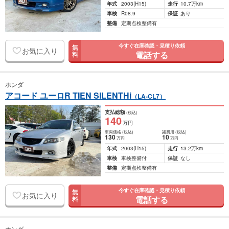
年式
2003
(H15)
走行
10.7万km
車検
R08.9
保証
あり
整備
定期点検整備有
今すぐ在庫確認・見積り依頼
無
お気に入り
電話する
料
ホンダ
アコード ユーロR TIEN SILENTHi
（LA-CL7）
支払総額
(税込)
140
万円
車両価格
(税込)
諸費用
(税込)
130
10
万円
万円
年式
2003
(H15)
走行
13.2万km
車検
車検整備付
保証
なし
整備
定期点検整備有
今すぐ在庫確認・見積り依頼
無
お気に入り
電話する
料
ホンダ