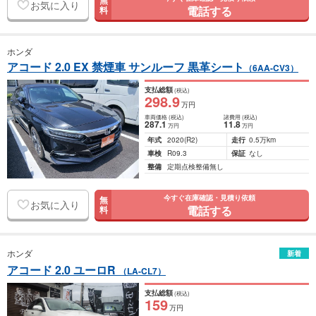
無
お気に入り
電話する
料
ホンダ
アコード 2.0 EX 禁煙車 サンルーフ 黒革シート
（6AA-CV3）
支払総額
(税込)
298
.9
万円
車両価格
(税込)
諸費用
(税込)
287
.1
11
.8
万円
万円
年式
2020
(R2)
走行
0.5万km
車検
R09.3
保証
なし
整備
定期点検整備無し
今すぐ在庫確認・見積り依頼
無
お気に入り
電話する
料
ホンダ
新着
アコード 2.0 ユーロR
（LA-CL7）
支払総額
(税込)
159
万円