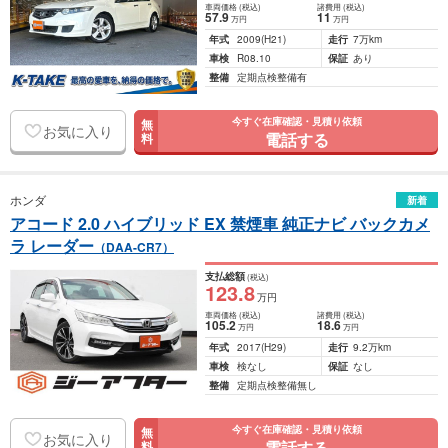
車両価格
(税込)
諸費用
(税込)
57
.9
11
万円
万円
年式
2009
(H21)
走行
7万km
車検
R08.10
保証
あり
整備
定期点検整備有
今すぐ在庫確認・見積り依頼
無
お気に入り
電話する
料
ホンダ
新着
アコード 2.0 ハイブリッド EX 禁煙車 純正ナビ バックカメ
ラ レーダー
（DAA-CR7）
支払総額
(税込)
123
.8
万円
車両価格
(税込)
諸費用
(税込)
105
.2
18
.6
万円
万円
年式
2017
(H29)
走行
9.2万km
車検
検なし
保証
なし
整備
定期点検整備無し
今すぐ在庫確認・見積り依頼
無
お気に入り
電話する
料