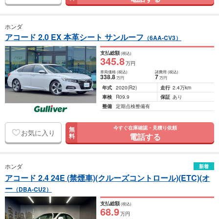
ホンダ
アコード 2.0 EX 本革シート サンルーフ
（6AA-CV3）
支払総額
(税込)
345
.8
万円
車両価格
(税込)
諸費用
(税込)
338
.8
7
万円
万円
年式
2020
(R2)
走行
2.4万km
車検
R09.9
保証
あり
整備
定期点検整備有
今すぐ在庫確認・見積り依頼
無
お気に入り
電話する
料
ホンダ
新着
アコード 2.4 24E (禁煙車)(クルーズコントロール)(ETC)(オ
ー
（DBA-CU2）
支払総額
(税込)
68
.9
万円