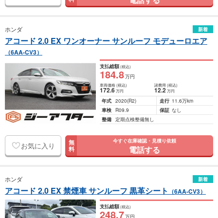
ホンダ
新着
アコード 2.0 EX ワンオーナー サンルーフ モデューロエア
（6AA-CV3）
支払総額
(税込)
184
.8
万円
車両価格
(税込)
諸費用
(税込)
172
.6
12
.2
万円
万円
年式
2020
(R2)
走行
11.6万km
車検
R09.9
保証
なし
整備
定期点検整備無し
今すぐ在庫確認・見積り依頼
無
お気に入り
電話する
料
ホンダ
新着
アコード 2.0 EX 禁煙車 サンルーフ 黒革シート
（6AA-CV3）
支払総額
(税込)
248
.7
万円