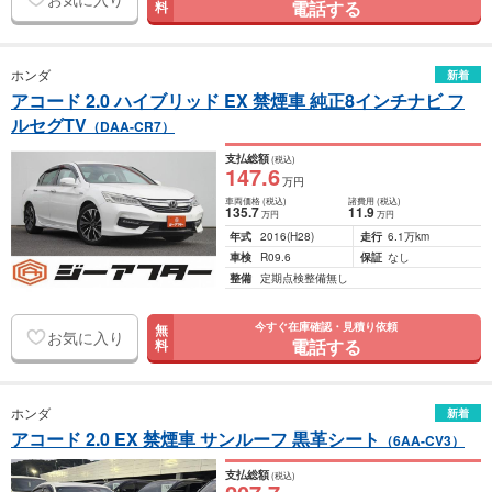
電話する
料
ホンダ
新着
アコード 2.0 ハイブリッド EX 禁煙車 純正8インチナビ フ
ルセグTV
（DAA-CR7）
支払総額
(税込)
147
.6
万円
車両価格
(税込)
諸費用
(税込)
135
.7
11
.9
万円
万円
年式
2016
(H28)
走行
6.1万km
車検
R09.6
保証
なし
整備
定期点検整備無し
今すぐ在庫確認・見積り依頼
無
お気に入り
電話する
料
ホンダ
新着
アコード 2.0 EX 禁煙車 サンルーフ 黒革シート
（6AA-CV3）
支払総額
(税込)