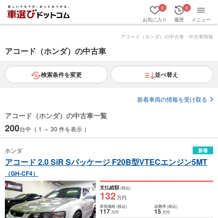
0
0
お気に入り
履歴
メニュー
アコード（ホンダ）の中古車・中古車情報
アコード（ホンダ）の中古車
検索条件を変更
並べ替え
新着車両の情報を受け取る
アコード（ホンダ）の中古車一覧
200
台中（ 1 ～ 30 件を表示 ）
ホンダ
新着
アコード 2.0 SiR Sパッケージ F20B型VTECエンジン5MT
（GH-CF4）
支払総額
(税込)
132
万円
車両価格
(税込)
諸費用
(税込)
117
15
万円
万円