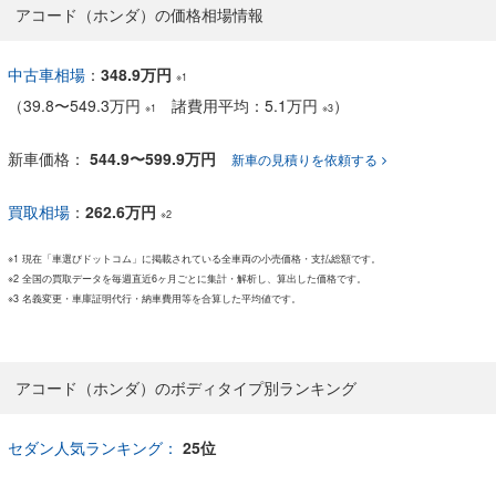
アコード（ホンダ）の価格相場情報
中古車相場
：
348.9万円
※1
（
39.8
〜
549.3万円
諸費用平均：5.1万円
）
※1
※3
新車価格：
544.9〜599.9万円
新車の見積りを依頼する
買取相場
：
262.6万円
※2
※1 現在「車選びドットコム」に掲載されている全車両の小売価格・支払総額です。
※2 全国の買取データを毎週直近6ヶ月ごとに集計・解析し、算出した価格です。
※3 名義変更・車庫証明代行・納車費用等を合算した平均値です。
アコード（ホンダ）のボディタイプ別ランキング
セダン人気ランキング：
25位