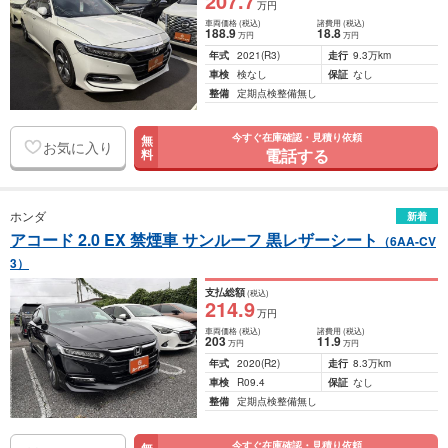
207
.7
万円
車両価格
(税込)
諸費用
(税込)
188
.9
18
.8
万円
万円
年式
2021
(R3)
走行
9.3万km
車検
検なし
保証
なし
整備
定期点検整備無し
今すぐ在庫確認・見積り依頼
無
お気に入り
電話する
料
ホンダ
新着
アコード 2.0 EX 禁煙車 サンルーフ 黒レザーシート
（6AA-CV
3）
支払総額
(税込)
214
.9
万円
車両価格
(税込)
諸費用
(税込)
203
11
.9
万円
万円
年式
2020
(R2)
走行
8.3万km
車検
R09.4
保証
なし
整備
定期点検整備無し
今すぐ在庫確認・見積り依頼