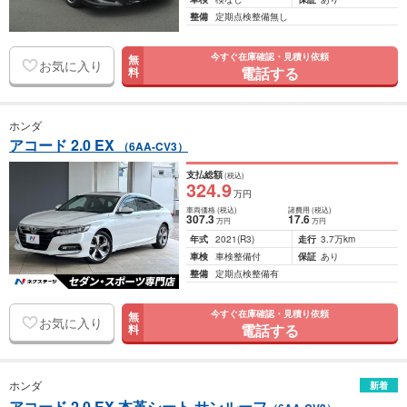
整備
定期点検整備無し
今すぐ在庫確認・見積り依頼
無
お気に入り
電話する
料
ホンダ
アコード 2.0 EX
（6AA-CV3）
支払総額
(税込)
324
.9
万円
車両価格
(税込)
諸費用
(税込)
307
.3
17
.6
万円
万円
年式
2021
(R3)
走行
3.7万km
車検
車検整備付
保証
あり
整備
定期点検整備有
今すぐ在庫確認・見積り依頼
無
お気に入り
電話する
料
ホンダ
新着
アコード 2.0 EX 本革シート サンルーフ