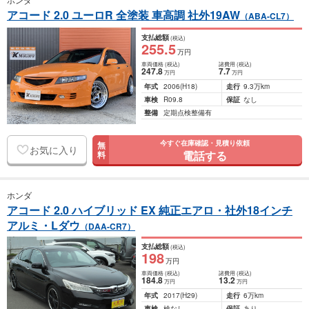
アコード 2.0 ユーロR 全塗装 車高調 社外19AW
（ABA-CL7）
支払総額
(税込)
255
.5
万円
車両価格
(税込)
諸費用
(税込)
247
.8
7
.7
万円
万円
年式
2006
(H18)
走行
9.3万km
車検
R09.8
保証
なし
整備
定期点検整備有
今すぐ在庫確認・見積り依頼
無
お気に入り
電話する
料
ホンダ
アコード 2.0 ハイブリッド EX 純正エアロ・社外18インチ
アルミ・Lダウ
（DAA-CR7）
支払総額
(税込)
198
万円
車両価格
(税込)
諸費用
(税込)
184
.8
13
.2
万円
万円
年式
2017
(H29)
走行
6万km
車検
検なし
保証
あり