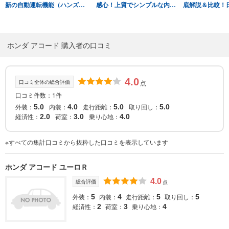
新の自動運転機能（ハンズオ
感心！上質でシンプルな内
底解説＆比較！
フ）を土屋圭市が体験！
装・外装デザインを工藤貴宏
リッドセダンを
藤井マリーが解説
圭市が違いを見
ホンダ アコード 購入者の口コミ
4.0
口コミ全体の総合評価
点
口コミ件数：1件
外装：
内装：
走行距離：
取り回し：
5.0
4.0
5.0
5.0
経済性：
荷室：
乗り心地：
2.0
3.0
4.0
※すべての集計口コミから抜粋した口コミを表示しています
ホンダ アコード ユーロＲ
4.0
総合評価
点
外装：
内装：
走行距離：
取り回し：
5
4
5
5
経済性：
荷室：
乗り心地：
2
3
4