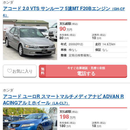
ホンダ
アコード 2.0 VTS サンルーフ 5速MT F20Bエンジン
（GH-CF
4）
支払総額
(税込)
90
万円
車両価格
(税込)
諸費用
(税込)
80
10
万円
万円
年式
2000
(H12)
走行
14.9万km
車検
検なし
保証
なし
整備
定期点検整備無し
今すぐ在庫確認・見積り依頼
無
お気に入り
電話する
料
ホンダ
アコード ユーロR スマートマルチメディアナビ ADVAN R
ACINGアルミホイール
（LA-CL7）
支払総額
(税込)
198
万円
車両価格
(税込)
諸費用
(税込)
180
18
万円
万円