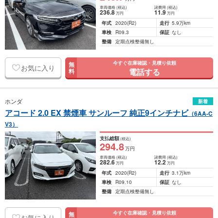
車両価格
(税込)
諸費用
(税込)
236
.8
11
.9
万円
万円
年式
2020
(R2)
走行
5.9万km
車検
R09.3
保証
なし
整備
定期点検整備無し
今すぐ在庫確認・見積り依頼
無
お気に入り
電話する
料
ホンダ
新着
アコード 2.0 EX 禁煙車 サンルーフ 純正9インチナビ
（6AA-C
V3）
支払総額
(税込)
294
.8
万円
車両価格
(税込)
諸費用
(税込)
282
.6
12
.2
万円
万円
年式
2020
(R2)
走行
3.1万km
車検
R09.10
保証
なし
整備
定期点検整備無し
今すぐ在庫確認・見積り依頼
無
お気に入り