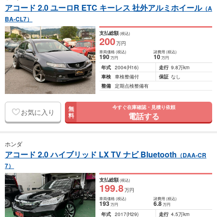
アコード 2.0 ユーロR ETC キーレス 社外アルミホイール
（A
BA-CL7）
支払総額
(税込)
200
万円
車両価格
(税込)
諸費用
(税込)
190
10
万円
万円
年式
2004
(H16)
走行
9.8万km
車検
車検整備付
保証
なし
整備
定期点検整備有
今すぐ在庫確認・見積り依頼
無
お気に入り
電話する
料
ホンダ
アコード 2.0 ハイブリッド LX TV ナビ Bluetooth
（DAA-CR
7）
支払総額
(税込)
199
.8
万円
車両価格
(税込)
諸費用
(税込)
193
6
.8
万円
万円
年式
2017
(H29)
走行
4.5万km