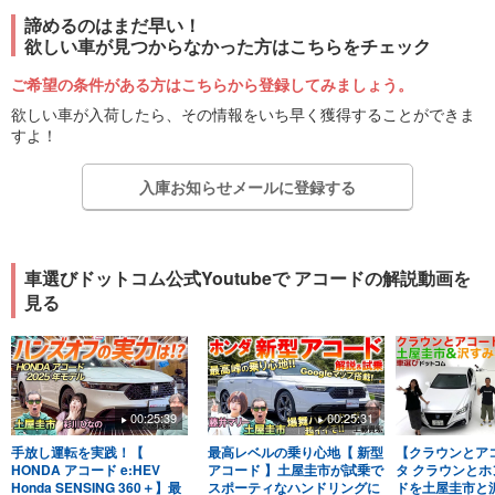
諦めるのはまだ早い！
欲しい車が見つからなかった方はこちらをチェック
ご希望の条件がある方はこちらから登録してみましょう。
欲しい車が入荷したら、その情報をいち早く獲得することができま
すよ！
入庫お知らせメールに登録する
車選びドットコム公式Youtubeで アコードの解説動画を
見る
00:25:39
00:25:31
手放し運転を実践！【
最高レベルの乗り心地【 新型
【クラウンとア
HONDA アコード e:HEV
アコード 】土屋圭市が試乗で
タ クラウンとホ
Honda SENSING 360＋】最
スポーティなハンドリングに
ドを土屋圭市と