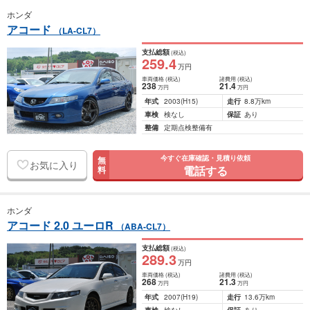
ホンダ
アコード
（LA-CL7）
支払総額
(税込)
259
.4
万円
車両価格
(税込)
諸費用
(税込)
238
21
.4
万円
万円
年式
2003
(H15)
走行
8.8万km
車検
検なし
保証
あり
整備
定期点検整備有
今すぐ在庫確認・見積り依頼
無
お気に入り
電話する
料
ホンダ
アコード 2.0 ユーロR
（ABA-CL7）
支払総額
(税込)
289
.3
万円
車両価格
(税込)
諸費用
(税込)
268
21
.3
万円
万円
年式
2007
(H19)
走行
13.6万km