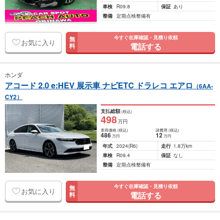
車検
R09.8
保証
あり
整備
定期点検整備有
今すぐ在庫確認・見積り依頼
無
お気に入り
電話する
料
ホンダ
アコード 2.0 e:HEV 展示車 ナビETC ドラレコ エアロ
（6AA-
CY2）
支払総額
(税込)
498
万円
車両価格
(税込)
諸費用
(税込)
486
12
万円
万円
年式
2024
(R6)
走行
1.8万km
車検
R09.4
保証
なし
整備
定期点検整備有
今すぐ在庫確認・見積り依頼
無
お気に入り
電話する
料