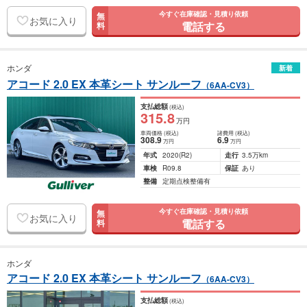
今すぐ在庫確認・見積り依頼
無
お気に入り
電話する
料
ホンダ
新着
アコード 2.0 EX 本革シート サンルーフ
（6AA-CV3）
支払総額
(税込)
315
.8
万円
車両価格
(税込)
諸費用
(税込)
308
.9
6
.9
万円
万円
年式
2020
(R2)
走行
3.5万km
車検
R09.8
保証
あり
整備
定期点検整備有
今すぐ在庫確認・見積り依頼
無
お気に入り
電話する
料
ホンダ
アコード 2.0 EX 本革シート サンルーフ
（6AA-CV3）
支払総額
(税込)