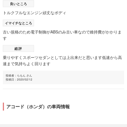
良いところ
トルクフルなエンジン頑丈なボディ
イマイチなところ
古い規格のため電子制御がABSのみ古い車なので維持費がかかりま
す
総評
乗りやすくスポーツセダンとしては上出来だと思います低速から高
速まで気持ちよく回ります
投稿者：らもん さん
投稿日：2020/02/12
アコード（ホンダ）の車両情報