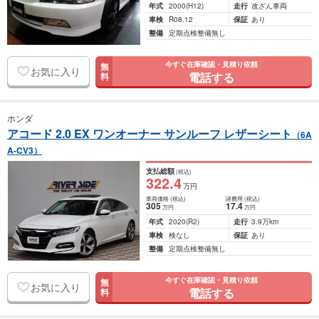
年式
2000
(H12)
走行
改ざん車両
車検
R08.12
保証
あり
整備
定期点検整備無し
今すぐ在庫確認・見積り依頼
無
お気に入り
電話する
料
ホンダ
アコード 2.0 EX ワンオーナー サンルーフ レザーシート
（6A
A-CV3）
支払総額
(税込)
322
.4
万円
車両価格
(税込)
諸費用
(税込)
305
17
.4
万円
万円
年式
2020
(R2)
走行
3.9万km
車検
検なし
保証
あり
整備
定期点検整備無し
今すぐ在庫確認・見積り依頼
無
お気に入り
電話する
料