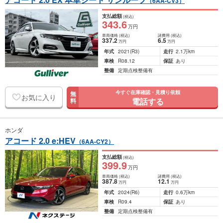
（6AA-CV3）
支払総額
(税込)
343
.6
万円
車両価格
(税込)
諸費用
(税込)
337
.2
6
.5
万円
万円
年式
2021
(R3)
走行
2.1万km
車検
R08.12
保証
あり
整備
定期点検整備有
今すぐ在庫確認・見積り依頼
無
お気に入り
電話する
料
ホンダ
アコード 2.0 e:HEV
（6AA-CY2）
支払総額
(税込)
399
.9
万円
車両価格
(税込)
諸費用
(税込)
387
.8
12
.1
万円
万円
年式
2024
(R6)
走行
0.6万km
車検
R09.4
保証
あり
整備
定期点検整備有