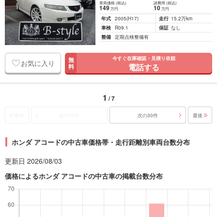
車両価格
(税込)
諸費用
(税込)
149
10
万円
万円
年式
2005
(H17)
走行
15.2万km
車検
R09.1
保証
なし
整備
定期点検整備有
今すぐ在庫確認・見積り依頼
無
お気に入り
電話する
料
1
/ 7
最初
前の30件
次の30件
最後
ホンダ アコードの中古車価格帯・走行距離別車両台数分布
更新日 2026/08/03
価格によるホンダ アコードの中古車の掲載台数分布