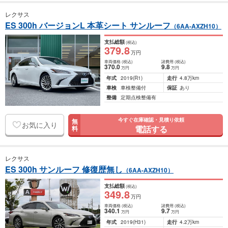
レクサス
ES 300h バージョンL 本革シート サンルーフ
（6AA-AXZH10）
支払総額
(税込)
379
.8
万円
車両価格
(税込)
諸費用
(税込)
370
.0
9
.8
万円
万円
年式
2019
(R1)
走行
4.8万km
車検
車検整備付
保証
あり
整備
定期点検整備有
今すぐ在庫確認・見積り依頼
無
お気に入り
電話する
料
レクサス
ES 300h サンルーフ 修復歴無し
（6AA-AXZH10）
支払総額
(税込)
349
.8
万円
車両価格
(税込)
諸費用
(税込)
340
.1
9
.7
万円
万円
年式
2019
(H31)
走行
4.2万km