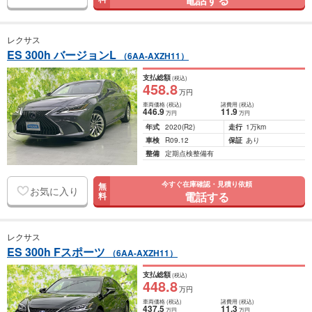
レクサス
ES 300h バージョンL
（6AA-AXZH11）
支払総額
(税込)
458
.8
万円
車両価格
(税込)
諸費用
(税込)
446
.9
11
.9
万円
万円
年式
2020
(R2)
走行
1万km
車検
R09.12
保証
あり
整備
定期点検整備有
今すぐ在庫確認・見積り依頼
無
お気に入り
電話する
料
レクサス
ES 300h Fスポーツ
（6AA-AXZH11）
支払総額
(税込)
448
.8
万円
車両価格
(税込)
諸費用
(税込)
437
.5
11
.3
万円
万円