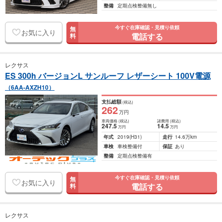
整備
定期点検整備無し
今すぐ在庫確認・見積り依頼
無
お気に入り
電話する
料
レクサス
ES 300h バージョンL サンルーフ レザーシート 100V電源
（6AA-AXZH10）
支払総額
(税込)
262
万円
車両価格
(税込)
諸費用
(税込)
247
.5
14
.5
万円
万円
年式
2019
(H31)
走行
14.6万km
車検
車検整備付
保証
あり
整備
定期点検整備有
今すぐ在庫確認・見積り依頼
無
お気に入り
電話する
料
レクサス