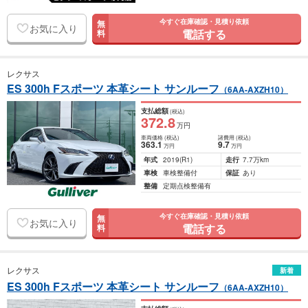
今すぐ在庫確認・見積り依頼
無
お気に入り
電話する
料
レクサス
ES 300h Fスポーツ 本革シート サンルーフ
（6AA-AXZH10）
支払総額
(税込)
372
.8
万円
車両価格
(税込)
諸費用
(税込)
363
.1
9
.7
万円
万円
年式
2019
(R1)
走行
7.7万km
車検
車検整備付
保証
あり
整備
定期点検整備有
今すぐ在庫確認・見積り依頼
無
お気に入り
電話する
料
レクサス
新着
ES 300h Fスポーツ 本革シート サンルーフ
（6AA-AXZH10）