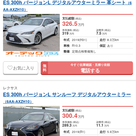
ES 300h バージョンL デジタルアウターミラー 革シート
（6
AA-AXZH10）
支払総額
(税込)
326
.5
万円
車両価格
(税込)
諸費用
(税込)
319
7
.5
万円
万円
年式
2019
(H31)
走行
8.3万km
車検
R10.3
保証
あり
整備
定期点検整備無し
今すぐ在庫確認・見積り依頼
無
お気に入り
電話する
料
レクサス
ES 300h バージョンL サンルーフ デジタルアウターミラー
（6AA-AXZH10）
支払総額
(税込)
300
.4
万円
車両価格
(税込)
諸費用
(税込)
289
.3
11
.1
万円
万円
年式
2019
(R1)
走行
5.9万km