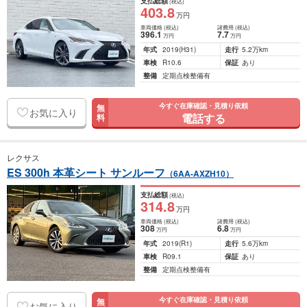
支払総額
(税込)
403
.8
万円
車両価格
(税込)
諸費用
(税込)
396
.1
7
.7
万円
万円
年式
2019
(H31)
走行
5.2万km
車検
R10.6
保証
あり
整備
定期点検整備有
今すぐ在庫確認・見積り依頼
無
お気に入り
電話する
料
レクサス
ES 300h 本革シート サンルーフ
（6AA-AXZH10）
支払総額
(税込)
314
.8
万円
車両価格
(税込)
諸費用
(税込)
308
6
.8
万円
万円
年式
2019
(R1)
走行
5.6万km
車検
R09.1
保証
あり
整備
定期点検整備有
今すぐ在庫確認・見積り依頼
無
お気に入り