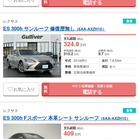
電話する
料
レクサス
新着
ES 300h サンルーフ 修復歴無し
（6AA-AXZH10）
支払総額
(税込)
324
.8
万円
車両価格
(税込)
諸費用
(税込)
315
.2
9
.7
万円
万円
年式
2019
(R1)
走行
7.8万km
車検
車検整備付
保証
あり
整備
定期点検整備有
今すぐ在庫確認・見積り依頼
無
お気に入り
電話する
料
レクサス
新着
ES 300h Fスポーツ 本革シート サンルーフ
（6AA-AXZH10）
支払総額
(税込)
409
万円