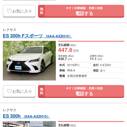
今すぐ在庫確認・見積り依頼
無
お気に入り
電話する
料
レクサス
ES 300h Fスポーツ
（6AA-AXZH10）
支払総額
(税込)
447
.8
万円
車両価格
(税込)
諸費用
(税込)
436
.7
11
.1
万円
万円
年式
2019
(R1)
走行
5.6万km
車検
R08.9
保証
あり
整備
定期点検整備有
今すぐ在庫確認・見積り依頼
無
お気に入り
電話する
料
レクサス
ES 300h
（6AA-AXZH10）
支払総額
(税込)