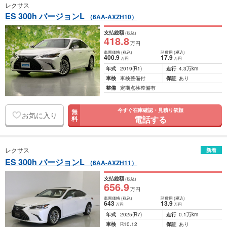
レクサス
ES 300h バージョンL
（6AA-AXZH10）
支払総額
(税込)
418
.8
万円
車両価格
(税込)
諸費用
(税込)
400
.9
17
.9
万円
万円
年式
2019
(R1)
走行
4.3万km
車検
車検整備付
保証
あり
整備
定期点検整備有
今すぐ在庫確認・見積り依頼
無
お気に入り
電話する
料
レクサス
新着
ES 300h バージョンL
（6AA-AXZH11）
支払総額
(税込)
656
.9
万円
車両価格
(税込)
諸費用
(税込)
643
13
.9
万円
万円
年式
2025
(R7)
走行
0.1万km
車検
R10.12
保証
あり