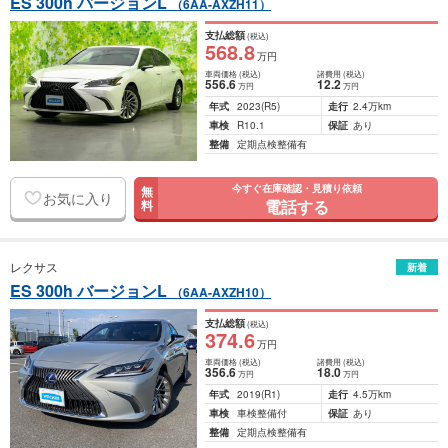
ES 300h バージョンL
（6AA-AXZH11）
支払総額
(税込)
568
.8
万円
車両価格
(税込)
諸費用
(税込)
556
.6
12
.2
万円
万円
年式
2023
(R5)
走行
2.4万km
車検
R10.1
保証
あり
整備
定期点検整備有
今すぐ在庫確認・見積り依頼
無
お気に入り
電話する
料
レクサス
新着
ES 300h バージョンL
（6AA-AXZH10）
支払総額
(税込)
374
.6
万円
車両価格
(税込)
諸費用
(税込)
356
.6
18
.0
万円
万円
年式
2019
(R1)
走行
4.5万km
車検
車検整備付
保証
あり
整備
定期点検整備有