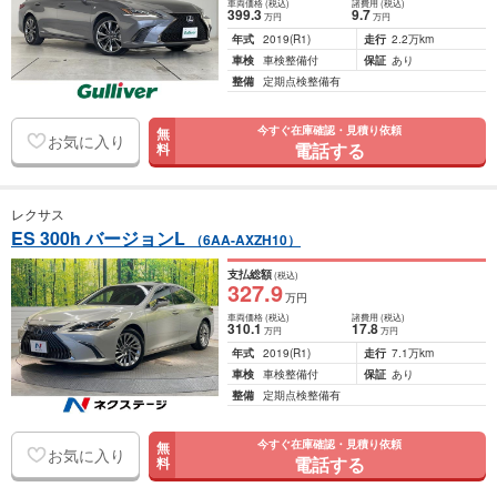
車両価格
(税込)
諸費用
(税込)
399
.3
9
.7
万円
万円
年式
2019
(R1)
走行
2.2万km
車検
車検整備付
保証
あり
整備
定期点検整備有
今すぐ在庫確認・見積り依頼
無
お気に入り
電話する
料
レクサス
ES 300h バージョンL
（6AA-AXZH10）
支払総額
(税込)
327
.9
万円
車両価格
(税込)
諸費用
(税込)
310
.1
17
.8
万円
万円
年式
2019
(R1)
走行
7.1万km
車検
車検整備付
保証
あり
整備
定期点検整備有
今すぐ在庫確認・見積り依頼
無
お気に入り
電話する
料