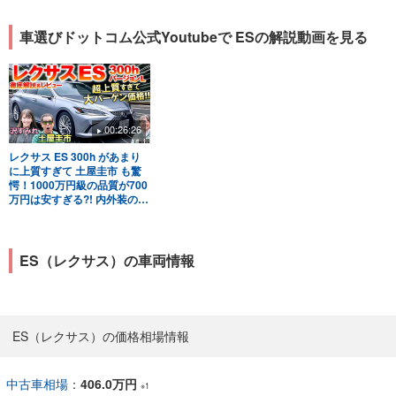
車選びドットコム公式Youtubeで ESの解説動画を見る
00:26:26
レクサス ES 300h があまり
に上質すぎて 土屋圭市 も驚
愕！1000万円級の品質が700
万円は安すぎる?! 内外装の特
徴を沢すみれ 工藤貴宏が徹底
解説
ES（レクサス）の車両情報
ES（レクサス）の価格相場情報
中古車相場
：
406.0万円
※1