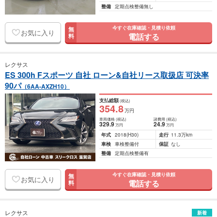
整備
定期点検整備無し
今すぐ在庫確認・見積り依頼
無
お気に入り
電話する
料
レクサス
ES 300h Fスポーツ 自社 ローン&自社リース取扱店 可決率
90パ
（6AA-AXZH10）
支払総額
(税込)
354
.8
万円
車両価格
(税込)
諸費用
(税込)
329
.9
24
.9
万円
万円
年式
2018
(H30)
走行
11.3万km
車検
車検整備付
保証
なし
整備
定期点検整備有
今すぐ在庫確認・見積り依頼
無
お気に入り
電話する
料
レクサス
新着