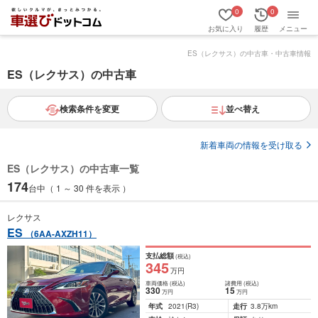
0
0
お気に入り
履歴
メニュー
ES（レクサス）の中古車・中古車情報
ES（レクサス）の中古車
検索条件を変更
並べ替え
新着車両の情報を受け取る
ES（レクサス）の中古車一覧
174
台中（ 1 ～ 30 件を表示 ）
レクサス
ES
（6AA-AXZH11）
支払総額
(税込)
345
万円
車両価格
(税込)
諸費用
(税込)
330
15
万円
万円
年式
2021
(R3)
走行
3.8万km