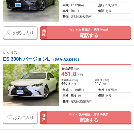
年式
2022
(R4)
走行
8.9万km
車検
R09.1
保証
あり
整備
定期点検整備有
今すぐ在庫確認・見積り依頼
無
お気に入り
電話する
料
レクサス
ES 300h バージョンL
（6AA-AXZH10）
支払総額
(税込)
451
.8
万円
車両価格
(税込)
諸費用
(税込)
440
.7
11
.1
万円
万円
年式
2019
(R1)
走行
1.9万km
車検
R08.10
保証
あり
整備
定期点検整備有
今すぐ在庫確認・見積り依頼
無
お気に入り
電話する
料