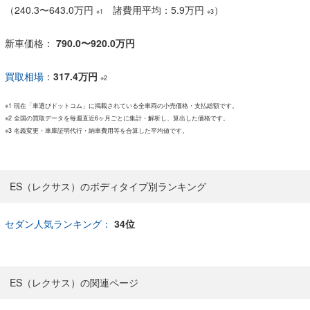
（
240.3
〜
643.0万円
諸費用平均：5.9万円
）
※1
※3
新車価格：
790.0〜920.0万円
買取相場
：
317.4万円
※2
※1 現在「車選びドットコム」に掲載されている全車両の小売価格・支払総額です。
※2 全国の買取データを毎週直近6ヶ月ごとに集計・解析し、算出した価格です。
※3 名義変更・車庫証明代行・納車費用等を合算した平均値です。
ES（レクサス）のボディタイプ別ランキング
セダン人気ランキング：
34位
ES（レクサス）の関連ページ