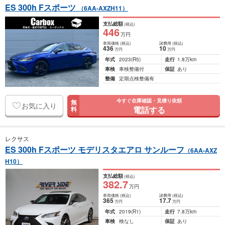
ES 300h Fスポーツ
（6AA-AXZH11）
支払総額
(税込)
446
万円
車両価格
(税込)
諸費用
(税込)
436
10
万円
万円
年式
2023
(R5)
走行
1.8万km
車検
車検整備付
保証
あり
整備
定期点検整備有
今すぐ在庫確認・見積り依頼
無
お気に入り
電話する
料
レクサス
ES 300h Fスポーツ モデリスタエアロ サンルーフ
（6AA-AXZ
H10）
支払総額
(税込)
382
.7
万円
車両価格
(税込)
諸費用
(税込)
365
17
.7
万円
万円
年式
2019
(R1)
走行
7.8万km
車検
検なし
保証
あり