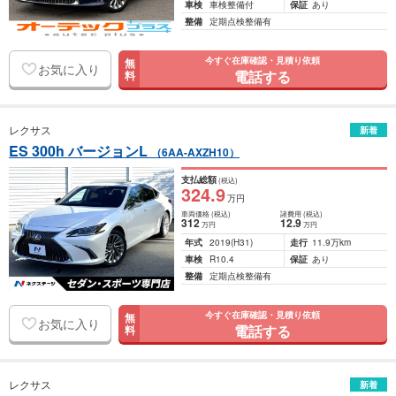
車検
車検整備付
保証
あり
整備
定期点検整備有
今すぐ在庫確認・見積り依頼
無
お気に入り
電話する
料
レクサス
新着
ES 300h バージョンL
（6AA-AXZH10）
支払総額
(税込)
324
.9
万円
車両価格
(税込)
諸費用
(税込)
312
12
.9
万円
万円
年式
2019
(H31)
走行
11.9万km
車検
R10.4
保証
あり
整備
定期点検整備有
今すぐ在庫確認・見積り依頼
無
お気に入り
電話する
料
レクサス
新着