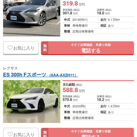
319
.8
万円
車両価格
(税込)
諸費用
(税込)
301
.8
18
.0
万円
万円
年式
2019
(H31)
走行
5.1万km
車検
車検整備付
保証
あり
整備
定期点検整備有
今すぐ在庫確認・見積り依頼
無
お気に入り
電話する
料
レクサス
ES 300h Fスポーツ
（6AA-AXZH11）
支払総額
(税込)
588
.8
万円
車両価格
(税込)
諸費用
(税込)
570
.6
18
.2
万円
万円
年式
2023
(R5)
走行
1.4万km
車検
車検整備付
保証
あり
整備
定期点検整備有
今すぐ在庫確認・見積り依頼
無
お気に入り
電話する
料