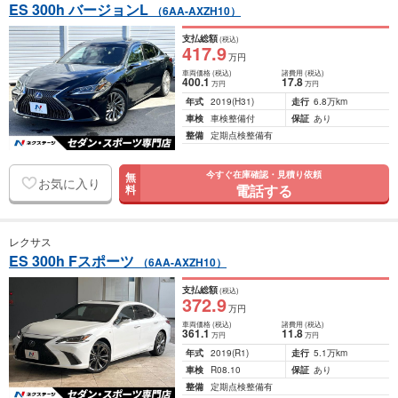
ES 300h バージョンL
（6AA-AXZH10）
支払総額
(税込)
417
.9
万円
車両価格
(税込)
諸費用
(税込)
400
.1
17
.8
万円
万円
年式
2019
(H31)
走行
6.8万km
車検
車検整備付
保証
あり
整備
定期点検整備有
今すぐ在庫確認・見積り依頼
無
お気に入り
電話する
料
レクサス
ES 300h Fスポーツ
（6AA-AXZH10）
支払総額
(税込)
372
.9
万円
車両価格
(税込)
諸費用
(税込)
361
.1
11
.8
万円
万円
年式
2019
(R1)
走行
5.1万km
車検
R08.10
保証
あり
整備
定期点検整備有