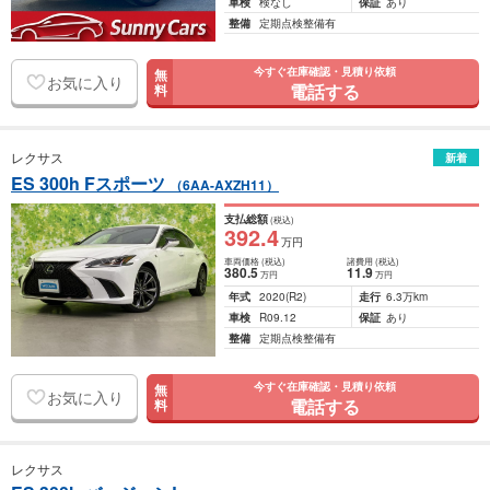
車検
検なし
保証
あり
整備
定期点検整備有
今すぐ在庫確認・見積り依頼
無
お気に入り
電話する
料
レクサス
新着
ES 300h Fスポーツ
（6AA-AXZH11）
支払総額
(税込)
392
.4
万円
車両価格
(税込)
諸費用
(税込)
380
.5
11
.9
万円
万円
年式
2020
(R2)
走行
6.3万km
車検
R09.12
保証
あり
整備
定期点検整備有
今すぐ在庫確認・見積り依頼
無
お気に入り
電話する
料
レクサス