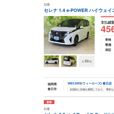
日産
セレナ 1.4 e-POWER ハイウェ
支払総
45
車検
整備
保証
50
全
枚
WECARS(ウィーカーズ) 春日店
福岡県
春日市
新着
日産