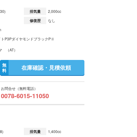
30)
排気量
2,000cc
修復歴
なし
m
イトP3PダイヤモンドブラックPⅡ
マ （AT）
無
在庫確認・見積依頼
料
お問合せ（無料電話）
0078-6015-11050
8)
排気量
1,400cc