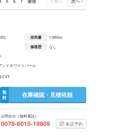
4
5
6
7
最後
前へ
次へ
30)
排気量
1,990cc
修復歴
なし
m
アントホワイトパール
ネCVT
無
在庫確認・見積依頼
料
お問合せ（無料電話）
0078-6015-19809
来店予約