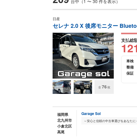
台中（1 〜 30 件を表示）
日産
セレナ 2.0 X 後席モニター Bluet
支払総
12
車検
整備
保証
76
全
枚
Garage Sol
福岡県
北九州市
小倉北区
高尾