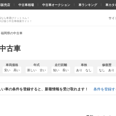
車販売店
中古車相場
中古車オークション
車ランキング
車カタ
サイ
報なら車選びドットコム！
車が揃う中古車検索サイト！
 福岡県の中古車
の中古車
車両価格
年式
走行距離
車検
修復歴
安い
高い
新しい
古い
短い
長い
あり
なし
なし
あり
しい車の条件を登録すると、新着情報を受け取れます！
条件を登録す