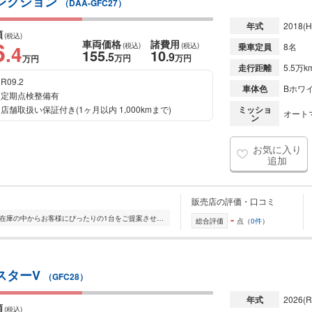
セレクション
（DAA-GFC27）
年式
2018
(H
額
(税込)
6
車両価格
諸費用
.4
(税込)
(税込)
乗車定員
8名
155
10
.5
.9
万円
万円
万円
走行距離
5.5万k
R09.2
車体色
Bホワ
定期点検整備有
店舗取扱い保証付き(1ヶ月以内 1,000kmまで)
ミッショ
オート
ン
お気に入り
追加
販売店の評価・口コミ
-
全国的に店舗を展開しており、 豊富な在庫の中からお客様にぴったりの1台をご提案させていただきます。 国産車から輸入車まで幅広く取り扱っており、 登録済未使用車や...
総合評価
点（
0件
）
イスターV
（GFC28）
年式
2026
(R
額
(税込)