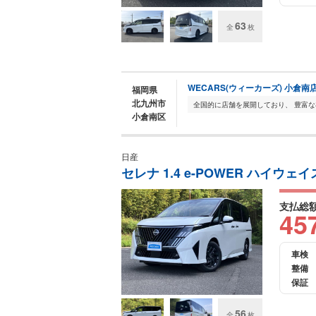
63
全
枚
WECARS(ウィーカーズ) 小倉南
福岡県
北九州市
小倉南区
日産
セレナ 1.4 e-POWER ハイウェ
支払総
45
車検
整備
保証
56
全
枚