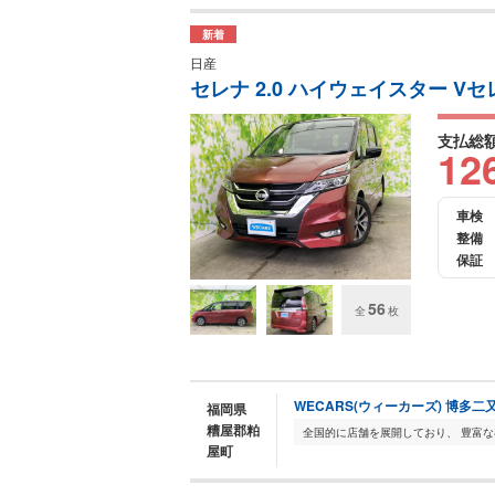
新着
日産
セレナ 2.0 ハイウェイスター V
支払総
12
車検
整備
保証
56
全
枚
WECARS(ウィーカーズ) 博多二
福岡県
糟屋郡粕
屋町