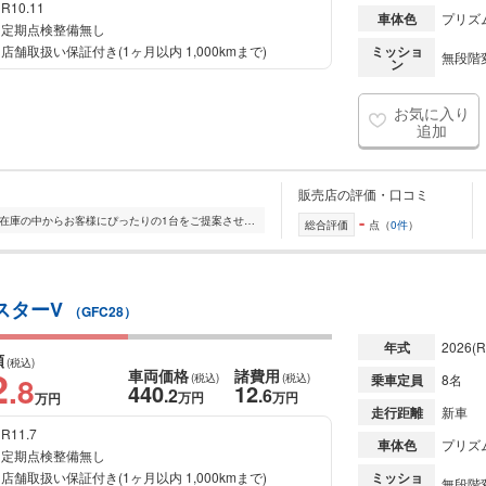
R10.11
車体色
プリズム
定期点検整備無し
店舗取扱い保証付き(1ヶ月以内 1,000kmまで)
ミッショ
無段階変
ン
お気に入り
追加
販売店の評価・口コミ
-
全国的に店舗を展開しており、 豊富な在庫の中からお客様にぴったりの1台をご提案させていただきます。 国産車から輸入車まで幅広く取り扱っており、 登録済未使用車や...
総合評価
点（
0件
）
イスターV
（GFC28）
年式
2026
(R
額
(税込)
2
車両価格
諸費用
.8
(税込)
(税込)
乗車定員
8名
440
12
.2
.6
万円
万円
万円
走行距離
新車
R11.7
車体色
プリズム
定期点検整備無し
店舗取扱い保証付き(1ヶ月以内 1,000kmまで)
ミッショ
無段階変