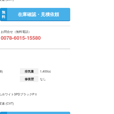
無
在庫確認・見積依頼
料
お問合せ（無料電話）
0078-6015-15580
8)
排気量
1,400cc
修復歴
なし
ムホワイト3PDブラックPⅡ
速 (CVT)