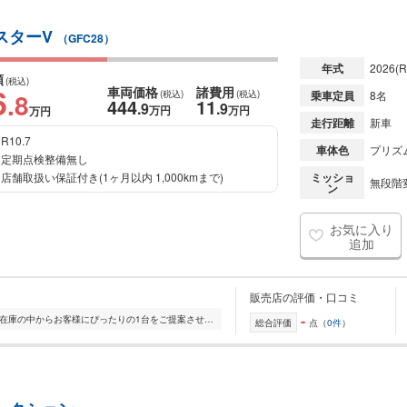
イスターV
（GFC28）
年式
2026
(R
額
(税込)
6
車両価格
諸費用
.8
(税込)
(税込)
乗車定員
8名
444
11
.9
.9
万円
万円
万円
走行距離
新車
R10.7
車体色
プリズ
定期点検整備無し
店舗取扱い保証付き(1ヶ月以内 1,000kmまで)
ミッショ
無段階変
ン
お気に入り
追加
販売店の評価・口コミ
-
全国的に店舗を展開しており、 豊富な在庫の中からお客様にぴったりの1台をご提案させていただきます。 国産車から輸入車まで幅広く取り扱っており、 登録済未使用車や...
総合評価
点（
0件
）