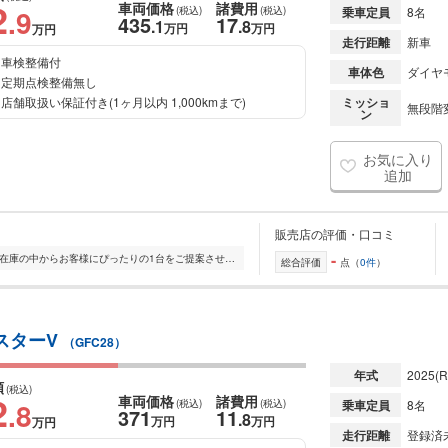
2
車両価格
諸費用
.9
(税込)
(税込)
乗車定員
8名
435
17
.1
.8
万円
万円
万円
走行距離
新車
車検整備付
車体色
ダイヤ
定期点検整備無し
店舗取扱い保証付き(1ヶ月以内 1,000kmまで)
ミッショ
無段階変
ン
お気に入り
追加
販売店の評価・口コミ
-
全国的に店舗を展開しており、 豊富な在庫の中からお客様にぴったりの1台をご提案させていただきます。 国産車から輸入車まで幅広く取り扱っており、 登録済未使用車や...
総合評価
点（
0件
）
イスターV
（GFC28）
年式
2025
(R
額
(税込)
2
車両価格
諸費用
.8
(税込)
(税込)
乗車定員
8名
371
11
.8
万円
万円
万円
走行距離
登録済