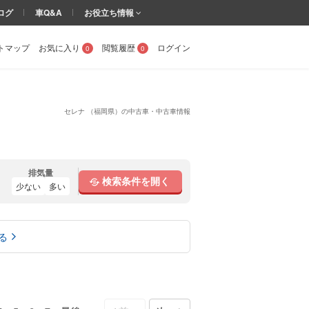
ログ
車Q&A
お役立ち情報
トマップ
お気に入り
閲覧履歴
ログイン
0
0
セレナ （福岡県）の中古車・中古車情報
排気量
検索条件を開く
少ない
多い
る