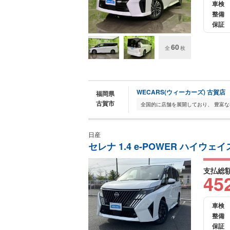
車検
整備
保証
60
全
枚
WECARS(ウィーカーズ) 古賀店
福岡県
古賀市
日産
セレナ 1.4 e-POWER ハイウェ
支払総
45
車検
整備
保証