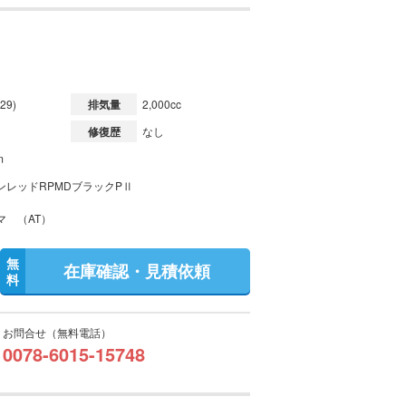
29)
排気量
2,000cc
修復歴
なし
m
ンレッドRPMDブラックPⅡ
マ （AT）
無
在庫確認・見積依頼
料
お問合せ（無料電話）
0078-6015-15748