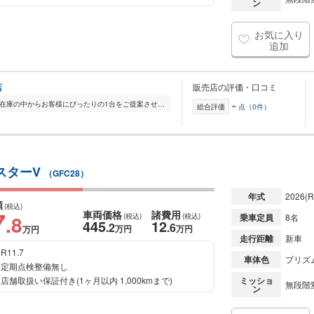
ン
お気に入り
追加
店
販売店の評価・口コミ
-
全国的に店舗を展開しており、 豊富な在庫の中からお客様にぴったりの1台をご提案させていただきます。 国産車から輸入車まで幅広く取り扱っており、 登録済未使用車や...
総合評価
点（
0件
）
イスターV
（GFC28）
年式
2026
(R
額
(税込)
7
車両価格
諸費用
.8
(税込)
(税込)
乗車定員
8名
445
12
.2
.6
万円
万円
万円
走行距離
新車
R11.7
車体色
プリズ
定期点検整備無し
店舗取扱い保証付き(1ヶ月以内 1,000kmまで)
ミッショ
無段階変
ン