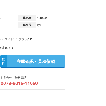
8)
排気量
1,400cc
修復歴
なし
ムホワイト3PDブラックPⅡ
速 (CVT)
無
在庫確認・見積依頼
料
お問合せ（無料電話）
0078-6015-11050