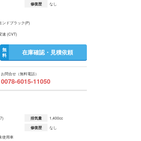
修復歴
なし
モンドブラック(P)
速 (CVT)
無
在庫確認・見積依頼
料
お問合せ（無料電話）
0078-6015-11050
7)
排気量
1,400cc
修復歴
なし
未使用車