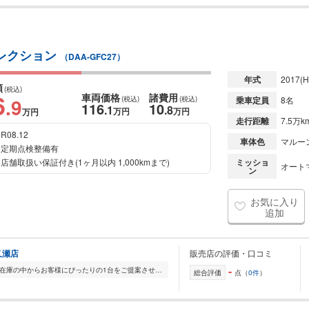
セレクション
（DAA-GFC27）
年式
2017
(H
額
(税込)
6
車両価格
諸費用
.9
(税込)
(税込)
乗車定員
8名
116
10
.1
.8
万円
万円
万円
走行距離
7.5万k
R08.12
車体色
マルー
定期点検整備有
店舗取扱い保証付き(1ヶ月以内 1,000kmまで)
ミッショ
オート
ン
お気に入り
追加
又瀬店
販売店の評価・口コミ
-
全国的に店舗を展開しており、 豊富な在庫の中からお客様にぴったりの1台をご提案させていただきます。 国産車から輸入車まで幅広く取り扱っており、 登録済未使用車や...
総合評価
点（
0件
）