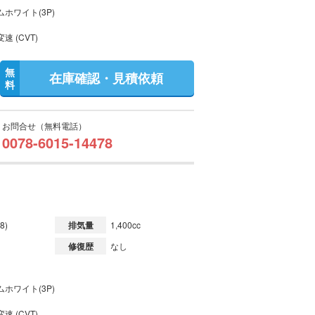
ホワイト(3P)
速 (CVT)
無
在庫確認・見積依頼
料
お問合せ（無料電話）
0078-6015-14478
8)
排気量
1,400cc
修復歴
なし
ホワイト(3P)
速 (CVT)