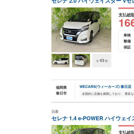
セレナ 2.0 ハイウェイスター V
支払総
16
車検
整備
保証
43
全
枚
WECARS(ウィーカーズ) 春日店
福岡県
春日市
日産
セレナ 1.4 e-POWER ハイウェ
支払総