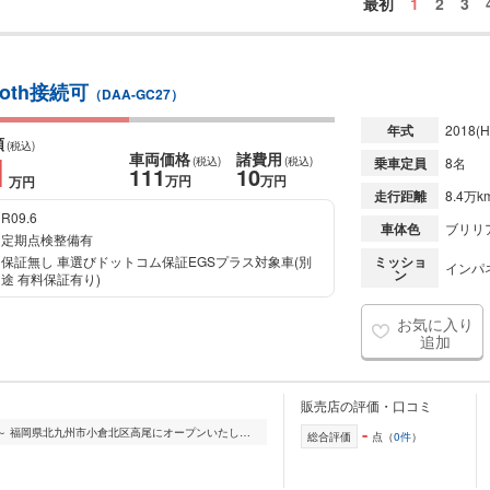
最初
1
2
3
ooth接続可
（DAA-GC27）
年式
2018
(H
額
(税込)
1
車両価格
諸費用
(税込)
(税込)
乗車定員
8名
111
10
万円
万円
万円
走行距離
8.4万k
R09.6
車体色
ブリリ
定期点検整備有
保証無し 車選びドットコム保証EGSプラス対象車(別
ミッショ
インパ
ン
途 有料保証有り)
お気に入り
追加
販売店の評価・口コミ
-
～安心と信頼の中古車選びをあなたに～ 福岡県北九州市小倉北区高尾にオープンいたしました『Garage Sol ガレージソル』は、お客様に安心と信頼をご提供することを目指...
総合評価
点（
0件
）