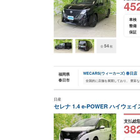
45
車検
整備
保証
54
全
枚
WECARS(ウィーカーズ) 春日店
福岡県
春日市
日産
セレナ 1.4 e-POWER ハイウェ
支払総
38