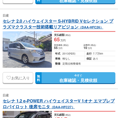
在庫確認・見積依頼
料
日産
セレナ 2.0 ハイウェイスター S-HYBRID Vセレクション プ
ラズマクラスター技術搭載リアビジョン
（DAA-HFC26）
支払総額
(税込)
65
万円
車両価格
(税込)
諸費用
(税込)
55
10
万円
万円
年式
2013
(H25)
走行
7.7万km
車検
検なし
保証
あり
整備
定期点検整備有
今すぐ
無
お気に入り
在庫確認・見積依頼
料
日産
セレナ 1.2 e-POWER ハイウェイスターV 1オナ エマブレプ
ロパイロット 後席モニタ
（DAA-HFC27）
支払総額
(税込)