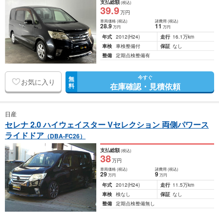
支払総額
(税込)
39
.9
万円
車両価格
(税込)
諸費用
(税込)
28
.9
11
万円
万円
年式
2012
(H24)
走行
16.1万km
車検
車検整備付
保証
なし
整備
定期点検整備有
今すぐ
無
お気に入り
在庫確認・見積依頼
料
日産
セレナ 2.0 ハイウェイスター Vセレクション 両側パワース
ライドドア
（DBA-FC26）
支払総額
(税込)
38
万円
車両価格
(税込)
諸費用
(税込)
29
9
万円
万円
年式
2012
(H24)
走行
11.5万km
車検
検なし
保証
なし
整備
定期点検整備無し