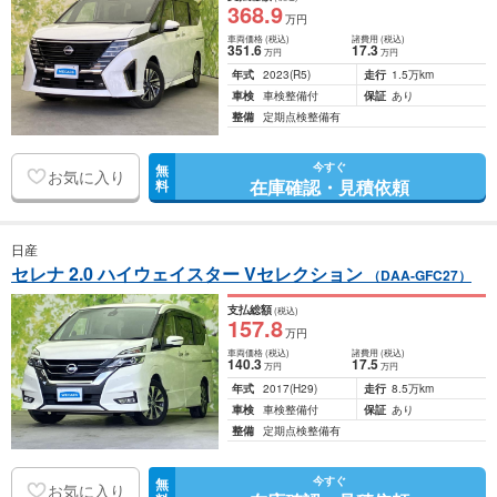
368
.9
万円
車両価格
(税込)
諸費用
(税込)
351
.6
17
.3
万円
万円
年式
2023
(R5)
走行
1.5万km
車検
車検整備付
保証
あり
整備
定期点検整備有
今すぐ
無
お気に入り
在庫確認・見積依頼
料
日産
セレナ 2.0 ハイウェイスター Vセレクション
（DAA-GFC27）
支払総額
(税込)
157
.8
万円
車両価格
(税込)
諸費用
(税込)
140
.3
17
.5
万円
万円
年式
2017
(H29)
走行
8.5万km
車検
車検整備付
保証
あり
整備
定期点検整備有
今すぐ
無
お気に入り