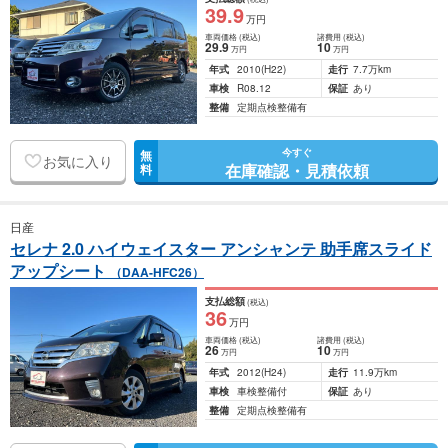
39
.9
万円
車両価格
(税込)
諸費用
(税込)
29
.9
10
万円
万円
年式
2010
(H22)
走行
7.7万km
車検
R08.12
保証
あり
整備
定期点検整備有
今すぐ
無
お気に入り
在庫確認・見積依頼
料
日産
セレナ 2.0 ハイウェイスター アンシャンテ 助手席スライド
アップシート
（DAA-HFC26）
支払総額
(税込)
36
万円
車両価格
(税込)
諸費用
(税込)
26
10
万円
万円
年式
2012
(H24)
走行
11.9万km
車検
車検整備付
保証
あり
整備
定期点検整備有