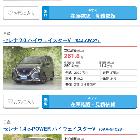
今すぐ
無
お気に入り
在庫確認・見積依頼
料
日産
セレナ 2.0 ハイウェイスターV
（5AA-GFC27）
支払総額
(税込)
261
.8
万円
車両価格
(税込)
諸費用
(税込)
250
.4
11
.4
万円
万円
年式
2022
(R4)
走行
3万km
車検
R10.2
保証
あり
整備
定期点検整備有
今すぐ
無
お気に入り
在庫確認・見積依頼
料
日産
セレナ 1.4 e-POWER ハイウェイスターV
（6AA-GFC28）
支払総額
(税込)