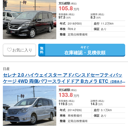
支払総額
(税込)
105
.8
万円
車両価格
(税込)
諸費用
(税込)
97
.5
8
.3
万円
万円
年式
2018
(H30)
走行
11.2万km
車検
R09.2
保証
あり
整備
定期点検整備有
今すぐ
無
お気に入り
在庫確認・見積依頼
料
日産
セレナ 2.0 ハイウェイスター アドバンスドセーフティパッ
ケージ 4WD 両側パワースライドドア Bカメラ ETC
（DBA-FN
C26）
支払総額
(税込)
133
.8
万円
車両価格
(税込)
諸費用
(税込)
119
.5
14
.3
万円
万円
年式
2014
(H26)
走行
3.1万km
車検
車検整備付
保証
あり
整備
定期点検整備有