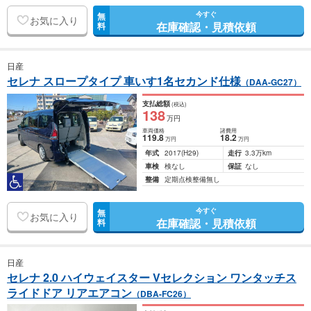
今すぐ
無
お気に入り
在庫確認・見積依頼
料
日産
セレナ スロープタイプ 車いす1名セカンド仕様
（DAA-GC27）
支払総額
(税込)
138
万円
車両価格
諸費用
119
.8
18
.2
万円
万円
年式
2017
(H29)
走行
3.3万km
車検
検なし
保証
なし
整備
定期点検整備無し
今すぐ
無
お気に入り
在庫確認・見積依頼
料
日産
セレナ 2.0 ハイウェイスター Vセレクション ワンタッチス
ライドドア リアエアコン
（DBA-FC26）