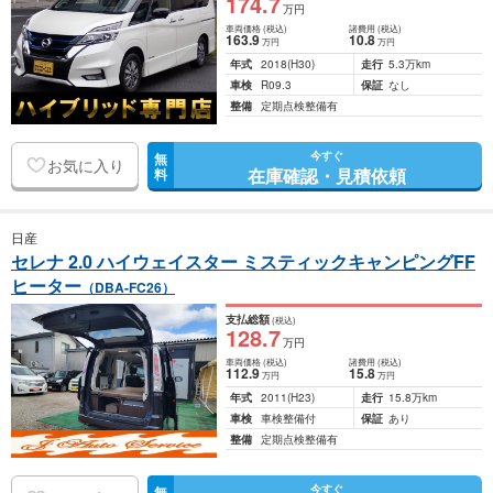
174
.7
万円
車両価格
(税込)
諸費用
(税込)
163
.9
10
.8
万円
万円
年式
2018
(H30)
走行
5.3万km
車検
R09.3
保証
なし
整備
定期点検整備有
今すぐ
無
お気に入り
在庫確認・見積依頼
料
日産
セレナ 2.0 ハイウェイスター ミスティックキャンピングFF
ヒーター
（DBA-FC26）
支払総額
(税込)
128
.7
万円
車両価格
(税込)
諸費用
(税込)
112
.9
15
.8
万円
万円
年式
2011
(H23)
走行
15.8万km
車検
車検整備付
保証
あり
整備
定期点検整備有
今すぐ
無