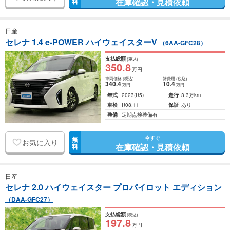
在庫確認・見積依頼
料
日産
セレナ 1.4 e-POWER ハイウェイスターV
（6AA-GFC28）
支払総額
(税込)
350
.8
万円
車両価格
(税込)
諸費用
(税込)
340
.4
10
.4
万円
万円
年式
2023
(R5)
走行
3.3万km
車検
R08.11
保証
あり
整備
定期点検整備有
今すぐ
無
お気に入り
在庫確認・見積依頼
料
日産
セレナ 2.0 ハイウェイスター プロパイロット エディション
（DAA-GFC27）
支払総額
(税込)
197
.8
万円