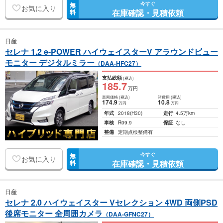
今すぐ
無
お気に入り
在庫確認・見積依頼
料
日産
セレナ 1.2 e-POWER ハイウェイスターV アラウンドビュー
モニター デジタルミラー
（DAA-HFC27）
支払総額
(税込)
185
.7
万円
車両価格
(税込)
諸費用
(税込)
174
.9
10
.8
万円
万円
年式
2018
(H30)
走行
4.5万km
車検
R09.9
保証
なし
整備
定期点検整備有
今すぐ
無
お気に入り
在庫確認・見積依頼
料
日産
セレナ 2.0 ハイウェイスター Vセレクション 4WD 両側PSD
後席モニター 全周囲カメラ
（DAA-GFNC27）