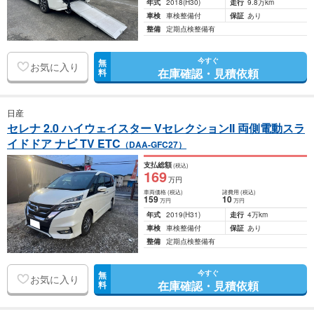
年式
2018
(H30)
走行
9.8万km
車検
車検整備付
保証
あり
整備
定期点検整備有
今すぐ
無
お気に入り
在庫確認・見積依頼
料
日産
セレナ 2.0 ハイウェイスター VセレクションII 両側電動スラ
イドドア ナビ TV ETC
（DAA-GFC27）
支払総額
(税込)
169
万円
車両価格
(税込)
諸費用
(税込)
159
10
万円
万円
年式
2019
(H31)
走行
4万km
車検
車検整備付
保証
あり
整備
定期点検整備有
今すぐ
無
お気に入り
在庫確認・見積依頼
料