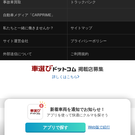
事故車買取
トラックバンク
自動車メディア「CARPRIME」
私たちと一緒に働きませんか？
サイトマップ
サイト運営会社
プライバシーポリシー
外部送信について
ご利用規約
詳しくはこちら
© Fabrica Communications Co., LTD.
新着車両を通知でお知らせ！
アプリを使って快適に
クルマを探そう
当サイトを運営する株式会社ファブリカコミュニケーションズ
は、株式会社ファブリカホールディングス（東証スタンダード上
Web版で続行
アプリで探す
場 証券コード：4193）のグループ会社です。