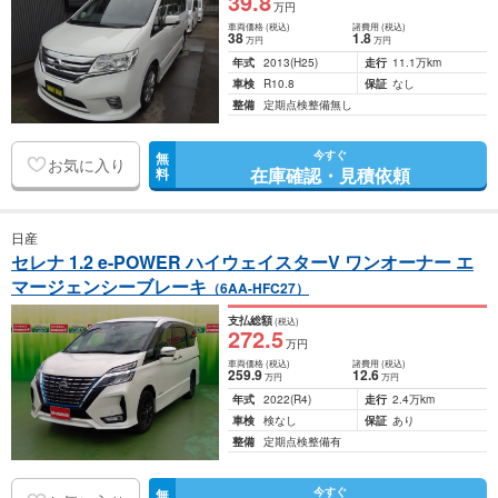
39
.8
万円
車両価格
(税込)
諸費用
(税込)
38
1
.8
万円
万円
年式
2013
(H25)
走行
11.1万km
車検
R10.8
保証
なし
整備
定期点検整備無し
今すぐ
無
お気に入り
在庫確認・見積依頼
料
日産
セレナ 1.2 e-POWER ハイウェイスターV ワンオーナー エ
マージェンシーブレーキ
（6AA-HFC27）
支払総額
(税込)
272
.5
万円
車両価格
(税込)
諸費用
(税込)
259
.9
12
.6
万円
万円
年式
2022
(R4)
走行
2.4万km
車検
検なし
保証
あり
整備
定期点検整備有
今すぐ
無