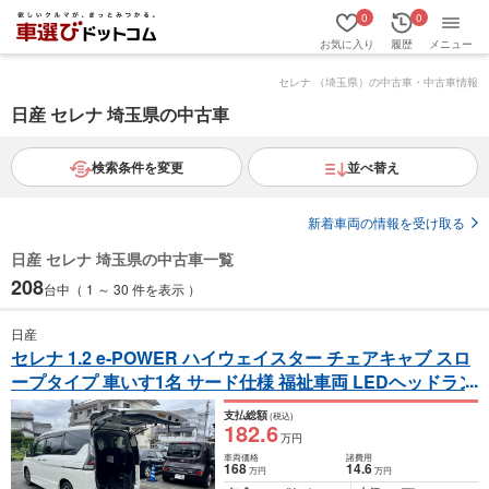
0
0
お気に入り
履歴
メニュー
セレナ （埼玉県）の中古車・中古車情報
日産 セレナ 埼玉県の中古車
検索条件を変更
並べ替え
新着車両の情報を受け取る
日産 セレナ 埼玉県の中古車一覧
208
台中（ 1 ～ 30 件を表示 ）
日産
セレナ 1.2 e-POWER ハイウェイスター チェアキャブ スロ
ープタイプ 車いす1名 サード仕様 福祉車両 LEDヘッドラン
プ 両側Pドア
（DAA-HFC27）
支払総額
(税込)
182
.6
万円
車両価格
諸費用
168
14
.6
万円
万円