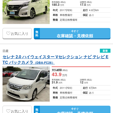
車両価格
(税込)
諸費用
(税込)
180
.3
17
.5
万円
万円
年式
2017
(H29)
走行
4.8万km
車検
車検整備付
保証
あり
整備
定期点検整備有
今すぐ
無
お気に入り
在庫確認・見積依頼
料
日産
新着
セレナ 2.0 ハイウェイスター Vセレクション ナビ テレビ E
TC バックカメラ
（DBA-FC26）
支払総額
(税込)
43
.9
万円
車両価格
(税込)
諸費用
(税込)
31
.9
12
万円
万円
年式
2011
(H23)
走行
9万km
車検
車検整備付
保証
あり
整備
定期点検整備有
今すぐ
無
お気に入り