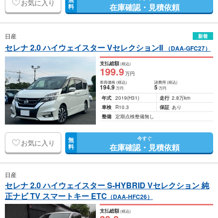
お気に入り
在庫確認・見積依頼
料
日産
新着
セレナ 2.0 ハイウェイスター VセレクションII
（DAA-GFC27）
支払総額
(税込)
199
.9
万円
車両価格
(税込)
諸費用
(税込)
194
.9
5
万円
万円
年式
2019
(H31)
走行
2.8万km
車検
R10.3
保証
あり
整備
定期点検整備無し
今すぐ
無
お気に入り
在庫確認・見積依頼
料
日産
セレナ 2.0 ハイウェイスター S-HYBRID Vセレクション 純
正ナビ TV スマートキー ETC
（DAA-HFC26）
支払総額
(税込)