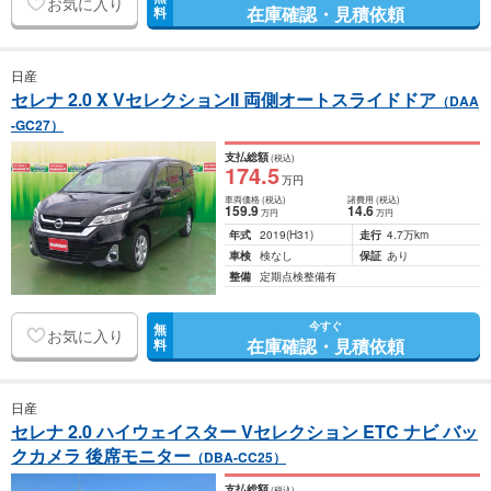
お気に入り
在庫確認・見積依頼
料
日産
セレナ 2.0 X VセレクションII 両側オートスライドドア
（DAA
-GC27）
支払総額
(税込)
174
.5
万円
車両価格
(税込)
諸費用
(税込)
159
.9
14
.6
万円
万円
年式
2019
(H31)
走行
4.7万km
車検
検なし
保証
あり
整備
定期点検整備有
今すぐ
無
お気に入り
在庫確認・見積依頼
料
日産
セレナ 2.0 ハイウェイスター Vセレクション ETC ナビ バッ
クカメラ 後席モニター
（DBA-CC25）
支払総額
(税込)