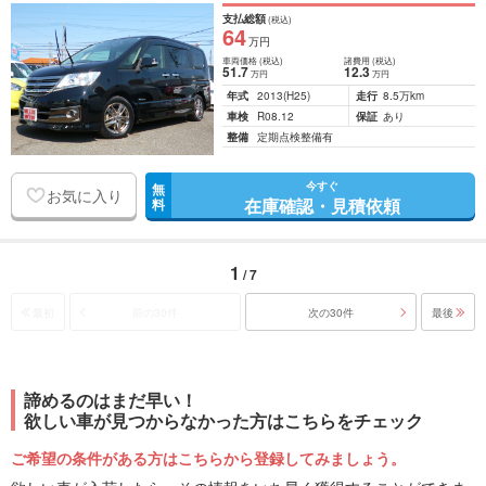
支払総額
(税込)
64
万円
車両価格
(税込)
諸費用
(税込)
51
.7
12
.3
万円
万円
年式
2013
(H25)
走行
8.5万km
車検
R08.12
保証
あり
整備
定期点検整備有
今すぐ
無
お気に入り
在庫確認・見積依頼
料
1
/ 7
最初
前の30件
次の30件
最後
諦めるのはまだ早い！
欲しい車が見つからなかった方はこちらをチェック
ご希望の条件がある方はこちらから登録してみましょう。