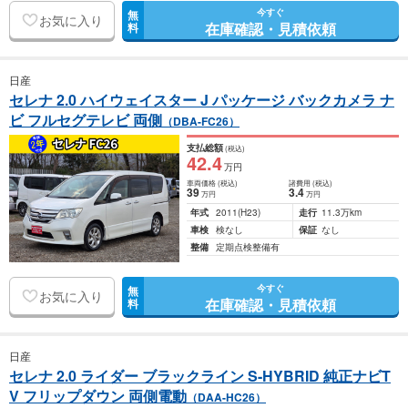
今すぐ
無
お気に入り
在庫確認・見積依頼
料
日産
セレナ 2.0 ハイウェイスター J パッケージ バックカメラ ナ
ビ フルセグテレビ 両側
（DBA-FC26）
支払総額
(税込)
42
.4
万円
車両価格
(税込)
諸費用
(税込)
39
3
.4
万円
万円
年式
2011
(H23)
走行
11.3万km
車検
検なし
保証
なし
整備
定期点検整備有
今すぐ
無
お気に入り
在庫確認・見積依頼
料
日産
セレナ 2.0 ライダー ブラックライン S-HYBRID 純正ナビT
V フリップダウン 両側電動
（DAA-HC26）