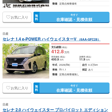
整備
定期点検整備有
今すぐ
無
お気に入り
在庫確認・見積依頼
料
日産
セレナ 1.4 e-POWER ハイウェイスターV
（6AA-GFC28）
支払総額
(税込)
412
.8
万円
車両価格
(税込)
諸費用
(税込)
400
.9
11
.9
万円
万円
年式
2026
(R8)
走行
0.3万km
車検
R11.1
保証
あり
整備
定期点検整備無し
今すぐ
無
お気に入り
在庫確認・見積依頼
料
日産
セレナ 2.0 ハイウェイスター プロパイロット エディション