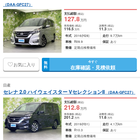
（DAA-GFC27）
支払総額
(税込)
127
.8
万円
車両価格
(税込)
諸費用
(税込)
116
.5
11
.3
万円
万円
年式
2016
(H28)
走行
9.7万km
車検
R09.9
保証
あり
整備
定期点検整備有
今すぐ
無
お気に入り
在庫確認・見積依頼
料
日産
セレナ 2.0 ハイウェイスター VセレクションII
（DAA-GFC27）
支払総額
(税込)
212
.8
万円
車両価格
(税込)
諸費用
(税込)
201
.2
11
.6
万円
万円
年式
2019
(H31)
走行
4.1万km
車検
R10.3
保証
あり
整備
定期点検整備有