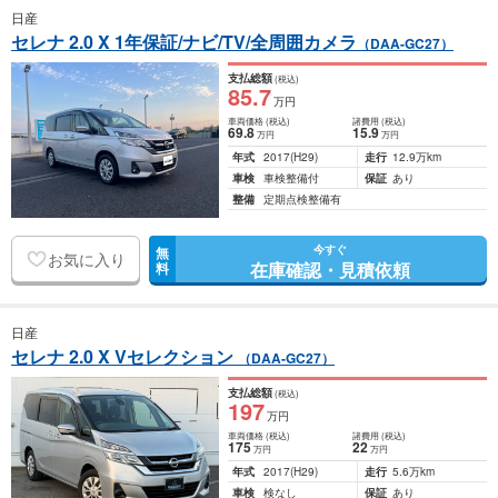
日産
セレナ 2.0 X 1年保証/ナビ/TV/全周囲カメラ
（DAA-GC27）
支払総額
(税込)
85
.7
万円
車両価格
(税込)
諸費用
(税込)
69
.8
15
.9
万円
万円
年式
2017
(H29)
走行
12.9万km
車検
車検整備付
保証
あり
整備
定期点検整備有
今すぐ
無
お気に入り
在庫確認・見積依頼
料
日産
セレナ 2.0 X Vセレクション
（DAA-GC27）
支払総額
(税込)
197
万円
車両価格
(税込)
諸費用
(税込)
175
22
万円
万円
年式
2017
(H29)
走行
5.6万km
車検
検なし
保証
あり