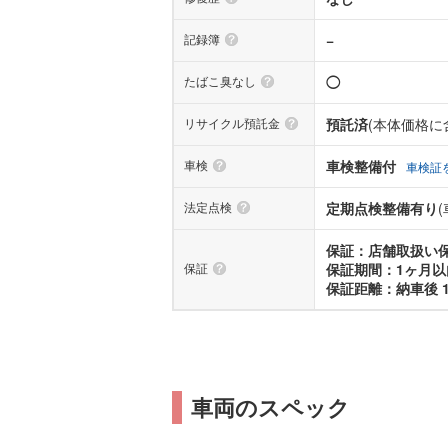
記録簿
−
たばこ臭なし
◯
リサイクル預託金
預託済
(本体価格に
車検
車検整備付
車検証
法定点検
定期点検整備有り
保証：店舗取扱い
保証
保証期間：1ヶ月以
保証距離：納車後 1
車両のスペック