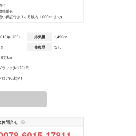
備付
検整備有
い保証付き(1ヶ月以内 1,000kmまで)
2010年(H22)
排気量
1,490cc
4名
修復歴
なし
9.9万km
ブラック(NH731P)
フロア(6速)MT
のお問合せ
0078-6015-17811