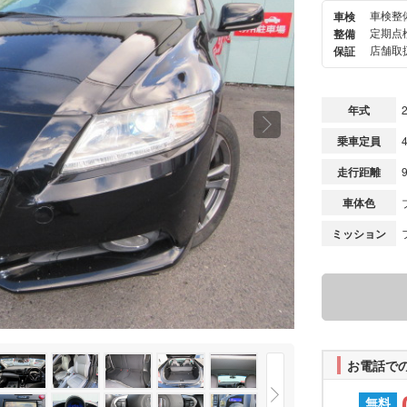
車検整
車検
次の
定期点
整備
画像
店舗取扱
保証
年式
乗車定員
走行距離
車体色
ミッション
お電話で
無料