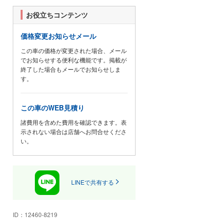
ど、お車なら何でも高価現金買取
させて頂きます。税止め廃車手続
お役立ちコンテンツ
き無料、県内お車引き取り無料で
す。
価格変更お知らせメール
中古タイヤ、スタッドレス、アル
この車の価格が変更された場合、メール
ミホイールも高価現金買取を行っ
でお知らせする便利な機能です。掲載が
ています。
終了した場合もメールでお知らせしま
す。
良質の中古タイヤもお安く販売し
ています。
★お買い上げの中古車に1年保証、
この車のWEB見積り
2年保証、3年保証をお付けする事
諸費用を含めた費用を確認できます。表
が可能です。(別途有料)
示されない場合は店舗へお問合せくださ
(弊社店舗6カ月保証付き車も多数
い。
あります。対象条件初年度登録か
ら10年以内走行距離10万キロ以内
車両価格15万円以上になります)
LINEで共有する
● スタッフ一同、お客様からのお
問い合わせを心からお待ちしてお
ります。
ID：
12460-8219
◆～車検、整備もお任せ下さい!～