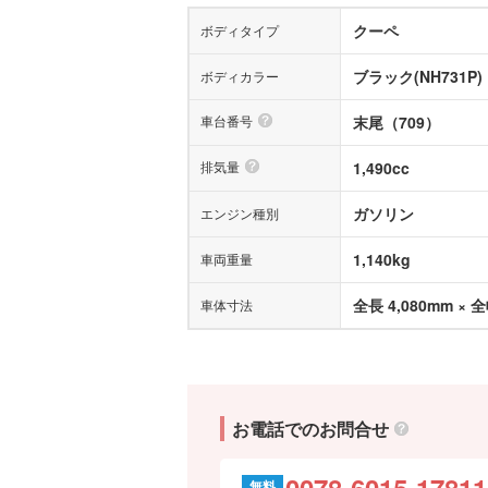
クーペ
ボディタイプ
ブラック(NH731P)
ボディカラー
車台番号
末尾（709）
排気量
1,490cc
ガソリン
エンジン種別
1,140kg
車両重量
全長 4,080mm × 全
車体寸法
お電話でのお問合せ
0078-6015-17811
無料