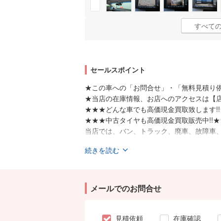
すべての
セールスポイント
★この車への「お問合せ」・「無料見積り依
★当店の在庫情報、お店へのアクセスは【
★★★どんな車でも高価現金買取致します!
★★★中古タイヤも高価現金買取販売中!!★
当店では、バン、トラック、廃車、故障車
お車なら何でも高価現金買取させて頂きま
続きを読む
です。
中古タイヤ、スタッドレス、アルミホイー
良質の中古タイヤもお安く販売しています
★お買い上げの中古車に1年保証、2年保証
メールでのお問合せ
● スタッフ一同、お客様からのお問い合わ
見積依頼
在庫確認