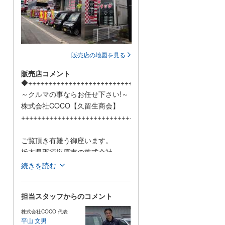
販売店の地図を見る
販売店コメント
◆+++++++++++++++++++++++++++++++++++++++++++++++++
～クルマの事ならお任せ下さい!～
株式会社COCO【久留生商会】
++++++++++++++++++++++++++++++++++++++++++++++++++
ご覧頂き有難う御座います。
栃木県那須塩原市の株式会社
COCO【久留生商会】で御座いま
続きを読む
す。
担当スタッフからのコメント
当店は、創業50年以上に渡り自動
車の整備や修理を行ってまいりま
株式会社COCO 代表
したので、本当に自信を持ってオ
平山 文男