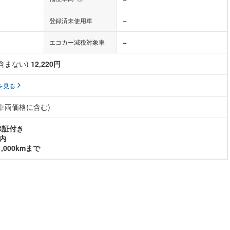
−
登録済未使用車
−
エコカー減税対象車
含まない)
12,220円
を見る
(車両価格に含む)
保証付き
内
,000kmまで