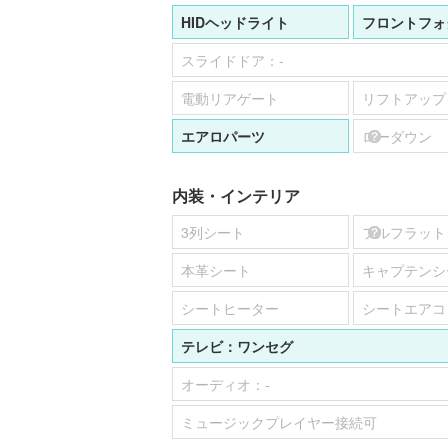
HIDヘッドライト
フロントフォ
スライドドア：
-
電動リアゲート
リフトアップ
エアロパーツ
ローダウン
内装・インテリア
3列シート
フルフラット
本革シート
キャプテンシ
シートヒーター
シートエアコ
テレビ：
ワンセグ
オーディオ：
-
ミュージックプレイヤー接続可