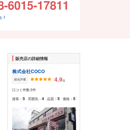
8-6015-17811
る
販売店の詳細情報
株式会社COCO
4.9
総合評価
点
口コミ件数:3件
5
4
5
5
接客：
雰囲気：
品質：
価格：