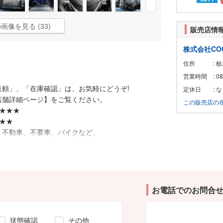
画像を見る (33)
販売店情
株式会社CO
住所
: 
営業時間
: 0
頼」、「在庫確認」は、お気軽にどうぞ!
定休日
: 
店舗詳細ページ】をご覧ください。
この販売店の
!★★★
★★
、不動車、不要車、バイクなど、
す。税止め廃車手続き無料、県内お車引き取り無料
ルも高価現金買取を行っています。
。
、3年保証をお付けする事が可能です。
お電話でのお問合
せを心からお待ちしております。
状態確認
その他