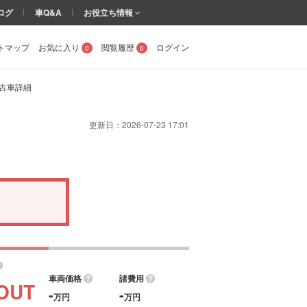
ログ
車Q&A
お役立ち情報
トマップ
お気に入り
閲覧履歴
ログイン
0
0
の中古車詳細
更新日：
2026-07-23 17:01
。
車両価格
諸費用
OUT
-
-
万円
万円