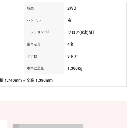
2WD
駆動
右
ハンドル
ミッション
フロア(6速)MT
4名
乗車定員
3ドア
ドア数
1,360kg
車両総重量
幅 1,740mm × 全高 1,390mm