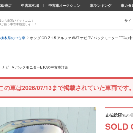
車販売店
中古車相場
中古車オークション
車ランキング
車カタ
サイ
報なら車選びドットコム！
車が揃う中古車検索サイト！
Z 栃木県の中古車
ホンダ CR-Z 1.5 アルファ 6MT ナビ TV バックモニターETC
MT ナビ TV バックモニターETCの中古車詳細
この車は2026/07/13まで掲載されていた車両です
支払総額
(税込)
SOLD 