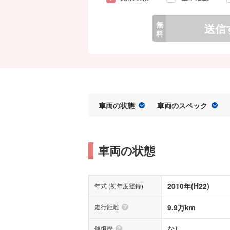
無
送信
料
車両の状態
車両のスペック
車両の状態
2010年(H22)
年式 (初年度登録)
走行距離
9.9万km
修復歴
なし