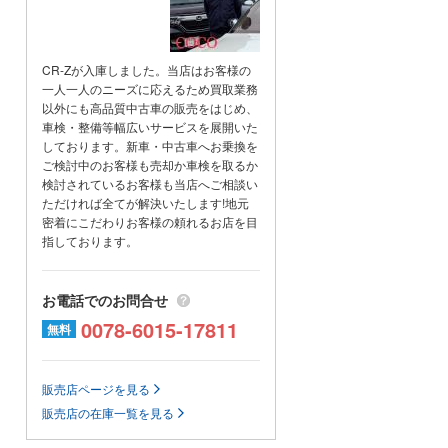
ススメ出来る車輌のみを取り揃え
ております。
CR-Zが入庫しました。当店はお客様の
クルマの事なら、株式会社
一人一人のニーズに応えるため買取業務
COCO【久留生商会】にお任せ下
以外にも高品質中古車の販売をはじめ、
車検・整備等幅広いサービスを展開いた
さい!!
しております。新車・中古車へお乗換を
★この車への「お問合せ」・「無
ご検討中のお客様も売却か車検を取るか
料見積り依頼」、「在庫確認」
検討されているお客様も当店へご相談い
は、お気軽にどうぞ!
ただければ全てが解決いたします!地元
★当店の在庫情報、お店へのアク
密着にこだわりお客様の頼れるお店を目
指しております。
セスは【店舗詳細ページ】をご覧
ください。
★★★どんな車でも高価現金買取
お電話でのお問合せ
致します!!★★★
0078-6015-17811
無料
★★★中古タイヤも高価現金買取
販売中!!★★★
当店では、高年式、低年式、バ
販売店ページを見る
ン、トラック、廃車、事故車、故
販売店の在庫一覧を見る
障車、不動車、不要車、バイクな