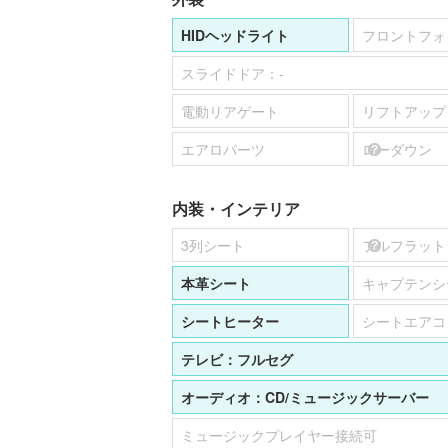
HIDヘッドライト
フロントフォ
スライドドア：
-
電動リアゲート
リフトアップ
エアロパーツ
ローダウン
内装・インテリア
3列シート
フルフラット
本革シート
キャプテンシ
シートヒーター
シートエアコ
テレビ：
フルセグ
オーディオ：
CD
ミュージックサーバー
ミュージックプレイヤー接続可