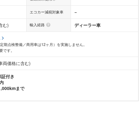
−
エコカー減税対象車
含む)
輸入経路
ディーラー車
る
月定期点検整備／商用車は12ヶ月）を実施しません。
要です。
(車両価格に含む)
保証付き
内
,000kmまで