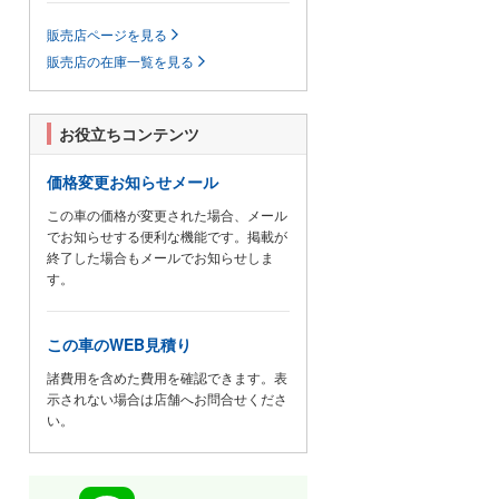
ディングやカスタムなども
販売店ページを見る
随時承っております。車両販売だ
販売店の在庫一覧を見る
けでなく、車検メンテナンスのご
相談などあらゆるご要望に
お応えしてまいりますので、何な
お役立ちコンテンツ
りとお気軽にスタッフまでお申し
付け下さい。
価格変更お知らせメール
FP Motorsは2017年7月15日にオ
この車の価格が変更された場合、メール
ープン致しました。屋内展示場を
でお知らせする便利な機能です。掲載が
ご用意して皆様をお迎えいたしま
終了した場合もメールでお知らせしま
す。展示車両はすべて整備履歴が
す。
しっかり残っているお車のみの取
り扱いです。展示前にディーラー
この車のWEB見積り
にて点検を実施しております。販
売だけでなくメンテナンスも随時
諸費用を含めた費用を確認できます。表
示されない場合は店舗へお問合せくださ
承っております。お客様からお預
い。
かりしたお車も屋内にて厳重に管
理いたします。
当社は総額表示推奨店です。総額