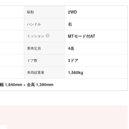
2WD
駆動
M
右
ハンドル
ミッション
MTモード付AT
4名
乗車定員
3ドア
ドア数
1,560kg
車両総重量
幅 1,840mm × 全高 1,390mm