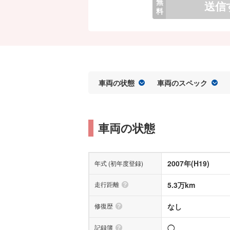
無
送信
料
車両の状態
車両のスペック
車両の状態
2007年(H19)
年式 (初年度登録)
走行距離
5.3万km
修復歴
なし
記録簿
◯