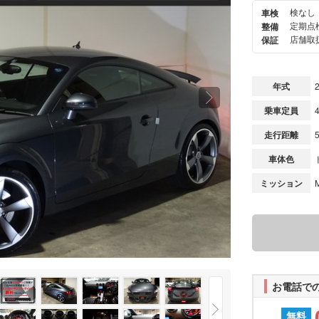
検なし
車検
次の
定期点
整備
画像
店舗取扱
保証
年式
乗車定員
走行距離
車体色
ミッション
お電話で
無料