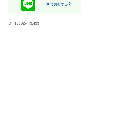
表示以外は一切料金を頂いており
LINEで共有する
ません。(圏外登録費用、車庫証
明、陸送費は含んでおりません)
当社販売車両はすべて保証付とな
ID：
17802-413:433
ります。総額料金に保証料もすべ
て含まれております。別途料金で
延長保証もご用意しております。
車両展示前の点検を実施しており
ます。全車両第三者機関にて検査
を実施して車両状態を開示してい
ます。