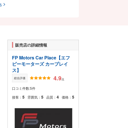
る
販売店の詳細情報
FP Motors Car Place【エフ
ピーモーターズ カープレイ
ス】
4.9
総合評価
点
口コミ件数:5件
5
5
4
5
接客：
雰囲気：
品質：
価格：