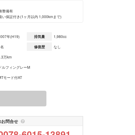
検整備有
い保証付き(1ヶ月以内 1,000kmまで)
2007年(H19)
排気量
1,980cc
4名
修復歴
なし
5.3万km
ドルフィングレーM
MTモード付AT
のお問合せ
0078-6015-13891