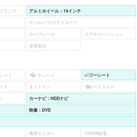
グランプ
アルミホイール：
19インチ
サンルーフ/ガラスルーフ
ルーフレール
エアサスペンション
全塗装済
シート
ベンチシート
パワーシート
ート
オットマン
ウォークスルー
ン
カーナビ：
HDDナビ
映像：
DVD
後席モニター
1500W給電