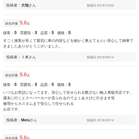
投稿者：
大地
さん
投稿日 2019/10/23
5.0
総合評価
点
5
5
5
5
接客：
雰囲気：
品質：
価格：
すごく接客が良くて親切に車の内容などを細かく教えてもらい安心して納車で
きましたありがとうございました。
投稿者：
Ｉ.K
さん
投稿日 2019/05/14
5.0
総合評価
点
5
5
5
5
接客：
雰囲気：
品質：
価格：
いつもお世話になってます。安心して任せられる数少ない輸入車販売店です。
週末に行くとスーパーカーが見られるのでよくあそびに行きます笑
修理からカスタムまで安心して任せられる
お店です。
投稿者：
Matu
さん
投稿日 2019/05/14
5.0
総合評価
点