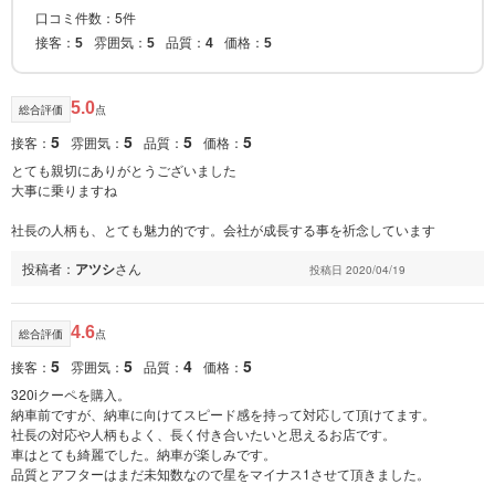
口コミ件数：5件
接客：
雰囲気：
品質：
価格：
5
5
4
5
5.0
総合評価
点
5
5
5
5
接客：
雰囲気：
品質：
価格：
とても親切にありがとうございました
大事に乗りますね
社長の人柄も、とても魅力的です。会社が成長する事を祈念しています
投稿者：
アツシ
さん
投稿日 2020/04/19
4.6
総合評価
点
5
5
4
5
接客：
雰囲気：
品質：
価格：
320iクーペを購入。
納車前ですが、納車に向けてスピード感を持って対応して頂けてます。
社長の対応や人柄もよく、長く付き合いたいと思えるお店です。
車はとても綺麗でした。納車が楽しみです。
品質とアフターはまだ未知数なので星をマイナス1させて頂きました。