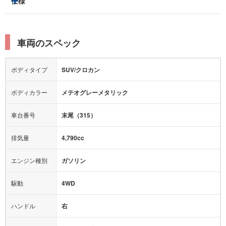
仕様
サンルーフ/ガラスルーフ
本革シート
キャプテンシート
レーンキープアシスト
横滑り防止装置
電動リアゲート
リフトアップ
寒冷地仕様
オットマン
ウォークスルー
衝突被害軽減プレーキ
衝突安全ボディー
ルーフレール
エアサスペンション
車両のスペック
シートヒーター
シートエアコン
障害物センサー
全周囲カメラ
エアロパーツ
ローダウン
カーナビ：
HDDナビ
ボディタイプ
SUV/クロカン
カメラ：
サイド
バック
全塗装済
テレビ：
フルセグ
エアバッグ：
ダブルエアバッグ
ボディカラー
メテオグレーメタリック
映像：
DVD
衝撃緩和ヘッドレスト
車台番号
末尾（315）
オーディオ：
CD
ミュージックサーバー
モニター：
-
排気量
4,790cc
ミュージックプレイヤー接続可
ABS
サポカー
エンジン種別
ガソリン
後席モニター
1500W給電
アクセル踏み間違い（誤発進）防止装置
駆動
4WD
アダプティブクルーズコントロール
ハンドル
右
ヒルディセントコントロール