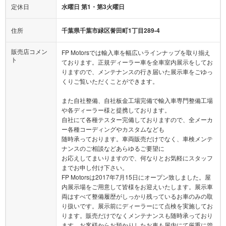
定休日
水曜日 第1・第3火曜日
住所
千葉県千葉市緑区誉田町1丁目289-4
販売店コメン
FP Motorsでは輸入車を幅広いラインナップを取り揃え
ト
ております。正規ディーラー車を全車室内展示をしてお
りますので、メンテナンスの行き届いた展示車をごゆっ
くりご覧いただくことができます。
また自社整備、自社板金工場完備で輸入車専門整備工場
や各ディーラー様と提携しております。
自社にて各種テスター完備しておりますので、全メーカ
ー各種コーディングやカスタムなども
随時承っております。車両販売だけでなく、車検メンテ
ナンスのご相談などあらゆるご要望に
お応えしてまいりますので、何なりとお気軽にスタッフ
までお申し付け下さい。
FP Motorsは2017年7月15日にオープン致しました。屋
内展示場をご用意して皆様をお迎えいたします。展示車
両はすべて整備履歴がしっかり残っているお車のみの取
り扱いです。展示前にディーラーにて点検を実施してお
ります。販売だけでなくメンテナンスも随時承っており
ます。お客様からお預かりしたお車も屋内にて厳重に管