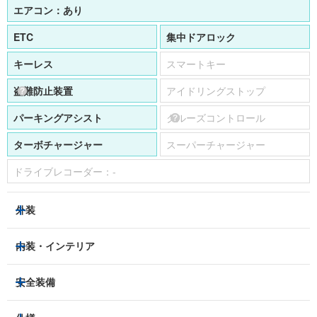
エアコン：
あり
ETC
集中ドアロック
キーレス
スマートキー
盗難防止装置
アイドリングストップ
パーキングアシスト
クルーズコントロール
ターボチャージャー
スーパーチャージャー
ドライブレコーダー：
-
外装
HIDヘッドライト
フロントフォグランプ
内装・インテリア
アルミホイール：
21インチ
3列シート
フルフラットシート
安全装備
スライドドア：
-
ベンチシート
パワーシート
トラクションコントロール