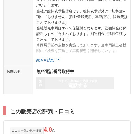
理いたします。
当社は総額表示推奨店です。総額表示以外は一切料金を
頂いておりません。(圏外登録費用、車庫証明、陸送費は
含んでおりません)
当社販売車両はすべて保証付となります。総額料金に保
証料もすべて含まれております。別途料金で延長保証も
ご用意しております。
車両展示前の点検を実施しております。全車両第三者機
関にて検査を実施して車両状態を開示しています。
続きを読む
お問合せ
無料電話番号取得中
無
今すぐ在庫確認・見積り依頼
電話する
料
この販売店の評判・口コミ
4.9
口コミ全体の総合評価
点