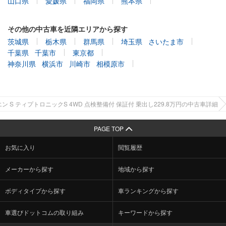
山口県
愛媛県
福岡県
熊本県
その他の中古車を近隣エリアから探す
茨城県
栃木県
群馬県
埼玉県
さいたま市
千葉県
千葉市
東京都
神奈川県
横浜市
川崎市
相模原市
ン S ティプトロニックS 4WD 点検整備付 保証付 乗出し229.8万円の中古車詳細
PAGE TOP
お気に入り
閲覧履歴
メーカーから探す
地域から探す
ボディタイプから探す
車ランキングから探す
車選びドットコムの取り組み
キーワードから探す