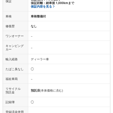
保証
保証距離：納車後 1,000kmまで
保証内容を見る
車検
車検整備付
修復歴
なし
ワンオーナー
−
キャンピング
−
カー
輸入経路
ディーラー車
たばこ臭なし
◯
福祉車両
−
リサイクル
預託済
(本体価格に含む)
預託金
記録簿
◯
登録済未使用