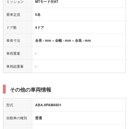
オートマチックハイビーム
ミッション
MTモード付AT
乗車定員
5名
ドア数
4ドア
車体寸法
全長 - mm × 全幅 - mm × 全高 - mm
車両重量
-
車両総重量
-
その他の車両情報
型式
ABA-9PAM4801
自動車の種別
普通