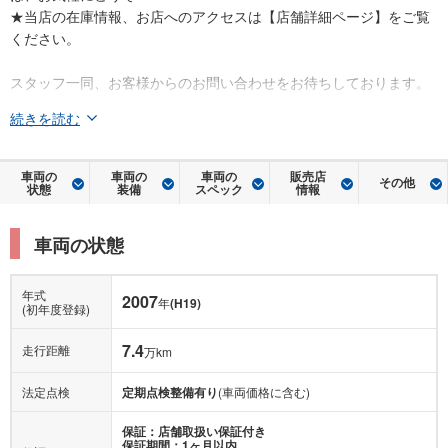
★当店の在庫情報、お店へのアクセスは【店舗詳細ページ】をご覧
ください。
スタッフ一同、お客様からのお問い合わせをお待ちしております。
続きを読む
車両の
車両の
車両の
販売店
その他
状態
装備
スペック
情報
車両の状態
年式
2007
年
(H19)
(初年度登録)
7.4
走行距離
万km
法定点検
定期点検整備有り
(車両価格に含む)
保証：店舗取扱い保証付き
保証期間：1ヶ月以内