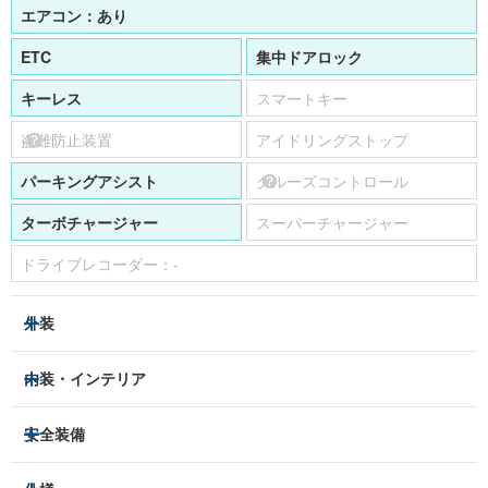
エアコン：
あり
ETC
集中ドアロック
キーレス
スマートキー
盗難防止装置
アイドリングストップ
パーキングアシスト
クルーズコントロール
ターボチャージャー
スーパーチャージャー
ドライブレコーダー：
-
外装
HIDヘッドライト
フロントフォグランプ
内装・インテリア
アルミホイール：
19インチ
3列シート
フルフラットシート
安全装備
スライドドア：
-
ベンチシート
パワーシート
トラクションコントロール