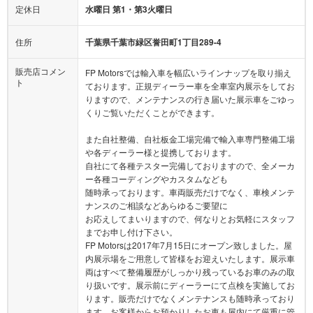
定休日
水曜日 第1・第3火曜日
住所
千葉県千葉市緑区誉田町1丁目289-4
販売店コメン
FP Motorsでは輸入車を幅広いラインナップを取り揃え
ト
ております。正規ディーラー車を全車室内展示をしてお
りますので、メンテナンスの行き届いた展示車をごゆっ
くりご覧いただくことができます。
また自社整備、自社板金工場完備で輸入車専門整備工場
や各ディーラー様と提携しております。
自社にて各種テスター完備しておりますので、全メーカ
ー各種コーディングやカスタムなども
随時承っております。車両販売だけでなく、車検メンテ
ナンスのご相談などあらゆるご要望に
お応えしてまいりますので、何なりとお気軽にスタッフ
までお申し付け下さい。
FP Motorsは2017年7月15日にオープン致しました。屋
内展示場をご用意して皆様をお迎えいたします。展示車
両はすべて整備履歴がしっかり残っているお車のみの取
り扱いです。展示前にディーラーにて点検を実施してお
ります。販売だけでなくメンテナンスも随時承っており
ます。お客様からお預かりしたお車も屋内にて厳重に管