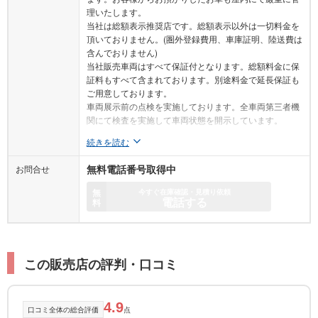
理いたします。
当社は総額表示推奨店です。総額表示以外は一切料金を
頂いておりません。(圏外登録費用、車庫証明、陸送費は
含んでおりません)
当社販売車両はすべて保証付となります。総額料金に保
証料もすべて含まれております。別途料金で延長保証も
ご用意しております。
車両展示前の点検を実施しております。全車両第三者機
関にて検査を実施して車両状態を開示しています。
続きを読む
お問合せ
無料電話番号取得中
無
今すぐ在庫確認・見積り依頼
電話する
料
この販売店の評判・口コミ
4.9
口コミ全体の総合評価
点