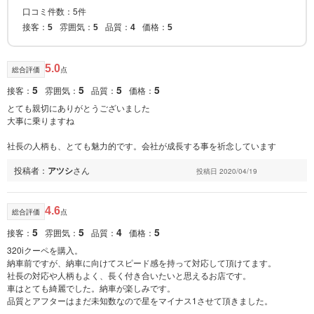
口コミ件数：5件
接客：
雰囲気：
品質：
価格：
5
5
4
5
5.0
総合評価
点
5
5
5
5
接客：
雰囲気：
品質：
価格：
とても親切にありがとうございました
大事に乗りますね
社長の人柄も、とても魅力的です。会社が成長する事を祈念しています
投稿者：
アツシ
さん
投稿日 2020/04/19
4.6
総合評価
点
5
5
4
5
接客：
雰囲気：
品質：
価格：
320iクーペを購入。
納車前ですが、納車に向けてスピード感を持って対応して頂けてます。
社長の対応や人柄もよく、長く付き合いたいと思えるお店です。
車はとても綺麗でした。納車が楽しみです。
品質とアフターはまだ未知数なので星をマイナス1させて頂きました。