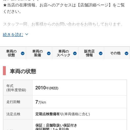
★当店の在庫情報、お店へのアクセスは【店舗詳細ページ】をご覧
ください。
スタッフ一同、お客様からのお問い合わせをお待ちしております。
続きを読む
車両の
車両の
車両の
販売店
その他
状態
装備
スペック
情報
車両の状態
年式
2010
年
(H22)
(初年度登録)
7
走行距離
万km
法定点検
定期点検整備有り
(車両価格に含む)
保証：店舗取扱い保証付き
保証期間：1ヶ月以内