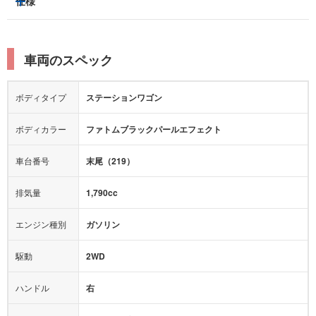
仕様
サンルーフ/ガラスルーフ
本革シート
キャプテンシート
レーンキープアシスト
横滑り防止装置
電動リアゲート
リフトアップ
寒冷地仕様
オットマン
ウォークスルー
衝突被害軽減プレーキ
衝突安全ボディー
ルーフレール
エアサスペンション
車両のスペック
シートヒーター
シートエアコン
障害物センサー
全周囲カメラ
エアロパーツ
ローダウン
カーナビ：
DVDナビ
ボディタイプ
ステーションワゴン
カメラ：
-
全塗装済
テレビ：
フルセグ
エアバッグ：
ダブルエアバッグ
ボディカラー
ファトムブラックパールエフェクト
映像：
-
衝撃緩和ヘッドレスト
車台番号
末尾（219）
オーディオ：
CD
モニター：
-
排気量
1,790cc
ミュージックプレイヤー接続可
ABS
サポカー
エンジン種別
ガソリン
後席モニター
1500W給電
アクセル踏み間違い（誤発進）防止装置
駆動
2WD
アダプティブクルーズコントロール
ハンドル
右
ヒルディセントコントロール