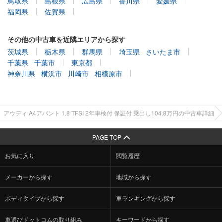
鳥取県
島根県
広島県
香川県
愛媛県
福岡県
佐賀県
その他の中古車を近隣エリアから探す
茨城県
栃木県
群馬県
埼玉県
さいたま市
千葉県
千葉市
東京都
神奈川県
横浜市
川崎市
相模原市
アウディ A4アバント 1.8 TFSI 2年車検付 保証付 乗出し104.8万円の中古車詳細
PAGE TOP
お気に入り
閲覧履歴
メーカーから探す
地域から探す
ボディタイプから探す
車ランキングから探す
車選びドットコムの取り組み
キーワードから探す