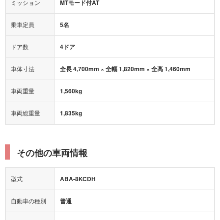
オートマチックハイビーム
ミッション
MTモード付AT
乗車定員
5名
ドア数
4ドア
車体寸法
全長 4,700mm × 全幅 1,820mm × 全高 1,460mm
車両重量
1,560kg
車両総重量
1,835kg
その他の車両情報
型式
ABA-8KCDH
自動車の種別
普通