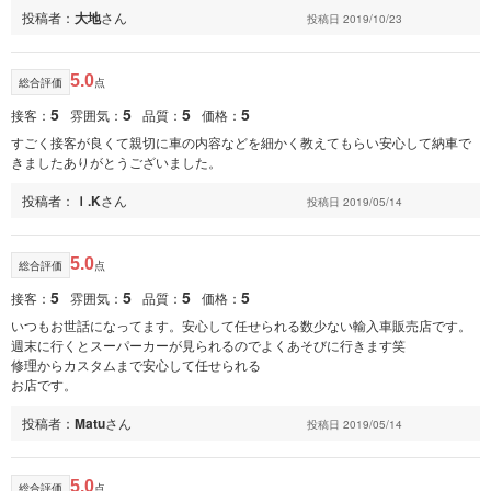
投稿者：
大地
さん
投稿日 2019/10/23
5.0
総合評価
点
5
5
5
5
接客：
雰囲気：
品質：
価格：
すごく接客が良くて親切に車の内容などを細かく教えてもらい安心して納車で
きましたありがとうございました。
投稿者：
Ｉ.K
さん
投稿日 2019/05/14
5.0
総合評価
点
5
5
5
5
接客：
雰囲気：
品質：
価格：
いつもお世話になってます。安心して任せられる数少ない輸入車販売店です。
週末に行くとスーパーカーが見られるのでよくあそびに行きます笑
修理からカスタムまで安心して任せられる
お店です。
投稿者：
Matu
さん
投稿日 2019/05/14
5.0
総合評価
点