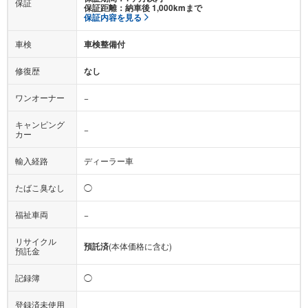
保証
保証距離：納車後 1,000kmまで
保証内容を見る
車検
車検整備付
修復歴
なし
ワンオーナー
−
キャンピング
−
カー
輸入経路
ディーラー車
たばこ臭なし
◯
福祉車両
−
リサイクル
預託済
(本体価格に含む)
預託金
記録簿
◯
登録済未使用