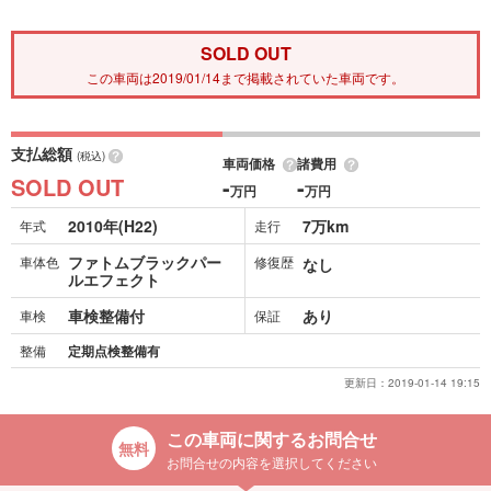
SOLD OUT
この車両は2019/01/14まで掲載されていた車両です。
支払総額
(税込)
車両価格
諸費用
SOLD OUT
-
-
万円
万円
2010年(H22)
7万km
年式
走行
ファトムブラックパー
車体色
修復歴
なし
ルエフェクト
車検整備付
あり
車検
保証
整備
定期点検整備有
更新日：
2019-01-14 19:15
この車両に関するお問合せ
お問合せの内容を選択してください