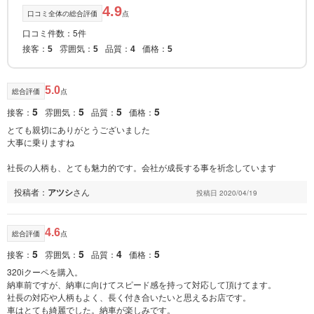
4.9
口コミ全体の総合評価
点
口コミ件数：5件
接客：
雰囲気：
品質：
価格：
5
5
4
5
5.0
総合評価
点
5
5
5
5
接客：
雰囲気：
品質：
価格：
とても親切にありがとうございました
大事に乗りますね
社長の人柄も、とても魅力的です。会社が成長する事を祈念しています
投稿者：
アツシ
さん
投稿日 2020/04/19
4.6
総合評価
点
5
5
4
5
接客：
雰囲気：
品質：
価格：
320iクーペを購入。
納車前ですが、納車に向けてスピード感を持って対応して頂けてます。
社長の対応や人柄もよく、長く付き合いたいと思えるお店です。
車はとても綺麗でした。納車が楽しみです。