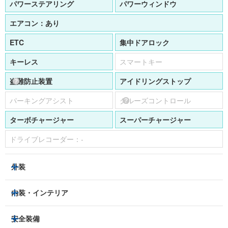
パワーステアリング
パワーウィンドウ
エアコン：
あり
ETC
集中ドアロック
キーレス
スマートキー
盗難防止装置
アイドリングストップ
パーキングアシスト
クルーズコントロール
ターボチャージャー
スーパーチャージャー
ドライブレコーダー：
-
外装
HIDヘッドライト
フロントフォグランプ
内装・インテリア
アルミホイール：
16インチ
3列シート
フルフラットシート
安全装備
スライドドア：
-