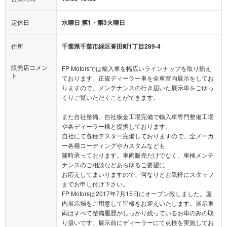
定休日
水曜日 第1・第3火曜日
住所
千葉県千葉市緑区誉田町1丁目289-4
販売店コメン
FP Motorsでは輸入車を幅広いラインナップを取り揃え
ト
ております。正規ディーラー車を全車室内展示をしてお
りますので、メンテナンスの行き届いた展示車をごゆっ
くりご覧いただくことができます。
また自社整備、自社板金工場完備で輸入車専門整備工場
や各ディーラー様と提携しております。
自社にて各種テスター完備しておりますので、全メーカ
ー各種コーディングやカスタムなども
随時承っております。車両販売だけでなく、車検メンテ
ナンスのご相談などあらゆるご要望に
お応えしてまいりますので、何なりとお気軽にスタッフ
までお申し付け下さい。
FP Motorsは2017年7月15日にオープン致しました。屋
内展示場をご用意して皆様をお迎えいたします。展示車
両はすべて整備履歴がしっかり残っているお車のみの取
り扱いです。展示前にディーラーにて点検を実施してお