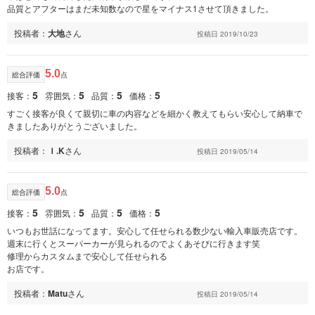
品質とアフターはまだ未知数なので星をマイナス1させて頂きました。
投稿者：
大地
さん
投稿日 2019/10/23
5.0
総合評価
点
5
5
5
5
接客：
雰囲気：
品質：
価格：
すごく接客が良くて親切に車の内容などを細かく教えてもらい安心して納車で
きましたありがとうございました。
投稿者：
Ｉ.K
さん
投稿日 2019/05/14
5.0
総合評価
点
5
5
5
5
接客：
雰囲気：
品質：
価格：
いつもお世話になってます。安心して任せられる数少ない輸入車販売店です。
週末に行くとスーパーカーが見られるのでよくあそびに行きます笑
修理からカスタムまで安心して任せられる
お店です。
投稿者：
Matu
さん
投稿日 2019/05/14