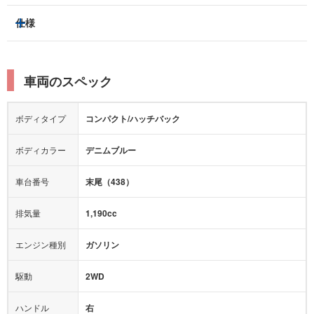
ベンチシート
パワーシート
トラクションコントロール
仕様
サンルーフ/ガラスルーフ
本革シート
キャプテンシート
レーンキープアシスト
横滑り防止装置
電動リアゲート
リフトアップ
寒冷地仕様
オットマン
ウォークスルー
衝突被害軽減プレーキ
衝突安全ボディー
ルーフレール
エアサスペンション
車両のスペック
シートヒーター
シートエアコン
障害物センサー
全周囲カメラ
エアロパーツ
ローダウン
カーナビ：
HDDナビ
ボディタイプ
コンパクト/ハッチバック
カメラ：
バック
全塗装済
テレビ：
フルセグ
エアバッグ：
ダブルエアバッグ
ボディカラー
デニムブルー
映像：
DVD
衝撃緩和ヘッドレスト
車台番号
末尾（438）
オーディオ：
CD
ミュージックサーバー
モニター：
-
排気量
1,190cc
ミュージックプレイヤー接続可
ABS
サポカー
エンジン種別
ガソリン
後席モニター
1500W給電
アクセル踏み間違い（誤発進）防止装置
駆動
2WD
アダプティブクルーズコントロール
ハンドル
右
ヒルディセントコントロール