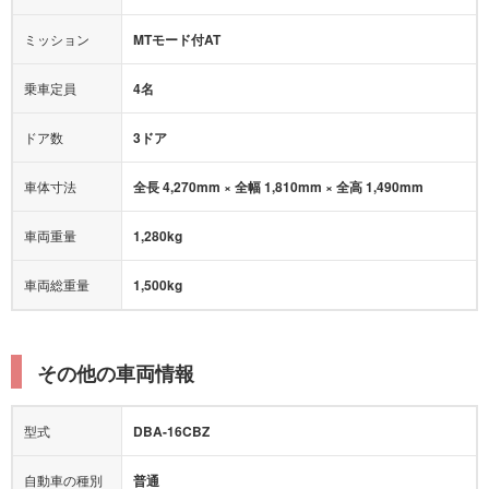
オートマチックハイビーム
ミッション
MTモード付AT
乗車定員
4名
ドア数
3ドア
車体寸法
全長 4,270mm × 全幅 1,810mm × 全高 1,490mm
車両重量
1,280kg
車両総重量
1,500kg
その他の車両情報
型式
DBA-16CBZ
自動車の種別
普通