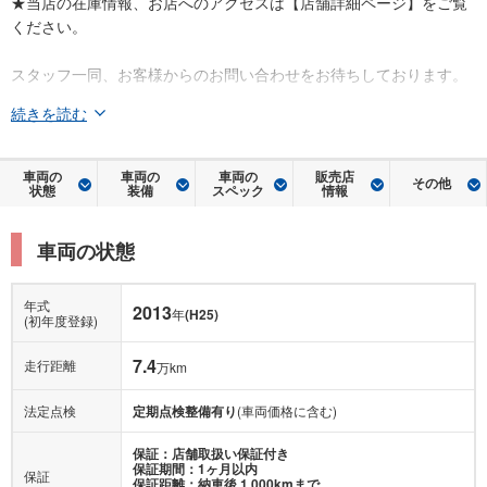
★当店の在庫情報、お店へのアクセスは【店舗詳細ページ】をご覧
ください。
スタッフ一同、お客様からのお問い合わせをお待ちしております。
続きを読む
車両の
車両の
車両の
販売店
その他
状態
装備
スペック
情報
車両の状態
年式
2013
年
(H25)
(初年度登録)
7.4
走行距離
万km
法定点検
定期点検整備有り
(車両価格に含む)
保証：店舗取扱い保証付き
保証期間：1ヶ月以内
保証
保証距離：納車後 1,000kmまで