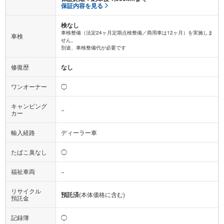
保証内容を見る
検なし
車検整備（法定24ヶ月定期点検整備／商用車は12ヶ月）を実施しま
車検
せん。
別途、車検整備代が必要です
修復歴
なし
ワンオーナー
◯
キャンピング
−
カー
輸入経路
ディーラー車
たばこ臭なし
◯
福祉車両
−
リサイクル
預託済
(本体価格に含む)
預託金
記録簿
◯