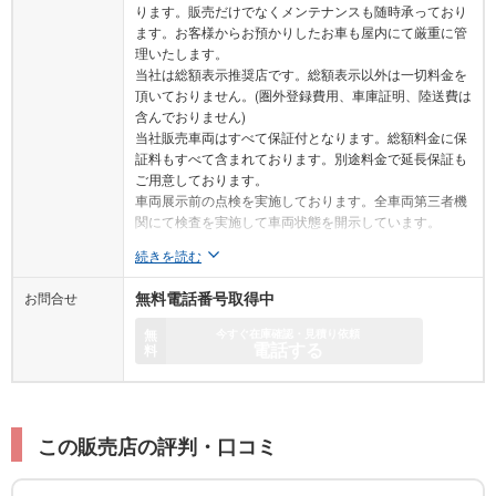
ります。販売だけでなくメンテナンスも随時承っており
ます。お客様からお預かりしたお車も屋内にて厳重に管
理いたします。
当社は総額表示推奨店です。総額表示以外は一切料金を
頂いておりません。(圏外登録費用、車庫証明、陸送費は
含んでおりません)
当社販売車両はすべて保証付となります。総額料金に保
証料もすべて含まれております。別途料金で延長保証も
ご用意しております。
車両展示前の点検を実施しております。全車両第三者機
関にて検査を実施して車両状態を開示しています。
続きを読む
お問合せ
無料電話番号取得中
無
今すぐ在庫確認・見積り依頼
電話する
料
この販売店の評判・口コミ