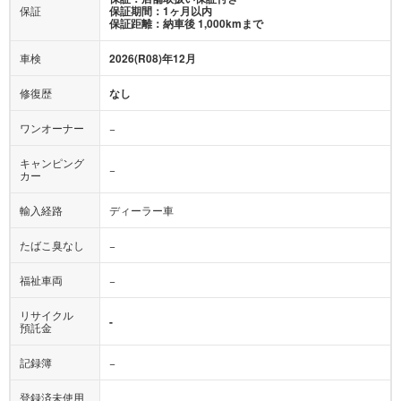
保証
保証期間：1ヶ月以内
保証距離：納車後 1,000kmまで
車検
2026(R08)年12月
修復歴
なし
ワンオーナー
−
キャンピング
−
カー
輸入経路
ディーラー車
たばこ臭なし
−
福祉車両
−
リサイクル
-
預託金
記録簿
−
登録済未使用