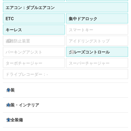
エアコン：
ダブルエアコン
ETC
集中ドアロック
キーレス
スマートキー
盗難防止装置
アイドリングストップ
パーキングアシスト
クルーズコントロール
ターボチャージャー
スーパーチャージャー
ドライブレコーダー：
-
外装
ヘッドライト
フロントフォグランプ
内装・インテリア
アルミホイール：
-
3列シート
フルフラットシート
安全装備
スライドドア：
-
ベンチシート
パワーシート