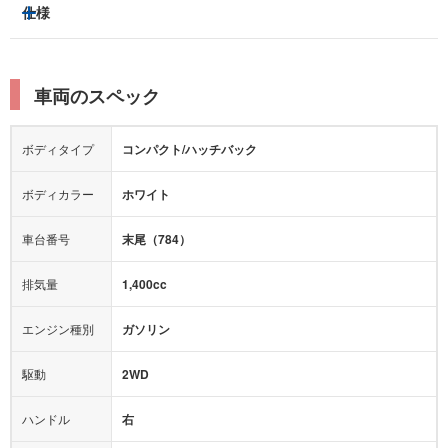
トラクションコントロール
仕様
サンルーフ/ガラスルーフ
本革シート
キャプテンシート
レーンキープアシスト
横滑り防止装置
電動リアゲート
リフトアップ
寒冷地仕様
オットマン
ウォークスルー
衝突被害軽減プレーキ
衝突安全ボディー
ルーフレール
エアサスペンション
車両のスペック
シートヒーター
シートエアコン
障害物センサー
全周囲カメラ
エアロパーツ
ローダウン
カーナビ：
-
ボディタイプ
コンパクト/ハッチバック
カメラ：
-
全塗装済
テレビ：
-
エアバッグ：
運転席
助手席
ボディカラー
ホワイト
映像：
-
衝撃緩和ヘッドレスト
車台番号
末尾（784）
オーディオ：
CD
モニター：
-
排気量
1,400cc
ミュージックプレイヤー接続可
ABS
サポカー
エンジン種別
ガソリン
後席モニター
1500W給電
アクセル踏み間違い（誤発進）防止装置
駆動
2WD
アダプティブクルーズコントロール
ハンドル
右
ヒルディセントコントロール