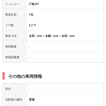
オートマチックハイビーム
ミッション
(7速)AT
乗車定員
7名
ドア数
5ドア
車体寸法
全長 - mm × 全幅 - mm × 全高 - mm
車両重量
-
車両総重量
-
その他の車両情報
型式
-
自動車の種別
普通