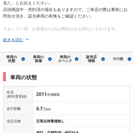
見た」とお伝えください。
店頭商談中・売約済の場合もありますので、ご来店の際は事前にお
問合せ頂き、該当車両の有無をご確認ください。
スタッフ一同、お客様からのお問合せをお待ちしております。
続きを読む
車両の
車両の
車両の
販売店
その他
状態
装備
スペック
情報
車両の状態
年式
2011
年
(H23)
(初年度登録)
9.7
走行距離
万km
法定点検
定期点検整備無し
保証：店舗取扱い保証付き