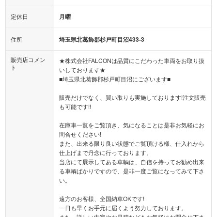
定休日
月曜
住所
埼玉県北葛飾郡杉戸町目沼433-3
販売店コメン
★株式会社FALCONは品質にこだわった車両をお取り扱
ト
いしております★
■埼玉県北葛飾郡杉戸町目沼にございます■
販売だけでなく、買い取りも実施しております!注文販売
も可能です!!
在庫車一覧をご覧頂き、気になることは是非お気軽にお
問合せください!
また、出来る限り良い状態でご覧頂ける様、仕入れから
仕上げまで丹念に行っております。
当店にて展示してある車輌は、自信を持ってお勧め出来
る車輌ばかりですので、是非一度ご覧になってみて下さ
い。
遠方のお客様、全国納車OKです!
一日も早くお手元に届くよう努力しております。
また、詳しい内容やお見積などもお気軽にお問合せ下さ