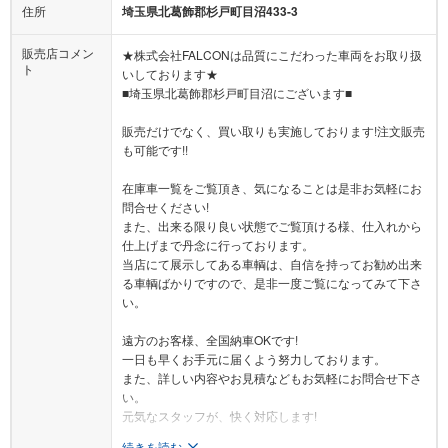
住所
埼玉県北葛飾郡杉戸町目沼433-3
販売店コメン
★株式会社FALCONは品質にこだわった車両をお取り扱
ト
いしております★
■埼玉県北葛飾郡杉戸町目沼にございます■
販売だけでなく、買い取りも実施しております!注文販売
も可能です!!
在庫車一覧をご覧頂き、気になることは是非お気軽にお
問合せください!
また、出来る限り良い状態でご覧頂ける様、仕入れから
仕上げまで丹念に行っております。
当店にて展示してある車輌は、自信を持ってお勧め出来
る車輌ばかりですので、是非一度ご覧になってみて下さ
い。
遠方のお客様、全国納車OKです!
一日も早くお手元に届くよう努力しております。
また、詳しい内容やお見積などもお気軽にお問合せ下さ
い。
元気なスタッフが、快く対応します!
続きを読む