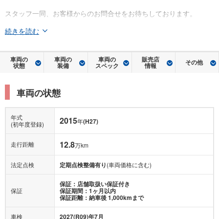
スタッフ一同、お客様からのお問合せをお待ちしております。
続きを読む
車両の
車両の
車両の
販売店
その他
状態
装備
スペック
情報
車両の状態
年式
2015
年
(H27)
(初年度登録)
12.8
走行距離
万km
法定点検
定期点検整備有り
(車両価格に含む)
保証：店舗取扱い保証付き
保証
保証期間：1ヶ月以内
保証距離：納車後 1,000kmまで
車検
2027(R09)年7月