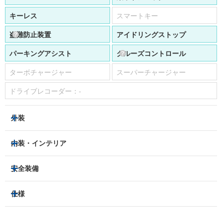
キーレス
スマートキー
盗難防止装置
アイドリングストップ
パーキングアシスト
クルーズコントロール
ターボチャージャー
スーパーチャージャー
ドライブレコーダー：
-
外装
HIDヘッドライト
フロントフォグランプ
内装・インテリア
アルミホイール：
あり
3列シート
フルフラットシート
安全装備
スライドドア：
-
ベンチシート
パワーシート
トラクションコントロール
仕様
サンルーフ/ガラスルーフ
本革シート
キャプテンシート
レーンキープアシスト
横滑り防止装置
電動リアゲート
リフトアップ
寒冷地仕様
オットマン
ウォークスルー