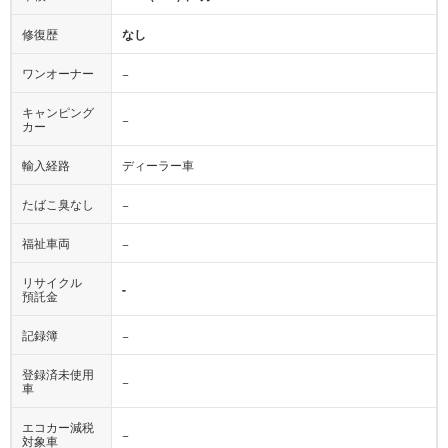
修復歴
なし
ワンオーナー
−
キャンピング
−
カー
輸入経路
ディーラー車
たばこ臭なし
−
福祉車両
−
リサイクル
-
預託金
記録簿
−
登録済未使用
−
車
エコカー減税
−
対象車