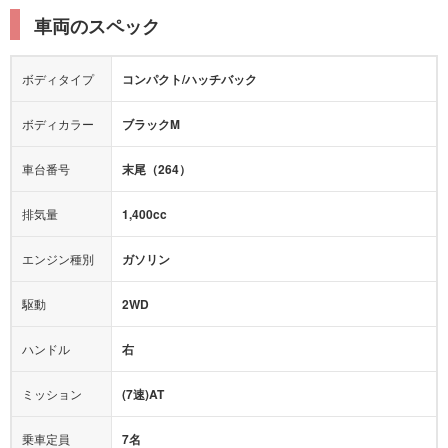
衝突被害軽減プレーキ
衝突安全ボディー
ルーフレール
エアサスペンション
車両のスペック
シートヒーター
シートエアコン
障害物センサー
全周囲カメラ
エアロパーツ
ローダウン
カーナビ：
メモリーナビ他
ボディタイプ
コンパクト/ハッチバック
カメラ：
バック
全塗装済
テレビ：
-
エアバッグ：
運転席
助手席
サイド
ボディカラー
ブラックM
映像：
-
衝撃緩和ヘッドレスト
車台番号
末尾（264）
オーディオ：
CD
モニター：
-
排気量
1,400cc
ミュージックプレイヤー接続可
ABS
サポカー
エンジン種別
ガソリン
後席モニター
1500W給電
アクセル踏み間違い（誤発進）防止装置
駆動
2WD
アダプティブクルーズコントロール
ハンドル
右
ヒルディセントコントロール
オートマチックハイビーム
ミッション
(7速)AT
乗車定員
7名