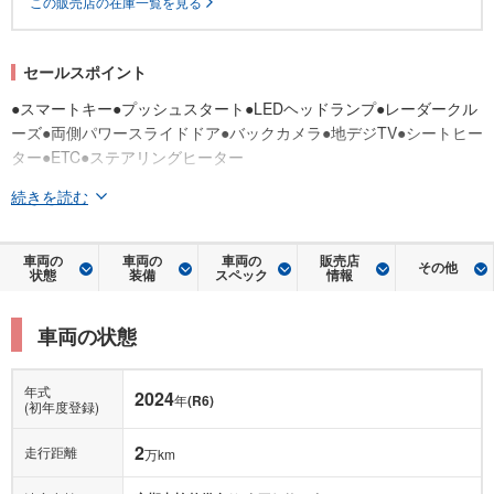
この販売店の在庫一覧を見る
セールスポイント
●スマートキー●プッシュスタート●LEDヘッドランプ●レーダークル
ーズ●両側パワースライドドア●バックカメラ●地デジTV●シートヒー
ター●ETC●ステアリングヒーター
続きを読む
車両の
車両の
車両の
販売店
その他
状態
装備
スペック
情報
車両の状態
年式
2024
年
(R6)
(初年度登録)
2
走行距離
万km