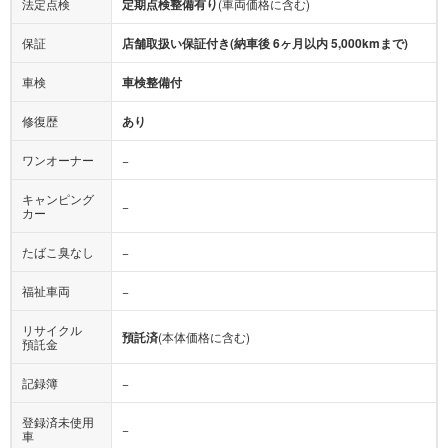
法定点検
定期点検整備有り
(車両価格に含む)
保証
店舗取扱い保証付き(納車後 6ヶ月以内 5,000kmまで)
車検
車検整備付
修復歴
あり
ワンオーナー
−
キャンピング
−
カー
たばこ臭なし
−
福祉車両
−
リサイクル
預託済
(本体価格に含む)
預託金
記録簿
−
登録済未使用
−
車