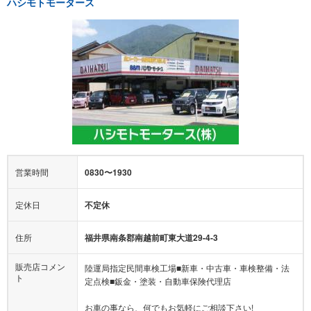
ハシモトモータース
営業時間
0830〜1930
定休日
不定休
住所
福井県南条郡南越前町東大道29-4-3
販売店コメン
陸運局指定民間車検工場■新車・中古車・車検整備・法
ト
定点検■鈑金・塗装・自動車保険代理店
お車の事なら、何でもお気軽にご相談下さい!