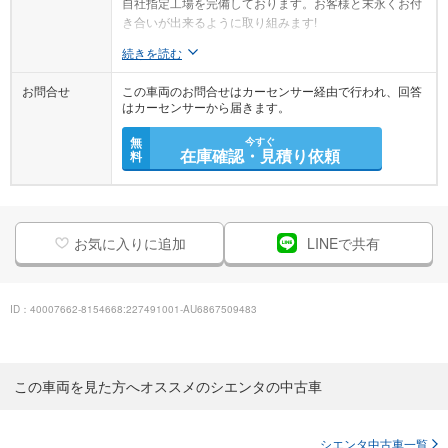
自社指定工場を完備しております。お客様と末永くお付
き合いが出来るように取り組みます!
続きを読む
お問合せ
この車両のお問合せはカーセンサー経由で行われ、回答
はカーセンサーから届きます。
無
今すぐ
在庫確認・見積り依頼
料
お気に入りに追加
LINEで共有
ID：40007662-8154668:227491001-AU6867509483
この車両を見た方へオススメのシエンタの中古車
シエンタ中古車一覧