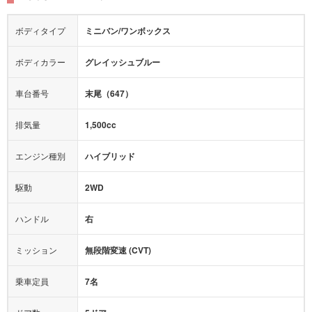
シートヒーター
シートエアコン
障害物センサー
全周囲カメラ
エアロパーツ
ローダウン
カーナビ：
メモリーナビ他
ボディタイプ
ミニバン/ワンボックス
カメラ：
バック
全塗装済
テレビ：
フルセグ
エアバッグ：
4エアバッグ
ボディカラー
グレイッシュブルー
映像：
DVD
衝撃緩和ヘッドレスト
車台番号
末尾（647）
オーディオ：
-
モニター：
-
排気量
1,500cc
ミュージックプレイヤー接続可
ABS
サポカー
エンジン種別
ハイブリッド
後席モニター
1500W給電
アクセル踏み間違い（誤発進）防止装置
駆動
2WD
アダプティブクルーズコントロール
ハンドル
右
ヒルディセントコントロール
オートマチックハイビーム
ミッション
無段階変速 (CVT)
乗車定員
7名