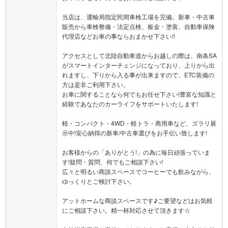
当店は、運輸局指定民間車検工場を完備。新車・中古車
販売から車検整備・法定点検、板金・塗装、自動車保険
代理店などお車の事ならおまかせ下さい!!
アクセスとして北陸自動車道からお越しの際は、南条SA
がスマートインターチェンジになっており、上りから出
れますし、下りから入る事が出来ますので、ETC装備の
方は是非ご利用下さい。
お車に関することなら何でもお任せ下さい!豊富な知識と
経験であなたのカーライフをサポートいたします!
軽・コンパクト・4WD・軽トラ・商用車など、ズラリ展
示中!安心納得の新車/中古車選びをお手伝い致します!
お客様からの「ありがとう!」の為に毎日頑張っていま
す!疑問・質問、何でもご相談下さい!
広々と明るい商談スペースでコーヒーでも飲みながら、
ゆっくりとご検討下さい。
アットホームな商談スペースです♪ご要望などはお気軽
にご相談下さい。精一杯対応させて頂きます☆