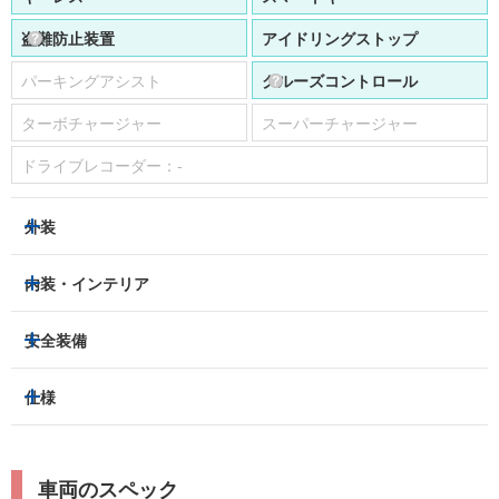
盗難防止装置
アイドリングストップ
パーキングアシスト
クルーズコントロール
ターボチャージャー
スーパーチャージャー
ドライブレコーダー：
-
外装
LEDヘッドライト
フロントフォグランプ
内装・インテリア
アルミホイール：
-
3列シート
フルフラットシート
安全装備
スライドドア：
両側（電動）
ベンチシート
パワーシート
トラクションコントロール
仕様
サンルーフ/ガラスルーフ
本革シート
キャプテンシート
レーンキープアシスト
横滑り防止装置
電動リアゲート
リフトアップ
寒冷地仕様
オットマン
ウォークスルー
衝突被害軽減プレーキ
衝突安全ボディー
ルーフレール
エアサスペンション
車両のスペック