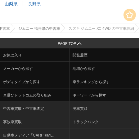
山梨県
長野県
中古車
ジムニー 福井県の中古車
スズキ ジムニー XC 4WD の中古車詳細
PAGE TOP
お気に入り
閲覧履歴
メーカーから探す
地域から探す
ボディタイプから探す
車ランキングから探す
車選びドットコムの取り組み
キーワードから探す
中古車買取・中古車査定
廃車買取
事故車買取
トラックバンク
自動車メディア「CARPRIME」