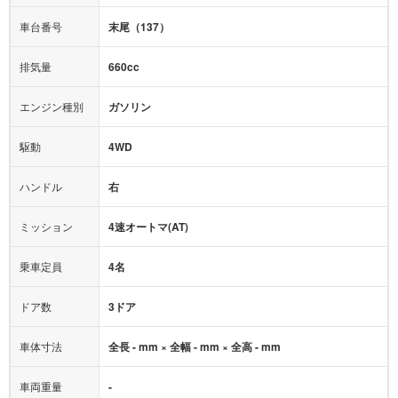
映像：
-
衝撃緩和ヘッドレスト
車台番号
末尾（137）
オーディオ：
-
モニター：
-
排気量
660cc
ミュージックプレイヤー接続可
ABS
サポカー
エンジン種別
ガソリン
後席モニター
1500W給電
アクセル踏み間違い（誤発進）防止装置
駆動
4WD
アダプティブクルーズコントロール
ハンドル
右
ヒルディセントコントロール
オートマチックハイビーム
ミッション
4速オートマ(AT)
乗車定員
4名
ドア数
3ドア
車体寸法
全長 - mm × 全幅 - mm × 全高 - mm
車両重量
-