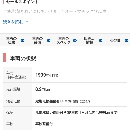
セールスポイント
全塗装済!きれいにしあがりましたオートマチック4WD車
続きを読む
車両の
車両の
車両の
販売店
その他
状態
装備
スペック
情報
車両の状態
年式
1999
年
(H11)
(初年度登録)
8.9
走行距離
万km
法定点検
定期点検整備有り
(車両価格に含む)
保証
店舗取扱い保証付き(納車後 1ヶ月以内 1,000kmまで)
車検
車検整備付