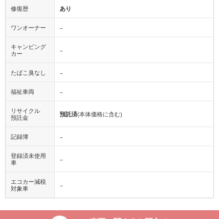
修復歴
あり
ワンオーナー
−
キャンピング
−
カー
たばこ臭なし
−
福祉車両
−
リサイクル
預託済
(本体価格に含む)
預託金
記録簿
−
登録済未使用
−
車
エコカー減税
−
対象車