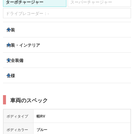
ターボチャージャー
スーパーチャージャー
ドライブレコーダー：
-
外装
ヘッドライト
フロントフォグランプ
内装・インテリア
アルミホイール：
-
3列シート
フルフラットシート
安全装備
スライドドア：
-
ベンチシート
パワーシート
トラクションコントロール
仕様
サンルーフ/ガラスルーフ
本革シート
キャプテンシート
レーンキープアシスト
横滑り防止装置
電動リアゲート
リフトアップ
寒冷地仕様
オットマン
ウォークスルー
衝突被害軽減プレーキ
衝突安全ボディー
ルーフレール
エアサスペンション
車両のスペック
シートヒーター
シートエアコン
障害物センサー
全周囲カメラ
エアロパーツ
ローダウン
カーナビ：
-
ボディタイプ
軽RV
カメラ：
-
全塗装済
テレビ：
-
エアバッグ：
あり
ボディカラー
ブルー