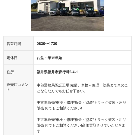
営業時間
0830〜1730
定休日
お盆・年末年始
住所
福井県福井市森行町2-4-1
販売店コメン
中部運輸局認証工場 完備。車検～修理・塗装まで車のこ
ト
とならなんでもお任せ下さい。
中古車販売/車検・修理/板金・塗装/トラック架装・用品
販売 何でもご相談ください!
中古車販売/車検・修理/板金・塗装/トラック架装・用品
販売 何でもご相談ください!高価買取させていただきま
す!