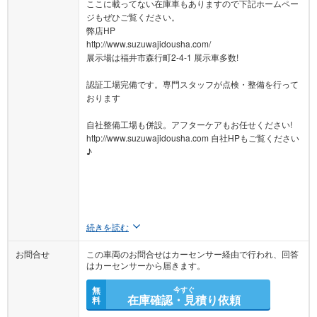
ここに載ってない在庫車もありますので下記ホームペー
ジもぜひご覧ください。
弊店HP
http://www.suzuwajidousha.com/
展示場は福井市森行町2-4-1 展示車多数!
認証工場完備です。専門スタッフが点検・整備を行って
おります
自社整備工場も併設。アフターケアもお任せください!
http://www.suzuwajidousha.com 自社HPもご覧ください
♪
続きを読む
お問合せ
この車両のお問合せはカーセンサー経由で行われ、回答
はカーセンサーから届きます。
無
今すぐ
在庫確認・見積り依頼
料