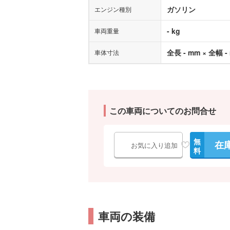
ガソリン
エンジン種別
- kg
車両重量
全長 - mm × 全幅 -
車体寸法
この車両についてのお問合せ
無
在
お気に入り追加
料
車両の装備