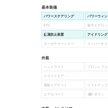
基本装備
パワーステアリング
パワーウィン
ETC
集中ドアロッ
盗難防止装置
アイドリング
ターボチャージャー
スーパーチャ
外装
ヘッドライト
フロントフォ
スライドドア：
-
電動リアゲート
リフトアップ
エアロパーツ
ローダウン