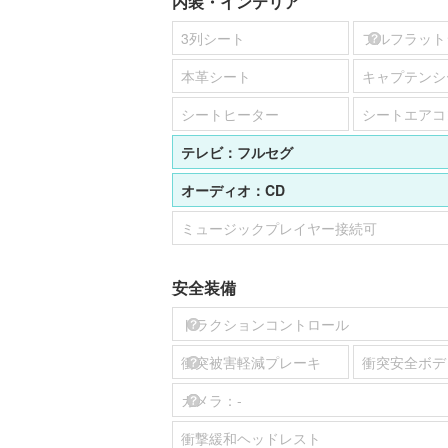
内装・インテリア
3列シート
フルフラット
本革シート
キャプテンシ
シートヒーター
シートエアコ
テレビ：
フルセグ
オーディオ：
CD
ミュージックプレイヤー接続可
安全装備
トラクションコントロール
衝突被害軽減プレーキ
衝突安全ボデ
カメラ：
-
衝撃緩和ヘッドレスト