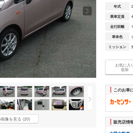
年式
乗車定員
走行距離
車体色
ミッション
お気に入
追加
このお車
画像を見る (20)
販売店情