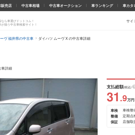
車販売店
中古車相場
中古車オークション
車ランキング
車カタ
サイ
報なら車選びドットコム！
車が揃う中古車検索サイト！
ーヴ 福井県の中古車
ダイハツ ムーヴ X の中古車詳細
古車詳細
支払総額
(税込)
31
.9
万円
車検整
車検
次の
定期点
整備
画像
店舗取扱
保証