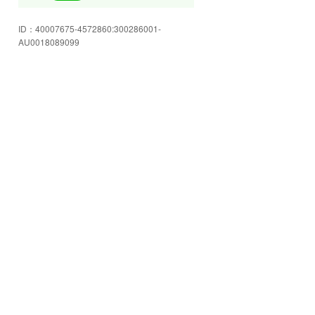
にお立ち寄りできる雰囲気が自慢
です。明るく清潔な店内でごゆっ
ID：
40007675-4572860:300286001-
くりおくつろぎ下さい!
AU0018089099
旧国道8号線沿いにあり、この看板
が目印です。当店はアットホーム
なお店です。スタッフが丁寧にご
説明致します♪
中古車・新車・注文車販売・車
検・整備・鈑金塗装・各種オーデ
ィオ取付・お車に関する事は何で
もご相談下さい!
自社工場完備ですのでアフターも
ご安心下さい。車検、整備、カス
タムもおまかせ下さい。
板金・塗装も当店で対応させて頂
きます。1台1台丁寧に仕上げさせ