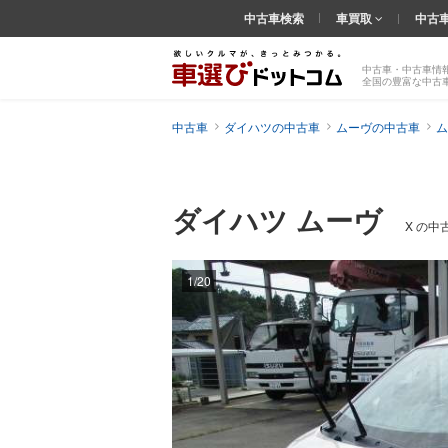
中古車検索
車買取
中古
中古車・中古車情
全国の豊富な中古
中古車
ダイハツの中古車
ムーヴの中古車
ム
ダイハツ ムーヴ
X の中
1/20
前の
画像