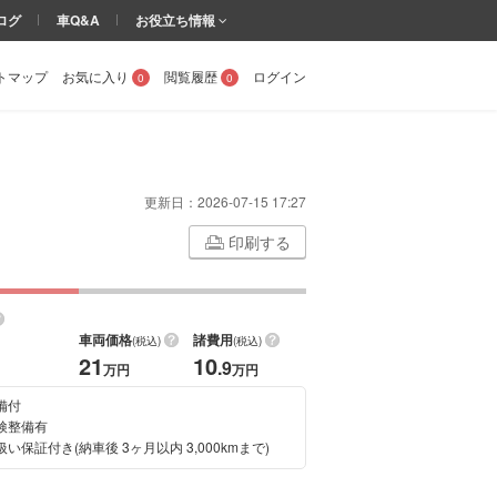
ログ
車Q&A
お役立ち情報
トマップ
お気に入り
閲覧履歴
ログイン
0
0
更新日：
2026-07-15 17:27
印刷する
車両価格
諸費用
(税込)
(税込)
21
10
.9
万円
万円
備付
検整備有
い保証付き(納車後 3ヶ月以内 3,000kmまで)