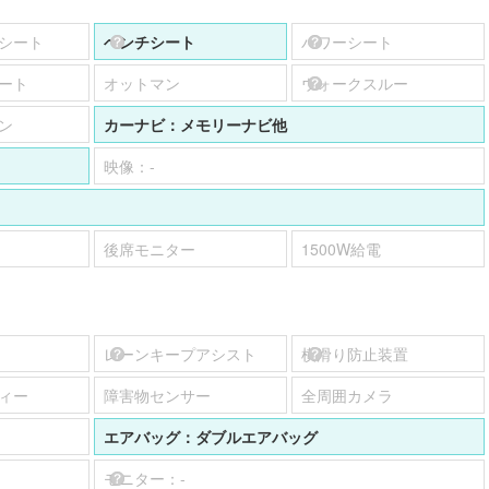
シート
ベンチシート
パワーシート
ート
オットマン
ウォークスルー
ン
カーナビ：
メモリーナビ他
映像：
-
後席モニター
1500W給電
レーンキープアシスト
横滑り防止装置
ィー
障害物センサー
全周囲カメラ
エアバッグ：
ダブルエアバッグ
モニター：
-