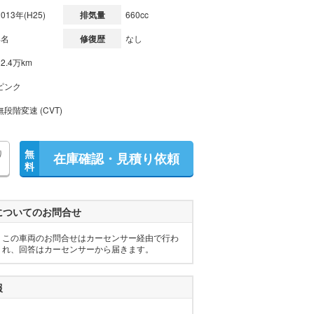
2013年(H25)
排気量
660cc
4名
修復歴
なし
12.4万km
ピンク
無段階変速 (CVT)
り
無
在庫確認・見積り依頼
料
についてのお問合せ
この車両のお問合せはカーセンサー経由で行わ
れ、回答はカーセンサーから届きます。
報