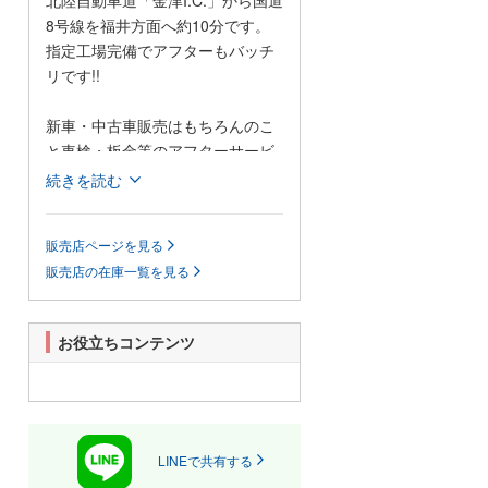
北陸自動車道「金津I.C.」から国道
8号線を福井方面へ約10分です。
指定工場完備でアフターもバッチ
リです!!
新車・中古車販売はもちろんのこ
と車検・板金等のアフターサービ
スも充実しております
続きを読む
当社は、新車、中古車販売、高価
販売店ページを見る
現金買取、自動車保険をはじめ車
販売店の在庫一覧を見る
検、一般修理、板金塗装と、一貫
して業務しております。お車のこ
となら何でもご相談ください。
お役立ちコンテンツ
お客様との縁を大事にしておりま
す!お客様のご希望やお考えをたく
さん聞かせてください。新型コロ
ナ対策も実施中です。
LINEで共有する
お子様連れや、女性の方もお気軽