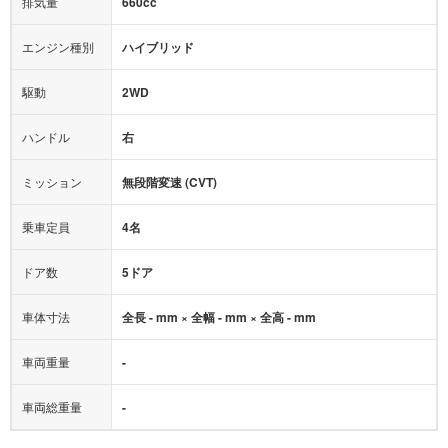
排気量
660cc
ミュージックプレイヤー接続可
ABS
サポカー
エンジン種別
ハイブリッド
後席モニター
1500W給電
アクセル踏み間違い（誤発進）防止装置
駆動
2WD
アダプティブクルーズコントロール
ハンドル
右
ヒルディセントコントロール
オートマチックハイビーム
ミッション
無段階変速 (CVT)
乗車定員
4名
ドア数
5ドア
車体寸法
全長 - mm × 全幅 - mm × 全高 - mm
車両重量
-
車両総重量
-