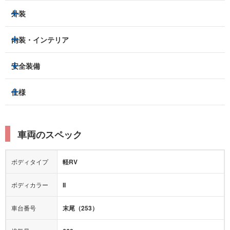
外装
ヘッドライト
フロントフォグランプ
内装・インテリア
アルミホイール：
-
3列シート
フルフラットシート
安全装備
スライドドア：
-
ベンチシート
パワーシート
トラクションコントロール
仕様
サンルーフ/ガラスルーフ
本革シート
キャプテンシート
レーンキープアシスト
横滑り防止装置
電動リアゲート
リフトアップ
寒冷地仕様
オットマン
ウォークスルー
衝突被害軽減プレーキ
衝突安全ボディー
ルーフレール
エアサスペンション
車両のスペック
シートヒーター
シートエアコン
障害物センサー
全周囲カメラ
エアロパーツ
ローダウン
カーナビ：
-
ボディタイプ
軽RV
カメラ：
バック
全塗装済
テレビ：
-
エアバッグ：
ダブルエアバッグ
ボディカラー
II
映像：
-
衝撃緩和ヘッドレスト
車台番号
末尾（253）
オーディオ：
-
モニター：
-