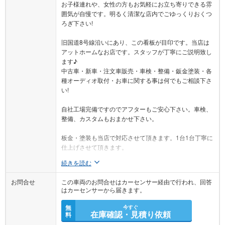
お子様連れや、女性の方もお気軽にお立ち寄りできる雰
囲気が自慢です。明るく清潔な店内でごゆっくりおくつ
ろぎ下さい!
旧国道8号線沿いにあり、この看板が目印です。当店は
アットホームなお店です。スタッフが丁寧にご説明致し
ます♪
中古車・新車・注文車販売・車検・整備・鈑金塗装・各
種オーディオ取付・お車に関する事は何でもご相談下さ
い!
自社工場完備ですのでアフターもご安心下さい。車検、
整備、カスタムもおまかせ下さい。
板金・塗装も当店で対応させて頂きます。1台1台丁寧に
仕上げさせて頂きます。
続きを読む
お問合せ
この車両のお問合せはカーセンサー経由で行われ、回答
はカーセンサーから届きます。
無
今すぐ
在庫確認・見積り依頼
料