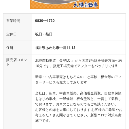
営業時間
0830〜1730
定休日
祝日・祭日
住所
福井県あわら市中川11-13
販売店コメン
北陸自動車道「金津I.C.」から国道8号線を福井方面へ約
ト
10分です。指定工場完備でアフターもバッチリです!!
新車・中古車販売はもちろんのこと車検・板金等のアフ
ターサービスも充実しております
当社は、新車、中古車販売、高価現金買取、自動車保険
をはじめ車検、一般修理、板金塗装と、一貫して業務し
ております。お車のことなら何でもご相談ください。
お客様との縁を大事にしております!お客様のご希望やお
考えをたくさん聞かせてください。新型コロナ対策も実
施中です。