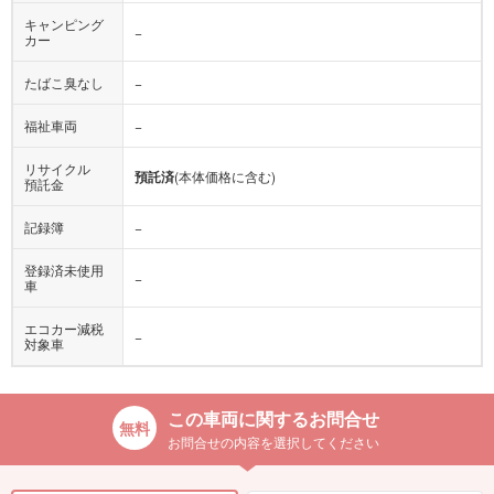
キャンピング
−
カー
たばこ臭なし
−
福祉車両
−
リサイクル
預託済
(本体価格に含む)
預託金
記録簿
−
登録済未使用
−
車
エコカー減税
−
対象車
この車両に関するお問合せ
お問合せの内容を選択してください