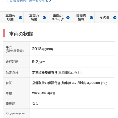
この販売店の在庫一覧を見る
車両の
車両の
車両の
販売店
その他
状態
装備
スペック
情報
車両の状態
年式
2018
年
(H30)
(初年度登録)
9.2
走行距離
万km
法定点検
定期点検整備有り
(車両価格に含む)
保証
店舗取扱い保証付き(納車後 3ヶ月以内 3,000kmまで)
車検
2027(R09)年2月
修復歴
なし
ワンオーナー
−