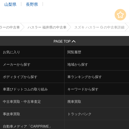
山梨県
長野県
ラーの中古車
ハスラー 福井県の中古車
スズキ ハスラー G の中古車詳細
PAGE TOP
お気に入り
閲覧履歴
メーカーから探す
地域から探す
ボディタイプから探す
車ランキングから探す
車選びドットコムの取り組み
キーワードから探す
中古車買取・中古車査定
廃車買取
事故車買取
トラックバンク
自動車メディア「CARPRIME」