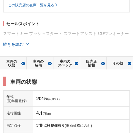
この販売店の在庫一覧を見る
セールスポイント
スマートキー プッシュスタート スマートアシスト CDワンオーナー
続きを読む
車両の
車両の
車両の
販売店
その他
状態
装備
スペック
情報
車両の状態
年式
2015
年
(H27)
(初年度登録)
4.1
走行距離
万km
法定点検
定期点検整備有り
(車両価格に含む)