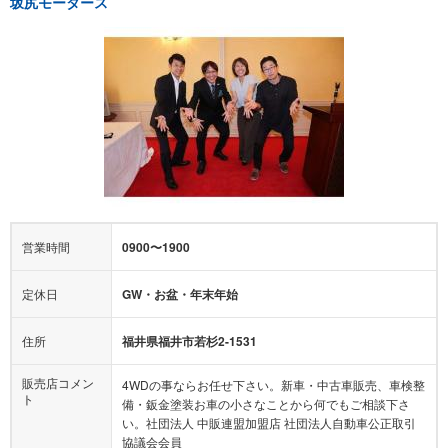
坂尻モータース
営業時間
0900〜1900
定休日
GW・お盆・年末年始
住所
福井県福井市若杉2-1531
販売店コメン
4WDの事ならお任せ下さい。新車・中古車販売、車検整
ト
備・鈑金塗装お車の小さなことから何でもご相談下さ
い。社団法人 中販連盟加盟店 社団法人自動車公正取引
協議会会員