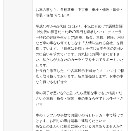
お車の事なら、各種新車・中古車・車検・修理・鈑金・
塗装・保険 何でもOK!
平成16年から2代目に代わり、不況にもめげず悪戦苦闘
中!先代の得意だった4WD専門も継承しつつ、ディーラ
ー時代の経験を生かし(?)新車、板金、車検、保険、用品
など車の事なら何でもこなす「人情味溢れる会社」を目
指しています。「偶然は必然!」を信じ日本全国の皆様と
の出会いを求めています。お気軽にお問い合わせ下さ
い。私たちがあなたのカーライフを全力でサポートいた
します。
社長自ら厳選した、中古車展示中!軽からミニバンまで幅
広く取り扱っております。新車販売致します。お車の事
なら何でもお任せ☆
車の調子が悪いな?と思ったら些細な事でもご相談くだ
さい☆車検・板金・塗装・車の事なら何でもお任せ下さ
い☆
車のトラブルや事故でお困りの時もレッカー車で駆けつ
けます。お困りの際は是非ご連絡ください☆
あなたのまわりに処分に困っているお車ありませんか?