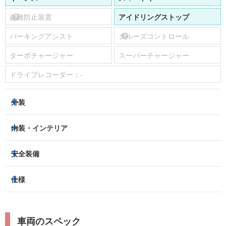
盗難防止装置
アイドリングストップ
パーキングアシスト
クルーズコントロール
ターボチャージャー
スーパーチャージャー
ドライブレコーダー：
-
外装
ヘッドライト
フロントフォグランプ
内装・インテリア
アルミホイール：
あり
3列シート
フルフラットシート
安全装備
スライドドア：
-
ベンチシート
パワーシート
トラクションコントロール
仕様
サンルーフ/ガラスルーフ
本革シート
キャプテンシート
レーンキープアシスト
横滑り防止装置
電動リアゲート
リフトアップ
寒冷地仕様
オットマン
ウォークスルー
衝突被害軽減プレーキ
衝突安全ボディー
ルーフレール
エアサスペンション
車両のスペック
シートヒーター
シートエアコン