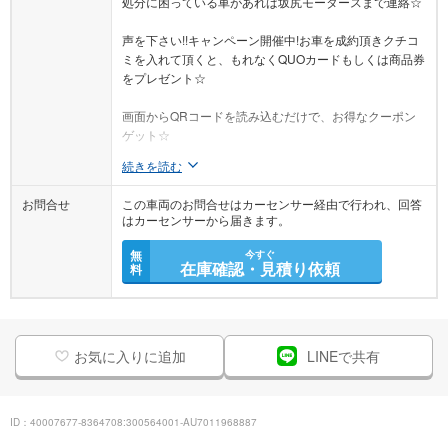
処分に困っている車があれば坂尻モータースまで連絡☆
声を下さい!!キャンペーン開催中!お車を成約頂きクチコ
ミを入れて頂くと、もれなくQUOカードもしくは商品券
をプレゼント☆
画面からQRコードを読み込むだけで、お得なクーポン
ゲット☆
続きを読む
お問合せ
この車両のお問合せはカーセンサー経由で行われ、回答
はカーセンサーから届きます。
無
今すぐ
在庫確認・見積り依頼
料
お気に入りに追加
LINEで共有
ID：40007677-8364708:300564001-AU7011968887