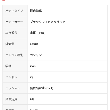
障害物センサー
全周囲カメラ
エアロパーツ
ローダウン
カーナビ：
-
ボディタイプ
軽自動車
カメラ：
-
全塗装済
テレビ：
-
エアバッグ：
ダブルエアバッグ
ボディカラー
ブラックマイカメタリック
映像：
-
衝撃緩和ヘッドレスト
車台番号
末尾（668）
オーディオ：
CD
モニター：
-
排気量
660cc
ミュージックプレイヤー接続可
ABS
サポカー
エンジン種別
ガソリン
後席モニター
1500W給電
アクセル踏み間違い（誤発進）防止装置
駆動
2WD
アダプティブクルーズコントロール
ハンドル
右
ヒルディセントコントロール
オートマチックハイビーム
ミッション
無段階変速 (CVT)
乗車定員
4名
ドア数