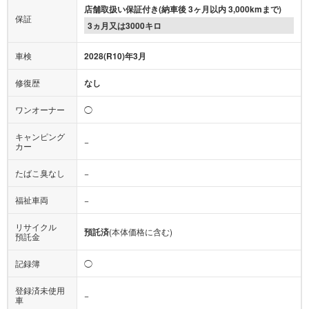
店舗取扱い保証付き(納車後 3ヶ月以内 3,000kmまで)
保証
3ヵ月又は3000キロ
車検
2028(R10)年3月
修復歴
なし
ワンオーナー
◯
キャンピング
−
カー
たばこ臭なし
−
福祉車両
−
リサイクル
預託済
(本体価格に含む)
預託金
記録簿
◯
登録済未使用
−
車