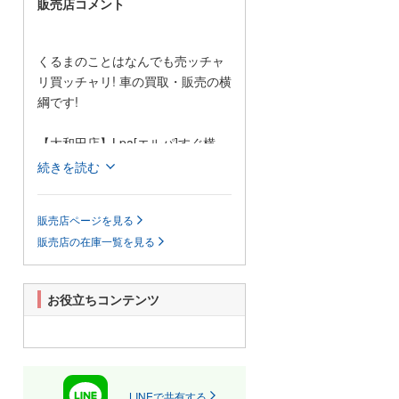
販売店コメント
くるまのことはなんでも売ッチャ
リ買ッチャリ! 車の買取・販売の横
綱です!
【大和田店】Lpa[エルパ]すぐ横
「うっちゃりくん」の大きな看板
続きを読む
が目印の売ッチャリ買ッチャリし
ろぼし大和田店です。
販売店ページを見る
販売、買取、アフターサービス、
販売店の在庫一覧を見る
車のことならなんでもお任せくだ
さい!
詳しくは ucchari-kacchari.com で
お役立ちコンテンツ
検索!!
す。
LINEで共有する