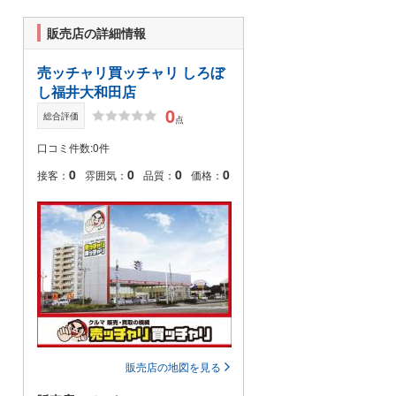
販売店の詳細情報
売ッチャリ買ッチャリ しろぼ
し福井大和田店
0
総合評価
点
口コミ件数:0件
0
0
0
0
接客：
雰囲気：
品質：
価格：
販売店の地図を見る