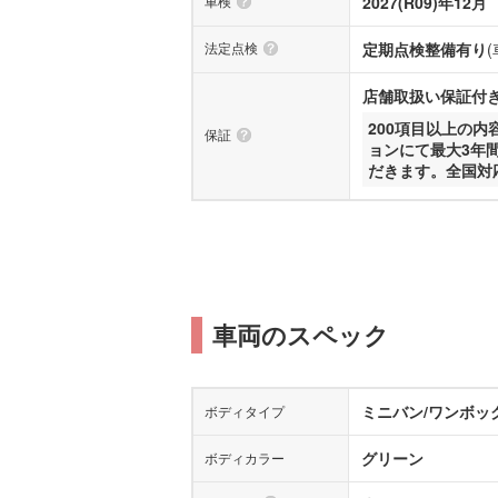
車検
2027(R09)年12月
法定点検
定期点検整備有り
店舗取扱い保証付き(
200項目以上の
保証
ョンにて最大3年
だきます。全国対
車両のスペック
ミニバン/ワンボッ
ボディタイプ
グリーン
ボディカラー