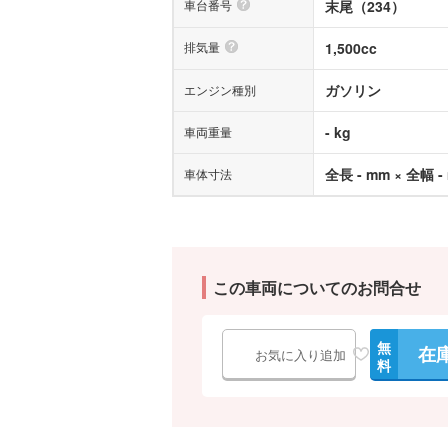
車台番号
末尾（234）
排気量
1,500cc
ガソリン
エンジン種別
- kg
車両重量
全長 - mm × 全幅 -
車体寸法
この車両についてのお問合せ
無
在
お気に入り追加
料