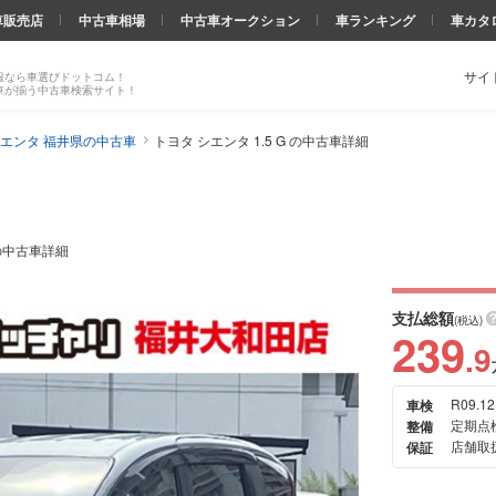
車販売店
中古車相場
中古車オークション
車ランキング
車カタ
サイ
報なら車選びドットコム！
車が揃う中古車検索サイト！
エンタ 福井県の中古車
トヨタ シエンタ 1.5 G の中古車詳細
G の中古車詳細
支払総額
(税込)
239
.9
R09.12
車検
次の
定期点
整備
画像
店舗取扱
保証