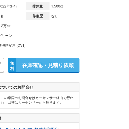
2022年(R4)
排気量
1,500cc
7名
修復歴
なし
1.2万km
グリーン
無段階変速 (CVT)
り
無
在庫確認・見積り依頼
料
についてのお問合せ
この車両のお問合せはカーセンサー経由で行わ
れ、回答はカーセンサーから届きます。
報