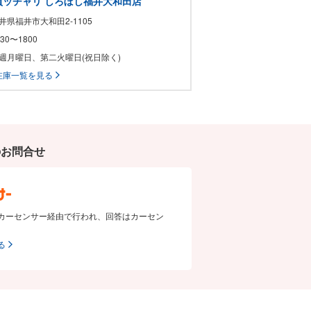
買ッチャリ しろぼし福井大和田店
福井県福井市大和田2-1105
0930〜1800
 毎週月曜日、第二火曜日(祝日除く)
在庫一覧を見る
のお問合せ
カーセンサー経由で行われ、回答はカーセン
る