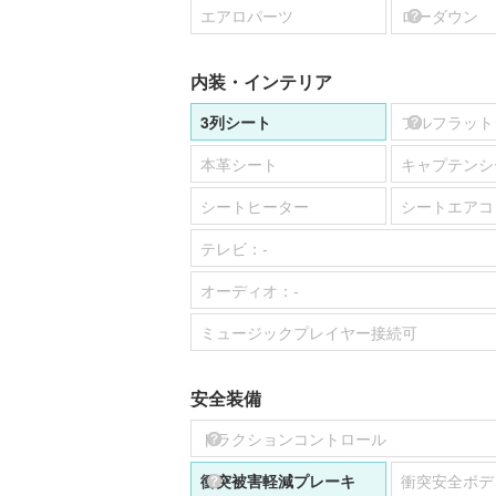
エアロパーツ
ローダウン
内装・インテリア
3列シート
フルフラット
本革シート
キャプテンシ
シートヒーター
シートエアコ
テレビ：
-
オーディオ：
-
ミュージックプレイヤー接続可
安全装備
トラクションコントロール
衝突被害軽減プレーキ
衝突安全ボデ