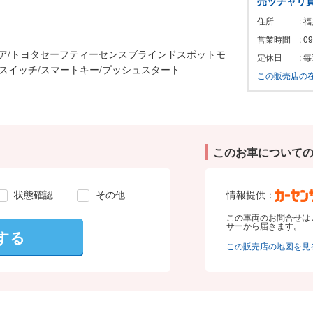
売ッチャリ
住所
: 
営業時間
: 
ドア/トヨタセーフティーセンスブラインドスポットモ
定休日
:
スイッチ/スマートキー/プッシュスタート
この販売店の
このお車について
状態確認
その他
情報提供：
この車両のお問合せは
サーから届きます。
する
この販売店の地図を見