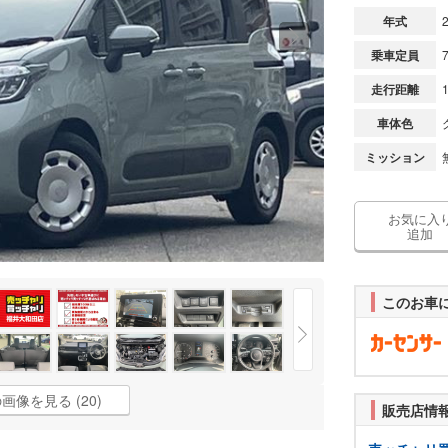
年式
乗車定員
走行距離
車体色
ミッション
お気に入
追加
このお車
画像を見る (20)
販売店情