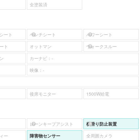
全塗装済
シート
ベンチシート
パワーシート
ート
オットマン
ウォークスルー
ン
カーナビ：
-
映像：
-
後席モニター
1500W給電
レーンキープアシスト
横滑り防止装置
ィー
障害物センサー
全周囲カメラ