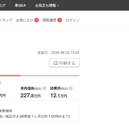
ログ
車Q&A
お役立ち情報
トマップ
お気に入り
閲覧履歴
ログイン
0
0
更新日：
2026-08-02 15:20
印刷する
車両価格
諸費用
(税込)
(税込)
227
12
.8
.1
万円
万円
万円
検整備有
い保証付き(納車後 1ヶ月以内 1,000kmまで)