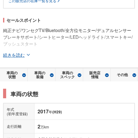
この販売店の在庫一覧を見る
セールスポイント
純正ナビ/ワンセグTV/Bluetooth/全方位モニター/デュアルセンサー
ブレーキサポート/シートヒーター/LEDヘッドライト/スマートキー/
プッシュスタート
続きを読む
車両の
車両の
車両の
販売店
その他
状態
装備
スペック
情報
車両の状態
年式
2017
年
(H29)
(初年度登録)
2
走行距離
万km