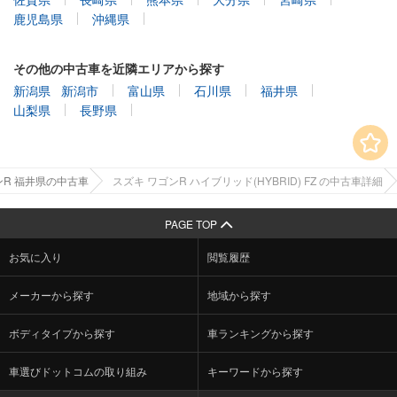
鹿児島県
沖縄県
その他の中古車を近隣エリアから探す
新潟県
新潟市
富山県
石川県
福井県
山梨県
長野県
ンR 福井県の中古車
スズキ ワゴンR ハイブリッド(HYBRID) FZ の中古車詳細
PAGE TOP
お気に入り
閲覧履歴
メーカーから探す
地域から探す
ボディタイプから探す
車ランキングから探す
車選びドットコムの取り組み
キーワードから探す