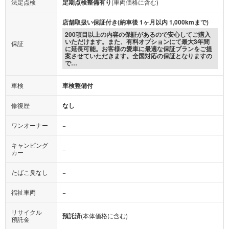
法定点検
定期点検整備有り
(車両価格に含む)
店舗取扱い保証付き(納車後 1ヶ月以内 1,000kmまで)
200項目以上の内容の保証があるので安心してご購入
いただけます。また、有料オプションにて最大3年間
保証
に延長可能。お客様の愛車に最適な保証プランをご提
案させていただきます。全国対応の保証となりますの
で…
車検
車検整備付
修復歴
なし
ワンオーナー
−
キャンピング
−
カー
たばこ臭なし
−
福祉車両
−
リサイクル
預託済
(本体価格に含む)
預託金