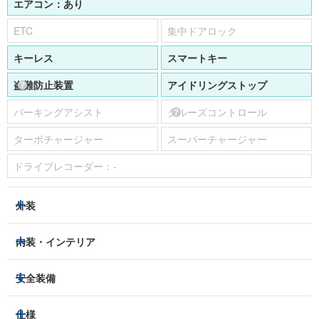
エアコン：
あり
ETC
集中ドアロック
キーレス
スマートキー
盗難防止装置
アイドリングストップ
パーキングアシスト
クルーズコントロール
ターボチャージャー
スーパーチャージャー
ドライブレコーダー：
-
外装
LEDヘッドライト
フロントフォグランプ
内装・インテリア
アルミホイール：
あり
3列シート
フルフラットシート
安全装備
スライドドア：
-
ベンチシート
パワーシート
トラクションコントロール
仕様
サンルーフ/ガラスルーフ