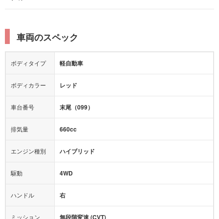
本革シート
キャプテンシート
レーンキープアシスト
横滑り防止装置
電動リアゲート
リフトアップ
寒冷地仕様
オットマン
ウォークスルー
衝突被害軽減プレーキ
衝突安全ボディー
ルーフレール
エアサスペンション
車両のスペック
シートヒーター
シートエアコン
障害物センサー
全周囲カメラ
エアロパーツ
ローダウン
カーナビ：
メモリーナビ他
ボディタイプ
軽自動車
カメラ：
フロント
サイド
バック
全塗装済
テレビ：
フルセグ
エアバッグ：
ダブルエアバッグ
ボディカラー
レッド
映像：
-
衝撃緩和ヘッドレスト
車台番号
末尾（099）
オーディオ：
ミュージックサーバー
モニター：
-
排気量
660cc
ミュージックプレイヤー接続可
ABS
サポカー
エンジン種別
ハイブリッド
後席モニター
1500W給電
アクセル踏み間違い（誤発進）防止装置
駆動
4WD
アダプティブクルーズコントロール
ハンドル
右
ヒルディセントコントロール
オートマチックハイビーム
ミッション
無段階変速 (CVT)