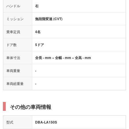
ハンドル
右
ヒルディセントコントロール
オートマチックハイビーム
ミッション
無段階変速 (CVT)
乗車定員
4名
ドア数
5ドア
車体寸法
全長 - mm × 全幅 - mm × 全高 - mm
車両重量
-
車両総重量
-
その他の車両情報
型式
DBA-LA150S