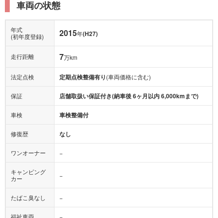
車両の状態
年式
2015
年
(H27)
(初年度登録)
7
走行距離
万km
法定点検
定期点検整備有り
(車両価格に含む)
保証
店舗取扱い保証付き(納車後 6ヶ月以内 6,000kmまで)
車検
車検整備付
修復歴
なし
ワンオーナー
−
キャンピング
−
カー
たばこ臭なし
−
福祉車両
−