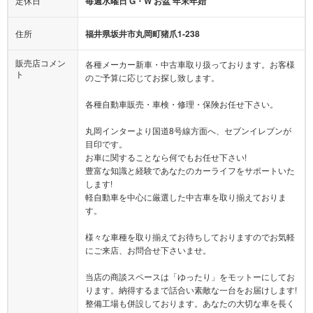
定休日
毎週水曜日 G・W お盆 年末年始
住所
福井県坂井市丸岡町猪爪1-238
販売店コメン
各種メーカー新車・中古車取り扱っております。お客様
ト
のご予算に応じてお探し致します。
各種自動車販売・車検・修理・保険お任せ下さい。
丸岡インターより国道8号線方面へ、セブンイレブンが
目印です。
お車に関することなら何でもお任せ下さい!
豊富な知識と経験であなたのカーライフをサポートいた
します!
軽自動車を中心に厳選した中古車を取り揃えておりま
す。
様々な車種を取り揃えてお待ちしておりますのでお気軽
にご来店、お問合せ下さいませ。
当店の商談スペースは「ゆったり」をモットーにしてお
ります。納得するまで話合い素敵な一台をお届けします!
整備工場も併設しております。あなたの大切な車を長く