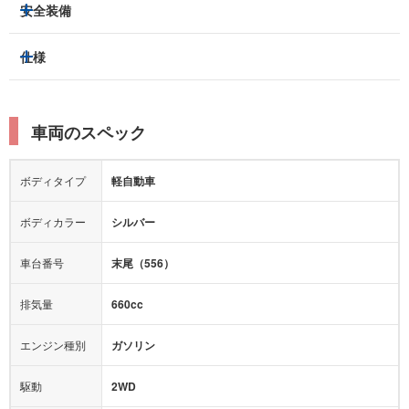
3列シート
フルフラットシート
安全装備
スライドドア：
-
ベンチシート
パワーシート
トラクションコントロール
仕様
サンルーフ/ガラスルーフ
本革シート
キャプテンシート
レーンキープアシスト
横滑り防止装置
電動リアゲート
リフトアップ
寒冷地仕様
オットマン
ウォークスルー
衝突被害軽減プレーキ
衝突安全ボディー
ルーフレール
エアサスペンション
車両のスペック
シートヒーター
シートエアコン
障害物センサー
全周囲カメラ
エアロパーツ
ローダウン
カーナビ：
-
ボディタイプ
軽自動車
カメラ：
-
全塗装済
テレビ：
-
エアバッグ：
ダブルエアバッグ
ボディカラー
シルバー
映像：
-
衝撃緩和ヘッドレスト
車台番号
末尾（556）
オーディオ：
CD
モニター：
-
排気量
660cc
ミュージックプレイヤー接続可
ABS
サポカー
エンジン種別
ガソリン
後席モニター
1500W給電
アクセル踏み間違い（誤発進）防止装置
駆動
2WD
アダプティブクルーズコントロール