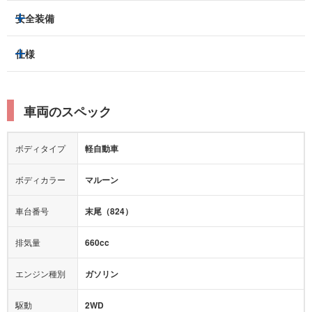
3列シート
フルフラットシート
安全装備
スライドドア：
-
ベンチシート
パワーシート
トラクションコントロール
仕様
サンルーフ/ガラスルーフ
本革シート
キャプテンシート
レーンキープアシスト
横滑り防止装置
電動リアゲート
リフトアップ
寒冷地仕様
オットマン
ウォークスルー
衝突被害軽減プレーキ
衝突安全ボディー
ルーフレール
エアサスペンション
車両のスペック
シートヒーター
シートエアコン
障害物センサー
全周囲カメラ
エアロパーツ
ローダウン
カーナビ：
-
ボディタイプ
軽自動車
カメラ：
-
全塗装済
テレビ：
-
エアバッグ：
ダブルエアバッグ
ボディカラー
マルーン
映像：
-
衝撃緩和ヘッドレスト
車台番号
末尾（824）
オーディオ：
CD
モニター：
-
排気量
660cc
ミュージックプレイヤー接続可
ABS
サポカー
エンジン種別
ガソリン
後席モニター
1500W給電
アクセル踏み間違い（誤発進）防止装置
駆動
2WD
アダプティブクルーズコントロール