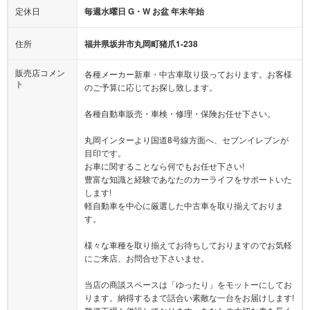
定休日
毎週水曜日 G・W お盆 年末年始
住所
福井県坂井市丸岡町猪爪1-238
販売店コメン
各種メーカー新車・中古車取り扱っております。お客様
ト
のご予算に応じてお探し致します。
各種自動車販売・車検・修理・保険お任せ下さい。
丸岡インターより国道8号線方面へ、セブンイレブンが
目印です。
お車に関することなら何でもお任せ下さい!
豊富な知識と経験であなたのカーライフをサポートいた
します!
軽自動車を中心に厳選した中古車を取り揃えておりま
す。
様々な車種を取り揃えてお待ちしておりますのでお気軽
にご来店、お問合せ下さいませ。
当店の商談スペースは「ゆったり」をモットーにしてお
ります。納得するまで話合い素敵な一台をお届けします!
整備工場も併設しております。あなたの大切な車を長く