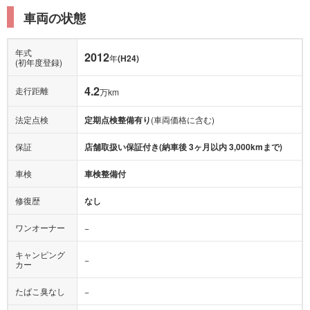
車両の状態
年式
2012
年
(H24)
(初年度登録)
4.2
走行距離
万km
法定点検
定期点検整備有り
(車両価格に含む)
保証
店舗取扱い保証付き(納車後 3ヶ月以内 3,000kmまで)
車検
車検整備付
修復歴
なし
ワンオーナー
−
キャンピング
−
カー
たばこ臭なし
−
福祉車両
−