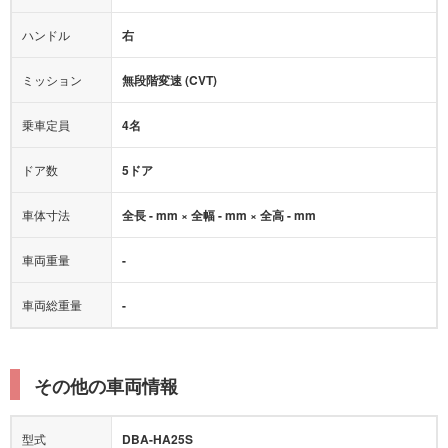
ハンドル
右
ヒルディセントコントロール
オートマチックハイビーム
ミッション
無段階変速 (CVT)
乗車定員
4名
ドア数
5ドア
車体寸法
全長 - mm × 全幅 - mm × 全高 - mm
車両重量
-
車両総重量
-
その他の車両情報
型式
DBA-HA25S