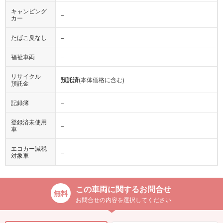
キャンピング
−
カー
たばこ臭なし
−
福祉車両
−
リサイクル
預託済
(本体価格に含む)
預託金
記録簿
−
登録済未使用
−
車
エコカー減税
−
対象車
この車両に関するお問合せ
お問合せの内容を選択してください