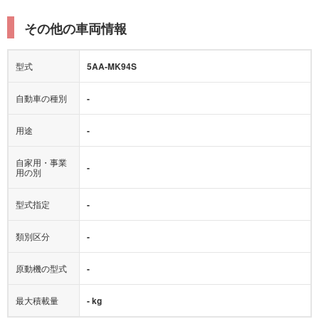
その他の車両情報
型式
5AA-MK94S
自動車の種別
-
用途
-
自家用・事業
-
用の別
型式指定
-
類別区分
-
原動機の型式
-
最大積載量
- kg