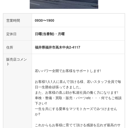
営業時間
0930〜1900
定休日
日曜(当番制)・月曜
住所
福井県福井市高木中央2-4117
販売店コメン
ト
若いパワー全開でお客様をサポートします!
お客様1人1人に喜んで頂ける様、若いスタッフ全員で毎
日一生懸命頑張ってきました。
また、お客様の喜ぶ顔が私達社員の働く力になります!
車検・整備・買取・販売・パーツetc・・・何でもご相談
下さい!!
一生を共にする愛車をマツモトカーズでみつけません
か?
これからもお客様に育てて頂ける感謝を忘れず最高のサ