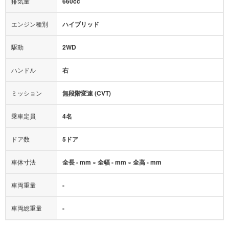
排気量
660cc
ミュージックプレイヤー接続可
ABS
サポカー
エンジン種別
ハイブリッド
後席モニター
1500W給電
アクセル踏み間違い（誤発進）防止装置
駆動
2WD
アダプティブクルーズコントロール
ハンドル
右
ヒルディセントコントロール
オートマチックハイビーム
ミッション
無段階変速 (CVT)
乗車定員
4名
ドア数
5ドア
車体寸法
全長 - mm × 全幅 - mm × 全高 - mm
車両重量
-
車両総重量
-