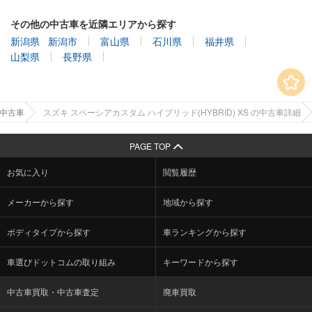
その他の中古車を近隣エリアから探す
新潟県
新潟市
富山県
石川県
福井県
山梨県
長野県
の中古車
スズキ スペーシアカスタム ハイブリッド(HYBRID) XS の中古車詳細
PAGE TOP
お気に入り
閲覧履歴
メーカーから探す
地域から探す
ボディタイプから探す
車ランキングから探す
車選びドットコムの取り組み
キーワードから探す
中古車買取・中古車査定
廃車買取