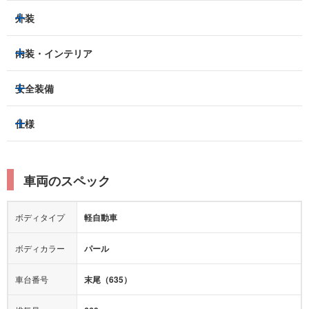
外装
ヘッドライト
フロントフォグランプ
内装・インテリア
アルミホイール：
あり
3列シート
フルフラットシート
安全装備
スライドドア：
両側（電動）
ベンチシート
パワーシート
トラクションコントロール
仕様
サンルーフ/ガラスルーフ
本革シート
キャプテンシート
レーンキープアシスト
横滑り防止装置
電動リアゲート
リフトアップ
寒冷地仕様
オットマン
ウォークスルー
衝突被害軽減プレーキ
衝突安全ボディー
ルーフレール
エアサスペンション
車両のスペック
シートヒーター
シートエアコン
障害物センサー
全周囲カメラ
エアロパーツ
ローダウン
カーナビ：
-
ボディタイプ
軽自動車
カメラ：
-
全塗装済
テレビ：
-
エアバッグ：
4エアバッグ
ボディカラー
パール
映像：
-
衝撃緩和ヘッドレスト
車台番号
末尾（635）
オーディオ：
-
モニター：
-