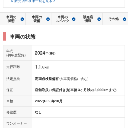
この販売店の在庫一覧を見る
車両の
車両の
車両の
販売店
その他
状態
装備
スペック
情報
車両の状態
年式
2024
年
(R6)
(初年度登録)
1.1
走行距離
万km
法定点検
定期点検整備有り
(車両価格に含む)
保証
店舗取扱い保証付き(納車後 3ヶ月以内 3,000kmまで)
車検
2027(R09)年10月
修復歴
なし
ワンオーナー
−