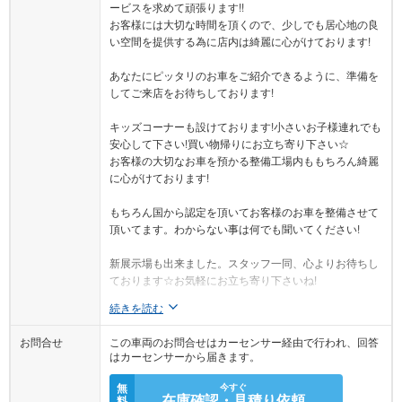
ービスを求めて頑張ります!!
お客様には大切な時間を頂くので、少しでも居心地の良
い空間を提供する為に店内は綺麗に心がけております!
あなたにピッタリのお車をご紹介できるように、準備を
してご来店をお待ちしております!
キッズコーナーも設けております!小さいお子様連れでも
安心して下さい!買い物帰りにお立ち寄り下さい☆
お客様の大切なお車を預かる整備工場内ももちろん綺麗
に心がけております!
もちろん国から認定を頂いてお客様のお車を整備させて
頂いてます。わからない事は何でも聞いてください!
新展示場も出来ました。スタッフ一同、心よりお待ちし
ております☆お気軽にお立ち寄り下さいね!
続きを読む
お問合せ
この車両のお問合せはカーセンサー経由で行われ、回答
はカーセンサーから届きます。
無
今すぐ
在庫確認・見積り依頼
料