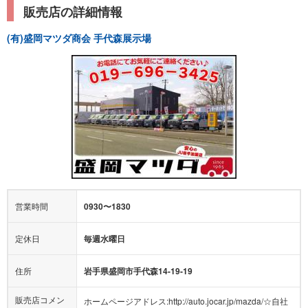
販売店の詳細情報
(有)盛岡マツダ商会 手代森展示場
営業時間
0930〜1830
定休日
毎週水曜日
住所
岩手県盛岡市手代森14-19-19
販売店コメン
ホームページアドレス:http://auto.jocar.jp/mazda/☆自社