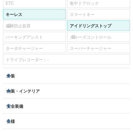
ETC
集中ドアロック
キーレス
スマートキー
盗難防止装置
アイドリングストップ
パーキングアシスト
クルーズコントロール
ターボチャージャー
スーパーチャージャー
ドライブレコーダー：
-
外装
LEDヘッドライト
フロントフォグランプ
内装・インテリア
アルミホイール：
-
3列シート
フルフラットシート
安全装備
スライドドア：
両側（手動）
ベンチシート
パワーシート
トラクションコントロール
仕様
サンルーフ/ガラスルーフ
本革シート
キャプテンシート
レーンキープアシスト
横滑り防止装置