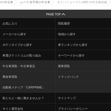
ヴの中古車
ムーヴ 岩手県の中古車
ダイハツ ムーヴ L 4WD の中古車詳細
PAGE TOP
お気に入り
閲覧履歴
メーカーから探す
地域から探す
ボディタイプから探す
車ランキングから探す
車選びドットコムの取り組み
キーワードから探す
中古車買取・中古車査定
廃車買取
事故車買取
トラックバンク
自動車メディア「CARPRIME」
私たちと一緒に働きませんか？
サイトマップ
サイト運営会社
プライバシーポリシー