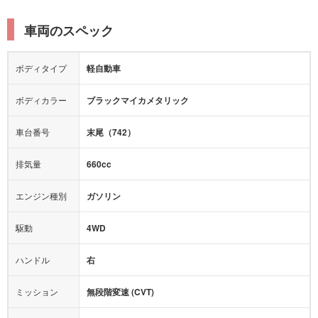
電動リアゲート
リフトアップ
寒冷地仕様
オットマン
ウォークスルー
衝突被害軽減プレーキ
衝突安全ボディー
ルーフレール
エアサスペンション
車両のスペック
シートヒーター
シートエアコン
障害物センサー
全周囲カメラ
エアロパーツ
ローダウン
カーナビ：
-
ボディタイプ
軽自動車
カメラ：
バック
全塗装済
テレビ：
-
エアバッグ：
4エアバッグ
ボディカラー
ブラックマイカメタリック
映像：
-
衝撃緩和ヘッドレスト
車台番号
末尾（742）
オーディオ：
-
モニター：
-
排気量
660cc
ミュージックプレイヤー接続可
ABS
サポカー
エンジン種別
ガソリン
後席モニター
1500W給電
アクセル踏み間違い（誤発進）防止装置
駆動
4WD
アダプティブクルーズコントロール
ハンドル
右
ヒルディセントコントロール
オートマチックハイビーム
ミッション
無段階変速 (CVT)