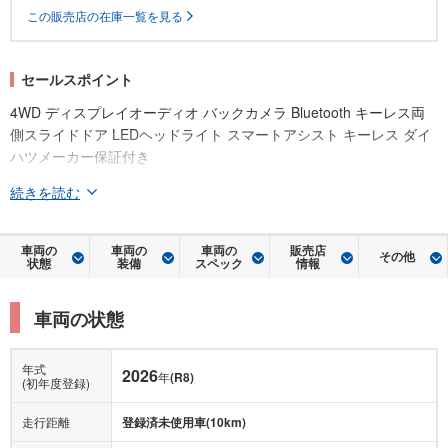
この販売店の在庫一覧を見る
セールスポイント
4WD ディスプレイオーディオ バックカメラ Bluetooth キーレス両
側スライドドア LEDヘッドライト スマートアシスト キーレス ダイ
ハツメーカー保証付き
続きを読む
車両の
車両の
車両の
販売店
その他
状態
装備
スペック
情報
車両の状態
年式
2026
年
(R8)
(初年度登録)
走行距離
登録済未使用車(10km)