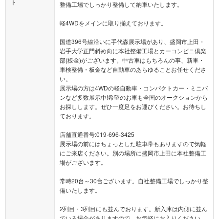
ト
整備工場でしっかり整備して納車いたします。
軽4WDをメインに取り揃えております。
国道396号線沿いに手代森展示場があり、盛岡市上田・
岩手大学正門斜め向に本社整備工場とカーコンビニ倶楽
部(板金)がございます。中古車はもちろんの事、新車・
車検整備・板金など自動車のあらゆることお任せくださ
い。
展示場の方は4WDの軽自動車・コンパクトカー・ミニバ
ンなど多数展示中!希望のお車も全国のオークションから
お探しします。ぜひ一度足をお運びください。お待ちし
ております。
店舗直通番号:019-696-3425
展示場の前にはちょっとした駐車帯もありますので気軽
にご来店ください。別の場所に盛岡市上田に本社整備工
場がございます。
常時20台～30台ございます。自社整備工場でしっかり整
備いたします。
2列目・3列目にも並んでおります。新入庫は内側に並ん
でいる場合がありますので、お気軽にお入りください。