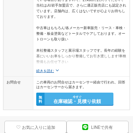
当社はJU岩手加盟店で、さらに適正販売店にも認定され
ています。店舗内は、広くはないですが心よりお待ちし
ております。
中古車はもちろん!各メーカー新車販売・リース・車検・
整備・板金塗装などトータルでケアしております。オー
トローンも取り扱い
本社整備スタッフと展示場スタッフです。長年の経験を
基にいいお車をしっかり整備してお引き渡しします!車検
整備もお任せ下さい
続きを読む
お問合せ
この車両のお問合せはカーセンサー経由で行われ、回答
はカーセンサーから届きます。
無
今すぐ
在庫確認・見積り依頼
料
お気に入りに追加
LINEで共有