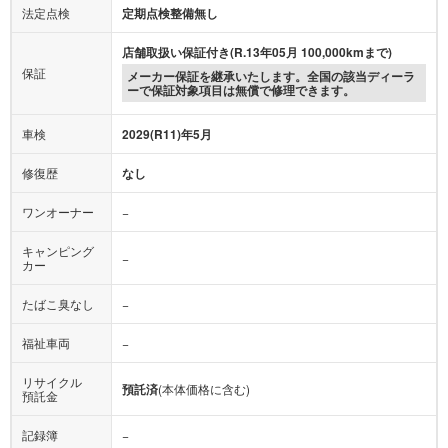
法定点検
定期点検整備無し
店舗取扱い保証付き(R.13年05月 100,000kmまで)
保証
メーカー保証を継承いたします。全国の該当ディーラ
ーで保証対象項目は無償で修理できます。
車検
2029(R11)年5月
修復歴
なし
ワンオーナー
−
キャンピング
−
カー
たばこ臭なし
−
福祉車両
−
リサイクル
預託済
(本体価格に含む)
預託金
記録簿
−