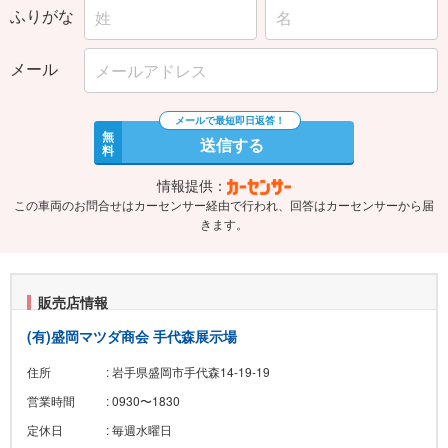
ふりがな
メール
無
送信する
料
情報提供：
この車両のお問合せはカーセンサー経由で行われ、回答はカーセンサーから届
きます。
販売店情報
(有)盛岡マツダ商会 手代森展示場
住所
: 岩手県盛岡市手代森14-19-19
営業時間
: 0930〜1830
定休日
: 毎週水曜日