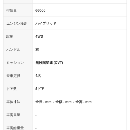
オーディオ：
CD
モニター：
-
排気量
660cc
ミュージックプレイヤー接続可
ABS
サポカー
エンジン種別
ハイブリッド
後席モニター
1500W給電
アクセル踏み間違い（誤発進）防止装置
駆動
4WD
アダプティブクルーズコントロール
ハンドル
右
ヒルディセントコントロール
オートマチックハイビーム
ミッション
無段階変速 (CVT)
乗車定員
4名
ドア数
5ドア
車体寸法
全長 - mm × 全幅 - mm × 全高 - mm
車両重量
-
車両総重量
-