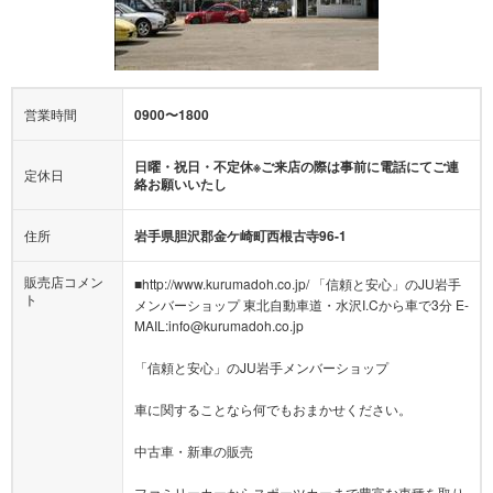
営業時間
0900〜1800
日曜・祝日・不定休※ご来店の際は事前に電話にてご連
定休日
絡お願いいたし
住所
岩手県胆沢郡金ケ崎町西根古寺96-1
販売店コメン
■http://www.kurumadoh.co.jp/ 「信頼と安心」のJU岩手
ト
メンバーショップ 東北自動車道・水沢I.Cから車で3分 E-
MAIL:info@kurumadoh.co.jp
「信頼と安心」のJU岩手メンバーショップ
車に関することなら何でもおまかせください。
中古車・新車の販売
ファミリーカーからスポーツカーまで豊富な車種を取り