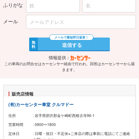
ふりがな
メール
無
送信する
料
情報提供：
この車両のお問合せはカーセンサー経由で行われ、回答はカーセンサーから届
きます。
販売店情報
(有)カーセンター車堂 クルマドー
住所
: 岩手県胆沢郡金ケ崎町西根古寺96-1
営業時間
: 0900〜1800
定休日
: 日曜・祝日・不定休※ご来店の際は事前に電話にてご連絡