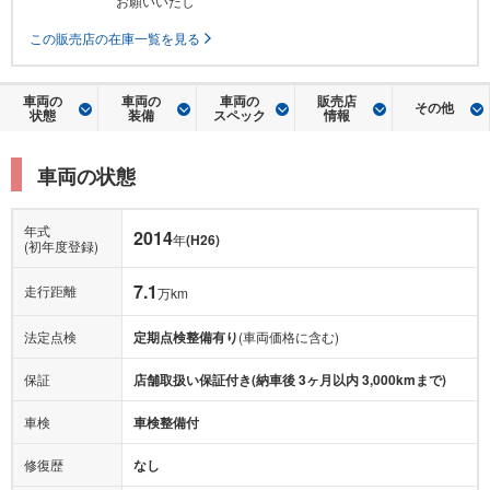
お願いいたし
この販売店の在庫一覧を見る
車両の
車両の
車両の
販売店
その他
状態
装備
スペック
情報
車両の状態
年式
2014
年
(H26)
(初年度登録)
7.1
走行距離
万km
法定点検
定期点検整備有り
(車両価格に含む)
保証
店舗取扱い保証付き(納車後 3ヶ月以内 3,000kmまで)
車検
車検整備付
修復歴
なし