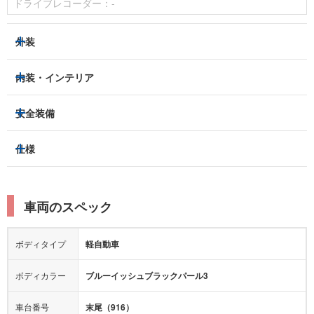
ドライブレコーダー：
-
外装
ヘッドライト
フロントフォグランプ
内装・インテリア
アルミホイール：
あり
3列シート
フルフラットシート
安全装備
スライドドア：
-
ベンチシート
パワーシート
トラクションコントロール
仕様
サンルーフ/ガラスルーフ
本革シート
キャプテンシート
レーンキープアシスト
横滑り防止装置
電動リアゲート
リフトアップ
寒冷地仕様
オットマン
ウォークスルー
衝突被害軽減プレーキ
衝突安全ボディー
ルーフレール
エアサスペンション
車両のスペック
シートヒーター
シートエアコン
障害物センサー
全周囲カメラ
エアロパーツ
ローダウン
カーナビ：
-
ボディタイプ
軽自動車
カメラ：
-
全塗装済
テレビ：
-
エアバッグ：
ダブルエアバッグ
ボディカラー
ブルーイッシュブラックパール3
映像：
-
衝撃緩和ヘッドレスト
車台番号
末尾（916）