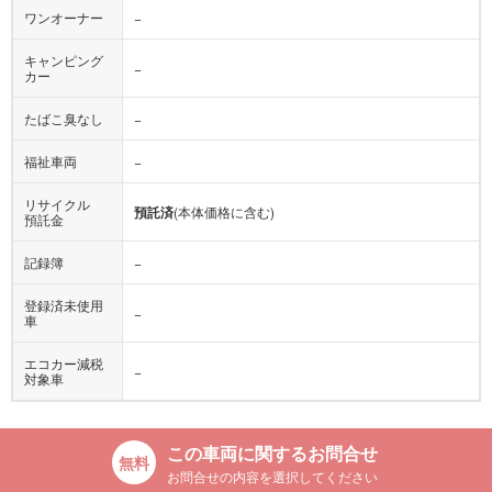
ワンオーナー
−
キャンピング
−
カー
たばこ臭なし
−
福祉車両
−
リサイクル
預託済
(本体価格に含む)
預託金
記録簿
−
登録済未使用
−
車
エコカー減税
−
対象車
この車両に関するお問合せ
お問合せの内容を選択してください