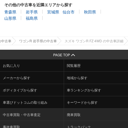
その他の中古車を近隣エリアから探す
青森県
岩手県
宮城県
仙台市
秋田県
山形県
福島県
の中古車
ワゴンR 岩手県の中古車
スズキ ワゴンR FZ 4WD の中古車詳細
PAGE TOP
お気に入り
閲覧履歴
メーカーから探す
地域から探す
ボディタイプから探す
車ランキングから探す
車選びドットコムの取り組み
キーワードから探す
中古車買取・中古車査定
廃車買取
事故車買取
トラックバンク