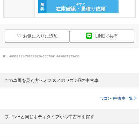
無
今すぐ
在庫確認・見積り依頼
料
お気に入りに追加
LINEで共有
ID：40008191-7882798:043507001-AU6677278435
この車両を見た方へオススメのワゴンRの中古車
ワゴンR中古車一覧
ワゴンRと同じボティタイプから中古車を探す