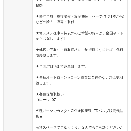
提携
★修理全般・車検整備・板金塗装・パーツ(ネジ1本から)
などの輸入・販売・取付
★オススメ在庫車輌以外のご希望のお車は、全国ネット
からお探しします!!
★他店で下取り・買取価格にご納得頂けなければ、代行
販売致します。
★全国ご自宅まで納車致します。
★各種オートローン ※ローン審査に自信のない方は要相
談します。
★各種保険取扱い
ガレージ107
各種パーツでカスタムOK!!★国産製LEDバルブ販売代理
店★
商談スペースでごゆっくり、なんでもご相談ください♪