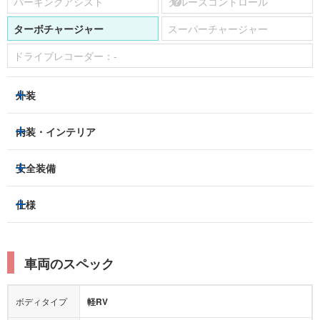
パーキングアシスト
クルーズコントロール
ターボチャージャー
スーパーチャージャー
ドライブレコーダー：
-
外装
LEDヘッドライト
フロントフォグランプ
内装・インテリア
アルミホイール：
あり
3列シート
フルフラットシート
安全装備
スライドドア：
-
ベンチシート
パワーシート
トラクションコントロール
仕様
サンルーフ/ガラスルーフ
本革シート
キャプテンシート
レーンキープアシスト
横滑り防止装置
電動リアゲート
リフトアップ
寒冷地仕様
オットマン
ウォークスルー
衝突被害軽減プレーキ
衝突安全ボディー
ルーフレール
エアサスペンション
車両のスペック
シートヒーター
シートエアコン
障害物センサー
全周囲カメラ
エアロパーツ
ローダウン
カーナビ：
-
ボディタイプ
軽RV
カメラ：
-
全塗装済