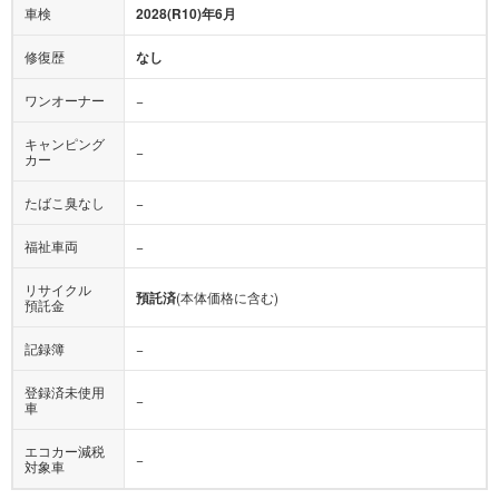
車検
2028(R10)年6月
修復歴
なし
ワンオーナー
−
キャンピング
−
カー
たばこ臭なし
−
福祉車両
−
リサイクル
預託済
(本体価格に含む)
預託金
記録簿
−
登録済未使用
−
車
エコカー減税
−
対象車