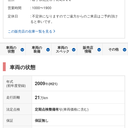
営業時間
: 1000〜1900
定休日
: 不定休になりますのでご遠方からのご来店はご予約頂け
ると幸いです。
この販売店の在庫一覧を見る
車両の
車両の
車両の
販売店
その他
状態
装備
スペック
情報
車両の状態
年式
2009
年
(H21)
(初年度登録)
21
走行距離
万km
法定点検
定期点検整備有り
(車両価格に含む)
保証
保証無し