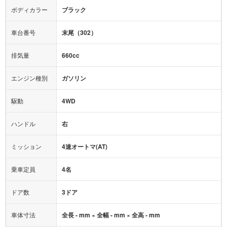
テレビ：
-
エアバッグ：
ダブルエアバッグ
ボディカラー
ブラック
映像：
-
衝撃緩和ヘッドレスト
車台番号
末尾（302）
オーディオ：
-
モニター：
-
排気量
660cc
ミュージックプレイヤー接続可
ABS
サポカー
エンジン種別
ガソリン
後席モニター
1500W給電
アクセル踏み間違い（誤発進）防止装置
駆動
4WD
アダプティブクルーズコントロール
ハンドル
右
ヒルディセントコントロール
オートマチックハイビーム
ミッション
4速オートマ(AT)
乗車定員
4名
ドア数
3ドア
車体寸法
全長 - mm × 全幅 - mm × 全高 - mm