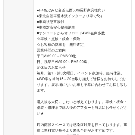
●R4あぶみだ交差点西50m長野家具様向い
●東北自動車道水沢インターより車で5分
■車両状態書添付
■車検対応安心整備納車
■オンロードからオフロード4WD在庫多数
☆車検・点検・鈑金・保険
☆お客様の愛車を「無料査定」
営業時間のご案内
平日AM9:00～PM6:00迄
日、祝祭日AM9:00～PM5:00迄。
定休日のお知らせ
毎月、第1・第3火曜日。イベント参加時、臨時休業。
4WD車を常時15～20台取り揃えて皆様をお待ちしてお
ります。展示場にないお車も予算に合わせてお探し致し
ます。
購入後も大切にしたいと考えております。車検・板金・
塗装・修理まで購入後のアフターも当店にお任せくださ
い★
店内商談スペースでは感染症対策を行っております。事
前に無料電話番号より来店予約がおすすめです。