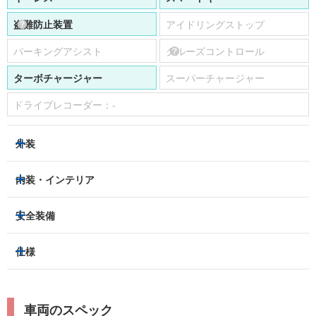
盗難防止装置
アイドリングストップ
パーキングアシスト
クルーズコントロール
ターボチャージャー
スーパーチャージャー
ドライブレコーダー：
-
外装
HIDヘッドライト
フロントフォグランプ
内装・インテリア
アルミホイール：
あり
3列シート
フルフラットシート
安全装備
スライドドア：
-
ベンチシート
パワーシート
トラクションコントロール
仕様
サンルーフ/ガラスルーフ
本革シート
キャプテンシート
レーンキープアシスト
横滑り防止装置
電動リアゲート
リフトアップ
寒冷地仕様
オットマン
ウォークスルー
衝突被害軽減プレーキ
衝突安全ボディー
ルーフレール
エアサスペンション
車両のスペック