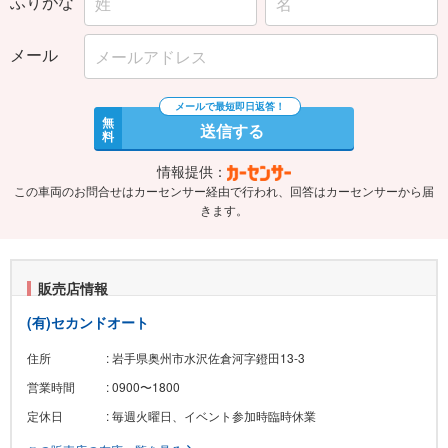
ふりがな
メール
無
送信する
料
情報提供：
この車両のお問合せはカーセンサー経由で行われ、回答はカーセンサーから届
きます。
販売店情報
(有)セカンドオート
住所
: 岩手県奥州市水沢佐倉河字鐙田13-3
営業時間
: 0900〜1800
定休日
: 毎週火曜日、イベント参加時臨時休業