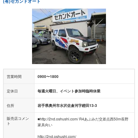
(有)セカンドオート
営業時間
0900〜1800
定休日
毎週火曜日、イベント参加時臨時休業
住所
岩手県奥州市水沢佐倉河字鐙田13-3
販売店コメン
■http://2nd.oshushi.com/ R4あぶみだ交差点西50m長野
ト
家具向い
http://2nd.oshushi.com/