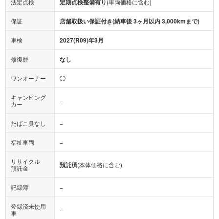
法定点検
定期点検整備有り
(車両価格に含む)
保証
店舗取扱い保証付き(納車後 3ヶ月以内 3,000kmまで)
車検
2027(R09)年3月
修復歴
なし
ワンオーナー
◯
キャンピング
−
カー
たばこ臭なし
−
福祉車両
−
リサイクル
預託済
(本体価格に含む)
預託金
記録簿
−
登録済未使用
−
車