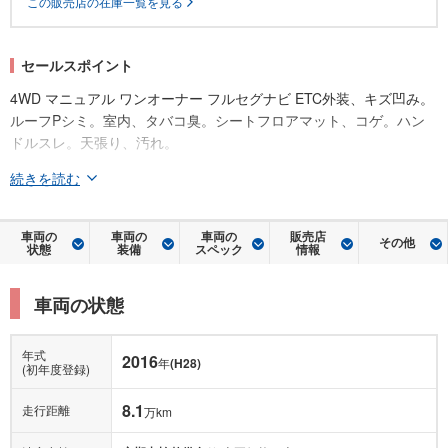
この販売店の在庫一覧を見る
セールスポイント
4WD マニュアル ワンオーナー フルセグナビ ETC外装、キズ凹み。
ルーフPシミ。室内、タバコ臭。シートフロアマット、コゲ。ハン
ドルスレ。天張り、汚れ。
続きを読む
車両の
車両の
車両の
販売店
その他
状態
装備
スペック
情報
車両の状態
年式
2016
年
(H28)
(初年度登録)
8.1
走行距離
万km