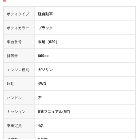
シートヒーター
シートエアコン
障害物センサー
全周囲カメラ
エアロパーツ
ローダウン
カーナビ：
メモリーナビ他
ボディタイプ
軽自動車
カメラ：
-
全塗装済
テレビ：
フルセグ
エアバッグ：
ダブルエアバッグ
ボディカラー
ブラック
映像：
-
衝撃緩和ヘッドレスト
車台番号
末尾（629）
オーディオ：
-
モニター：
-
排気量
660cc
ミュージックプレイヤー接続可
ABS
サポカー
エンジン種別
ガソリン
後席モニター
1500W給電
アクセル踏み間違い（誤発進）防止装置
駆動
4WD
アダプティブクルーズコントロール
ハンドル
右
ヒルディセントコントロール
オートマチックハイビーム
ミッション
5速マニュアル(MT)
乗車定員
4名