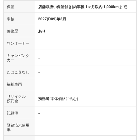
保証
店舗取扱い保証付き(納車後 1ヶ月以内 1,000kmまで)
車検
2027(R09)年3月
修復歴
あり
ワンオーナー
−
キャンピング
−
カー
たばこ臭なし
−
福祉車両
−
リサイクル
預託済
(本体価格に含む)
預託金
記録簿
−
登録済未使用
−
車