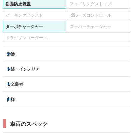
盗難防止装置
アイドリングストップ
パーキングアシスト
クルーズコントロール
ターボチャージャー
スーパーチャージャー
ドライブレコーダー：
-
外装
HIDヘッドライト
フロントフォグランプ
内装・インテリア
アルミホイール：
あり
3列シート
フルフラットシート
安全装備
スライドドア：
-
ベンチシート
パワーシート
トラクションコントロール
仕様
サンルーフ/ガラスルーフ
本革シート
キャプテンシート
レーンキープアシスト
横滑り防止装置
電動リアゲート
リフトアップ
寒冷地仕様
オットマン
ウォークスルー
衝突被害軽減プレーキ
衝突安全ボディー
ルーフレール
エアサスペンション
車両のスペック
シートヒーター
シートエアコン
障害物センサー
全周囲カメラ