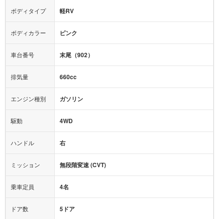
エアロパーツ
ローダウン
カーナビ：
メモリーナビ他
ボディタイプ
軽RV
カメラ：
バック
全塗装済
テレビ：
フルセグ
エアバッグ：
ダブルエアバッグ
ボディカラー
ピンク
映像：
-
衝撃緩和ヘッドレスト
車台番号
末尾（902）
オーディオ：
-
モニター：
-
排気量
660cc
ミュージックプレイヤー接続可
ABS
サポカー
エンジン種別
ガソリン
後席モニター
1500W給電
アクセル踏み間違い（誤発進）防止装置
駆動
4WD
アダプティブクルーズコントロール
ハンドル
右
ヒルディセントコントロール
オートマチックハイビーム
ミッション
無段階変速 (CVT)
乗車定員
4名
ドア数
5ドア