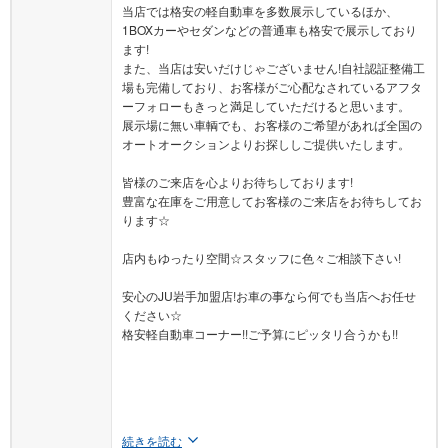
当店では格安の軽自動車を多数展示しているほか、
1BOXカーやセダンなどの普通車も格安で展示しており
ます!
また、当店は安いだけじゃございません!自社認証整備工
場も完備しており、お客様がご心配なされているアフタ
ーフォローもきっと満足していただけると思います。
展示場に無い車輌でも、お客様のご希望があれば全国の
オートオークションよりお探ししご提供いたします。
皆様のご来店を心よりお待ちしております!
豊富な在庫をご用意してお客様のご来店をお待ちしてお
ります☆
店内もゆったり空間☆スタッフに色々ご相談下さい!
安心のJU岩手加盟店!お車の事なら何でも当店へお任せ
ください☆
格安軽自動車コーナー!!ご予算にピッタリ合うかも!!
続きを読む