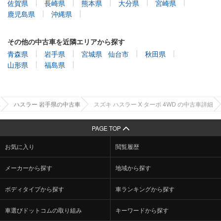
佐賀県
長崎県
熊本県
大分県
宮崎県
鹿児島県
沖縄県
その他の中古車を近隣エリアから探す
青森県
岩手県
宮城県
仙台市
秋田県
山形県
福島県
車
ハスラー 岩手県の中古車
スズキ ハスラー X ターボ 4WD の中古車詳細
PAGE TOP
お気に入り
閲覧履歴
メーカーから探す
地域から探す
ボディタイプから探す
車ランキングから探す
車選びドットコムの取り組み
キーワードから探す