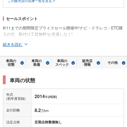
この販売店の在庫一覧を見る
セールスポイント
8/11までの期間限定プライスセール開催中!ナビ・ドラレコ・ETC購
入の方、取付け工賃無料!お見逃しなく!
続きを読む
車両の
車両の
車両の
販売店
その他
状態
装備
スペック
情報
車両の状態
年式
2014
年
(H26)
(初年度登録)
8.2
走行距離
万km
法定点検
定期点検整備無し