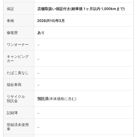
保証
店舗取扱い保証付き(納車後 1ヶ月以内 1,000kmまで)
車検
2028(R10)年3月
修復歴
あり
ワンオーナー
−
キャンピング
−
カー
たばこ臭なし
−
福祉車両
−
リサイクル
預託済
(本体価格に含む)
預託金
記録簿
−
登録済未使用
−
車