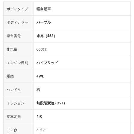
エアロパーツ
ローダウン
カーナビ：
-
ボディタイプ
軽自動車
カメラ：
サイド
バック
全塗装済
テレビ：
-
エアバッグ：
4エアバッグ
ボディカラー
パープル
映像：
DVD
衝撃緩和ヘッドレスト
車台番号
末尾（453）
オーディオ：
CD
モニター：
-
排気量
660cc
ミュージックプレイヤー接続可
ABS
サポカー
エンジン種別
ハイブリッド
後席モニター
1500W給電
アクセル踏み間違い（誤発進）防止装置
駆動
4WD
アダプティブクルーズコントロール
ハンドル
右
ヒルディセントコントロール
オートマチックハイビーム
ミッション
無段階変速 (CVT)
乗車定員
4名
ドア数
5ドア