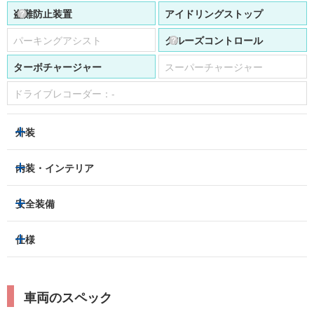
盗難防止装置
アイドリングストップ
パーキングアシスト
クルーズコントロール
ターボチャージャー
スーパーチャージャー
ドライブレコーダー：
-
外装
LEDヘッドライト
フロントフォグランプ
内装・インテリア
アルミホイール：
あり
3列シート
フルフラットシート
安全装備
スライドドア：
両側（電動）
ベンチシート
パワーシート
トラクションコントロール
仕様
サンルーフ/ガラスルーフ
本革シート
キャプテンシート
レーンキープアシスト
横滑り防止装置
電動リアゲート
リフトアップ
寒冷地仕様
オットマン
ウォークスルー
衝突被害軽減プレーキ
衝突安全ボディー
ルーフレール
エアサスペンション
車両のスペック
シートヒーター
シートエアコン
障害物センサー
全周囲カメラ