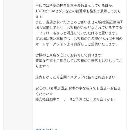
当店では格安の軽自動車を多数展示しているほか、
1BOXカーやセダンなどの普通車も格安で展示しており
ます!
また、当店は安いだけじゃございません!自社認証整備工
場も完備しており、お客様がご心配なされているアフタ
ーフォローもきっと満足していただけると思います。
展示場に無い車輌でも、お客様のご希望があれば全国の
オートオークションよりお探ししご提供いたします。
皆様のご来店を心よりお待ちしております!
豊富な在庫をご用意してお客様のご来店をお待ちしてお
ります☆
店内もゆったり空間☆スタッフに色々ご相談下さい!
安心のJU岩手加盟店!お車の事なら何でも当店へお任せ
ください☆
格安軽自動車コーナー!!ご予算にピッタリ合うかも!!
続きを読む