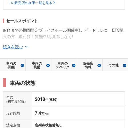
この販売店の在庫一覧を見る
セールスポイント
8/11までの期間限定プライスセール開催中!ナビ・ドラレコ・ETC購
入の方、取付け工賃無料!お見逃しなく!
続きを読む
車両の
車両の
車両の
販売店
その他
状態
装備
スペック
情報
車両の状態
年式
2018
年
(H30)
(初年度登録)
7.4
走行距離
万km
法定点検
定期点検整備無し