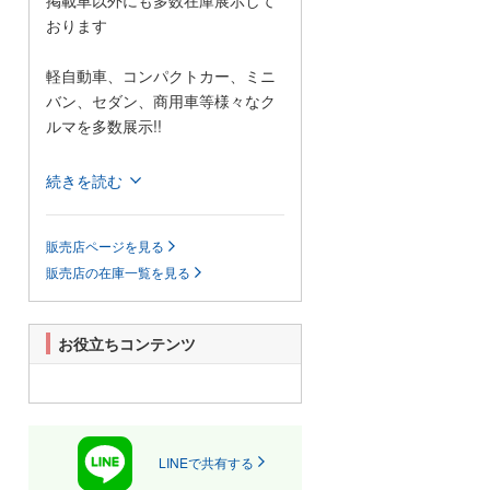
掲載車以外にも多数在庫展示して
おります
軽自動車、コンパクトカー、ミニ
バン、セダン、商用車等様々なク
ルマを多数展示!!
当店では格安の軽自動車を多数展
続きを読む
示しているほか、1BOXカーやセダ
ンなどの普通車も格安で展示して
販売店ページを見る
おります!
販売店の在庫一覧を見る
また、当店は安いだけじゃござい
ません!自社認証整備工場も完備し
ており、お客様がご心配なされて
お役立ちコンテンツ
いるアフターフォローもきっと満
足していただけると思います。
展示場に無い車輌でも、お客様の
ご希望があれば全国のオートオー
クションよりお探ししご提供いた
LINEで共有する
します。