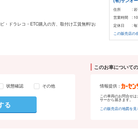
(有)サンオ
住所
: 
営業時間
: 
ナビ・ドラレコ・ETC購入の方、取付け工賃無料!お
定休日
: 
この販売店の
このお車について
状態確認
その他
情報提供：
この車両のお問合せは
サーから届きます。
する
この販売店の地図を見