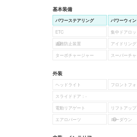
基本装備
パワーステアリング
パワーウィン
ETC
集中ドアロッ
盗難防止装置
アイドリング
ターボチャージャー
スーパーチャ
外装
ヘッドライト
フロントフォ
スライドドア：
-
電動リアゲート
リフトアップ
エアロパーツ
ローダウン