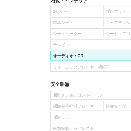
内装・インテリア
3列シート
フルフラット
本革シート
キャプテンシ
シートヒーター
シートエアコ
テレビ：
-
オーディオ：
CD
ミュージックプレイヤー接続可
安全装備
トラクションコントロール
衝突被害軽減プレーキ
衝突安全ボデ
カメラ：
-
衝撃緩和ヘッドレスト