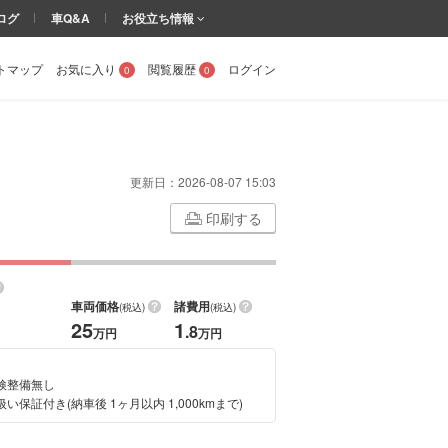
ログ
車Q&A
お役立ち情報
トマップ
お気に入り
閲覧履歴
ログイン
0
0
更新日：
2026-08-07 15:03
印刷する
車両価格
諸費用
(税込)
(税込)
25
1
.8
万円
万円
検整備無し
い保証付き(納車後 1ヶ月以内 1,000kmまで)