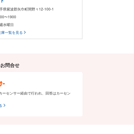
ート
岩手県紫波郡矢巾町間野々12-100-1
1000〜1900
毎週水曜日
在庫一覧を見る
のお問合せ
カーセンサー経由で行われ、回答はカーセン
る