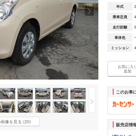
年式
乗車定員
走行距離
車体色
ミッション
お気に入
追加
このお車
画像を見る (20)
販売店情