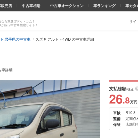
車販売店
中古車相場
中古車オークション
車ランキング
車カタ
サイ
報なら車選びドットコム！
車が揃う中古車検索サイト！
ト 岩手県の中古車
スズキ アルト F 4WD の中古車詳細
中古車詳細
支払総額
(税込)
26
.8
万円
R10.8
車検
次の
定期点
整備
画像
店舗取扱
保証