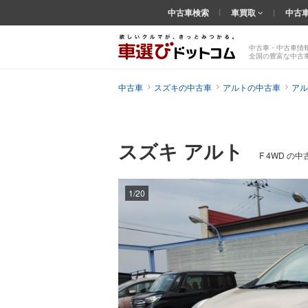
中古車検索
車買取
中古
中古車・中古車情
全国の豊富な中古
中古車
スズキの中古車
アルトの中古車
アル
スズキ アルト
F 4WD の
1/20
前の
画像