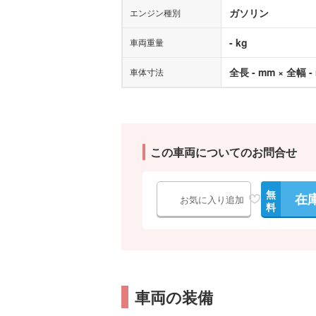
ガソリン
エンジン種別
- kg
車両重量
全長 - mm × 全幅 -
車体寸法
この車両についてのお問合せ
無
在
お気に入り追加
料
車両の装備