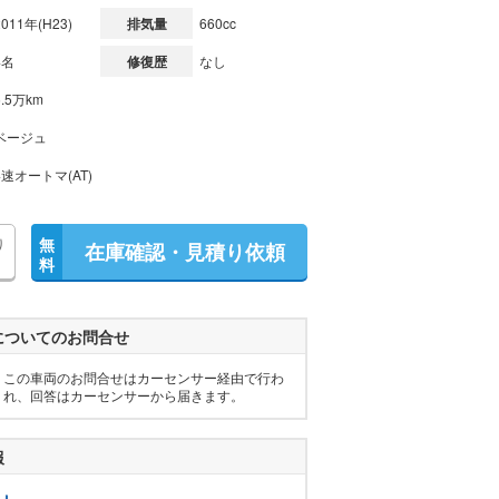
2011年(H23)
排気量
660cc
4名
修復歴
なし
5.5万km
ベージュ
4速オートマ(AT)
り
無
在庫確認・見積り依頼
料
についてのお問合せ
この車両のお問合せはカーセンサー経由で行わ
れ、回答はカーセンサーから届きます。
報