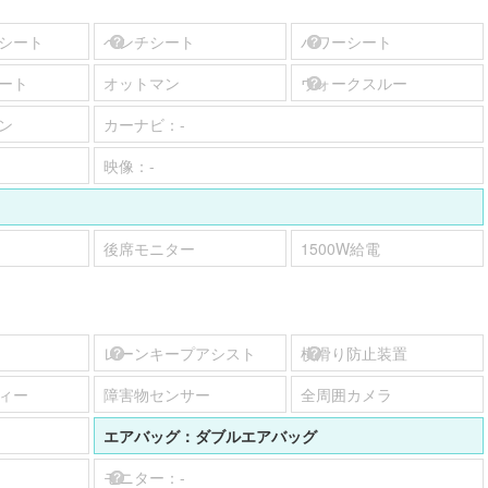
シート
ベンチシート
パワーシート
ート
オットマン
ウォークスルー
ン
カーナビ：
-
映像：
-
後席モニター
1500W給電
レーンキープアシスト
横滑り防止装置
ィー
障害物センサー
全周囲カメラ
エアバッグ：
ダブルエアバッグ
モニター：
-