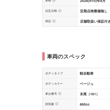
車検
2028(R10)年8月
法定点検
定期点検整備無し
保証
店舗取扱い保証付き(
車両のスペック
軽自動車
ボディタイプ
ベージュ
ボディカラー
車台番号
末尾（161）
排気量
660cc