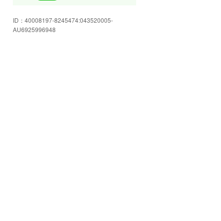
皆様のご来店を心よりお待ちして
ID：
40008197-8245474:043520005-
おります!
AU6925996948
豊富な在庫をご用意してお客様の
ご来店をお待ちしております☆
店内もゆったり空間☆スタッフに
色々ご相談下さい!
安心のJU岩手加盟店!お車の事なら
何でも当店へお任せください☆
格安軽自動車コーナー!!ご予算にピ
ッタリ合うかも!!