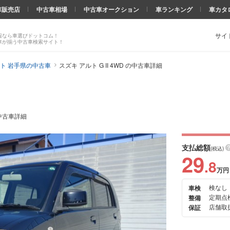
車販売店
中古車相場
中古車オークション
車ランキング
車カタ
サイ
報なら車選びドットコム！
車が揃う中古車検索サイト！
ト 岩手県の中古車
スズキ アルト G II 4WD の中古車詳細
 の中古車詳細
支払総額
(税込)
29
.8
万円
検なし
車検
次の
定期点
整備
画像
店舗取扱
保証