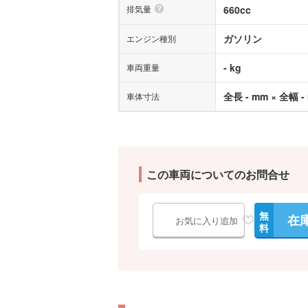
排気量
660cc
ガソリン
エンジン種別
- kg
車両重量
全長 - mm × 全幅 -
車体寸法
この車両についてのお問合せ
無
在
お気に入り追加
料