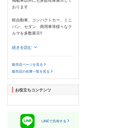
掲載車以外にも多数在庫展示して
おります
軽自動車、コンパクトカー、ミニ
バン、セダン、商用車等様々なク
ルマを多数展示!!
当店では格安の軽自動車を多数展
続きを読む
示しているほか、1BOXカーやセダ
ンなどの普通車も格安で展示して
販売店ページを見る
おります!
販売店の在庫一覧を見る
また、当店は安いだけじゃござい
ません!自社認証整備工場も完備し
ており、お客様がご心配なされて
お役立ちコンテンツ
いるアフターフォローもきっと満
足していただけると思います。
展示場に無い車輌でも、お客様の
ご希望があれば全国のオートオー
クションよりお探ししご提供いた
LINEで共有する
します。