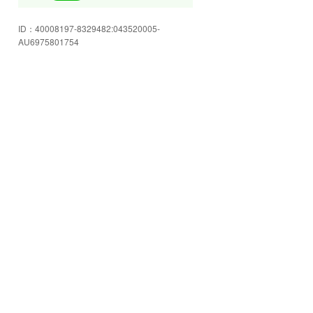
皆様のご来店を心よりお待ちして
ID：
40008197-8329482:043520005-
おります!
AU6975801754
豊富な在庫をご用意してお客様の
ご来店をお待ちしております☆
店内もゆったり空間☆スタッフに
色々ご相談下さい!
安心のJU岩手加盟店!お車の事なら
何でも当店へお任せください☆
格安軽自動車コーナー!!ご予算にピ
ッタリ合うかも!!