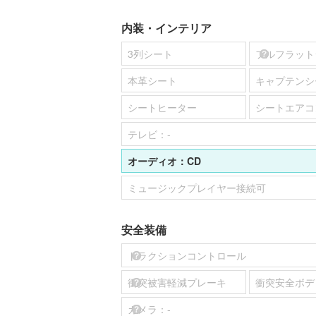
内装・インテリア
3列シート
フルフラット
本革シート
キャプテンシ
シートヒーター
シートエアコ
テレビ：
-
オーディオ：
CD
ミュージックプレイヤー接続可
安全装備
トラクションコントロール
衝突被害軽減プレーキ
衝突安全ボデ
カメラ：
-