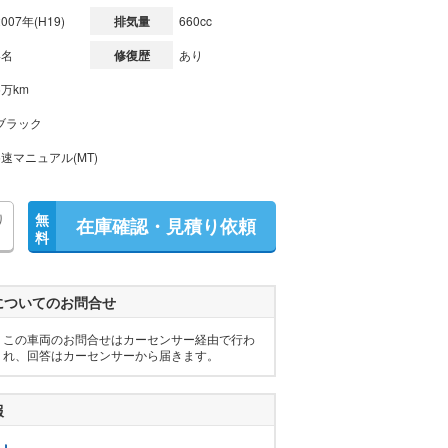
2007年(H19)
排気量
660cc
4名
修復歴
あり
6万km
ブラック
5速マニュアル(MT)
り
無
在庫確認・見積り依頼
料
についてのお問合せ
この車両のお問合せはカーセンサー経由で行わ
れ、回答はカーセンサーから届きます。
報