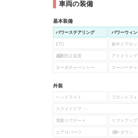
車両の装備
基本装備
パワーステアリング
パワーウィン
ETC
集中ドアロッ
盗難防止装置
アイドリング
ターボチャージャー
スーパーチャ
外装
ヘッドライト
フロントフォ
スライドドア：
-
電動リアゲート
リフトアップ
エアロパーツ
ローダウン