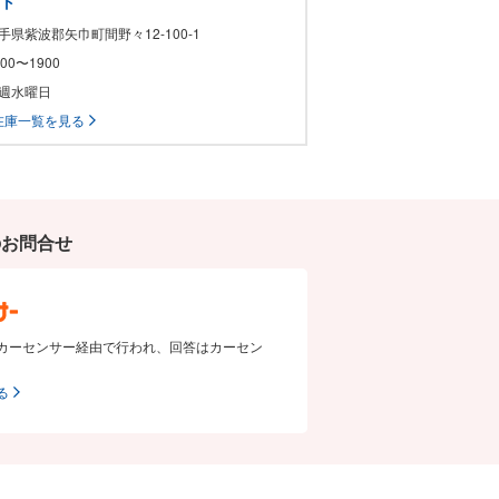
ート
岩手県紫波郡矢巾町間野々12-100-1
1000〜1900
毎週水曜日
在庫一覧を見る
のお問合せ
カーセンサー経由で行われ、回答はカーセン
る