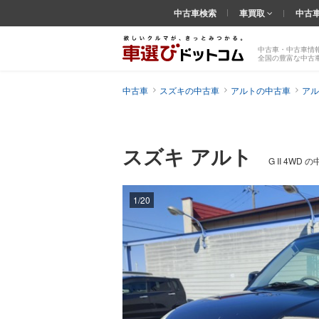
中古車検索
車買取
中古
中古車・中古車情
全国の豊富な中古
中古車
スズキの中古車
アルトの中古車
アル
スズキ アルト
G II 4WD
1/20
前の
画像