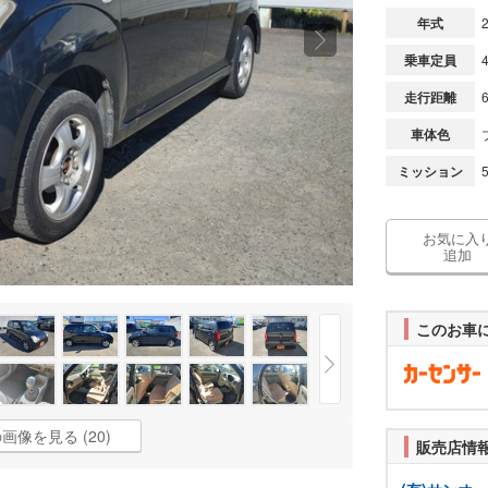
年式
乗車定員
走行距離
車体色
ミッション
お気に入
追加
このお車
画像を見る (20)
販売店情