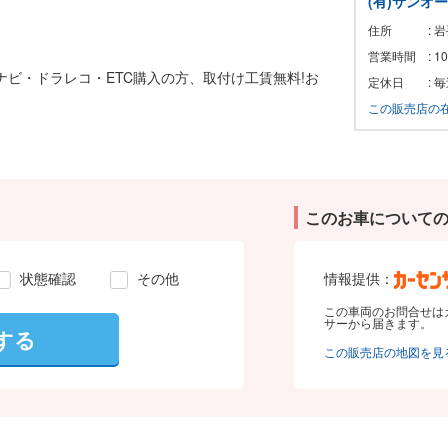
(有)サンオ
住所
: 
営業時間
: 
!ナビ・ドラレコ・ETC購入の方、取付け工賃無料!お
定休日
: 
この販売店の
このお車について
状態確認
その他
情報提供：
この車両のお問合せは
サーから届きます。
する
この販売店の地図を見