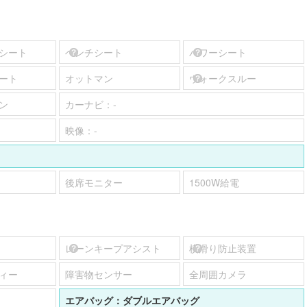
シート
ベンチシート
パワーシート
ート
オットマン
ウォークスルー
ン
カーナビ：
-
映像：
-
後席モニター
1500W給電
レーンキープアシスト
横滑り防止装置
ィー
障害物センサー
全周囲カメラ
エアバッグ：
ダブルエアバッグ