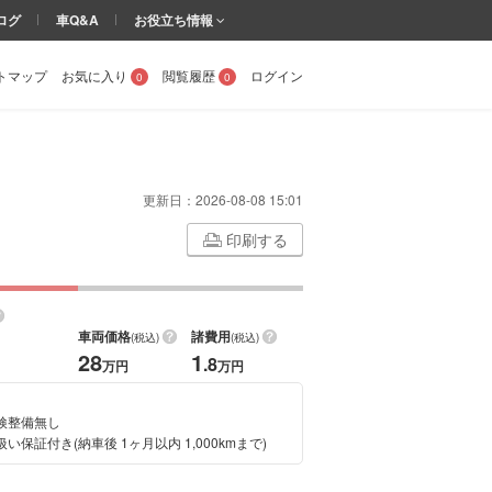
ログ
車Q&A
お役立ち情報
トマップ
お気に入り
閲覧履歴
ログイン
0
0
更新日：
2026-08-08 15:01
印刷する
車両価格
諸費用
(税込)
(税込)
28
1
.8
万円
万円
検整備無し
い保証付き(納車後 1ヶ月以内 1,000kmまで)