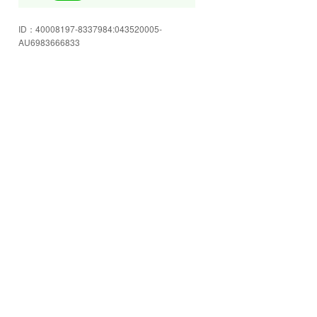
皆様のご来店を心よりお待ちして
ID：
40008197-8337984:043520005-
おります!
AU6983666833
豊富な在庫をご用意してお客様の
ご来店をお待ちしております☆
店内もゆったり空間☆スタッフに
色々ご相談下さい!
安心のJU岩手加盟店!お車の事なら
何でも当店へお任せください☆
格安軽自動車コーナー!!ご予算にピ
ッタリ合うかも!!