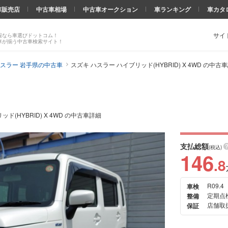
車販売店
中古車相場
中古車オークション
車ランキング
車カタ
サイ
報なら車選びドットコム！
車が揃う中古車検索サイト！
スラー 岩手県の中古車
スズキ ハスラー ハイブリッド(HYBRID) X 4WD の中古
ッド(HYBRID) X 4WD の中古車詳細
支払総額
(税込)
146
.8
R09.4
車検
次の
定期点
整備
画像
店舗取扱
保証