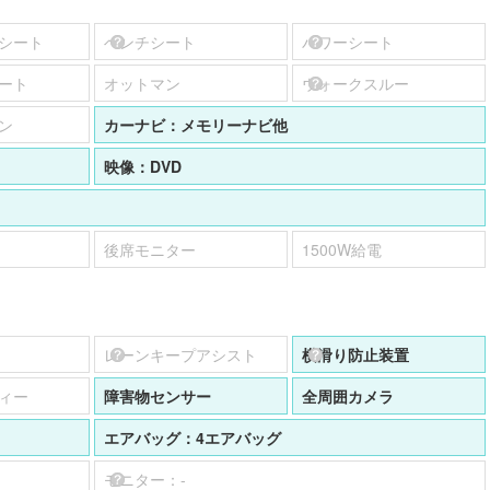
シート
ベンチシート
パワーシート
ート
オットマン
ウォークスルー
ン
カーナビ：
メモリーナビ他
映像：
DVD
後席モニター
1500W給電
レーンキープアシスト
横滑り防止装置
ィー
障害物センサー
全周囲カメラ
エアバッグ：
4エアバッグ
モニター：
-