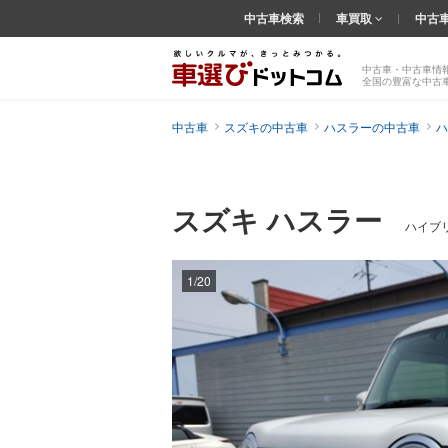
中古車検索
車買取
中古
中古車・中古車情
全国の豊富な中古
中古車
スズキの中古車
ハスラーの中古車
ハ
スズキ ハスラー
ハイブリ
1/20
前の
画像