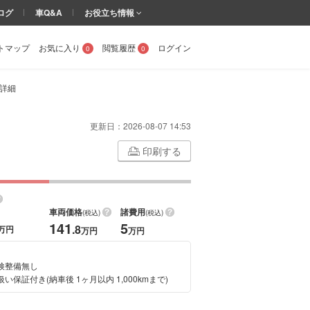
ログ
車Q&A
お役立ち情報
トマップ
お気に入り
閲覧履歴
ログイン
0
0
車詳細
更新日：
2026-08-07 14:53
印刷する
車両価格
諸費用
(税込)
(税込)
141
5
.8
万円
万円
万円
検整備無し
い保証付き(納車後 1ヶ月以内 1,000kmまで)