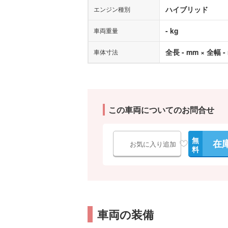
ハイブリッド
エンジン種別
- kg
車両重量
全長 - mm × 全幅 -
車体寸法
この車両についてのお問合せ
無
在
お気に入り追加
料
車両の装備