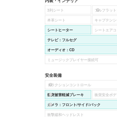
内装・インテリア
3列シート
フルフラット
本革シート
キャプテンシ
シートヒーター
シートエアコ
テレビ：
フルセグ
オーディオ：
CD
ミュージックプレイヤー接続可
安全装備
トラクションコントロール
衝突被害軽減プレーキ
衝突安全ボデ
カメラ：
フロント
サイド
バック
衝撃緩和ヘッドレスト