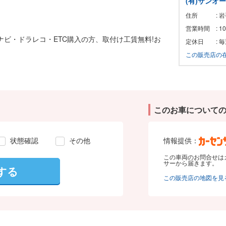
(有)サンオ
住所
: 
営業時間
: 
!ナビ・ドラレコ・ETC購入の方、取付け工賃無料!お
定休日
: 
この販売店の
このお車について
状態確認
その他
情報提供：
この車両のお問合せは
サーから届きます。
する
この販売店の地図を見