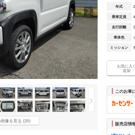
年式
乗車定員
走行距離
車体色
ミッション
お気に入
追加
このお車
画像を見る (20)
販売店情