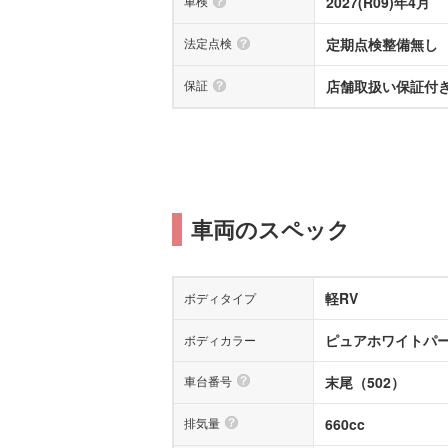
車検
2027(R09)年4月
法定点検
定期点検整備無し
保証
店舗取扱い保証付き(
車両のスペック
軽RV
ボディタイプ
ピュアホワイトパ
ボディカラー
車台番号
末尾（502）
排気量
660cc