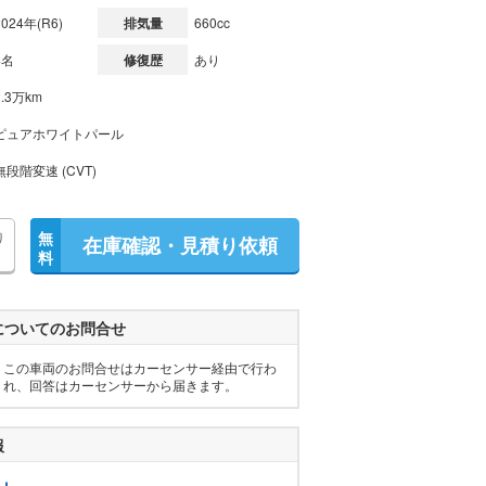
2024年(R6)
排気量
660cc
4名
修復歴
あり
2.3万km
ピュアホワイトパール
無段階変速 (CVT)
り
無
在庫確認・見積り依頼
料
についてのお問合せ
この車両のお問合せはカーセンサー経由で行わ
れ、回答はカーセンサーから届きます。
報