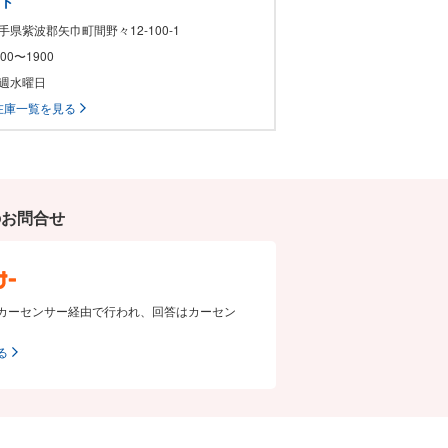
ート
岩手県紫波郡矢巾町間野々12-100-1
1000〜1900
毎週水曜日
在庫一覧を見る
のお問合せ
カーセンサー経由で行われ、回答はカーセン
る