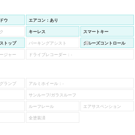
ドウ
エアコン：
あり
ク
キーレス
スマートキー
ストップ
パーキングアシスト
クルーズコントロール
ージャー
ドライブレコーダー：
-
グランプ
アルミホイール：
-
サンルーフ/ガラスルーフ
ルーフレール
エアサスペンション
全塗装済