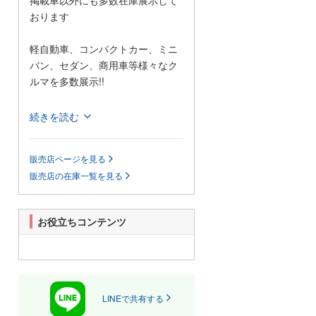
掲載車以外にも多数在庫展示して
おります
軽自動車、コンパクトカー、ミニ
バン、セダン、商用車等様々なク
ルマを多数展示!!
当店では格安の軽自動車を多数展
続きを読む
示しているほか、1BOXカーやセダ
ンなどの普通車も格安で展示して
販売店ページを見る
おります!
販売店の在庫一覧を見る
また、当店は安いだけじゃござい
ません!自社認証整備工場も完備し
ており、お客様がご心配なされて
お役立ちコンテンツ
いるアフターフォローもきっと満
足していただけると思います。
展示場に無い車輌でも、お客様の
ご希望があれば全国のオートオー
クションよりお探ししご提供いた
LINEで共有する
します。