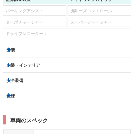
パーキングアシスト
クルーズコントロール
ターボチャージャー
スーパーチャージャー
ドライブレコーダー：
-
外装
ヘッドライト
フロントフォグランプ
内装・インテリア
アルミホイール：
-
3列シート
フルフラットシート
安全装備
スライドドア：
-
ベンチシート
パワーシート
トラクションコントロール
仕様
サンルーフ/ガラスルーフ
本革シート
キャプテンシート
レーンキープアシスト
横滑り防止装置
電動リアゲート
リフトアップ
寒冷地仕様
オットマン
ウォークスルー
衝突被害軽減プレーキ
衝突安全ボディー
ルーフレール
エアサスペンション
車両のスペック
シートヒーター
シートエアコン
障害物センサー
全周囲カメラ
エアロパーツ
ローダウン