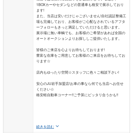
1BOXカーやセダンなどの普通車も格安で展示しており
ます!
また、当店は安いだけじゃございません!自社認証整備工
場も完備しており、お客様がご心配なされているアフタ
ーフォローもきっと満足していただけると思います。
展示場に無い車輌でも、お客様のご希望があれば全国の
オートオークションよりお探ししご提供いたします。
皆様のご来店を心よりお待ちしております!
豊富な在庫をご用意してお客様のご来店をお待ちしてお
ります☆
店内もゆったり空間☆スタッフに色々ご相談下さい!
安心のJU岩手加盟店!お車の事なら何でも当店へお任せ
ください☆
格安軽自動車コーナー!!ご予算にピッタリ合うかも!!
続きを読む