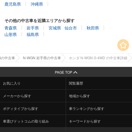
鹿児島県
沖縄県
その他の中古車を近隣エリアから探す
青森県
岩手県
宮城県
仙台市
秋田県
山形県
福島県
GNの中古車
N-WGN 岩手県の中古車
ホンダ N-WGN G 4WD の中古車詳細
PAGE TOP
お気に入り
閲覧履歴
メーカーから探す
地域から探す
ボディタイプから探す
車ランキングから探す
車選びドットコムの取り組み
キーワードから探す