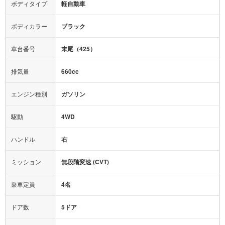
カーナビ：
ナビ
ボディタイプ
軽自動車
カメラ：
-
全塗装済
テレビ：
ワンセグ
エアバッグ：
ダブルエアバッグ
ボディカラー
ブラック
映像：
DVD
衝撃緩和ヘッドレスト
車台番号
末尾（425）
オーディオ：
CD
モニター：
-
排気量
660cc
ミュージックプレイヤー接続可
ABS
サポカー
エンジン種別
ガソリン
後席モニター
1500W給電
アクセル踏み間違い（誤発進）防止装置
駆動
4WD
アダプティブクルーズコントロール
ハンドル
右
ヒルディセントコントロール
オートマチックハイビーム
ミッション
無段階変速 (CVT)
乗車定員
4名
ドア数
5ドア