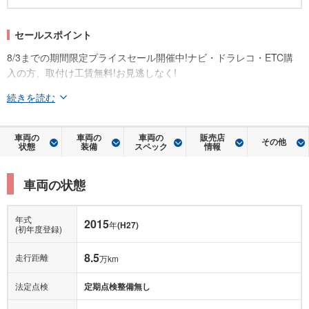
セールスポイント
8/3までの期間限定プライスセール開催中!ナビ・ドラレコ・ETC購
入の方、取付け工賃無料!お見逃しなく!
続きを読む
車両の
車両の
車両の
販売店
その他
状態
装備
スペック
情報
車両の状態
年式
2015
年
(H27)
(初年度登録)
8.5
走行距離
万km
法定点検
定期点検整備無し