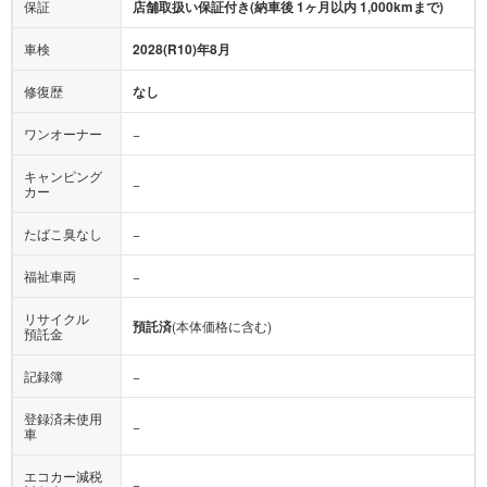
保証
店舗取扱い保証付き(納車後 1ヶ月以内 1,000kmまで)
車検
2028(R10)年8月
修復歴
なし
ワンオーナー
−
キャンピング
−
カー
たばこ臭なし
−
福祉車両
−
リサイクル
預託済
(本体価格に含む)
預託金
記録簿
−
登録済未使用
−
車
エコカー減税
−