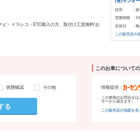
(有)サンオ
住所
: 
営業時間
: 
!ナビ・ドラレコ・ETC購入の方、取付け工賃無料!お
定休日
: 
この販売店の
このお車について
状態確認
その他
情報提供：
この車両のお問合せは
サーから届きます。
する
この販売店の地図を見