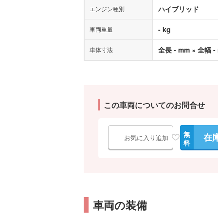
ハイブリッド
エンジン種別
- kg
車両重量
全長 - mm × 全幅 -
車体寸法
この車両についてのお問合せ
無
在
お気に入り追加
料
車両の装備