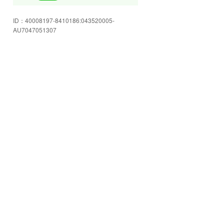
皆様のご来店を心よりお待ちして
ID：
40008197-8410186:043520005-
おります!
AU7047051307
豊富な在庫をご用意してお客様の
ご来店をお待ちしております☆
店内もゆったり空間☆スタッフに
色々ご相談下さい!
安心のJU岩手加盟店!お車の事なら
何でも当店へお任せください☆
格安軽自動車コーナー!!ご予算にピ
ッタリ合うかも!!