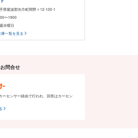
ート
岩手県紫波郡矢巾町間野々12-100-1
1000〜1900
毎週水曜日
在庫一覧を見る
のお問合せ
カーセンサー経由で行われ、回答はカーセン
る