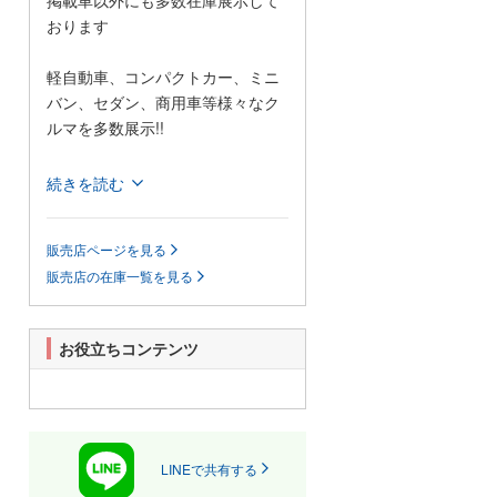
掲載車以外にも多数在庫展示して
おります
軽自動車、コンパクトカー、ミニ
バン、セダン、商用車等様々なク
ルマを多数展示!!
当店では格安の軽自動車を多数展
続きを読む
示しているほか、1BOXカーやセダ
ンなどの普通車も格安で展示して
販売店ページを見る
おります!
販売店の在庫一覧を見る
また、当店は安いだけじゃござい
ません!自社認証整備工場も完備し
ており、お客様がご心配なされて
お役立ちコンテンツ
いるアフターフォローもきっと満
足していただけると思います。
展示場に無い車輌でも、お客様の
ご希望があれば全国のオートオー
クションよりお探ししご提供いた
LINEで共有する
します。