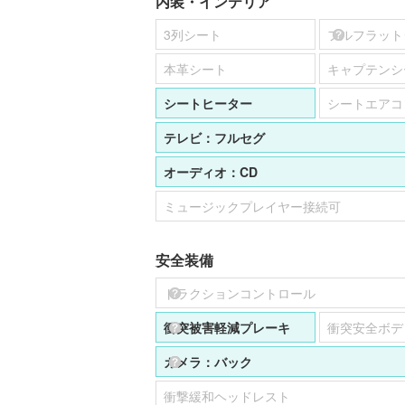
内装・インテリア
3列シート
フルフラット
本革シート
キャプテンシ
シートヒーター
シートエアコ
テレビ：
フルセグ
オーディオ：
CD
ミュージックプレイヤー接続可
安全装備
トラクションコントロール
衝突被害軽減プレーキ
衝突安全ボデ
カメラ：
バック
衝撃緩和ヘッドレスト