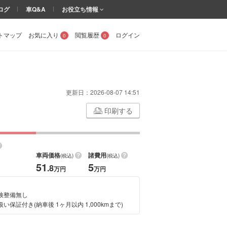
ログ
車Q&A
お役立ち情報
トマップ
お気に入り
閲覧履歴
ログイン
0
0
更新日：
2026-08-07 14:51
印刷する
車両価格
諸費用
(税込)
(税込)
51
5
.8
万円
万円
検整備無し
い保証付き(納車後 1ヶ月以内 1,000kmまで)