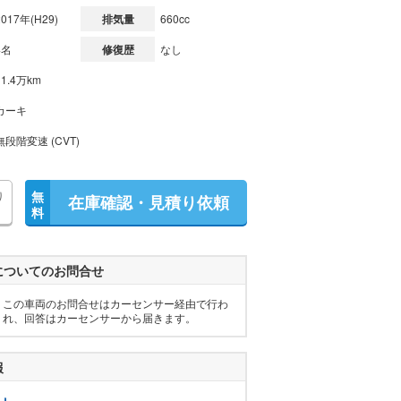
2017年(H29)
排気量
660cc
4名
修復歴
なし
11.4万km
カーキ
無段階変速 (CVT)
り
無
在庫確認・見積り依頼
料
についてのお問合せ
この車両のお問合せはカーセンサー経由で行わ
れ、回答はカーセンサーから届きます。
報