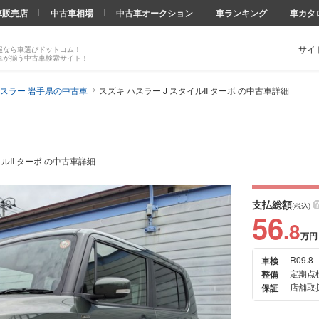
車販売店
中古車相場
中古車オークション
車ランキング
車カタ
サイ
報なら車選びドットコム！
車が揃う中古車検索サイト！
スラー 岩手県の中古車
スズキ ハスラー J スタイルII ターボ の中古車詳細
イルII ターボ の中古車詳細
支払総額
(税込)
56
.8
万円
R09.8
車検
次の
定期点
整備
画像
店舗取扱
保証