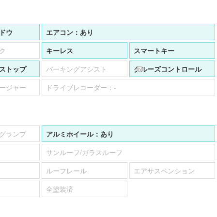
ドウ
エアコン：
あり
ク
キーレス
スマートキー
ストップ
パーキングアシスト
クルーズコントロール
ージャー
ドライブレコーダー：
-
グランプ
アルミホイール：
あり
サンルーフ/ガラスルーフ
ルーフレール
エアサスペンション
全塗装済