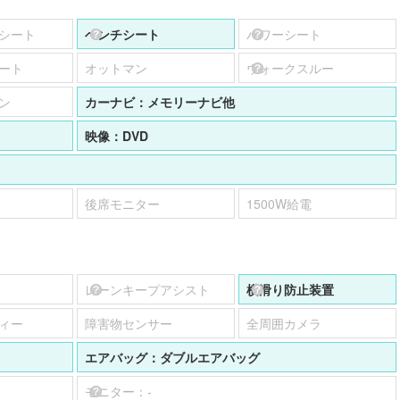
シート
ベンチシート
パワーシート
ート
オットマン
ウォークスルー
ン
カーナビ：
メモリーナビ他
映像：
DVD
後席モニター
1500W給電
レーンキープアシスト
横滑り防止装置
ィー
障害物センサー
全周囲カメラ
エアバッグ：
ダブルエアバッグ
モニター：
-