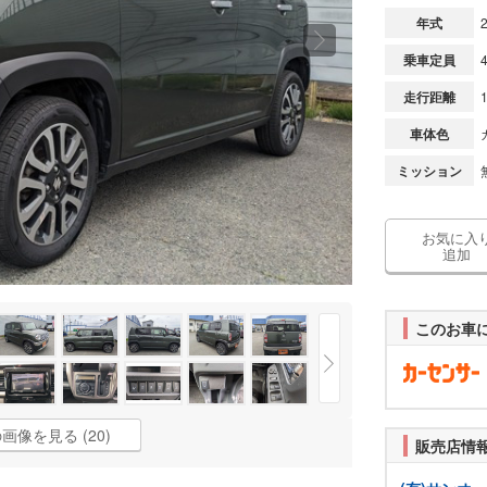
年式
乗車定員
走行距離
車体色
ミッション
お気に入
追加
このお車
画像を見る (20)
販売店情