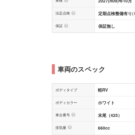
車検
2027(R09)年10月
法定点検
定期点検整備有り
保証
保証無し
車両のスペック
軽RV
ボディタイプ
ホワイト
ボディカラー
車台番号
末尾（425）
排気量
660cc