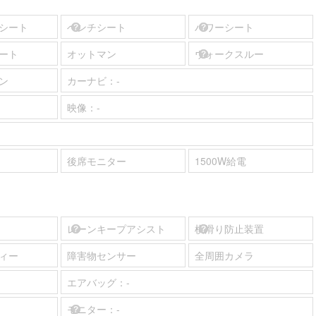
シート
ベンチシート
パワーシート
ート
オットマン
ウォークスルー
ン
カーナビ：
-
映像：
-
後席モニター
1500W給電
レーンキープアシスト
横滑り防止装置
ィー
障害物センサー
全周囲カメラ
エアバッグ：
-
モニター：
-