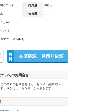
1990年(H2)
排気量
660cc
2名
修復歴
なし
8.1万km
ホワイト
5速マニュアル(MT)
り
無
在庫確認・見積り依頼
料
についてのお問合せ
この車両のお問合せはカーセンサー経由で行わ
れ、回答はカーセンサーから届きます。
報