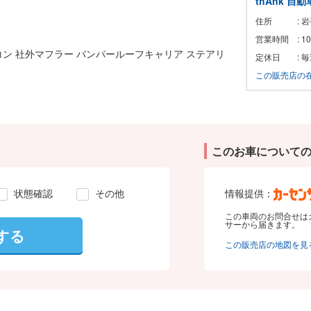
thAnk 自
住所
: 
営業時間
: 
コン 社外マフラー バンパールーフキャリア ステアリ
定休日
: 
この販売店の
このお車について
状態確認
その他
情報提供：
この車両のお問合せは
サーから届きます。
する
この販売店の地図を見