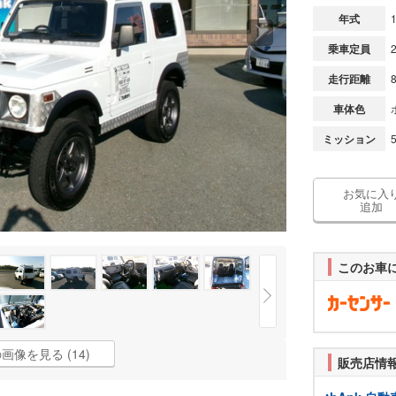
年式
乗車定員
走行距離
車体色
ミッション
お気に入
追加
このお車
画像を見る (14)
販売店情