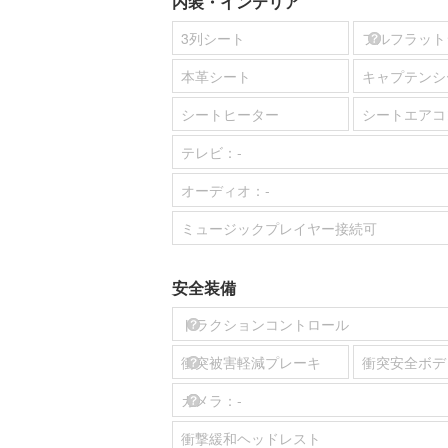
内装・インテリア
3列シート
フルフラット
本革シート
キャプテンシ
シートヒーター
シートエアコ
テレビ：
-
オーディオ：
-
ミュージックプレイヤー接続可
安全装備
トラクションコントロール
衝突被害軽減プレーキ
衝突安全ボデ
カメラ：
-
衝撃緩和ヘッドレスト