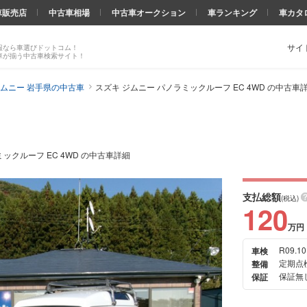
車販売店
中古車相場
中古車オークション
車ランキング
車カタ
サイ
報なら車選びドットコム！
車が揃う中古車検索サイト！
ムニー 岩手県の中古車
スズキ ジムニー パノラミックルーフ EC 4WD の中古車
ックルーフ EC 4WD の中古車詳細
支払総額
(税込)
120
万円
R09.10
車検
次の
定期点
整備
画像
保証無
保証