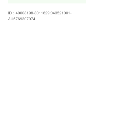
アットホームな店内です。お気軽
ID：
40008198-8011629:043521001-
にご相談下さい。
AU6769307074
遠方納車OK!アフターサービスに
も全力で対応いたします。
夜の7:30まで営業しております。
仕事帰りにお立ち寄り下さい。