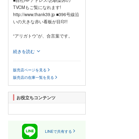
■自社HPアドレス!お馴染みの
TVCMもご覧になれます!
http://www.thank39.jp ■396号線沿
いの大きな赤い看板が目印!!
“アリガトウ”が、合言葉です。
”アリガトウ”が、合言葉のサンク
続きを読む
です。皆様、車を低価格だけで選
んでいませんか?低価格車は低価格
販売店ページを見る
になる理由があるのです。お客様
販売店の在庫一覧を見る
の大切な命を乗せて走る車です。
サンクでは品質第一で車の販売を
しております。事故歴の有無はハ
お役立ちコンテンツ
ッキリと明記します。もちろん走
行距離の不明は一切ありません。
当店良品車より安心してお選び下
さい。
良質車を多数展示して、スタッフ
LINEで共有する
一同お待ちしております。