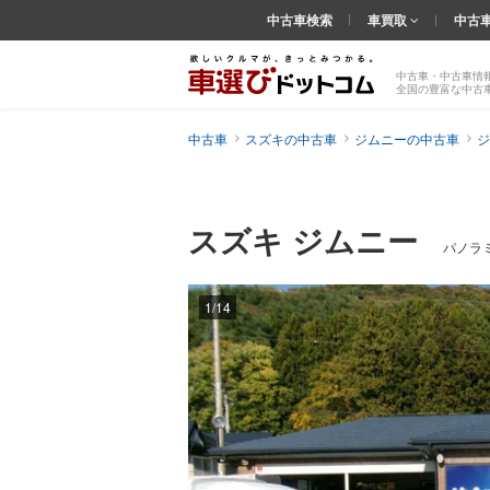
中古車検索
車買取
中古
中古車・中古車情
全国の豊富な中古
中古車
スズキの中古車
ジムニーの中古車
ジ
スズキ ジムニー
パノラミ
1/14
前の
画像