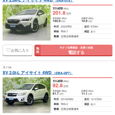
（5AA-GTE）
支払総額
(税込)
201
.8
万円
車両価格
(税込)
諸費用
(税込)
190
.9
10
.9
万円
万円
年式
2022
(R4)
走行
6万km
車検
R09.7
保証
あり
整備
定期点検整備有
今すぐ在庫確認・見積り依頼
無
お気に入り
電話する
料
スバル
XV 2.0i-L アイサイト 4WD
（DBA-GP7）
支払総額
(税込)
92
.8
万円
車両価格
(税込)
諸費用
(税込)
81
.7
11
.1
万円
万円
年式
2016
(H28)
走行
10.5万km
車検
R09.2
保証
あり
整備
定期点検整備有