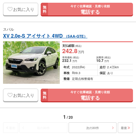
今すぐ在庫確認・見積り依頼
無
お気に入り
電話する
料
スバル
XV 2.0e-S アイサイト 4WD
（5AA-GTE）
支払総額
(税込)
242
.8
万円
車両価格
(税込)
諸費用
(税込)
232
.1
10
.7
万円
万円
年式
2022
(R4)
走行
2.4万km
車検
R09.3
保証
あり
整備
定期点検整備有
今すぐ在庫確認・見積り依頼
無
お気に入り
電話する
料
1
/ 20
最初
前の30件
次の30件
最後