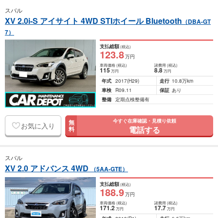
スバル
XV 2.0i-S アイサイト 4WD STIホイール Bluetooth
（DBA-GT
7）
支払総額
(税込)
123
.8
万円
車両価格
(税込)
諸費用
(税込)
115
8
.8
万円
万円
年式
2017
(H29)
走行
10.8万km
車検
R09.11
保証
あり
整備
定期点検整備有
今すぐ在庫確認・見積り依頼
無
お気に入り
電話する
料
スバル
XV 2.0 アドバンス 4WD
（5AA-GTE）
支払総額
(税込)
188
.9
万円
車両価格
(税込)
諸費用
(税込)
171
.2
17
.7
万円
万円