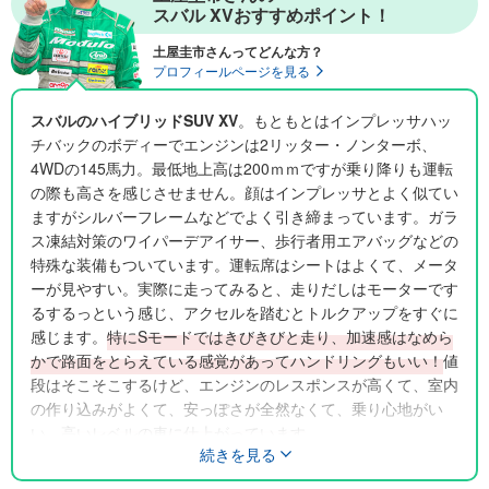
スバル XVおすすめポイント！
土屋圭市さんってどんな方？
プロフィールページを見る
スバルのハイブリッドSUV XV
。もともとはインプレッサハッ
チバックのボディーでエンジンは2リッター・ノンターボ、
4WDの145馬力。最低地上高は200ｍｍですが乗り降りも運転
の際も高さを感じさせません。顔はインプレッサとよく似てい
ますがシルバーフレームなどでよく引き締まっています。ガラ
ス凍結対策のワイパーデアイサー、歩行者用エアバッグなどの
特殊な装備もついています。運転席はシートはよくて、メータ
ーが見やすい。実際に走ってみると、走りだしはモーターです
るするっという感じ、アクセルを踏むとトルクアップをすぐに
感じます。
特にSモードではきびきびと走り、加速感はなめら
かで路面をとらえている感覚があってハンドリングもいい！
値
段はそこそこするけど、エンジンのレスポンスが高くて、室内
の作り込みがよくて、安っぽさが全然なくて、乗り心地がい
い。
高いレベルの車に仕上がっています
。
続きを見る