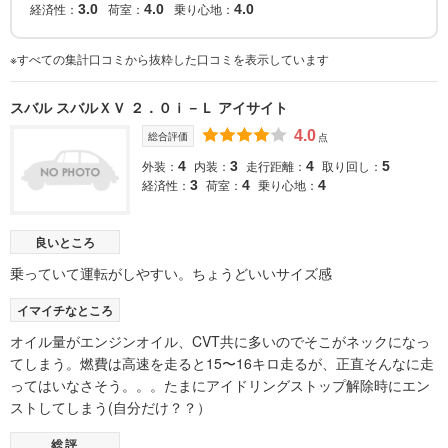
経済性：
荷室：
乗り心地：
3.0
4.0
4.0
※すべての集計口コミから抜粋した口コミを表示しています
スバル スバルＸＶ ２．０ｉ－Ｌ アイサイト
4.0
総合評価
点
外装：
内装：
走行距離：
取り回し：
4
3
4
5
経済性：
荷室：
乗り心地：
3
4
4
良いところ
乗っていて運転がしやすい。ちょうどいいサイズ感
イマイチなところ
オイル量がエンジンオイル、CVT共に多いのでそこがネックになっ
てしまう。燃費は高速を走ると15〜16キロ走るが、正直そんなに走
ってはいなさそう。。。たまにアイドリングストップ解除時にエン
ストしてしまう(自分だけ？？）
総評