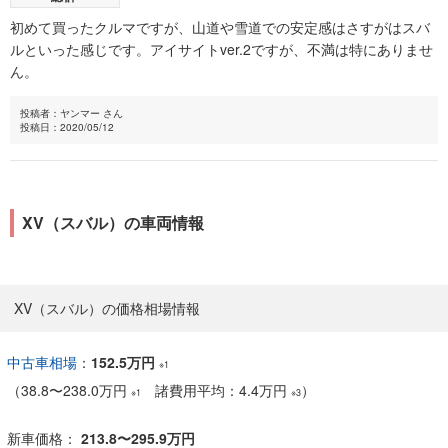
初めて買ったクルマですが、山道や雪道での安定感はさすがはスバ
ルといった感じです。アイサイトver.2ですが、不満は特にありませ
ん。
投稿者：ヤンマー さん
投稿日：2020/05/12
XV（スバル）の車両情報
XV（スバル）の価格相場情報
中古車相場
：
152.5万円
※1
（
38.8
〜
238.0万円
諸費用平均：4.4万円
）
※1
※3
新車価格：
213.8〜295.9万円