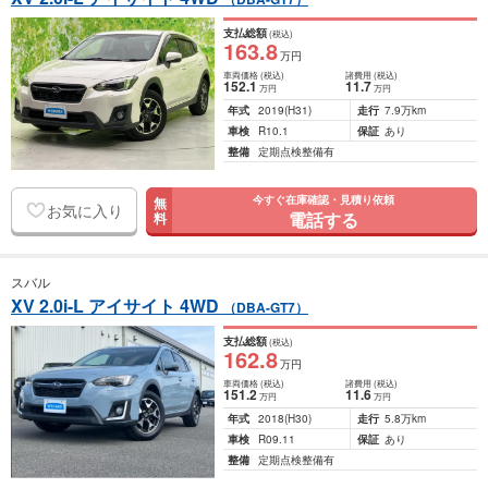
支払総額
(税込)
163
.8
万円
車両価格
(税込)
諸費用
(税込)
152
.1
11
.7
万円
万円
年式
2019
(H31)
走行
7.9万km
車検
R10.1
保証
あり
整備
定期点検整備有
今すぐ在庫確認・見積り依頼
無
お気に入り
電話する
料
スバル
XV 2.0i-L アイサイト 4WD
（DBA-GT7）
支払総額
(税込)
162
.8
万円
車両価格
(税込)
諸費用
(税込)
151
.2
11
.6
万円
万円
年式
2018
(H30)
走行
5.8万km
車検
R09.11
保証
あり
整備
定期点検整備有