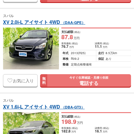
スバル
XV 2.0i-L アイサイト 4WD
（DAA-GPE）
支払総額
(税込)
87
.8
万円
車両価格
(税込)
諸費用
(税込)
76
.7
11
.1
万円
万円
年式
2013
(H25)
走行
8.5万km
車検
R09.2
保証
あり
整備
定期点検整備有
今すぐ在庫確認・見積り依頼
無
お気に入り
電話する
料
スバル
XV 1.6i-L アイサイト 4WD
（DBA-GT3）
支払総額
(税込)
198
.9
万円
車両価格
(税込)
諸費用
(税込)
182
.8
16
.1
万円
万円