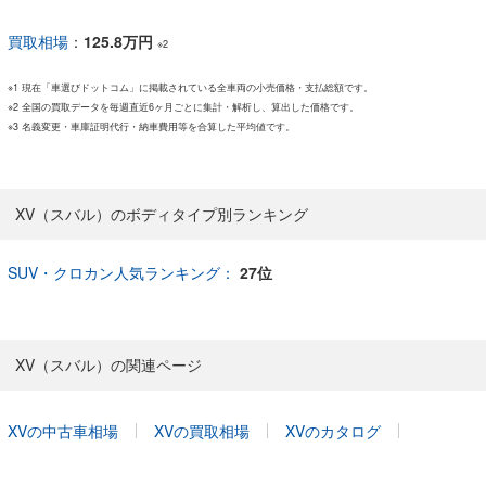
買取相場
：
125.8万円
※2
※1 現在「車選びドットコム」に掲載されている全車両の小売価格・支払総額です。
※2 全国の買取データを毎週直近6ヶ月ごとに集計・解析し、算出した価格です。
※3 名義変更・車庫証明代行・納車費用等を合算した平均値です。
XV（スバル）のボディタイプ別ランキング
SUV・クロカン人気ランキング：
27位
XV（スバル）の関連ページ
XVの中古車相場
XVの買取相場
XVのカタログ