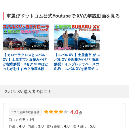
車選びドットコム公式Youtubeで XVの解説動画を見る
00:27:03
00:26:17
【 カローラクロスとスバル
【スバル XV 】土屋圭市 が ス
XV 】土屋圭市と近藤みやび
バル XV を近藤みやびと徹底
が徹底解説！Cセグ SUVはど
解説！インプレッサベースの
っちがおすすめ？徹底比較！
SUV、スバル XVを徹底チェ
ック！
スバル XV 購入者の口コミ
4.0
口コミ全体の総合評価
点
口コミ件数：1件
外装：
内装：
走行距離：
取り回し：
4.0
3.0
4.0
5.0