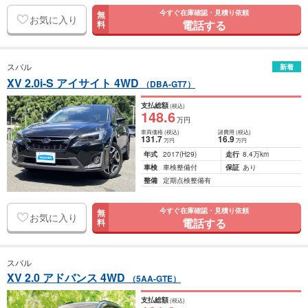
今すぐ在庫確認・見積り依頼
無
お気に入り
電話する
料
スバル
新着
XV 2.0i-S アイサイト 4WD
（DBA-GT7）
支払総額
(税込)
148
.6
万円
車両価格
(税込)
諸費用
(税込)
131
.7
16
.9
万円
万円
年式
2017
(H29)
走行
8.4万km
車検
車検整備付
保証
あり
整備
定期点検整備有
今すぐ在庫確認・見積り依頼
無
お気に入り
電話する
料
スバル
XV 2.0 アドバンス 4WD
（5AA-GTE）
支払総額
(税込)