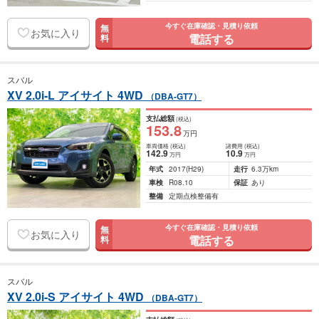
今すぐ在庫確認・見積り依頼
無
お気に入り
電話する
料
スバル
XV 2.0i-L アイサイト 4WD
（DBA-GT7）
支払総額
(税込)
153
.8
万円
車両価格
(税込)
諸費用
(税込)
142
.9
10
.9
万円
万円
年式
2017
(H29)
走行
6.3万km
車検
R08.10
保証
あり
整備
定期点検整備有
今すぐ在庫確認・見積り依頼
無
お気に入り
電話する
料
スバル
XV 2.0i-S アイサイト 4WD
（DBA-GT7）