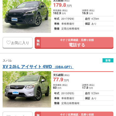
支払総額
(税込)
179
.8
万円
車両価格
(税込)
諸費用
(税込)
162
.9
16
.9
万円
万円
年式
2017
(H29)
走行
4万km
車検
車検整備付
保証
あり
整備
定期点検整備有
今すぐ在庫確認・見積り依頼
無
お気に入り
電話する
料
スバル
新着
XV 2.0i-L アイサイト 4WD
（DBA-GP7）
支払総額
(税込)
77
.9
万円
車両価格
(税込)
諸費用
(税込)
60
17
.9
万円
万円
年式
2013
(H25)
走行
5万km
車検
車検整備付
保証
あり
整備
定期点検整備有
今すぐ在庫確認・見積り依頼
無