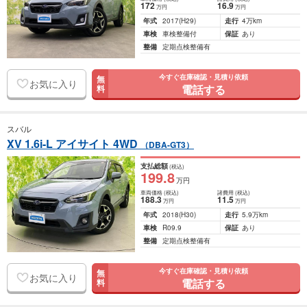
172
16
.9
万円
万円
年式
2017
(H29)
走行
4万km
車検
車検整備付
保証
あり
整備
定期点検整備有
今すぐ在庫確認・見積り依頼
無
お気に入り
電話する
料
スバル
XV 1.6i-L アイサイト 4WD
（DBA-GT3）
支払総額
(税込)
199
.8
万円
車両価格
(税込)
諸費用
(税込)
188
.3
11
.5
万円
万円
年式
2018
(H30)
走行
5.9万km
車検
R09.9
保証
あり
整備
定期点検整備有
今すぐ在庫確認・見積り依頼
無
お気に入り
電話する
料