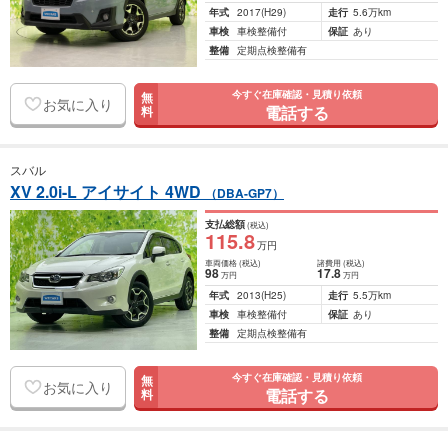
年式
2017
(H29)
走行
5.6万km
車検
車検整備付
保証
あり
整備
定期点検整備有
今すぐ在庫確認・見積り依頼
無
お気に入り
電話する
料
スバル
XV 2.0i-L アイサイト 4WD
（DBA-GP7）
支払総額
(税込)
115
.8
万円
車両価格
(税込)
諸費用
(税込)
98
17
.8
万円
万円
年式
2013
(H25)
走行
5.5万km
車検
車検整備付
保証
あり
整備
定期点検整備有
今すぐ在庫確認・見積り依頼
無
お気に入り
電話する
料