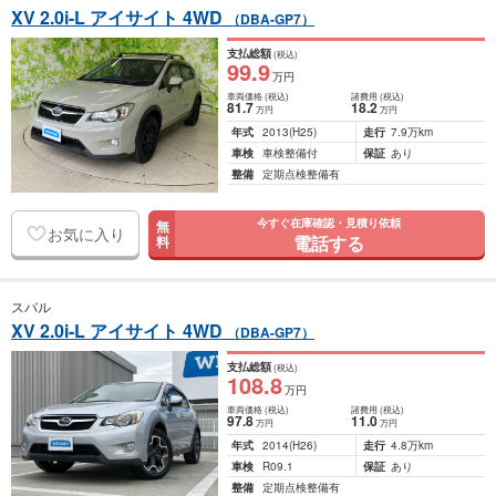
XV 2.0i-L アイサイト 4WD
（DBA-GP7）
支払総額
(税込)
99
.9
万円
車両価格
(税込)
諸費用
(税込)
81
.7
18
.2
万円
万円
年式
2013
(H25)
走行
7.9万km
車検
車検整備付
保証
あり
整備
定期点検整備有
今すぐ在庫確認・見積り依頼
無
お気に入り
電話する
料
スバル
XV 2.0i-L アイサイト 4WD
（DBA-GP7）
支払総額
(税込)
108
.8
万円
車両価格
(税込)
諸費用
(税込)
97
.8
11
.0
万円
万円
年式
2014
(H26)
走行
4.8万km
車検
R09.1
保証
あり
整備
定期点検整備有