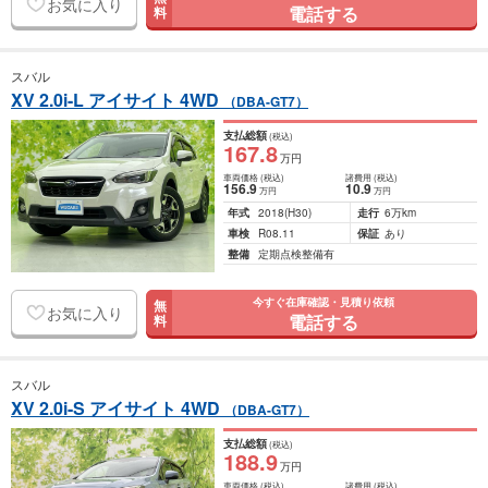
お気に入り
電話する
料
スバル
XV 2.0i-L アイサイト 4WD
（DBA-GT7）
支払総額
(税込)
167
.8
万円
車両価格
(税込)
諸費用
(税込)
156
.9
10
.9
万円
万円
年式
2018
(H30)
走行
6万km
車検
R08.11
保証
あり
整備
定期点検整備有
今すぐ在庫確認・見積り依頼
無
お気に入り
電話する
料
スバル
XV 2.0i-S アイサイト 4WD
（DBA-GT7）
支払総額
(税込)
188
.9
万円
車両価格
(税込)
諸費用
(税込)