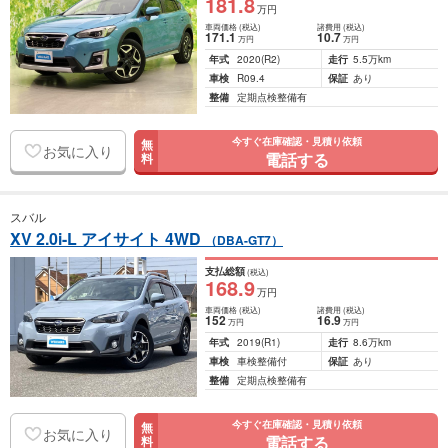
181
.8
万円
車両価格
(税込)
諸費用
(税込)
171
.1
10
.7
万円
万円
年式
2020
(R2)
走行
5.5万km
車検
R09.4
保証
あり
整備
定期点検整備有
今すぐ在庫確認・見積り依頼
無
お気に入り
電話する
料
スバル
XV 2.0i-L アイサイト 4WD
（DBA-GT7）
支払総額
(税込)
168
.9
万円
車両価格
(税込)
諸費用
(税込)
152
16
.9
万円
万円
年式
2019
(R1)
走行
8.6万km
車検
車検整備付
保証
あり
整備
定期点検整備有
今すぐ在庫確認・見積り依頼
無
お気に入り
電話する
料