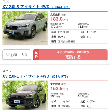
スバル
XV 2.0i-S アイサイト 4WD
（DBA-GT7）
支払総額
(税込)
183
.8
万円
車両価格
(税込)
諸費用
(税込)
172
.3
11
.5
万円
万円
年式
2018
(H30)
走行
4.6万km
車検
R09.9
保証
あり
整備
定期点検整備有
今すぐ在庫確認・見積り依頼
無
お気に入り
電話する
料
スバル
XV 2.0i-L アイサイト 4WD
（DBA-GT7）
支払総額
(税込)
152
.9
万円
車両価格
(税込)
諸費用
(税込)
136
16
.9
万円
万円
年式
2017
(H29)
走行
7.4万km
車検
車検整備付
保証
あり