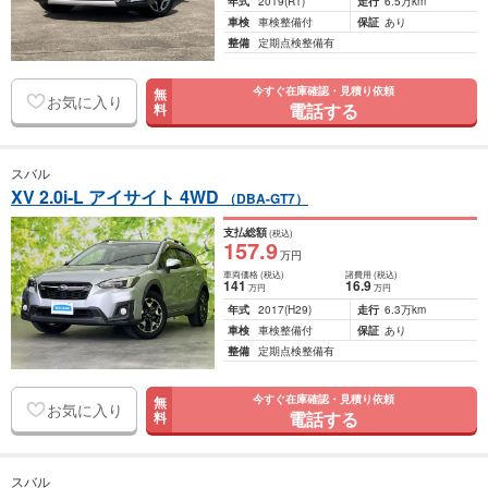
年式
2019
(R1)
走行
6.5万km
車検
車検整備付
保証
あり
整備
定期点検整備有
今すぐ在庫確認・見積り依頼
無
お気に入り
電話する
料
スバル
XV 2.0i-L アイサイト 4WD
（DBA-GT7）
支払総額
(税込)
157
.9
万円
車両価格
(税込)
諸費用
(税込)
141
16
.9
万円
万円
年式
2017
(H29)
走行
6.3万km
車検
車検整備付
保証
あり
整備
定期点検整備有
今すぐ在庫確認・見積り依頼
無
お気に入り
電話する
料
スバル