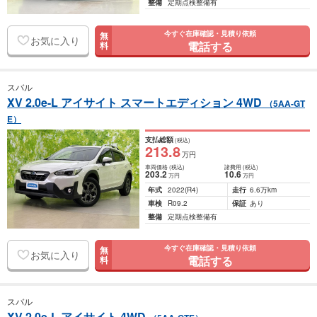
整備
定期点検整備有
今すぐ在庫確認・見積り依頼
無
お気に入り
電話する
料
スバル
XV 2.0e-L アイサイト スマートエディション 4WD
（5AA-GT
E）
支払総額
(税込)
213
.8
万円
車両価格
(税込)
諸費用
(税込)
203
.2
10
.6
万円
万円
年式
2022
(R4)
走行
6.6万km
車検
R09.2
保証
あり
整備
定期点検整備有
今すぐ在庫確認・見積り依頼
無
お気に入り
電話する
料
スバル
XV 2.0e-L アイサイト 4WD