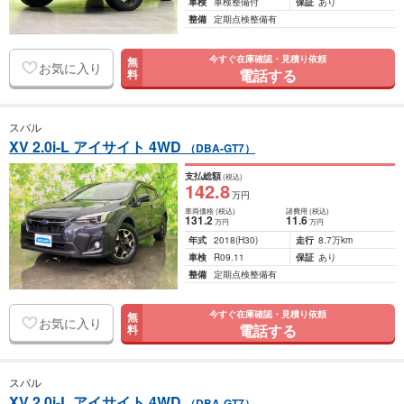
車検
車検整備付
保証
あり
整備
定期点検整備有
今すぐ在庫確認・見積り依頼
無
お気に入り
電話する
料
スバル
XV 2.0i-L アイサイト 4WD
（DBA-GT7）
支払総額
(税込)
142
.8
万円
車両価格
(税込)
諸費用
(税込)
131
.2
11
.6
万円
万円
年式
2018
(H30)
走行
8.7万km
車検
R09.11
保証
あり
整備
定期点検整備有
今すぐ在庫確認・見積り依頼
無
お気に入り
電話する
料
スバル
XV 2.0i-L アイサイト 4WD
（DBA-GT7）