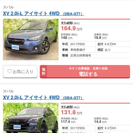
スバル
XV 2.0i-L アイサイト 4WD
（DBA-GT7）
支払総額
(税込)
164
.9
万円
車両価格
(税込)
諸費用
(税込)
148
16
.9
万円
万円
年式
2017
(H29)
走行
6.6万km
車検
車検整備付
保証
あり
整備
定期点検整備有
今すぐ在庫確認・見積り依頼
無
お気に入り
電話する
料
スバル
XV 2.0i-L アイサイト 4WD
（DBA-GT7）
支払総額
(税込)
131
.8
万円
車両価格
(税込)
諸費用
(税込)
117
.4
14
.4
万円
万円
年式
2017
(H29)
走行
9.3万km