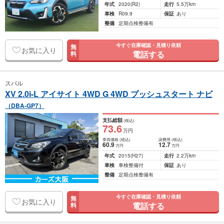
年式
2020
(R2)
走行
5.5万km
車検
R09.9
保証
あり
整備
定期点検整備有
今すぐ在庫確認・見積り依頼
無
お気に入り
電話する
料
スバル
XV 2.0i-L アイサイト 4WD G 4WD プッシュスタート ナビ
（DBA-GP7）
支払総額
(税込)
73
.6
万円
車両価格
(税込)
諸費用
(税込)
60
.9
12
.7
万円
万円
年式
2015
(H27)
走行
2.2万km
車検
車検整備付
保証
あり
整備
定期点検整備有
今すぐ在庫確認・見積り依頼
無
お気に入り
電話する
料