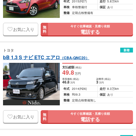
年式
2015
(H27)
走行
5.8万km
車検
車検整備付
保証
あり
整備
定期点検整備有
今すぐ在庫確認・見積り依頼
無
お気に入り
電話する
料
トヨタ
新着
bB 1.3 S ナビ ETC エアロ
（CBA-QNC20）
支払総額
(税込)
49
.8
万円
車両価格
(税込)
諸費用
(税込)
46
.8
3
万円
万円
年式
2014
(H26)
走行
8.3万km
車検
R09.3
保証
あり
整備
定期点検整備無し
今すぐ在庫確認・見積り依頼
無
お気に入り
電話する
料