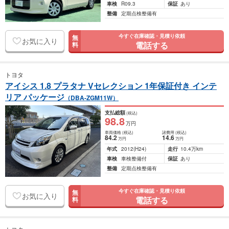
車検
R09.3
保証
あり
整備
定期点検整備有
今すぐ在庫確認・見積り依頼
無
お気に入り
電話する
料
トヨタ
アイシス 1.8 プラタナ Vセレクション 1年保証付き インテ
リア パッケージ
（DBA-ZGM11W）
支払総額
(税込)
98
.8
万円
車両価格
(税込)
諸費用
(税込)
84
.2
14
.6
万円
万円
年式
2012
(H24)
走行
10.4万km
車検
車検整備付
保証
あり
整備
定期点検整備有
今すぐ在庫確認・見積り依頼
無
お気に入り
電話する
料