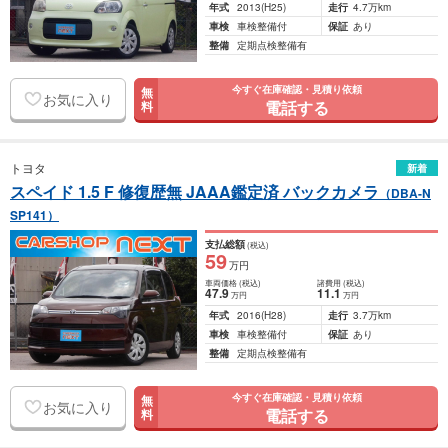
年式
2013
(H25)
走行
4.7万km
車検
車検整備付
保証
あり
整備
定期点検整備有
今すぐ在庫確認・見積り依頼
無
お気に入り
電話する
料
トヨタ
新着
スペイド 1.5 F 修復歴無 JAAA鑑定済 バックカメラ
（DBA-N
SP141）
支払総額
(税込)
59
万円
車両価格
(税込)
諸費用
(税込)
47
.9
11
.1
万円
万円
年式
2016
(H28)
走行
3.7万km
車検
車検整備付
保証
あり
整備
定期点検整備有
今すぐ在庫確認・見積り依頼
無
お気に入り
電話する
料