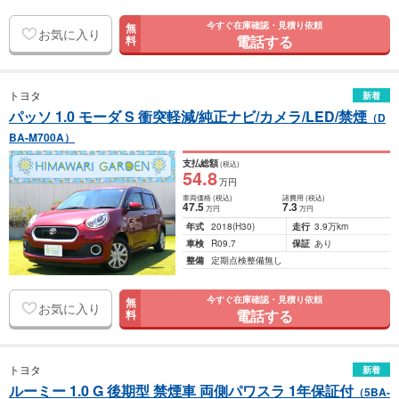
今すぐ在庫確認・見積り依頼
無
お気に入り
電話する
料
トヨタ
新着
パッソ 1.0 モーダ S 衝突軽減/純正ナビ/カメラ/LED/禁煙
（D
BA-M700A）
支払総額
(税込)
54
.8
万円
車両価格
(税込)
諸費用
(税込)
47
.5
7
.3
万円
万円
年式
2018
(H30)
走行
3.9万km
車検
R09.7
保証
あり
整備
定期点検整備無し
今すぐ在庫確認・見積り依頼
無
お気に入り
電話する
料
トヨタ
新着
ルーミー 1.0 G 後期型 禁煙車 両側パワスラ 1年保証付
（5BA-