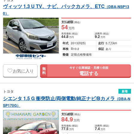
ヴィッツ 1.3 U TV、ナビ、バックカメラ、ETC
（DBA-NSP13
0）
支払総額
(税込)
54
万円
車両価格
(税込)
諸費用
(税込)
44
.8
9
.2
万円
万円
年式
2013
(H25)
走行
5.7万km
車検
R10.2
保証
あり
整備
定期点検整備有
今すぐ在庫確認・見積り依頼
無
お気に入り
電話する
料
トヨタ
新着
シエンタ 1.5 G 衝突防止/両側電動/純正ナビ/Bカメラ
（DBA-N
SP170G）
支払総額
(税込)
84
.9
万円
車両価格
(税込)
諸費用
(税込)
77
.5
7
.4
万円
万円