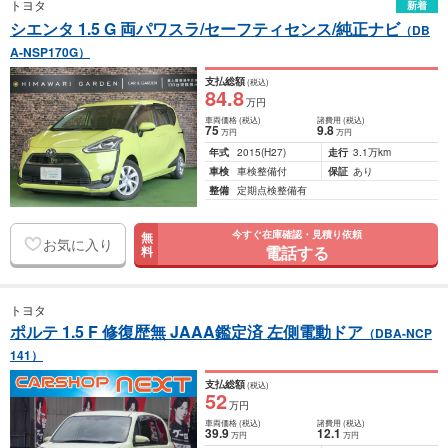
トヨタ
新着
シエンタ 1.5 G 両パワスラ/セーフティセンス/純正ナビ
（DB
A-NSP170G）
支払総額
(税込)
84
.8
万円
車両価格
(税込)
諸費用
(税込)
75
9
.8
万円
万円
年式
2015
(H27)
走行
3.1万km
車検
車検整備付
保証
あり
整備
定期点検整備有
今すぐ在庫確認・見積り依頼
無
お気に入り
電話する
料
トヨタ
ポルテ 1.5 F 修復歴無 JAAA鑑定済 左側電動ドア
（DBA-NCP
141）
支払総額
(税込)
52
万円
車両価格
(税込)
諸費用
(税込)
39
.9
12
.1
万円
万円