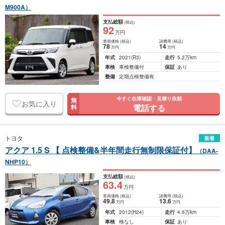
M900A）
支払総額
(税込)
92
万円
車両価格
(税込)
諸費用
(税込)
78
14
万円
万円
年式
2021
(R3)
走行
5.2万km
車検
車検整備付
保証
あり
整備
定期点検整備有
今すぐ在庫確認・見積り依頼
無
お気に入り
電話する
料
トヨタ
新着
アクア 1.5 S 【 点検整備&半年間走行無制限保証付】
（DAA-
NHP10）
支払総額
(税込)
63
.4
万円
車両価格
(税込)
諸費用
(税込)
49
.8
13
.6
万円
万円
年式
2012
(H24)
走行
4.6万km
車検
検なし
保証
あり