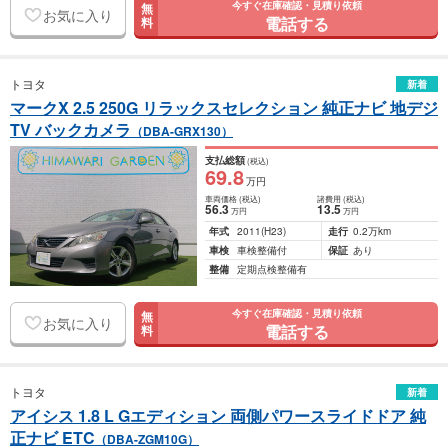
今すぐ在庫確認・見積り依頼
無
お気に入り
電話する
料
トヨタ
新着
マークX 2.5 250G リラックスセレクション 純正ナビ 地デジ
TV バックカメラ
（DBA-GRX130）
支払総額
(税込)
69
.8
万円
車両価格
(税込)
諸費用
(税込)
56
.3
13
.5
万円
万円
年式
2011
(H23)
走行
0.2万km
車検
車検整備付
保証
あり
整備
定期点検整備有
今すぐ在庫確認・見積り依頼
無
お気に入り
電話する
料
トヨタ
新着
アイシス 1.8 L Gエディション 両側パワースライドドア 純
正ナビ ETC
（DBA-ZGM10G）