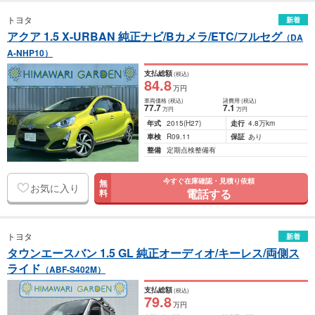
トヨタ
新着
アクア 1.5 X-URBAN 純正ナビ/Bカメラ/ETC/フルセグ
（DA
A-NHP10）
支払総額
(税込)
84
.8
万円
車両価格
(税込)
諸費用
(税込)
77
.7
7
.1
万円
万円
年式
2015
(H27)
走行
4.8万km
車検
R09.11
保証
あり
整備
定期点検整備有
今すぐ在庫確認・見積り依頼
無
お気に入り
電話する
料
トヨタ
新着
タウンエースバン 1.5 GL 純正オーディオ/キーレス/両側ス
ライド
（ABF-S402M）
支払総額
(税込)
79
.8
万円