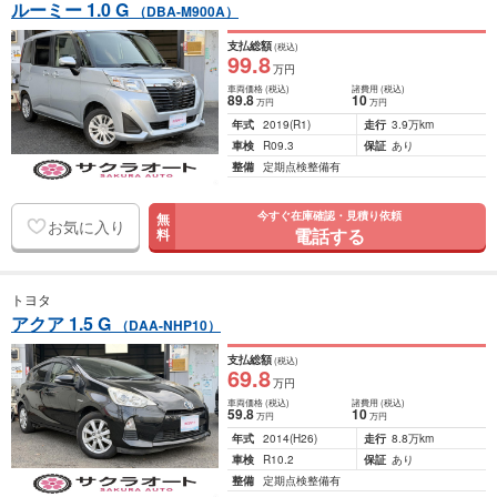
ルーミー 1.0 G
（DBA-M900A）
支払総額
(税込)
99
.8
万円
車両価格
(税込)
諸費用
(税込)
89
.8
10
万円
万円
年式
2019
(R1)
走行
3.9万km
車検
R09.3
保証
あり
整備
定期点検整備有
今すぐ在庫確認・見積り依頼
無
お気に入り
電話する
料
トヨタ
アクア 1.5 G
（DAA-NHP10）
支払総額
(税込)
69
.8
万円
車両価格
(税込)
諸費用
(税込)
59
.8
10
万円
万円
年式
2014
(H26)
走行
8.8万km
車検
R10.2
保証
あり
整備
定期点検整備有