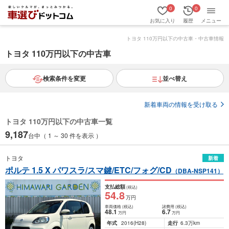
0
0
お気に入り
履歴
メニュー
トヨタ 110万円以下の中古車・中古車情報
トヨタ 110万円以下の中古車
検索条件を変更
並べ替え
新着車両の情報を受け取る
トヨタ 110万円以下の中古車一覧
9,187
台中（ 1 ～ 30 件を表示 ）
トヨタ
新着
ポルテ 1.5 X パワスラ/スマ鍵/ETC/フォグ/CD
（DBA-NSP141）
支払総額
(税込)
54
.8
万円
車両価格
(税込)
諸費用
(税込)
48
.1
6
.7
万円
万円
年式
2016
(H28)
走行
6.3万km