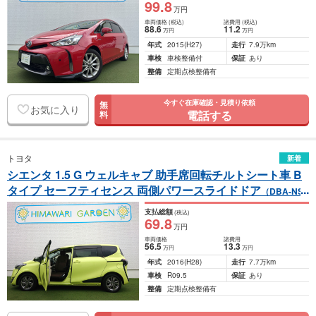
99
.8
万円
車両価格
(税込)
諸費用
(税込)
88
.6
11
.2
万円
万円
年式
2015
(H27)
走行
7.9万km
車検
車検整備付
保証
あり
整備
定期点検整備有
今すぐ在庫確認・見積り依頼
無
お気に入り
電話する
料
トヨタ
新着
シエンタ 1.5 G ウェルキャブ 助手席回転チルトシート車 B
タイプ セーフティセンス 両側パワースライドドア
（DBA-NSP
170G）
支払総額
(税込)
69
.8
万円
車両価格
諸費用
56
.5
13
.3
万円
万円
年式
2016
(H28)
走行
7.7万km
車検
R09.5
保証
あり
整備
定期点検整備有