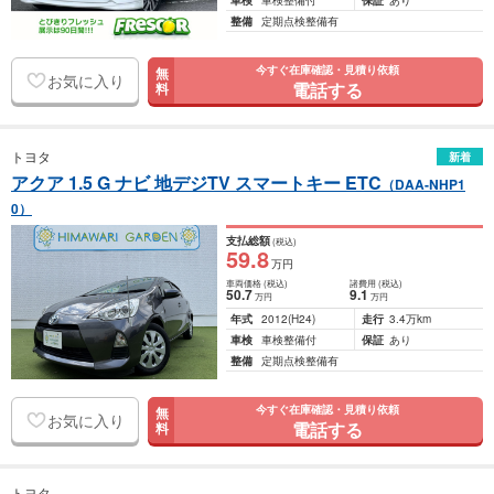
車検
車検整備付
保証
あり
整備
定期点検整備有
今すぐ在庫確認・見積り依頼
無
お気に入り
電話する
料
トヨタ
新着
アクア 1.5 G ナビ 地デジTV スマートキー ETC
（DAA-NHP1
0）
支払総額
(税込)
59
.8
万円
車両価格
(税込)
諸費用
(税込)
50
.7
9
.1
万円
万円
年式
2012
(H24)
走行
3.4万km
車検
車検整備付
保証
あり
整備
定期点検整備有
今すぐ在庫確認・見積り依頼
無
お気に入り
電話する
料
トヨタ