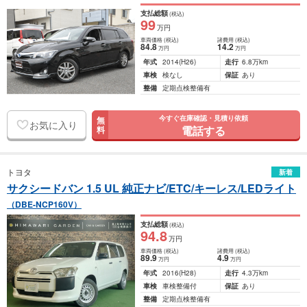
G）
支払総額
(税込)
99
万円
車両価格
(税込)
諸費用
(税込)
84
.8
14
.2
万円
万円
年式
2014
(H26)
走行
6.8万km
車検
検なし
保証
あり
整備
定期点検整備有
今すぐ在庫確認・見積り依頼
無
お気に入り
電話する
料
トヨタ
新着
サクシードバン 1.5 UL 純正ナビ/ETC/キーレス/LEDライト
（DBE-NCP160V）
支払総額
(税込)
94
.8
万円
車両価格
(税込)
諸費用
(税込)
89
.9
4
.9
万円
万円
年式
2016
(H28)
走行
4.3万km
車検
車検整備付
保証
あり
整備
定期点検整備有