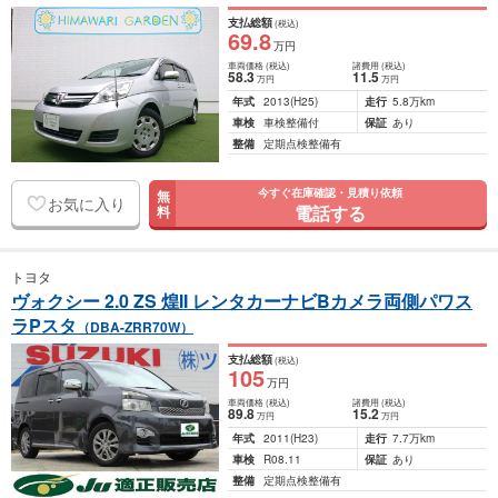
支払総額
(税込)
69
.8
万円
車両価格
(税込)
諸費用
(税込)
58
.3
11
.5
万円
万円
年式
2013
(H25)
走行
5.8万km
車検
車検整備付
保証
あり
整備
定期点検整備有
今すぐ在庫確認・見積り依頼
無
お気に入り
電話する
料
トヨタ
ヴォクシー 2.0 ZS 煌II レンタカーナビBカメラ両側パワス
ラPスタ
（DBA-ZRR70W）
支払総額
(税込)
105
万円
車両価格
(税込)
諸費用
(税込)
89
.8
15
.2
万円
万円
年式
2011
(H23)
走行
7.7万km
車検
R08.11
保証
あり
整備
定期点検整備有