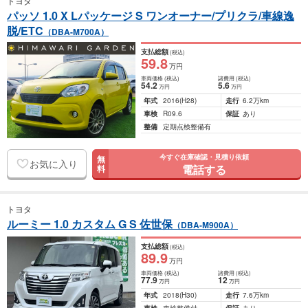
トヨタ
パッソ 1.0 X Lパッケージ S ワンオーナー/プリクラ/車線逸
脱/ETC
（DBA-M700A）
支払総額
(税込)
59
.8
万円
車両価格
(税込)
諸費用
(税込)
54
.2
5
.6
万円
万円
年式
2016
(H28)
走行
6.2万km
車検
R09.6
保証
あり
整備
定期点検整備有
今すぐ在庫確認・見積り依頼
無
お気に入り
電話する
料
トヨタ
ルーミー 1.0 カスタム G S 佐世保
（DBA-M900A）
支払総額
(税込)
89
.9
万円
車両価格
(税込)
諸費用
(税込)
77
.9
12
万円
万円
年式
2018
(H30)
走行
7.6万km