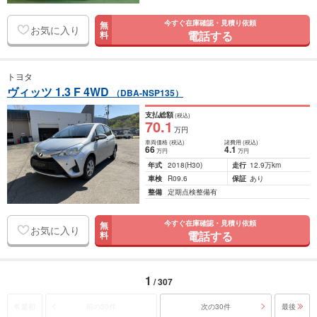
今すぐ在庫確認・見積り依頼
無
お気に入り
電話する
料
トヨタ
ヴィッツ 1.3 F 4WD
（DBA-NSP135）
支払総額
(税込)
70
.1
万円
車両価格
(税込)
諸費用
(税込)
66
4
.1
万円
万円
年式
2018
(H30)
走行
12.9万km
車検
R09.6
保証
あり
整備
定期点検整備有
今すぐ在庫確認・見積り依頼
無
お気に入り
電話する
料
1
/ 307
最初
前の30件
次の30件
最後