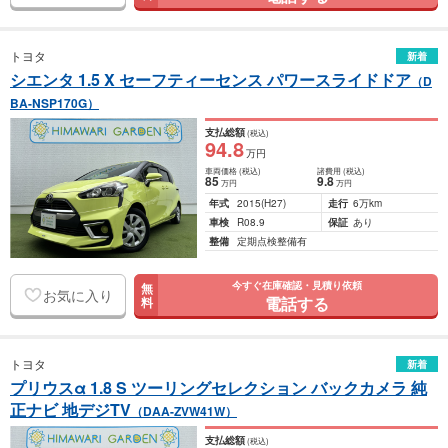
トヨタ
新着
シエンタ 1.5 X セーフティーセンス パワースライドドア
（D
BA-NSP170G）
支払総額
(税込)
94
.8
万円
車両価格
(税込)
諸費用
(税込)
85
9
.8
万円
万円
年式
2015
(H27)
走行
6万km
車検
R08.9
保証
あり
整備
定期点検整備有
今すぐ在庫確認・見積り依頼
無
お気に入り
電話する
料
トヨタ
新着
プリウスα 1.8 S ツーリングセレクション バックカメラ 純
正ナビ 地デジTV
（DAA-ZVW41W）
支払総額
(税込)