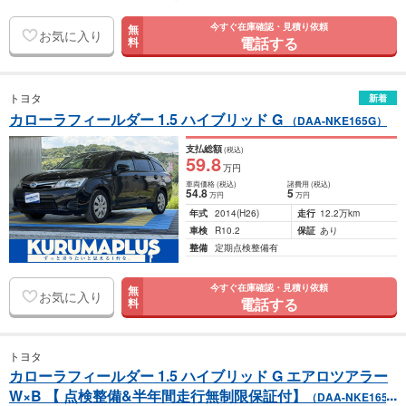
今すぐ在庫確認・見積り依頼
無
お気に入り
電話する
料
トヨタ
新着
カローラフィールダー 1.5 ハイブリッド G
（DAA-NKE165G）
支払総額
(税込)
59
.8
万円
車両価格
(税込)
諸費用
(税込)
54
.8
5
万円
万円
年式
2014
(H26)
走行
12.2万km
車検
R10.2
保証
あり
整備
定期点検整備有
今すぐ在庫確認・見積り依頼
無
お気に入り
電話する
料
トヨタ
カローラフィールダー 1.5 ハイブリッド G エアロツアラー
W×B 【 点検整備&半年間走行無制限保証付】
（DAA-NKE165