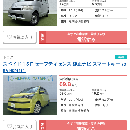
車両価格
(税込)
諸費用
(税込)
74
5
.8
万円
万円
年式
2012
(H24)
走行
7.6万km
車検
R09.2
保証
あり
整備
定期点検整備有
今すぐ在庫確認・見積り依頼
無
お気に入り
電話する
料
トヨタ
新着
スペイド 1.5 F セーフティセンス 純正ナビ スマートキー
（D
BA-NSP141）
支払総額
(税込)
69
.8
万円
車両価格
(税込)
諸費用
(税込)
59
.6
10
.2
万円
万円
年式
2017
(H29)
走行
5.3万km
車検
車検整備付
保証
あり
整備
定期点検整備有
今すぐ在庫確認・見積り依頼
無
お気に入り
電話する
料