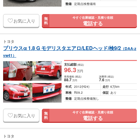
整備
定期点検整備有
今すぐ在庫確認・見積り依頼
無
お気に入り
電話する
料
トヨタ
プリウスα 1.8 G モデリスタエアロ/LEDヘッド/検9/2
（DAA-z
vw41）
支払総額
(税込)
96
.3
万円
車両価格
(税込)
諸費用
(税込)
88
.7
7
.6
万円
万円
年式
2012
(H24)
走行
6万km
車検
R09.2
保証
あり
整備
定期点検整備無し
今すぐ在庫確認・見積り依頼
無
お気に入り
電話する
料
トヨタ