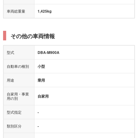
車両総重量
1,425kg
その他の車両情報
型式
DBA-M900A
自動車の種別
小型
用途
乗用
自家用・事業
自家用
用の別
型式指定
-
類別区分
-