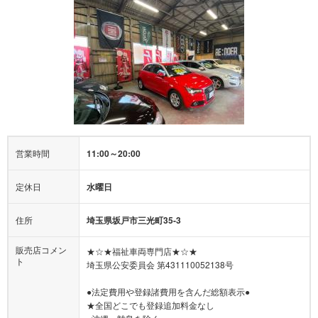
営業時間
11:00～20:00
定休日
水曜日
住所
埼玉県坂戸市三光町35-3
販売店コメン
★☆★福祉車両専門店★☆★
ト
埼玉県公安委員会 第431110052138号
●法定費用や登録諸費用を含んだ総額表示●
★全国どこでも登録追加料金なし