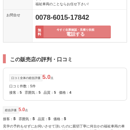
福祉車両のことならお任せ下さい!
お問合せ
0078-6015-17842
無
今すぐ在庫確認・見積り依頼
電話する
料
この販売店の評判・口コミ
5.0
口コミ全体の総合評価
点
口コミ件数：5件
接客：
雰囲気：
品質：
価格：
5
5
5
4
5.0
総合評価
点
5
5
5
5
接客：
雰囲気：
品質：
価格：
見学の予約もせずにお伺いさせて頂いたのに親切丁寧に何台かの福祉車両の車