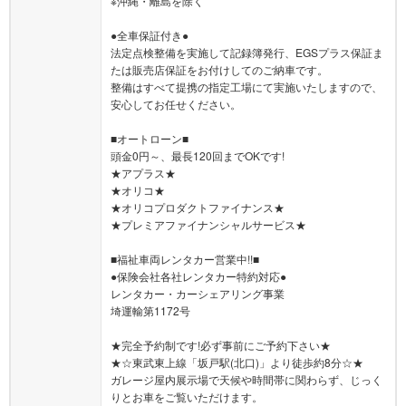
※沖縄・離島を除く
●全車保証付き●
法定点検整備を実施して記録簿発行、EGSプラス保証ま
たは販売店保証をお付けしてのご納車です。
整備はすべて提携の指定工場にて実施いたしますので、
安心してお任せください。
■オートローン■
頭金0円～、最長120回までOKです!
★アプラス★
★オリコ★
★オリコプロダクトファイナンス★
★プレミアファイナンシャルサービス★
■福祉車両レンタカー営業中!!■
●保険会社各社レンタカー特約対応●
レンタカー・カーシェアリング事業
埼運輸第1172号
★完全予約制です!必ず事前にご予約下さい★
★☆東武東上線「坂戸駅(北口)」より徒歩約8分☆★
ガレージ屋内展示場で天候や時間帯に関わらず、じっく
りとお車をご覧いただけます。