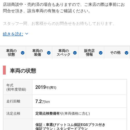
店頭商談中・売約済の場合もありますので、ご来店の際は事前にお
問合せ頂き、該当車両の有無をご確認ください。
スタッフ一同、お客様からのお問合せをお待ちしております。
続きを読む
車両の
車両の
車両の
販売店
その他
状態
装備
スペック
情報
車両の状態
年式
2019
年
(R1)
(初年度登録)
7.2
走行距離
万km
法定点検
定期点検整備有り
(車両価格に含む)
保証：車選びドットコム保証EGSプラス付き
保証プラン：スタンダードプラン