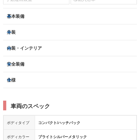
基本装備
パワーステアリング
パワーウィンドウ
外装
エアコン：
あり
ハロゲンヘッドライト
フロントフォグランプ
内装・インテリア
ETC
集中ドアロック
アルミホイール：
-
3列シート
フルフラットシート
安全装備
キーレス
スマートキー
スライドドア：
両側（片側電動）
ベンチシート
パワーシート
盗難防止装置
アイドリングストップ
トラクションコントロール
仕様
サンルーフ/ガラスルーフ
本革シート
キャプテンシート
パーキングアシスト
クルーズコントロール
レーンキープアシスト
横滑り防止装置
電動リアゲート
リフトアップ
寒冷地仕様
オットマン
ウォークスルー
ターボチャージャー
スーパーチャージャー
衝突被害軽減プレーキ
衝突安全ボディー
ルーフレール
エアサスペンション
車両のスペック
シートヒーター
シートエアコン
ドライブレコーダー：
フロントカメラ
障害物センサー
全周囲カメラ
エアロパーツ
ローダウン
カーナビ：
メモリーナビ他
ボディタイプ
コンパクト/ハッチバック
カメラ：
バック
全塗装済
テレビ：
あり
エアバッグ：
運転席
助手席
ボディカラー
ブライトシルバーメタリック