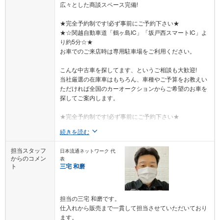
広々とした商談スペース完備!
★完全予約制です!必ず事前にご予約下さい★
★☆関越自動車道「鶴ヶ島IC」「坂戸西スマートIC」よ
り約5分☆★
お車でのご来店時は専用駐車場をご利用ください。
こんな中古車を探してます、というご相談も大歓迎!
当社厳選の在庫車はもちろん、車種やご予算をお教えい
ただければ全国のカーオークションからご希望のお車を
探してご案内します。
★完全予約制です!必ず事前にご予約下さい★
続きを読む
担当スタッフ
日本流通ネットワーク 代
からのコメン
表
ト
三宅 和磨
担当の三宅 和磨です。
仕入れから販売まで一貫して担当させていただいており
ます。