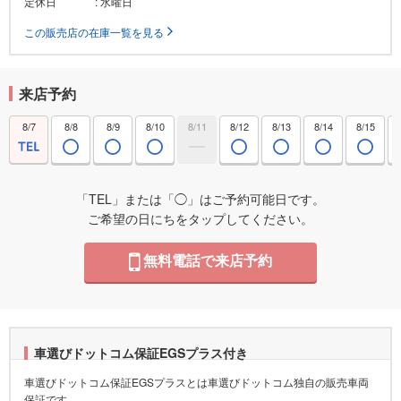
定休日
: 水曜日
この販売店の在庫一覧を見る
来店予約
8/7
8/8
8/9
8/10
8/11
8/12
8/13
8/14
8/15
「TEL」または「◯」はご予約可能日です。
ご希望の日にちをタップしてください。
無料電話で来店予約
車選びドットコム保証EGSプラス付き
車選びドットコム保証EGSプラスとは車選びドットコム独自の販売車両
保証です。