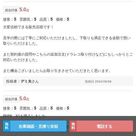
5.0
総合評価
点
5
5
5
5
接客：
雰囲気：
品質：
価格：
大変信頼できる販売店様です！
見学の際には丁寧にご対応いただけましたし、下取りも満足できる金額で買い
取りいただけました。
また契約後の質問やこちらの追加注文(ドラレコ取り付けなど)にもしっかりとご
対応いただけました。
また機会ございましたらお取り引きさせていただきたく思います。
投稿者：
デミ夫
さん
投稿日 2024/09/08
5.0
総合評価
点
5
5
5
5
接客：
雰囲気：
品質：
価格：
BMW X1を購入しました。
ありがとうございました。
無
無
在庫確認・見積り依頼
電話する
大変丁寧な対応をして頂きまして、感謝しております。
料
料