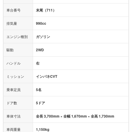
映像：
-
衝撃緩和ヘッドレスト
車台番号
末尾（711）
オーディオ：
-
モニター：
-
排気量
990cc
ミュージックプレイヤー接続可
ABS
サポカー
エンジン種別
ガソリン
後席モニター
1500W給電
アクセル踏み間違い（誤発進）防止装置
駆動
2WD
アダプティブクルーズコントロール
ハンドル
右
ヒルディセントコントロール
オートマチックハイビーム
ミッション
インパネCVT
乗車定員
5名
ドア数
5ドア
車体寸法
全長 3,700mm × 全幅 1,670mm × 全高 1,730mm
車両重量
1,150kg