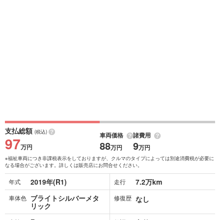
支払総額
(税込)
車両価格
諸費用
97
88
9
万円
万円
万円
※福祉車両につき非課税表示をしておりますが、クルマのタイプによっては別途消費税が必要に
なる場合がございます。詳しくは販売店にお問合せください。
2019年(R1)
7.2万km
年式
走行
ブライトシルバーメタ
車体色
修復歴
なし
リック