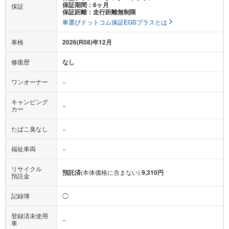
保証期間：6ヶ月
保証
保証距離：走行距離無制限
車選びドットコム保証EGSプラスとは
車検
2026(R08)年12月
修復歴
なし
ワンオーナー
−
キャンピング
−
カー
たばこ臭なし
−
福祉車両
−
リサイクル
預託済
(本体価格に含まない)
9,310円
預託金
記録簿
◯
登録済未使用
−
車