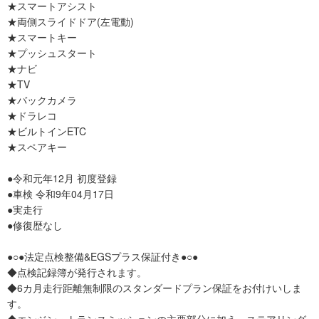
★スマートアシスト
★両側スライドドア(左電動)
★スマートキー
★プッシュスタート
★ナビ
★TV
★バックカメラ
★ドラレコ
★ビルトインETC
★スペアキー
●令和元年12月 初度登録
●車検 令和9年04月17日
●実走行
●修復歴なし
●○●法定点検整備&EGSプラス保証付き●○●
◆点検記録簿が発行されます。
◆6カ月走行距離無制限のスタンダードプラン保証をお付けいしま
す。
◆エンジン・トランスミッションの主要部分に加え、ステアリング