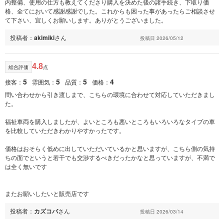
内整備、使用の仕方も教えてくださり購入を決めた後の諸手続き、下取り価
格、全てにおいて感謝感謝でした。これからも困った事があったらご相談させ
て下さい、宜しくお願いします。ありがとうございました。
投稿者：
akimiki
さん
投稿日 2026/05/12
4.8
総合評価
点
5
5
5
4
接客：
雰囲気：
品質：
価格：
問い合わせから引き渡しまで、こちらの環境に合わせて対応していただきまし
た。
福祉車両を購入しましたが、よいところも悪いところもいろいろなタイプの車
を比較していただきわかりやすかったです。
価格はおそらく低めに出していただいているかと思いますが、こちら側の気持
ちの面でというと若干でも交渉するべきだったかなと思っていますが、不満で
は全く無いです
またお願いしたいと販売店です
投稿者：
カズコバ
さん
投稿日 2026/03/14