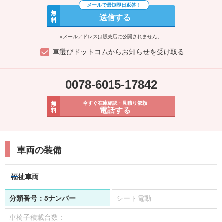
無
送信する
料
※メールアドレスは販売店に公開されません。
車選びドットコムからお知らせを受け取る
0078-6015-17842
無
今すぐ在庫確認・見積り依頼
電話する
料
車両の装備
福祉車両
分類番号：
5ナンバー
シート電動
車椅子積載台数：