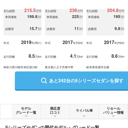
ート/純正ナビ/
215.5
236
204.8
支払総額
万円
支払総額
万円
支払総額
万円
199.8
225
195
車両価格
万円
車両価格
万円
車両価格
万円
15.7
11
9.8
諸費用
万円
諸費用
万円
諸費用
万円
2019
2017
2017
年式
年(
R01
)
年式
年(
H29
)
年式
年(
H29
)
8.5
4.1
8.6
走行距離
万km
走行距離
万km
走行距離
万km
神奈川県川崎市幸区堀川町
東京都八王子市東中野
岐阜県美濃市生櫛
あと
242
台の
5シリーズセダン
を探す
モデル
満足度
リセール
ライバル車
グレード一覧
口コミ
バリュー情報
5シリーズセダン
の歴代モデル・グレード一覧