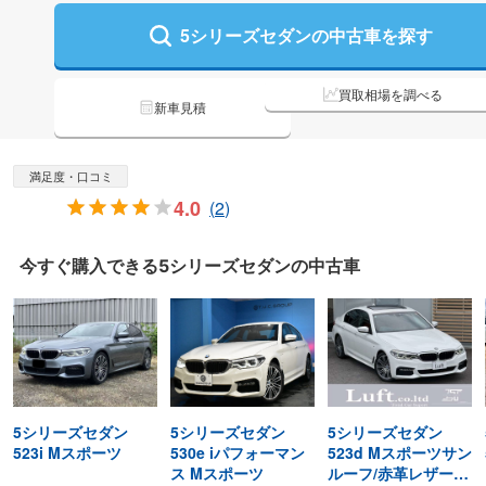
5シリーズセダンの
中古車を探す
買取相場を調べる
新車見積
満足度・口コミ
4.0
(
2
)
今すぐ購入できる
5シリーズセダンの
中古車
5シリーズセダン
5シリーズセダン
5シリーズセダン
523i Mスポーツ
530e iパフォーマン
523d Mスポーツサン
ス Mスポーツ
ルーフ/赤革レザーシ