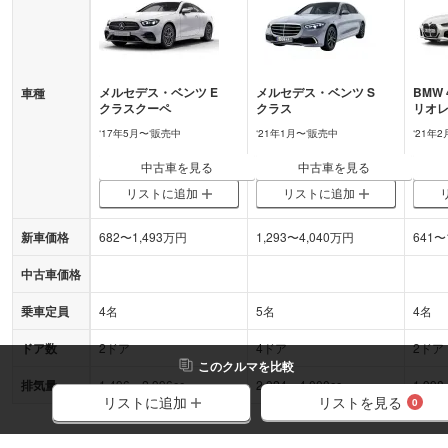
メルセデス・ベンツ
E
メルセデス・ベンツ
S
BMW
車種
クラスクーペ
クラス
リオ
‘
17年5月
〜‘
販売中
‘
21年1月
〜‘
販売中
‘
21年2
中古車を見る
中古車を見る
リストに追加
リストに追加
新車価格
682
〜
1,493
万円
1,293
〜
4,040
万円
641
〜
中古車価格
乗車定員
4名
5名
4名
ドア数
2ドア
4ドア
2ドア
この
クルマ
を比較
排気量
1,496～2,996cc
2,924～4,000cc
1,998
リストを見る
リストに追加
0