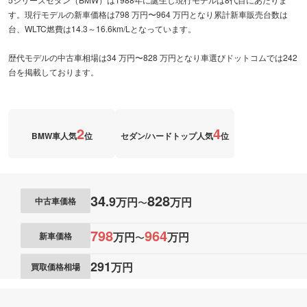
す。現行モデルの新車価格は798 万円〜964 万円となり累計新車販売台数は
台、WLTC燃費は14.3～16.6km/Lとなっています。
歴代モデルの中古車相場は34 万円〜828 万円となり車選びドットコムでは242
台を掲載しております。
2
4
BMW車人気
位
セダン/ハードトップ人気
位
34
828
.
9
万円
万円
中古車価格
〜
798
964
万円
万円
新車価格
〜
291
万円
買取価格相場