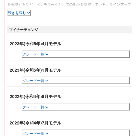
を実現するなど、ベンチマークとしての地位を堅持している。ラインアップ
は。「523d」「530i」「540i」「530e」「523i」が設定された。エクステ
続きを読む
リアは、伸びやかなエンジン・フード、ショート・オーバーハング、クーペ
のように流麗なルーフ・ライン、ロング・ホイールベース、サイドに走る二
マイナーチェンジ
本のキャラクター・ラインなど、BMWならではの美しさを表現している。
インテリアは、コクピットの配置を運転席側に向けて傾けた、非対称なフォ
ルムのセンター・コンソールがドライバー重視の車作りを強く印象づけてい
2023年(令和5年)4月モデル
る。
グレード一覧
2023年(令和5年)1月モデル
グレード一覧
2022年(令和4年)8月モデル
グレード一覧
2022年(令和4年)7月モデル
グレード一覧