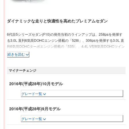
ダイナミックな走りと快適性を高めたプレミアムセダン
6代目5シリーズセダン(F10)の発売当初のラインアップは、258psを発揮す
る3.0L 直列6気筒DOHCエンジン搭載の「528i」、306psを発揮する3.0L 直
列6気筒DOHCターボエンジン搭載の「535i」、4.4L V型8気筒DOHCツイン
ターボエンジン搭載の「550i」が設定された。エクステリアでは、先代モデ
続きを読む
ルよりひと回りサイズアップし、フロントのキドニーグリルを大型化、リア
コンビネーションランプの形状はBMW伝統のL字型に変更された。インテリ
マイナーチェンジ
アでは、センターコンソールをドライバー側に約7度向けて傾けた非対称デ
ザイン。シフトレバー左側にiDriveダイヤルを備え、カーナビやオーディオ
などを集中操作できる仕様となった。
2016年(平成28年)10月モデル
グレード一覧
2016年(平成28年)9月モデル
グレード一覧