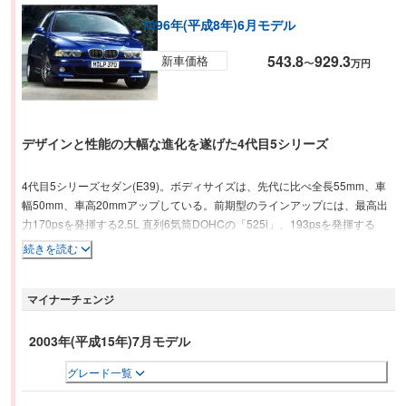
1996年(平成8年)6月モデル
543.8
929.3
新車価格
〜
万円
デザインと性能の大幅な進化を遂げた4代目5シリーズ
4代目5シリーズセダン(E39)。ボディサイズは、先代に比べ全長55mm、車
幅50mm、車高20mmアップしている。前期型のラインアップには、最高出
力170psを発揮する2.5L 直列6気筒DOHCの「525i」、193psを発揮する
2.8L 直列6気筒DOHCの「528i」、286psを発揮する4.4LのV型8気筒DOHC
続きを読む
が搭載される「540i」など。安全装備ではASC+Tを標準装備、前席左右のエ
アバッグ、および前席サイドエアバッグなども標準装備となった。
マイナーチェンジ
2003年(平成15年)7月モデル
グレード一覧