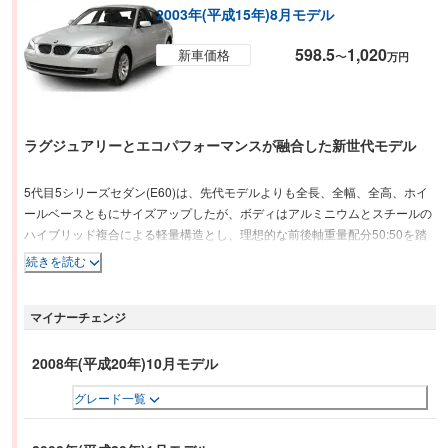
2003年(平成15年)8月モデル
598.5
1,020
新車価格
〜
万円
ラグジュアリーとエコパフォーマンスが融合した新世代モデル
5代目5シリーズセダン(E60)は、先代モデルよりも全長、全幅、全高、ホイ
ールベースともにサイズアップしたが、ボディはアルミニウムとスチールの
ハイブリッド複合による軽量構造とし、理想的な前後軸重量配分50:50を踏
襲している。当初のラインアップは、「525i」「530i」「545i」が設定され
続きを読む
た。シートヒーター付レザーシートや電動リア・ローラー・ブラインドなど
の快適装備を充実させた「ハイラインパッケージ」が525iと530iに用意され
マイナーチェンジ
た。545iには標準装備となる。
2008年(平成20年)10月モデル
グレード一覧