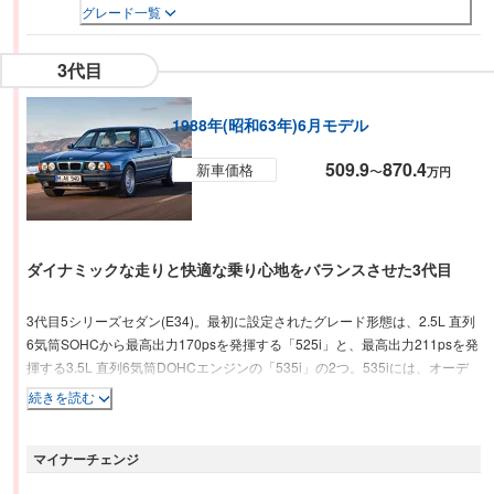
グレード一覧
3代目
1988年(昭和63年)6月モデル
509.9
870.4
新車価格
〜
万円
ダイナミックな走りと快適な乗り心地をバランスさせた3代目
3代目5シリーズセダン(E34)。最初に設定されたグレード形態は、2.5L 直列
6気筒SOHCから最高出力170psを発揮する「525i」と、最高出力211psを発
揮する3.5L 直列6気筒DOHCエンジンの「535i」の2つ。535iには、オーデ
ィオ横のオンボードコンピュータが搭載されている。時刻、日付、外気温、
続きを読む
平均燃費、平均車速のほか、盗難防止用の暗証番号等も任意で設定できる。
フロントは「キドニーグリル」が特徴となっている。また、電子制御4速
マイナーチェンジ
AT、盗難防止セントラルロッキングシステム、ABSが標準装備となってい
る。