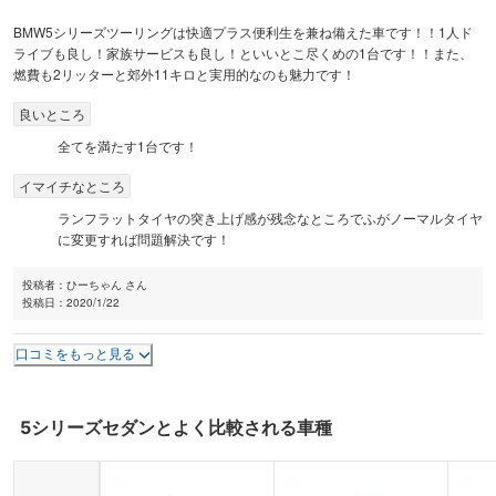
BMW5シリーズツーリングは快適プラス便利生を兼ね備えた車です！！1人ド
ライブも良し！家族サービスも良し！といいとこ尽くめの1台です！！また、
燃費も2リッターと郊外11キロと実用的なのも魅力です！
良いところ
全てを満たす1台です！
イマイチなところ
ランフラットタイヤの突き上げ感が残念なところでふがノーマルタイヤ
に変更すれば問題解決です！
投稿者：
ひーちゃん さん
投稿日：
2020/1/22
口コミをもっと見る
5シリーズセダン
とよく比較される車種