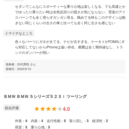
セダンでこんなにスポーティーな乗り心地は楽しくなる、でも高速とか
でゆったり乗りたい時は全然足回りの固さが気にならない、雪道のアイ
スバーンでも全く滑らずガンガン登る、眺めてる時もこのデザインは飽
きない同じくらいの古さの車と比べても全く同じ古さを感じない
イマイチなところ
色々なパーツにガタがきてる、ナビが古すぎる、ケータイがFOMAにす
ら対応してないからiPhoneは遠い存在、燃費は全く期待値なし、トラ
ンクのダンパーが弱い
投稿者：
20代男性 さん
投稿日：
2020/2/12
ＢＭＷ
ＢＭＷ ５シリーズ
５２３ｉ ツーリング
総合評価
4.0
外装：
4
内装：
4
走行性能：
5
取り回し：
3
経済性：
2
荷室：
5
乗り心地：
5