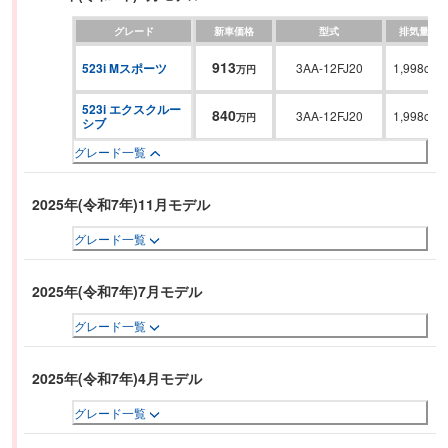
にステアリング、アクセル、ブレーキ操作が一切不要な「パーキング・サポ
グレード
新車価格
型式
排気量
ート・プロフェッショナル」が標準装備となっている。
913
523i Mスポーツ
3AA-12FJ20
1,998cc
万円
523i エクスクルー
840
3AA-12FJ20
1,998cc
万円
シブ
グレード一覧
2025年(令和7年)11月モデル
グレード一覧
2025年(令和7年)7月モデル
グレード一覧
2025年(令和7年)4月モデル
グレード一覧