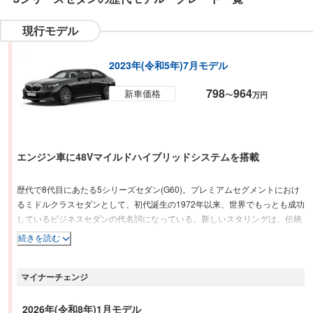
現行モデル
2023年(令和5年)7月モデル
798
964
新車価格
〜
万円
エンジン車に48Vマイルドハイブリッドシステムを搭載
歴代で8代目にあたる5シリーズセダン(G60)。プレミアムセグメントにおけ
るミドルクラスセダンとして、初代誕生の1972年以来、世界でもっとも成功
しているビジネスセダンの代名詞になっている。新しいスタリングは、伝統
のデザインを踏襲しつつコンセプトを一新。格式のある存在感とエレガント
続きを読む
さをともに高めた。パワートレインは、ガソリンおよびディーゼルエンジン
搭載車に48Vマイルドハイブリッドシステムを搭載。同時に電気のみで走行
マイナーチェンジ
するBEVのi5もラインナップされた。運転支援機能には、一定の条件下にお
いてステアリングから手を離して走行が可能な「ハンズオフ機能付き渋滞運
転支援機能」を搭載。その他、音声認識による車両操作やナビ設定、駐車時
2026年(令和8年)1月モデル