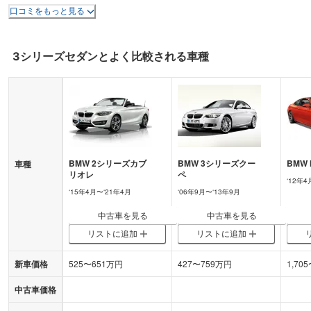
口コミをもっと見る
3シリーズセダン
とよく比較される車種
BMW
2シリーズカブ
BMW
3シリーズクー
BMW
車種
リオレ
ペ
‘
12年4
‘
15年4月
〜‘
21年4月
‘
06年9月
〜‘
13年9月
中古車を見る
中古車を見る
リストに追加
リストに追加
新車価格
525
〜
651
万円
427
〜
759
万円
1,705
中古車価格