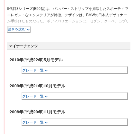
5代目3シリーズ(E90型)は、バンパー・ストリップを排除したスポーティで
エレガントなエクステリアが特徴。デザインは、BMWの日本人デザイナー
が手掛けたものだった。ボディバリエーションは、セダン、クーペ、カブリ
オレ、ツーリングとスポーツセダン（M3）で、ハッチバックは1シリーズに
続きを読む
移行した。エンジンは、1.8Lと2.0Lが直列4気筒、2.5Lおよび3.0Lが直列6気
筒となり、トップグレードである「335i」には最高出力306psを発揮するツ
マイナーチェンジ
インターボエンジンが搭載される。トランスミッションは6速ATを基本と
し、後期モデルの「335i」は7速DCTとなる。また、一部モデルでは6速MT
も選択可能。8.8インチモニターを採用した新世代ナビゲーションシステム
2010年(平成22年)5月モデル
や「iDrive」オペレーティングシステムなどが搭載されるなど利便性も向上
グレード一覧
している。2006年のワールド・カー・オブ・ザ・イヤーを獲得している。
2009年(平成21年)10月モデル
グレード一覧
2008年(平成20年)11月モデル
グレード一覧