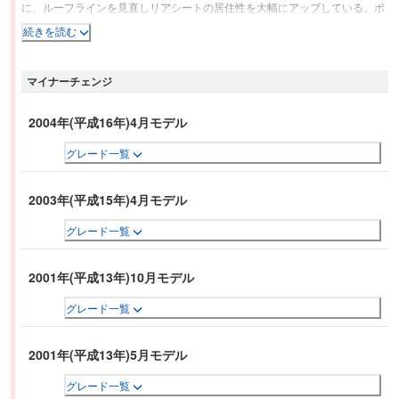
に、ルーフラインを見直しリアシートの居住性を大幅にアップしている。ボ
ディタイプは、セダン、クーペ、カブリオレ、ツーリング、ハッチバックと
続きを読む
スポーツセダン（M3）が設定されている。E46型は、可変バルブリフト(バ
ルブトロニック)を採用したエンジンを搭載した最初の3シリーズであった。
マイナーチェンジ
またCANバスを使った電装系をはじめ、衛星ナビゲーション、電子制動力配
分、レインセンシングワイパー、LEDテールライトなど、さまざまな先進技
術が導入されているのも特徴である。歴代3シリーズの中でもっとも売れた
2004年(平成16年)4月モデル
モデルと言われており、2002年には全世界で56万1249台を販売し、累計台
グレード一覧
数は326万6885台を記録している。
2003年(平成15年)4月モデル
グレード一覧
2001年(平成13年)10月モデル
グレード一覧
2001年(平成13年)5月モデル
グレード一覧