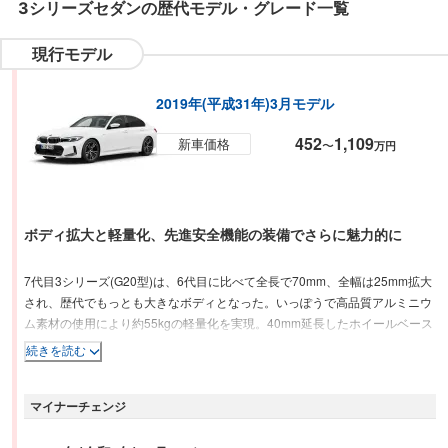
3シリーズセダン
の歴代モデル・グレード一覧
現行モデル
2019年(平成31年)3月モデル
452
1,109
新車価格
〜
万円
ボディ拡大と軽量化、先進安全機能の装備でさらに魅力的に
7代目3シリーズ(G20型)は、6代目に比べて全長で70mm、全幅は25mm拡大
され、歴代でもっとも大きなボディとなった。いっぽうで高品質アルミニウ
ム素材の使用により約55kgの軽量化を実現。40mm延長したホイールベース
や10mm低くなった重心高と合わせて、よりダイナミックな走りを可能とし
続きを読む
ている。内装には、8シリーズから導入された新しい表示操作コンセプト
「BMW Operating System 7.0」を採用した BMW ライブコックピットを標準
マイナーチェンジ
装備。パワートレインは、日本市場に合わせて改良を受けた2.0L直4ツイン
スクロールターボを中心に、3.0L直6ターボ、2.0L直4ディーゼルターボ、出