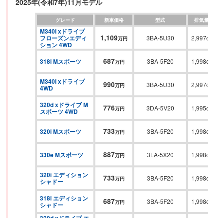
力の異なる2.0L直4ターボが用意される。音声によって情報を確認したり操
2025年(令和7年)11月モデル
作が可能な「インテリジェント・パーソナル・アシスタンス」や、高性能3
グレード
新車価格
型式
排気量
眼カメラとレーダーを組み合わせた先進安全運転支援システムによる渋滞時
M340i xドライブ 
のハンズオフ運転を日本ではじめて実現するなど、テクノロジー面の向上が
1,109
フローズンエディ
3BA-5U30
2,997cc
万円
著しいモデルとなった。
ション 4WD
687
318i Mスポーツ
3BA-5F20
1,998cc
万円
M340i xドライブ 
990
3BA-5U30
2,997cc
万円
4WD
320d xドライブ M
776
3DA-5V20
1,995cc
万円
スポーツ 4WD
733
320i Mスポーツ
3BA-5F20
1,998cc
万円
887
330e Mスポーツ
3LA-5X20
1,998cc
万円
320i エディション 
733
3BA-5F20
1,998cc
万円
シャドー
318i エディション 
687
3BA-5F20
1,998cc
万円
シャドー