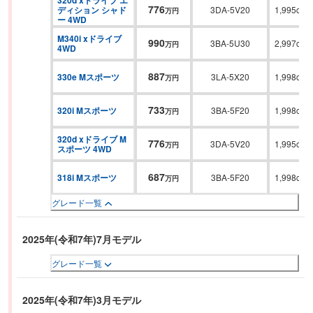
320d xドライブ エ
776
ディション シャド
3DA-5V20
1,995cc
万円
ー 4WD
M340i xドライブ 
990
3BA-5U30
2,997cc
万円
4WD
887
330e Mスポーツ
3LA-5X20
1,998cc
万円
733
320i Mスポーツ
3BA-5F20
1,998cc
万円
320d xドライブ M
776
3DA-5V20
1,995cc
万円
スポーツ 4WD
687
318i Mスポーツ
3BA-5F20
1,998cc
万円
グレード一覧
2025年(令和7年)7月モデル
グレード一覧
2025年(令和7年)3月モデル