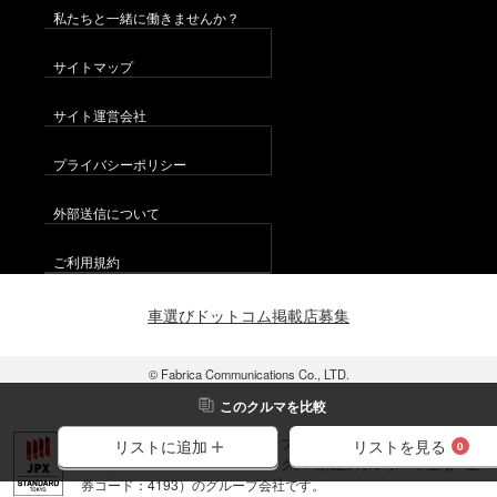
私たちと一緒に働きませんか？
サイトマップ
サイト運営会社
プライバシーポリシー
外部送信について
ご利用規約
車選びドットコム掲載店募集
© Fabrica Communications Co., LTD.
この
クルマ
を比較
当サイトを運営する株式会社ファブリカコミュニケーションズは、
リストを見る
リストに追加
0
株式会社ファブリカホールディングス（東証スタンダード上場 証
券コード：4193）のグループ会社です。