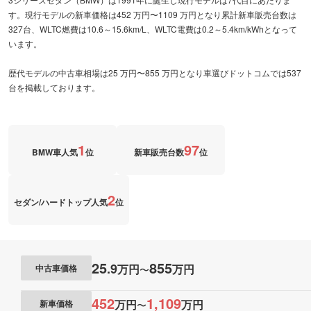
す。現行モデルの新車価格は452 万円〜1109 万円となり累計新車販売台数は
327台、WLTC燃費は10.6～15.6km/L、WLTC電費は0.2～5.4km/kWhとなって
います。
歴代モデルの中古車相場は25 万円〜855 万円となり車選びドットコムでは537
台を掲載しております。
1
97
BMW車人気
位
新車販売台数
位
2
セダン/ハードトップ人気
位
25
855
.
9
万円
万円
中古車価格
〜
452
1,109
万円
万円
新車価格
〜