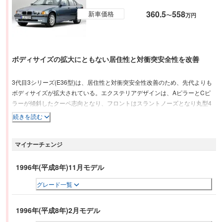
360.5
558
新車価格
〜
万円
ボディサイズの拡大にともない居住性と対衝突安全性を改善
3代目3シリーズ(E36型)は、居住性と対衝突安全性改善のため、先代よりも
ボディサイズが拡大されている。エクステリアデザインは、AピラーとCピ
ラーが傾斜したクーペ志向となり、フロントはスラントノーズとなり丸型4
灯ヘッドライトはガラスカバーのなかに収められた。ボディバリエーション
続きを読む
は、2ドアクーペ、4ドアセダン、カブリオレ、スポーツセダン（M3）の6タ
イプであったが、ステーションワゴンのツーリングは日本ではアルピナモデ
マイナーチェンジ
ルのみだった。エンジンは、直列4気筒の1.8Lと1.9L、直列6気筒の2.0L、
2.5L、2.8Lで、6気筒系の全モデルでDOHC化が行われた。発売されていた8
年の間に、エンジンの世代交代など、さまざまなモデルチェンジが行われた
1996年(平成8年)11月モデル
ため、バリエーションが多いモデルでもある。いっぽうで、この世代には、
グレード一覧
ボディ大型化と車両価格の上昇より離れた顧客を呼び戻すための、リーズナ
ブルかつコンパクトなモデル「ti」も用意された。
1996年(平成8年)2月モデル