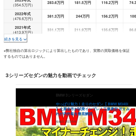
283.6
万円
181.5
万円
116.2
万円
74.
（
354.5
万円）
2022
年式
381.3
万円
244
万円
156.2
万円
10
（
476.6
万円）
2021
年式
331.1
万円
211.9
万円
135.6
万円
86.
（
413.9
万円）
続きを見る
2020
年式
322.6
万円
206.5
万円
132.2
万円
84.
（
403.3
万円）
※弊社独自の算出ロジックにより算出したものであり、実際の買取価格を保証
2019
年式
するものではありません。
311.4
万円
199.3
万円
127.6
万円
81.
（
389.3
万円）
2018
年式
293.1
万円
187.6
万円
120.1
万円
76.
（
366.4
万円）
3シリーズセダン
の魅力を動画でチェック
2017
年式
262.3
万円
167.9
万円
107.4
万円
68.
（
327.9
万円）
BMW
3シリーズセダン
2016
年式
232.5
万円
148.8
万円
95.2
万円
60.
（
290.6
万円）
やっぱり魅力！走りのセダン【 BMW M340i
】土屋圭市が試乗インプレ！工藤貴宏 沢すみ
2015
年式
219.7
万円
140.6
万円
90
万円
57.
れが内外装を徹底解説
（
274.6
万円）
投稿日
2023/5/9
2014
年式
198.5
万円
127
万円
81.3
万円
52
（
248.1
万円）