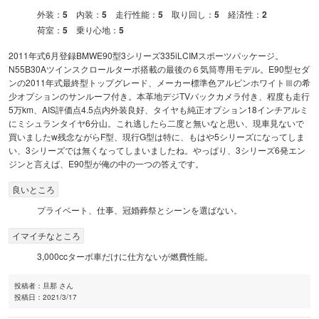
外装：
5
内装：
5
走行性能：
5
取り回し：
5
経済性：
2
荷室：
5
乗り心地：
5
2011年式6月登録BMWE90型3シリーズ335iLCIMスポーツパッケージ。
N55B30Aツインスクロールターボ搭載の最後の６気筒専用モデル。E90型セダ
ンの2011年式最終型トップグレード、メーカー標準色アルピンホワイトⅢの希
少オプションのサンルーフ付き。本革地デジTVバックカメラ付き、程度も走行
5万km、AIS評価点4.5点内外装良好、タイヤも純正オプション18インチアルミ
にミシュランタイヤ6分山。これ逃したら二度と無いなと思い、現車見ないで
買いましたw残念ながらF型、現行G型は特に、もはや5シリーズになってしま
い、3シリーズでは無くなってしまいましたね。やっぱり、3シリーズ6発エン
ジンと言えば、E90型が俺の中の一つの答えです。
良いところ
プライベート、仕事、冠婚葬祭とシーンを選ばない。
イマイチなところ
3,000ccターボ車だけに仕方ないが燃費性能。
投稿者：
旦那 さん
投稿日：
2021/3/17