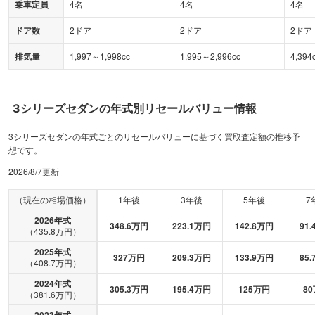
乗車定員
4名
4名
4名
ドア数
2ドア
2ドア
2ドア
排気量
1,997～1,998cc
1,995～2,996cc
4,394
3シリーズセダン
の年式別リセールバリュー情報
3シリーズセダンの年式ごとのリセールバリューに基づく買取査定額の推移予
想です。
2026/8/7
更新
（現在の相場価格）
1年後
3年後
5年後
7
2026
年式
348.6
万円
223.1
万円
142.8
万円
91.
（
435.8
万円）
2025
年式
327
万円
209.3
万円
133.9
万円
85.
（
408.7
万円）
2024
年式
305.3
万円
195.4
万円
125
万円
80
（
381.6
万円）
2023
年式