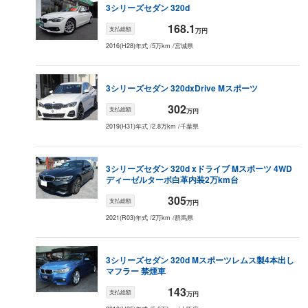
2003
年式
3シリーズセダン
320d
データがない
データがない
データがない
デー
（
ー
万円）
168.1
支払総額
万円
2002
年式
データがない
データがない
データがない
デー
（
ー
万円）
2016(H28)年式
/
5万km
/
宮城県
2001
年式
データがない
データがない
データがない
デー
（
ー
万円）
3シリーズセダン
320d
xDrive Mスポーツ
2000
年式
データがない
データがない
データがない
デー
（
ー
万円）
302
支払総額
万円
1999
年式
2019(H31)年式
/
2.8万km
/
千葉県
データがない
データがない
データがない
デー
（
ー
万円）
1998
年式
データがない
データがない
データがない
デー
3シリーズセダン
320d xドライブ Mスポーツ 4WD
（
ー
万円）
ディーゼルターボ白革内装2万km台
1997
年式
データがない
データがない
データがない
デー
305
（
ー
万円）
支払総額
万円
2021(R03)年式
/
2万km
/
群馬県
1996
年式
データがない
データがない
データがない
デー
（
ー
万円）
1995
年式
データがない
データがない
データがない
デー
3シリーズセダン
320d Mスポーツ
レムス製4本出し
（
ー
万円）
マフラー 禁煙車
1994
年式
データがない
データがない
データがない
デー
143
（
ー
万円）
支払総額
万円