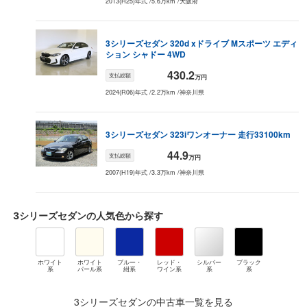
2013(H25)年式
/
5.6万km
/
大阪府
1993
年式
データがない
データがない
データがない
デー
（
ー
万円）
1992
年式
データがない
データがない
データがない
デー
3シリーズセダン
320d xドライブ Mスポーツ エディ
（
ー
万円）
ション シャドー 4WD
1991
年式
データがない
データがない
データがない
デー
430.2
（
ー
万円）
支払総額
万円
2024(R06)年式
/
2.2万km
/
神奈川県
3シリーズセダン
323i
ワンオーナー 走行33100km
44.9
支払総額
万円
2007(H19)年式
/
3.3万km
/
神奈川県
3シリーズセダン
の人気色から探す
ホワイト
ホワイト
ブルー・
レッド・
シルバー
ブラック
系
パール系
紺系
ワイン系
系
系
3シリーズセダンの中古車一覧を見る