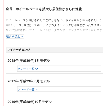
全長・ホイールベースを拡大し居住性がさらに進化
ホイールベースが伸ばされたことにともない、ボディ全長が延長された6代
目3シリーズ(F30型)。スポーティかつダイナミックな印象となったエクステ
リアに搭載されるパワートレインは、ダウンサイジングコンセプトから生ま
れたガソリンおよびディーゼルエンジンと、ハイブリッドの3タイプ。トラ
続きを読む
ンスミッションは8速ATと6速MT。駆動方式はFRを基本に、2.0Lの320iにの
みフルタイム4WDのｘDriveが用意された。ハイブリッドは先代と比べて約
マイナーチェンジ
40kgの軽量化が図られているほか、エネルギー回生システムやアイドリング
ストップ機構の装備により16.6km/L(JC08モード)という省燃費を達成してい
る。ボディバリエーションは、セダンとツーリングに新たに5ドアハッチバ
2018年(平成30年)1月モデル
ックのグランツーリスモが加わった。
グレード一覧
2017年(平成29年)8月モデル
グレード一覧
2016年(平成28年)10月モデル