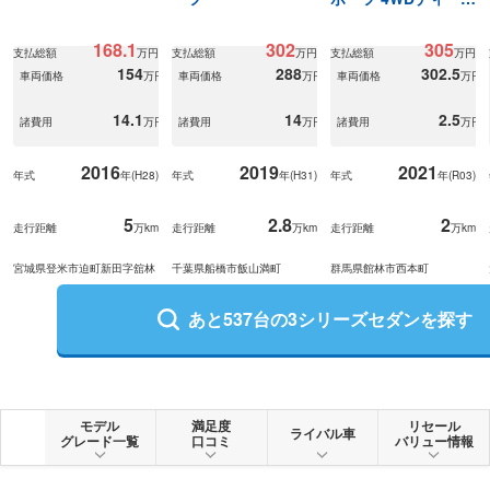
ルターボ白革内装2
万km台
168.1
302
305
支払総額
万円
支払総額
万円
支払総額
万円
154
288
302.5
車両価格
万円
車両価格
万円
車両価格
万円
14.1
14
2.5
諸費用
万円
諸費用
万円
諸費用
万円
2016
2019
2021
年式
年(
H28
)
年式
年(
H31
)
年式
年(
R03
)
5
2.8
2
走行距離
万km
走行距離
万km
走行距離
万km
宮城県登米市迫町新田字舘林
千葉県船橋市飯山満町
群馬県館林市西本町
あと
537
台の
3シリーズセダン
を探す
モデル
満足度
リセール
ライバル車
グレード一覧
口コミ
バリュー情報