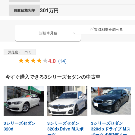
301
万円
買取価格相場
買取相場を調べる
新車見積
満足度・口コミ
4.0
(
14
)
今すぐ購入できる
3シリーズセダンの
中古車
3シリーズセダン
3シリーズセダン
3シリーズセダン
320d
320dxDrive Mスポ
320d xドライブ Mス
ーツ
ポーツ 4WDディーゼ