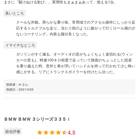
まさに「駆けぬける歓び」。実用性もまぁまぁあって、使える1台。
良いところ
クールな外観。滑らかな乗り味。常用域でのアクセル操作にしっかり反
応するトルクフルな走り。当たり前のように曲がって行くロール感の少
ないコーナリング。内装も随分良くなった。
イマイチなところ
ガソリンがすぐ減る。オーディオの音がちょくちょく途切れる(ウィン
カーの音も)。時速100キロ程度で走っていて路面のちょっとした段差
を乗り越えた時、意外と車が浮いてハンドルを持って行かれて少し怖い
感じがする。リアにトランクスポイラーを付けたら治った。
投稿者：
m さん
投稿日：
2021/4/25
ＢＭＷ
ＢＭＷ ３シリーズ
３３５ｉ
総合評価
4.5