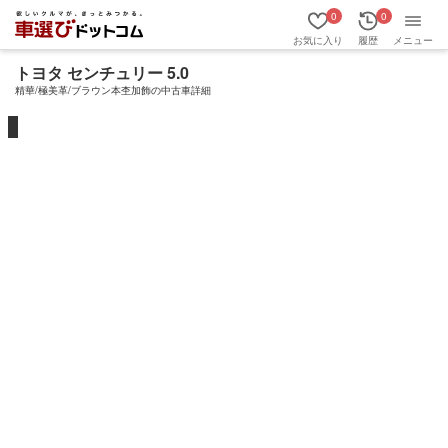
0
0
お気に入り
履歴
メニュー
トヨタ センチュリー 5.0
精華/極美革/ブラウン本杢加飾の中古車詳細