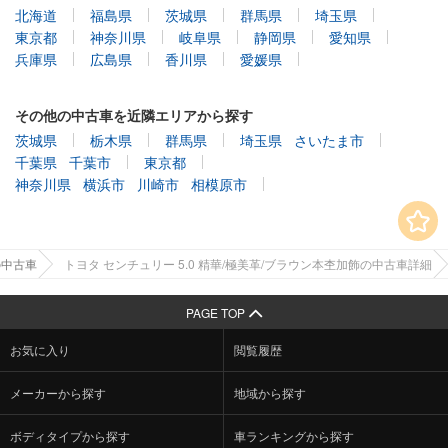
北海道
福島県
茨城県
群馬県
埼玉県
東京都
神奈川県
岐阜県
静岡県
愛知県
兵庫県
広島県
香川県
愛媛県
その他の中古車を近隣エリアから探す
茨城県
栃木県
群馬県
埼玉県
さいたま市
千葉県
千葉市
東京都
神奈川県
横浜市
川崎市
相模原市
の中古車
トヨタ センチュリー 5.0 精華/極美革/ブラウン本杢加飾の中古車詳細
PAGE TOP
お気に入り
閲覧履歴
メーカーから探す
地域から探す
ボディタイプから探す
車ランキングから探す