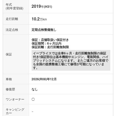
年式
2019
年
(H31)
(初年度登録)
10.2
走行距離
万km
法定点検
定期点検整備無し
保証：店舗取扱い保証付き
保証期間：6ヶ月以内
保証距離：走行距離無制限
イープライスでは全車6ヶ月・走行距離無制限の保証
保証
付き!保証部位は基本機能やエンジン、電装関係、ハイ
ブリッドシステムになります。 またご遠方のお客様で
も全国の提携整備工場にて修理が可能になっていま
す。
車検
2026(R08)年12月
修復歴
なし
ワンオーナー
◯
キャンピング
−
カー