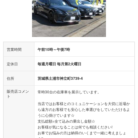
営業時間
午前10時～午後7時
定休日
毎週月曜日 毎月第2火曜日
住所
茨城県土浦市神立町3739-4
販売店コメン
常時30台の在庫車を展示しています。
ト
当店ではお客様とのコミュニケーションを大切に近場か
ら遠方のお客様でも安心した車選びをしていただけるよ
うに心掛けています☆
支払総額=全て込みの乗出し金額☆
お客様が気になることは何でも相談ください!
お車でお悩みの方は納得のいくまで一緒に考えましょ