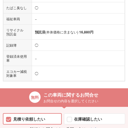
たばこ臭なし
◯
福祉車両
−
リサイクル
預託済
(本体価格に含まない)
16,880円
預託金
記録簿
◯
登録済未使用
−
車
エコカー減税
◯
対象車
この車両に関するお問合せ
お問合せの内容を選択してください
見積り依頼したい
在庫確認したい