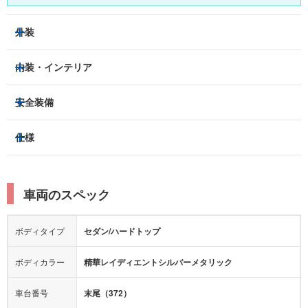
外装
LEDヘッドライト
フロントフォグランプ
内装・インテリア
アルミホイール：
あり
3列シート
フルフラットシート
安全装備
スライドドア：
-
ベンチシート
パワーシート
トラクションコントロール
仕様
サンルーフ/ガラスルーフ
本革シート
キャプテンシート
レーンキープアシスト
横滑り防止装置
電動リアゲート
リフトアップ
寒冷地仕様
オットマン
ウォークスルー
衝突被害軽減プレーキ
衝突安全ボディー
ルーフレール
エアサスペンション
車両のスペック
シートヒーター
シートエアコン
障害物センサー
全周囲カメラ
エアロパーツ
ローダウン
カーナビ：
メモリーナビ他
ボディタイプ
セダン/ハードトップ
カメラ：
バック
全塗装済
テレビ：
フルセグ
エアバッグ：
運転席
助手席
サイド
カーテン
ボディカラー
精華レイディエントシルバーメタリック
映像：
ブルーレイ
DVD
衝撃緩和ヘッドレスト
車台番号
末尾（372）
CD
ミュージックサーバー
ディスプレイオーディ