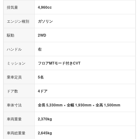
オーディオ：
モニター：
ブラインドスポット
リアトラフィック
オ(Apple CarPlay、Android Autoなど)
排気量
4,960cc
ABS
サポカー
ミュージックプレイヤー接続可
エンジン種別
ガソリン
アクセル踏み間違い（誤発進）防止装置
後席モニター
1500W給電
駆動
2WD
アダプティブクルーズコントロール
ハンドル
右
ヒルディセントコントロール
オートマチックハイビーム
ミッション
フロアMTモード付きCVT
乗車定員
5名
ドア数
4ドア
車体寸法
全長 5,330mm × 全幅 1,930mm × 全高 1,500mm
車両重量
2,370kg
車両総重量
2,645kg