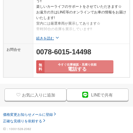
う!!
楽しいカーライフのサポートをさせていただきます☆
お遠方の方はLINE等のオンラインでお車の情報をお届け
いたします!
室内には厳選車両が展示してあります☆
常時30台の在庫を展示しています!!
続きを読む
お問合せ
0078-6015-14498
無
今すぐ在庫確認・見積り依頼
電話する
料
お気に入りに追加
LINEで共有
価格変更お知らせメールに登録
正確な見積りを依頼する
ID：10001528-2082