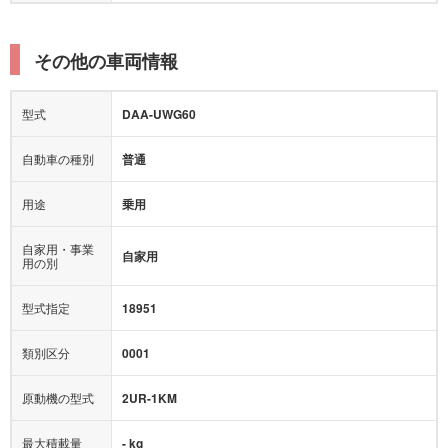
その他の車両情報
型式
DAA-UWG60
自動車の種別
普通
用途
乗用
自家用・事業
自家用
用の別
型式指定
18951
類別区分
0001
原動機の型式
2UR-1KM
最大積載量
- kg