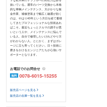
CRAFT【シージークラフト】クラ
抜いている。通常のパーツ交換から本格
シックガレージです。
的な車輌メインテナンス、大がかりな板
金作業、補修塗装まで幅広く融通が効く
当店では、ビンテージカー、クラ
のは、やはり40年という月日を経て蓄積
シックカー、レアカーなど取り扱
してきたプロフェッショナルな技術あれ
ばこそ。最近ちょっとクルマの調子が悪
っております。
いという人や、メインテナンスに悩んで
いる人、自分で修理したいけれどやり方
劇用車貸出しも可能です!
がわからない人。とにかく、まずはガレ
雑誌・ドラマ撮影・ミュージック
ージに立ち寄ってください。日々技術に
ビデオ撮影など
磨きをかけるエンジニアたちが心強いサ
ポーターとなります。
ご相談ください。
お電話でのお問合せ
ご興味のあるお客様は、お気軽に
0078-6015-15255
無料
お問合せ下さい。
当社は、自社整備工場を完備して
おり、パーツ取り付け加工から製
販売店ページを見る
作、板金塗装など、一貫してお客
販売店の在庫一覧を見る
様のわがままをお聞きしておりま
す。