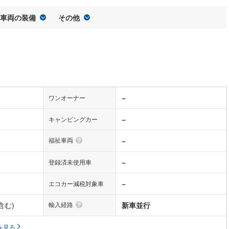
車両の装備
その他
−
ワンオーナー
−
キャンピングカー
福祉車両
−
−
登録済未使用車
−
エコカー減税対象車
含む)
輸入経路
新車並行
を見る