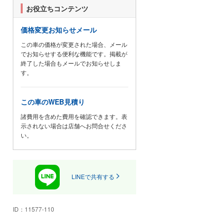
お役立ちコンテンツ
クラシックカーオーナーのお客
価格変更お知らせメール
様、またご興味のあるお客様は是
非、お気軽にご相談下さい。
この車の価格が変更された場合、メール
電車でお越しのお客様は、
でお知らせする便利な機能です。掲載が
終了した場合もメールでお知らせしま
す。
都営三田線 西高島平駅
埼京線 戸田公園駅
この車のWEB見積り
諸費用を含めた費用を確認できます。表
よりお電話頂ければ、お迎えに上
示されない場合は店舗へお問合せくださ
がります。
い。
お車でご来店のお客様は、首都高5
号線、戸田南インター下車で1分で
LINEで共有する
す。詳しくはマップでご確認下さ
い。
ID：
11577-110
電話番号 048-421-0347