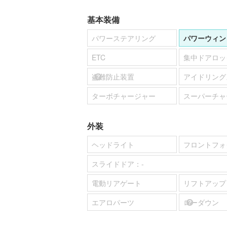
基本装備
パワーステアリング
パワーウィン
ETC
集中ドアロッ
盗難防止装置
アイドリング
ターボチャージャー
スーパーチャ
外装
ヘッドライト
フロントフォ
スライドドア：
-
電動リアゲート
リフトアップ
エアロパーツ
ローダウン