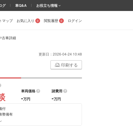
ログ
車Q&A
お役立ち情報
トマップ
お気に入り
閲覧履歴
ログイン
0
0
中古車詳細
更新日：
2026-04-24 10:48
印刷する
車両価格
諸費用
談
-
-
万円
万円
備付
検整備有
し