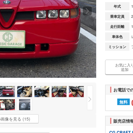
年式
乗車定員
走行距離
車体色
ミッション
お気に入
追加
お電話で
無料
画像を見る (15)
販売店情
CG CRAF