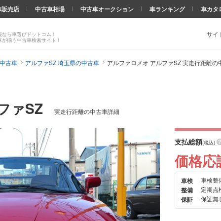
車販売店
中古車相場
中古車オークション
車ランキング
車カタ
サイ
報なら車選びドットコム！
車が揃う中古車検索サイト！
の中古車
アルファSZ 埼玉県の中古車
アルファロメオ アルファSZ 実走行距離の
ファSZ
実走行距離の中古車詳細
支払総額
(税込)
価格応
車検整
車検
次の
定期点
整備
画像
保証無
保証