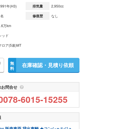
1991年(H3)
排気量
2,950cc
2名
修復歴
なし
1.6万km
レッド
フロア(5速)MT
り
無
在庫確認・見積り依頼
料
のお問合せ
0078-6015-15255
報
T by 販売車両 貸出車輌 ★コンシェルジュ