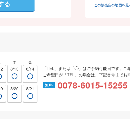
する
この販売店の地図を見
水
木
金
「TEL」または「◯」はご予約可能日です。ご
12
8/13
8/14
ご希望日が「TEL」の場合は、下記番号までお
0078-6015-15255
無料
19
8/20
8/21