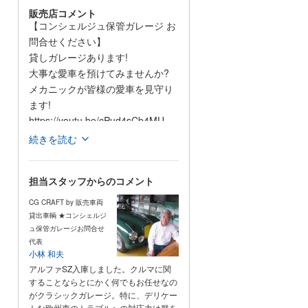
販売店コメント
【コンシェルジュ保管ガレージ お
問合せください】
貸しガレージあります!
大事な愛車を預けてみませんか?
メカニックが皆様の愛車を見守り
ます!
https://youtu.be/cPud4sCb4MU
続きを読む
【youtube】
https://www.youtube.com/@cgcraft0347/featured
担当スタッフからのコメント
【Facebook】
CG CRAFT by 販売車両
https://www.facebook.com/CGCRAFT.CLASSICGARAGE/
貸出車輌 ★コンシェルジ
ュ保管ガレージお問合せ
代表
小林 和夫
ご覧頂きありがとうございます。
アルファSZ入庫しました。クルマに関
することならとにかく何でもお任せなの
埼玉県戸田市にありますCG
がクラシックガレージ。特に、デリケー
トな欧州車のトラブルへの対応力は群を