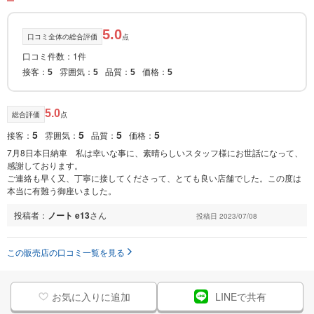
5.0
口コミ全体の総合評価
点
口コミ件数：1件
接客：
雰囲気：
品質：
価格：
5
5
5
5
5.0
総合評価
点
5
5
5
5
接客：
雰囲気：
品質：
価格：
7月8日本日納車 私は幸いな事に、素晴らしいスタッフ様にお世話になって、
感謝しております。
ご連絡も早く又、丁寧に接してくださって、とても良い店舗でした。この度は
本当に有難う御座いました。
投稿者：
ノート e13
さん
投稿日 2023/07/08
この販売店の口コミ一覧を見る
お気に入りに追加
LINEで共有