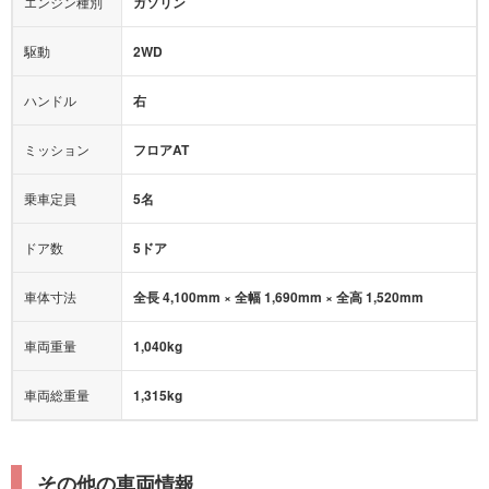
エンジン種別
ガソリン
後席モニター
1500W給電
アクセル踏み間違い（誤発進）防止装置
駆動
2WD
アダプティブクルーズコントロール
ハンドル
右
ヒルディセントコントロール
オートマチックハイビーム
ミッション
フロアAT
乗車定員
5名
ドア数
5ドア
車体寸法
全長 4,100mm × 全幅 1,690mm × 全高 1,520mm
車両重量
1,040kg
車両総重量
1,315kg
その他の車両情報