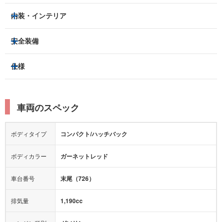
ヘッドライト
フロントフォグランプ
内装・インテリア
アルミホイール：
-
3列シート
フルフラットシート
安全装備
スライドドア：
-
ベンチシート
パワーシート
トラクションコントロール
仕様
サンルーフ/ガラスルーフ
本革シート
キャプテンシート
レーンキープアシスト
横滑り防止装置
電動リアゲート
リフトアップ
寒冷地仕様
オットマン
ウォークスルー
衝突被害軽減プレーキ
衝突安全ボディー
ルーフレール
エアサスペンション
車両のスペック
シートヒーター
シートエアコン
障害物センサー
全周囲カメラ
エアロパーツ
ローダウン
カーナビ：
メモリーナビ他
ボディタイプ
コンパクト/ハッチバック
カメラ：
バック
全塗装済
テレビ：
フルセグ
エアバッグ：
あり
ボディカラー
ガーネットレッド
映像：
DVD
衝撃緩和ヘッドレスト
車台番号
末尾（726）
オーディオ：
CD
モニター：
-
排気量
1,190cc
ミュージックプレイヤー接続可
ABS
サポカー