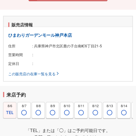
販売店情報
ひまわりガーデンモール神戸本店
住所
: 兵庫県神戸市北区鹿の子台南町6丁目21-5
営業時間
:
定休日
:
この販売店の在庫一覧を見る
来店予約
8/6
8/7
8/8
8/9
8/10
8/11
8/12
8/13
8/14
「TEL」または「◯」はご予約可能日です。