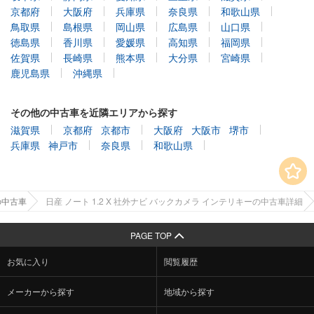
京都府
大阪府
兵庫県
奈良県
和歌山県
鳥取県
島根県
岡山県
広島県
山口県
徳島県
香川県
愛媛県
高知県
福岡県
佐賀県
長崎県
熊本県
大分県
宮崎県
鹿児島県
沖縄県
その他の中古車を近隣エリアから探す
滋賀県
京都府
京都市
大阪府
大阪市
堺市
兵庫県
神戸市
奈良県
和歌山県
の中古車
日産 ノート 1.2 X 社外ナビ バックカメラ インテリキーの中古車詳細
PAGE TOP
お気に入り
閲覧履歴
メーカーから探す
地域から探す