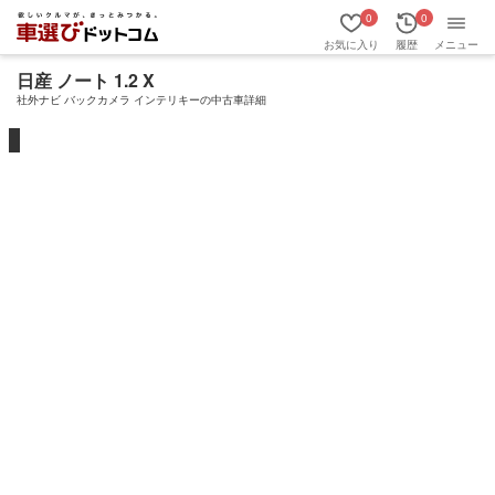
0
0
お気に入り
履歴
メニュー
日産 ノート 1.2 X
社外ナビ バックカメラ インテリキーの中古車詳細