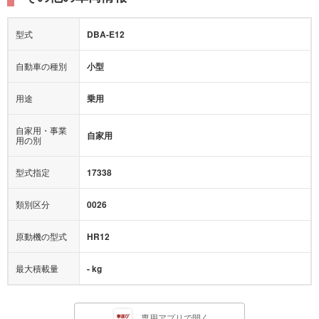
型式
DBA-E12
自動車の種別
小型
用途
乗用
自家用・事業
自家用
用の別
型式指定
17338
類別区分
0026
原動機の型式
HR12
最大積載量
- kg
専用アプリで開く