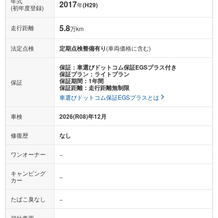
年式
2017
年
(H29)
(初年度登録)
5.8
走行距離
万km
法定点検
定期点検整備有り
(車両価格に含む)
保証：車選びドットコム保証EGSプラス付き
保証プラン：ライトプラン
保証期間：1年間
保証
保証距離：走行距離無制限
車選びドットコム保証EGSプラスとは
車検
2026(R08)年12月
修復歴
なし
ワンオーナー
−
キャンピング
−
カー
たばこ臭なし
−
福祉車両
−