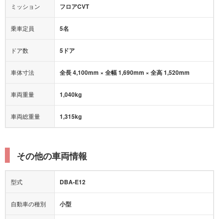
オートマチックハイビーム
ミッション
フロアCVT
乗車定員
5名
ドア数
5ドア
車体寸法
全長 4,100mm × 全幅 1,690mm × 全高 1,520mm
車両重量
1,040kg
車両総重量
1,315kg
その他の車両情報
型式
DBA-E12
自動車の種別
小型