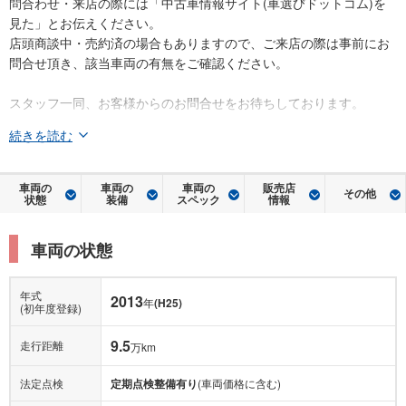
問合わせ・来店の際には「中古車情報サイト(車選びドットコム)を
見た」とお伝えください。
店頭商談中・売約済の場合もありますので、ご来店の際は事前にお
問合せ頂き、該当車両の有無をご確認ください。
スタッフ一同、お客様からのお問合せをお待ちしております。
続きを読む
車両の
車両の
車両の
販売店
その他
状態
装備
スペック
情報
車両の状態
年式
2013
年
(H25)
(初年度登録)
9.5
走行距離
万km
法定点検
定期点検整備有り
(車両価格に含む)