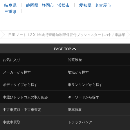
岐阜県
静岡県
静岡市
浜松市
愛知県
名古屋市
三重県
車
日産 ノート 1.2 X 1年走行距離無制限保証付プッシュスタートの中古車詳細
PAGE TOP
お気に入り
閲覧履歴
メーカーから探す
地域から探す
ボディタイプから探す
車ランキングから探す
車選びドットコムの取り組み
キーワードから探す
中古車買取・中古車査定
廃車買取
事故車買取
トラックバンク