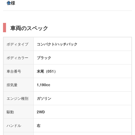
トラクションコントロール
仕様
サンルーフ/ガラスルーフ
本革シート
キャプテンシート
レーンキープアシスト
横滑り防止装置
電動リアゲート
リフトアップ
寒冷地仕様
オットマン
ウォークスルー
衝突被害軽減プレーキ
衝突安全ボディー
ルーフレール
エアサスペンション
車両のスペック
シートヒーター
シートエアコン
障害物センサー
全周囲カメラ
エアロパーツ
ローダウン
カーナビ：
-
ボディタイプ
コンパクト/ハッチバック
カメラ：
-
全塗装済
テレビ：
-
エアバッグ：
運転席
助手席
ボディカラー
ブラック
映像：
-
衝撃緩和ヘッドレスト
車台番号
末尾（051）
オーディオ：
-
モニター：
-
排気量
1,190cc
ミュージックプレイヤー接続可
ABS
サポカー
エンジン種別
ガソリン
後席モニター
1500W給電
アクセル踏み間違い（誤発進）防止装置
駆動
2WD
アダプティブクルーズコントロール
ハンドル
右
ヒルディセントコントロール