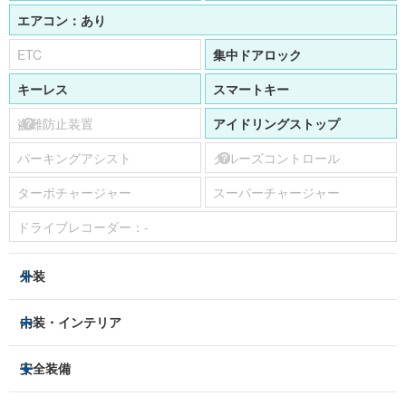
エアコン：
あり
ETC
集中ドアロック
キーレス
スマートキー
盗難防止装置
アイドリングストップ
パーキングアシスト
クルーズコントロール
ターボチャージャー
スーパーチャージャー
ドライブレコーダー：
-
外装
ハロゲンヘッドライト
フロントフォグランプ
内装・インテリア
アルミホイール：
-
3列シート
フルフラットシート
安全装備
スライドドア：
-
ベンチシート
パワーシート