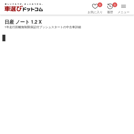
0
0
お気に入り
履歴
メニュー
日産 ノート 1.2 X
1年走行距離無制限保証付プッシュスタートの中古車詳細