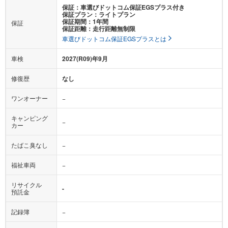
保証：車選びドットコム保証EGSプラス付き
保証プラン：ライトプラン
保証期間：1年間
保証
保証距離：走行距離無制限
車選びドットコム保証EGSプラスとは
車検
2027(R09)年9月
修復歴
なし
ワンオーナー
−
キャンピング
−
カー
たばこ臭なし
−
福祉車両
−
リサイクル
-
預託金
記録簿
−