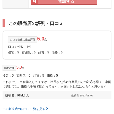
電話する
料
この販売店の評判・口コミ
5.0
口コミ全体の総合評価
点
口コミ件数：1件
接客：
雰囲気：
品質：
価格：
5
5
5
5
5.0
総合評価
点
5
5
5
5
接客：
雰囲気：
品質：
価格：
これまで、3台程購入してますが、社長さん始め従業員の方の対応も早く、車両
に関しては、価格も手頃で助かってます、次回もお世話になろうと思います
投稿者：
IGM
さん
投稿日 2023/08/07
この販売店の口コミ一覧を見る